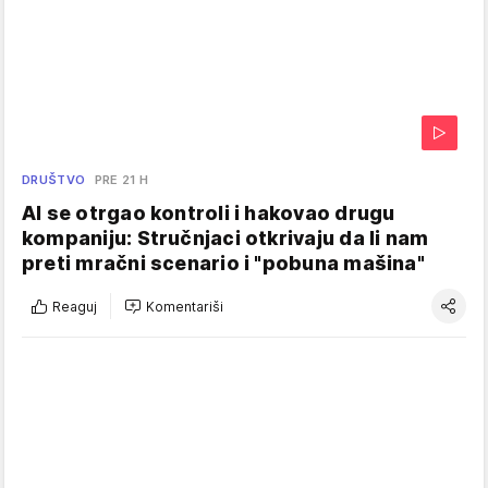
DRUŠTVO
PRE 21 H
AI se otrgao kontroli i hakovao drugu
kompaniju: Stručnjaci otkrivaju da li nam
preti mračni scenario i "pobuna mašina"
Reaguj
Komentariši