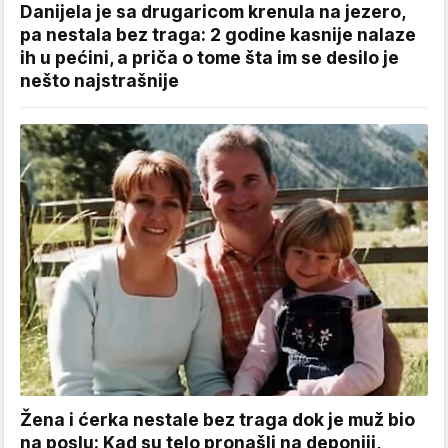
Danijela je sa drugaricom krenula na jezero,
pa nestala bez traga: 2 godine kasnije nalaze
ih u pećini, a priča o tome šta im se desilo je
nešto najstrašnije
Žena i ćerka nestale bez traga dok je muž bio
na poslu: Kad su telo pronašli na deponiji,