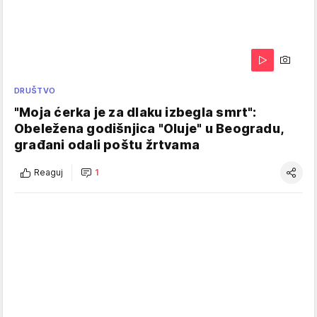
DRUŠTVO
"Moja ćerka je za dlaku izbegla smrt":
Obeležena godišnjica "Oluje" u Beogradu,
građani odali poštu žrtvama
Reaguj
1