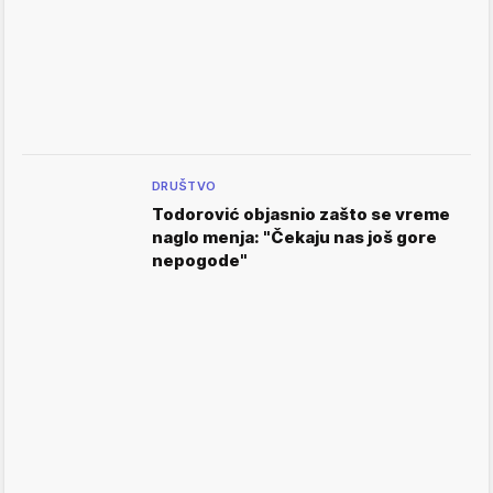
DRUŠTVO
Todorović objasnio zašto se vreme
naglo menja: "Čekaju nas još gore
nepogode"