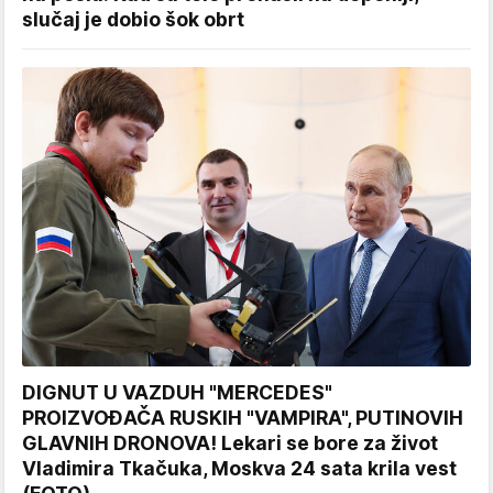
slučaj je dobio šok obrt
DIGNUT U VAZDUH "MERCEDES"
PROIZVOĐAČA RUSKIH "VAMPIRA", PUTINOVIH
GLAVNIH DRONOVA! Lekari se bore za život
Vladimira Tkačuka, Moskva 24 sata krila vest