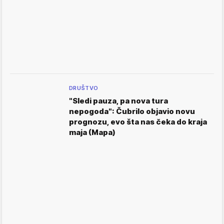
DRUŠTVO
"Sledi pauza, pa nova tura
nepogoda": Čubrilo objavio novu
prognozu, evo šta nas čeka do kraja
maja (Mapa)