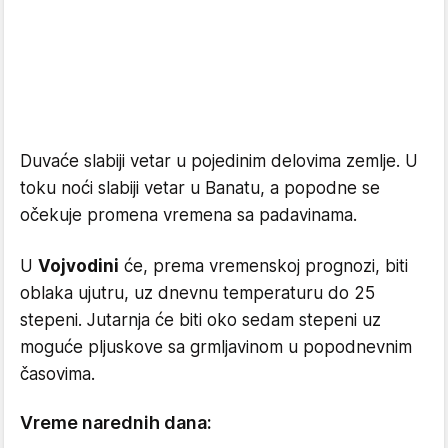
Duvaće slabiji vetar u pojedinim delovima zemlje. U
toku noći slabiji vetar u Banatu, a popodne se
očekuje promena vremena sa padavinama.
U
Vojvodini
će, prema vremenskoj prognozi, biti
oblaka ujutru, uz dnevnu temperaturu do 25
stepeni. Jutarnja će biti oko sedam stepeni uz
moguće pljuskove sa grmljavinom u popodnevnim
časovima.
Vreme narednih dana: