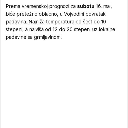
Prema vremenskoj prognozi za
subotu
16. maj,
biće pretežno oblačno, u Vojvodini povratak
padavina. Najniža temperatura od šest do 10
stepeni, a najviša od 12 do 20 stepeni uz lokalne
padavine sa grmljavinom.