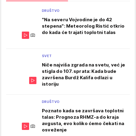
DRUŠTVO
"Na severu Vojvodine je do 42
stepena": Meteorolog Ristić otkrio
do kada će trajati toplotni talas
SVET
Niče najviša zgrada na svetu, već je
stigla do 107. sprata: Kada bude
završena Burdž Kalifa odlazi u
istoriju
DRUŠTVO
Poznato kada se završava toplotni
talas: Prognoza RHMZ-a do kraja
avgusta, evo koliko ćemo čekati na
osveženje