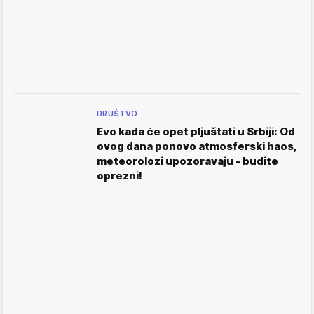
DRUŠTVO
Evo kada će opet pljuštati u Srbiji: Od
ovog dana ponovo atmosferski haos,
meteorolozi upozoravaju - budite
oprezni!