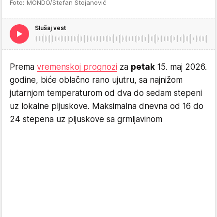
Foto: MONDO/Stefan Stojanović
Slušaj vest
Prema
vremenskoj prognozi
za
petak
15. maj 2026.
godine, biće oblačno rano ujutru, sa najnižom
jutarnjom temperaturom od dva do sedam stepeni
uz lokalne pljuskove. Maksimalna dnevna od 16 do
24 stepena uz pljuskove sa grmljavinom