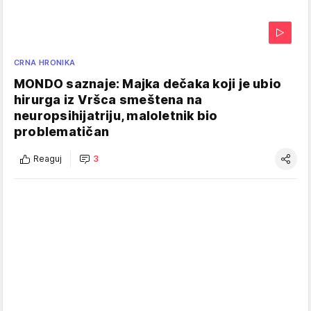
CRNA HRONIKA
MONDO saznaje: Majka dečaka koji je ubio
hirurga iz Vršca smeštena na
neuropsihijatriju, maloletnik bio
problematičan
Reaguj
3