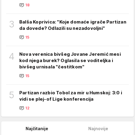
18
3
Balša Koprivica: "Koje domaće igrače Partizan
da dovede? Odlazili su nezadovoljni"
15
4
Nova verenica bivšeg Jovane Jeremić mesi
kod njega burek? Oglasila se voditeljka i
bivšeg urnisala "čestitkom"
15
5
Partizan razbio Tobol za mir u Humskoj: 3:0 i
vidi se plej-of Lige konferencija
12
Najčitanije
Najnovije