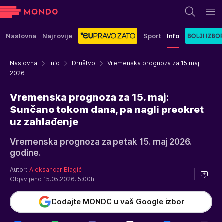
Naslovna
Najnovije
Sport
Info
Naslovna
Info
Društvo
Vremenska prognoza za 15 maj
2026
Vremenska prognoza za 15. maj:
Sunčano tokom dana, pa nagli preokret
uz zahlađenje
Vremenska prognoza za petak 15. maj 2026.
godine.
Autor:
Aleksandar Blagić
Objavljeno 15.05.2026. 5:00h
Dodajte MONDO u vaš Google izbor