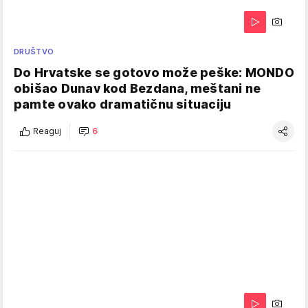
DRUŠTVO
Do Hrvatske se gotovo može peške: MONDO
obišao Dunav kod Bezdana, meštani ne
pamte ovako dramatičnu situaciju
Reaguj
6