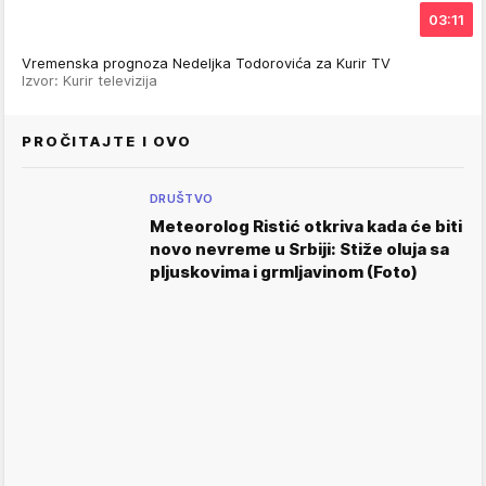
03:11
Vremenska prognoza Nedeljka Todorovića za Kurir TV
Izvor: Kurir televizija
PROČITAJTE I OVO
DRUŠTVO
Meteorolog Ristić otkriva kada će biti
novo nevreme u Srbiji: Stiže oluja sa
pljuskovima i grmljavinom (Foto)