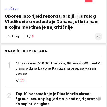
DRUŠTVO
Oboren istorijski rekord u Srbiji: Hidrolog
Vladiković o vodostaju Dunava, otkrio nam
u kojim mestima je najkritičnije
Reaguj
5
NAJVIŠE KOMENTARA
1
"Tražio nam 3.000 franaka, 66 evra i 30 centi":
Ljajić otkrio kako je Partizanu propao važan
posao
22
2
Top 10 pesama koje je Dino Merlin ukrao:
Zgrnuo lovu na plagijatima, a sad najrigorozniji
da naplati drugima