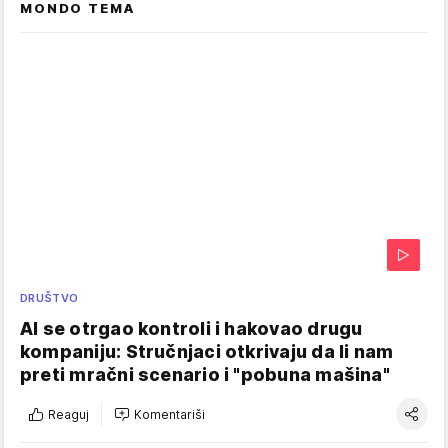
MONDO TEMA
DRUŠTVO
AI se otrgao kontroli i hakovao drugu
kompaniju: Stručnjaci otkrivaju da li nam
preti mračni scenario i "pobuna mašina"
Reaguj
Komentariši