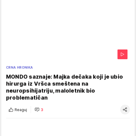
CRNA HRONIKA
MONDO saznaje: Majka dečaka koji je ubio
hirurga iz Vršca smeštena na
neuropsihijatriju, maloletnik bio
problematičan
Reaguj
3