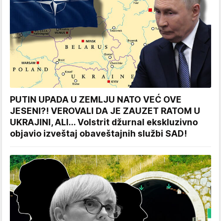
PUTIN UPADA U ZEMLJU NATO VEĆ OVE
JESENI?! VEROVALI DA JE ZAUZET RATOM U
UKRAJINI, ALI... Volstrit džurnal ekskluzivno
objavio izveštaj obaveštajnih službi SAD!