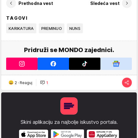
Prethodna vest
Sledeća vest
TAGOVI
KARIKATURA
PREMINUO
NUNS
Pridruži se MONDO zajednici.
2
·
Reaguj
1
Skini aplikaciju za najbolje iskustvo portala.