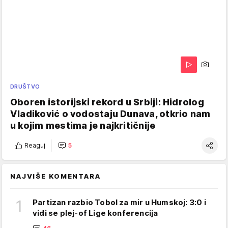
DRUŠTVO
Oboren istorijski rekord u Srbiji: Hidrolog
Vladiković o vodostaju Dunava, otkrio nam
u kojim mestima je najkritičnije
Reaguj
5
NAJVIŠE KOMENTARA
1
Partizan razbio Tobol za mir u Humskoj: 3:0 i
vidi se plej-of Lige konferencija