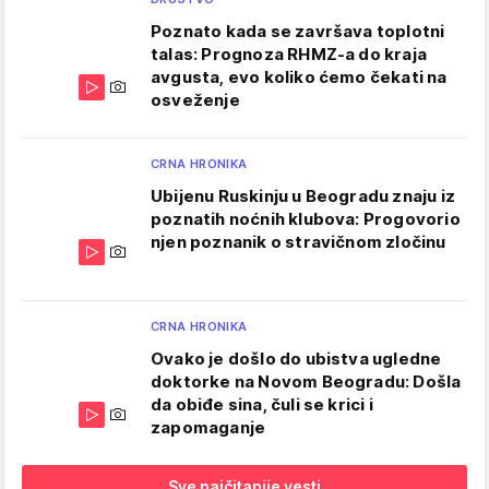
Poznato kada se završava toplotni
talas: Prognoza RHMZ-a do kraja
avgusta, evo koliko ćemo čekati na
osveženje
CRNA HRONIKA
Ubijenu Ruskinju u Beogradu znaju iz
poznatih noćnih klubova: Progovorio
njen poznanik o stravičnom zločinu
CRNA HRONIKA
Ovako je došlo do ubistva ugledne
doktorke na Novom Beogradu: Došla
da obiđe sina, čuli se krici i
zapomaganje
Sve najčitanije vesti