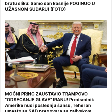
bratu sliku: Samo dan kasnije POGINUO U
UŽASNOM SUDARU! (FOTO)
MOĆNI PRINC ZAUSTAVIO TRAMPOVO
"ODSECANJE GLAVE" IRANU! Predsednik
Amerike nudi poslednju šansu, Teheran
umesto sa SAD pregovara sa zalivskom