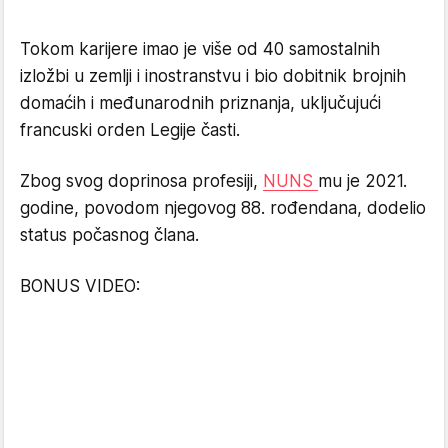
Tokom karijere imao je više od 40 samostalnih
izložbi u zemlji i inostranstvu i bio dobitnik brojnih
domaćih i međunarodnih priznanja, uključujući
francuski orden Legije časti.
Zbog svog doprinosa profesiji,
NUNS
mu je 2021.
godine, povodom njegovog 88. rođendana, dodelio
status počasnog člana.
BONUS VIDEO: