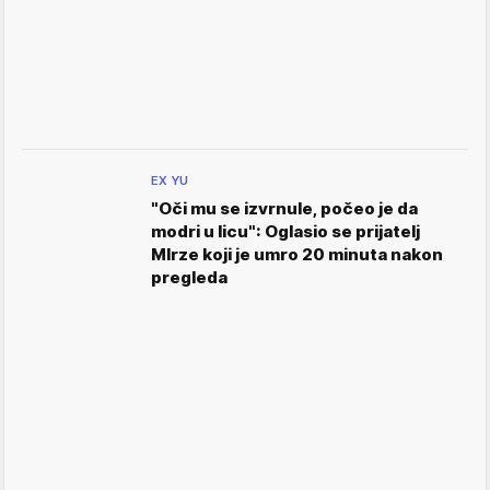
EX YU
"Oči mu se izvrnule, počeo je da
modri u licu": Oglasio se prijatelj
MIrze koji je umro 20 minuta nakon
pregleda