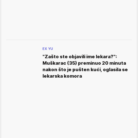
EX YU
"Zašto ste objavili ime lekara?":
Muškarac (35) preminuo 20 minuta
nakon što je pušten kući, oglasila se
lekarska komora