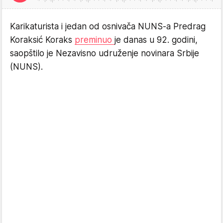
Karikaturista i jedan od osnivača NUNS-a Predrag
Koraksić Koraks
preminuo
je danas u 92. godini,
saopštilo je Nezavisno udruženje novinara Srbije
(NUNS).