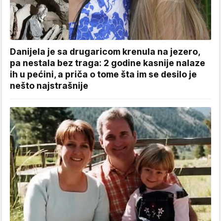
Danijela je sa drugaricom krenula na jezero,
pa nestala bez traga: 2 godine kasnije nalaze
ih u pećini, a priča o tome šta im se desilo je
nešto najstrašnije