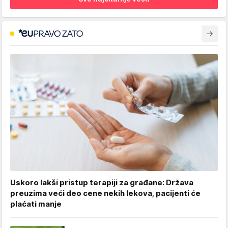
Uskoro lakši pristup terapiji za građane: Država
preuzima veći deo cene nekih lekova, pacijenti će
plaćati manje