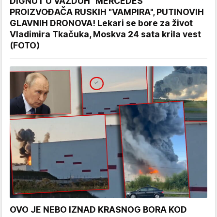
DIGNUT U VAZDUH "MERCEDES"
PROIZVOĐAČA RUSKIH "VAMPIRA", PUTINOVIH
GLAVNIH DRONOVA! Lekari se bore za život
Vladimira Tkačuka, Moskva 24 sata krila vest
(FOTO)
OVO JE NEBO IZNAD KRASNOG BORA KOD