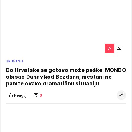
DRUŠTVO
Do Hrvatske se gotovo može peške: MONDO
obišao Dunav kod Bezdana, meštani ne
pamte ovako dramatičnu situaciju
Reaguj
6