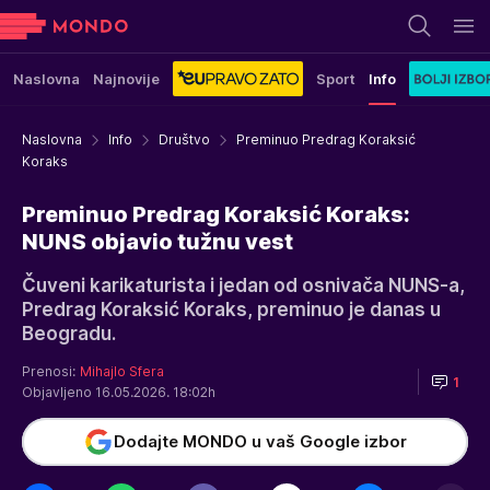
Naslovna
Najnovije
Sport
Info
Naslovna
Info
Društvo
Preminuo Predrag Koraksić
Koraks
Preminuo Predrag Koraksić Koraks:
NUNS objavio tužnu vest
Čuveni karikaturista i jedan od osnivača NUNS-a,
Predrag Koraksić Koraks, preminuo je danas u
Beogradu.
Prenosi:
Mihajlo Sfera
1
Objavljeno 16.05.2026. 18:02h
Dodajte MONDO u vaš Google izbor