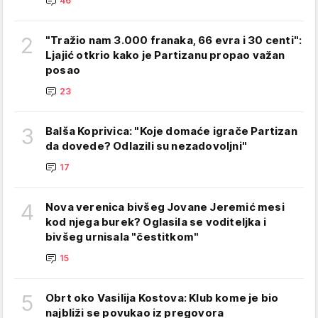
46
2
"Tražio nam 3.000 franaka, 66 evra i 30 centi":
Ljajić otkrio kako je Partizanu propao važan
posao
23
3
Balša Koprivica: "Koje domaće igrače Partizan
da dovede? Odlazili su nezadovoljni"
17
4
Nova verenica bivšeg Jovane Jeremić mesi
kod njega burek? Oglasila se voditeljka i
bivšeg urnisala "čestitkom"
15
5
Obrt oko Vasilija Kostova: Klub kome je bio
najbliži se povukao iz pregovora