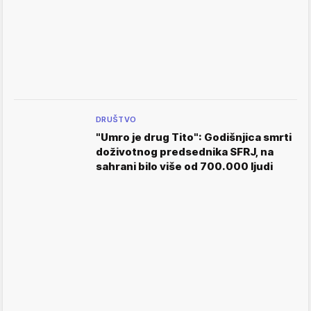
DRUŠTVO
"Umro je drug Tito": Godišnjica smrti
doživotnog predsednika SFRJ, na
sahrani bilo više od 700.000 ljudi