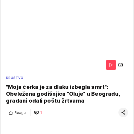
DRUŠTVO
"Moja ćerka je za dlaku izbegla smrt":
Obeležena godišnjica "Oluje" u Beogradu,
građani odali poštu žrtvama
Reaguj
1