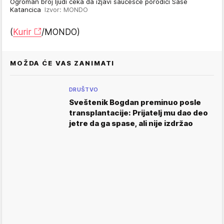
Ogroman broj ljudi ceka da izjavi saucesce porodici Sase
Katancica
Izvor: MONDO
(
Kurir
/MONDO)
MOŽDA ĆE VAS ZANIMATI
DRUŠTVO
Sveštenik Bogdan preminuo posle
transplantacije: Prijatelj mu dao deo
jetre da ga spase, ali nije izdržao