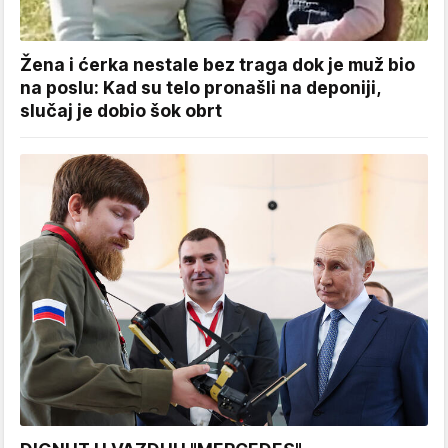
Žena i ćerka nestale bez traga dok je muž bio
na poslu: Kad su telo pronašli na deponiji,
slučaj je dobio šok obrt