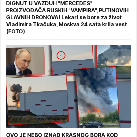
DIGNUT U VAZDUH "MERCEDES"
PROIZVOĐAČA RUSKIH "VAMPIRA", PUTINOVIH
GLAVNIH DRONOVA! Lekari se bore za život
Vladimira Tkačuka, Moskva 24 sata krila vest
(FOTO)
OVO JE NEBO IZNAD KRASNOG BORA KOD