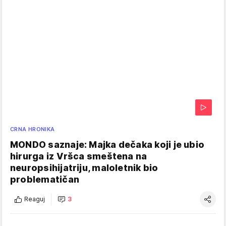
CRNA HRONIKA
MONDO saznaje: Majka dečaka koji je ubio
hirurga iz Vršca smeštena na
neuropsihijatriju, maloletnik bio
problematičan
Reaguj
3