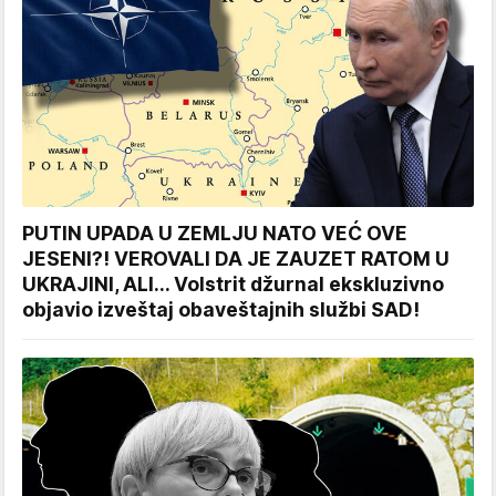
PUTIN UPADA U ZEMLJU NATO VEĆ OVE
JESENI?! VEROVALI DA JE ZAUZET RATOM U
UKRAJINI, ALI... Volstrit džurnal ekskluzivno
objavio izveštaj obaveštajnih službi SAD!