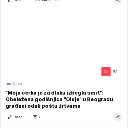
DRUŠTVO
"Moja ćerka je za dlaku izbegla smrt":
Obeležena godišnjica "Oluje" u Beogradu,
građani odali poštu žrtvama
Reaguj
1