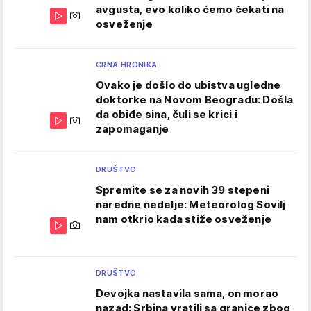
avgusta, evo koliko ćemo čekati na
osveženje
CRNA HRONIKA
Ovako je došlo do ubistva ugledne
doktorke na Novom Beogradu: Došla
da obiđe sina, čuli se krici i
zapomaganje
DRUŠTVO
Spremite se za novih 39 stepeni
naredne nedelje: Meteorolog Sovilj
nam otkrio kada stiže osveženje
DRUŠTVO
Devojka nastavila sama, on morao
nazad: Srbina vratili sa granice zbog