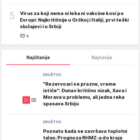
5
Virus za koji nema ni leka ni vakcine kosi po
Evropi: Najkritičnije u Grčkoj i Italiji, prvi teški
slučajevi i u Srbiji
6
Najčitanije
Najnovije
DRUŠTVO
"Rezervoari se prazne, vreme
ističe": Dunav kritično nizak, Sava i
Morava u problemu, ali jedna reka
spasava Srbiju
DRUŠTVO
Poznato kada se završava toplotni
talas: Prognoza RHMZ-a do kraja