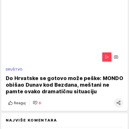
DRUŠTVO
Do Hrvatske se gotovo može peške: MONDO
obišao Dunav kod Bezdana, meštani ne
pamte ovako dramatičnu situaciju
Reaguj
6
NAJVIŠE KOMENTARA