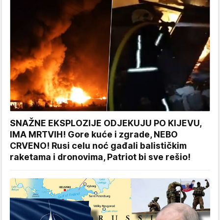
SNAŽNE EKSPLOZIJE ODJEKUJU PO KIJEVU,
IMA MRTVIH! Gore kuće i zgrade, NEBO
CRVENO! Rusi celu noć gađali balističkim
raketama i dronovima, Patriot bi sve rešio!