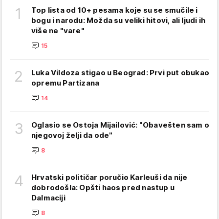
1
Top lista od 10+ pesama koje su se smučile i
bogu i narodu: Možda su veliki hitovi, ali ljudi ih
više ne "vare"
15
2
Luka Vildoza stigao u Beograd: Prvi put obukao
opremu Partizana
14
3
Oglasio se Ostoja Mijailović: "Obavešten sam o
njegovoj želji da ode"
8
4
Hrvatski političar poručio Karleuši da nije
dobrodošla: Opšti haos pred nastup u
Dalmaciji
8