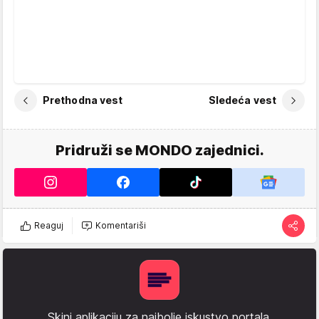
Prethodna vest
Sledeća vest
Pridruži se MONDO zajednici.
Reaguj
Komentariši
Skini aplikaciju za najbolje iskustvo portala.