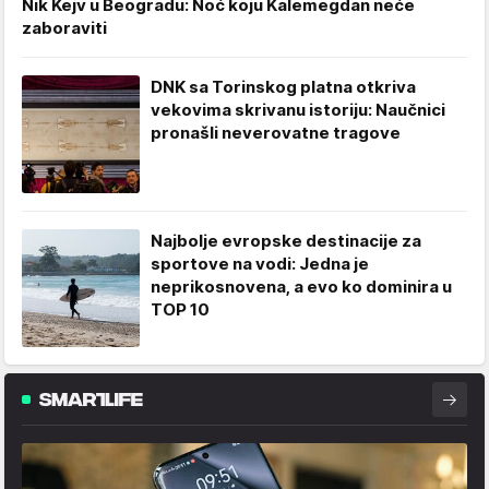
Nik Kejv u Beogradu: Noć koju Kalemegdan neće
zaboraviti
DNK sa Torinskog platna otkriva
vekovima skrivanu istoriju: Naučnici
pronašli neverovatne tragove
Najbolje evropske destinacije za
sportove na vodi: Jedna je
neprikosnovena, a evo ko dominira u
TOP 10