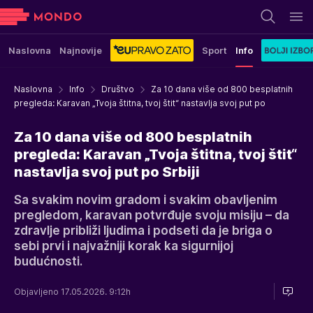
Naslovna
Najnovije
Sport
Info
Naslovna
Info
Društvo
Za 10 dana više od 800 besplatnih
pregleda: Karavan „Tvoja štitna, tvoj štit“ nastavlja svoj put po
Za 10 dana više od 800 besplatnih
pregleda: Karavan „Tvoja štitna, tvoj štit“
nastavlja svoj put po Srbiji
Sa svakim novim gradom i svakim obavljenim
pregledom, karavan potvrđuje svoju misiju – da
zdravlje približi ljudima i podseti da je briga o
sebi prvi i najvažniji korak ka sigurnijoj
budućnosti.
Objavljeno 17.05.2026. 9:12h