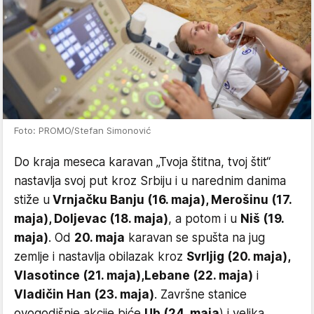
Foto: PROMO/Stefan Simonović
Do kraja meseca karavan „Tvoja štitna, tvoj štit“
nastavlja svoj put kroz Srbiju i u narednim danima
stiže u
Vrnjačku Banju (16. maja), Merošinu (17.
maja), Doljevac (18. maja)
, a potom i u
Niš (19.
maja)
. Od
20. maja
karavan se spušta na jug
zemlje i nastavlja obilazak kroz
Svrljig (20. maja),
Vlasotince (21. maja),
Lebane (22. maja)
i
Vladičin Han (23. maja)
. Završne stanice
ovogodišnje akcije biće
Ub (24. maja
) i velika