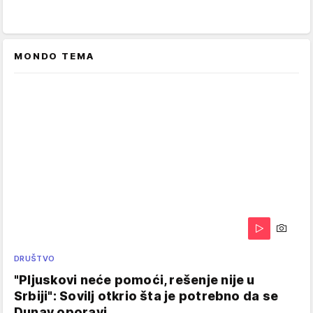
MONDO TEMA
DRUŠTVO
"Pljuskovi neće pomoći, rešenje nije u
Srbiji": Sovilj otkrio šta je potrebno da se
Dunav oporavi