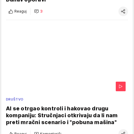
Reaguj
3
DRUŠTVO
AI se otrgao kontroli i hakovao drugu
kompaniju: Stručnjaci otkrivaju da li nam
preti mračni scenario i "pobuna mašina"
Reaguj
Komentariši