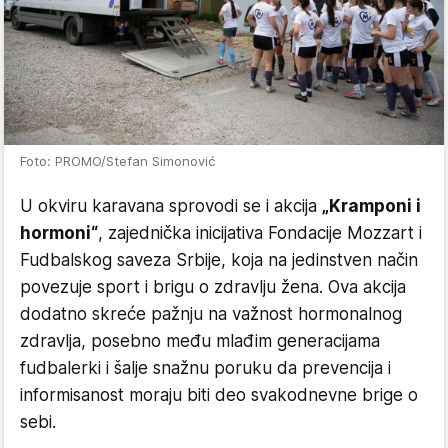
Foto: PROMO/Stefan Simonović
U okviru karavana sprovodi se i akcija
„Kramponi i
hormoni“
, zajednička inicijativa Fondacije Mozzart i
Fudbalskog saveza Srbije, koja na jedinstven način
povezuje sport i brigu o zdravlju žena. Ova akcija
dodatno skreće pažnju na važnost hormonalnog
zdravlja, posebno među mlađim generacijama
fudbalerki i šalje snažnu poruku da prevencija i
informisanost moraju biti deo svakodnevne brige o
sebi.