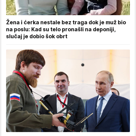
Žena i ćerka nestale bez traga dok je muž bio
na poslu: Kad su telo pronašli na deponiji,
slučaj je dobio šok obrt