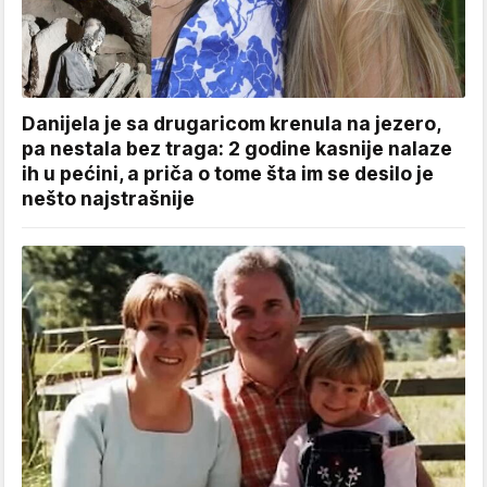
Danijela je sa drugaricom krenula na jezero,
pa nestala bez traga: 2 godine kasnije nalaze
ih u pećini, a priča o tome šta im se desilo je
nešto najstrašnije