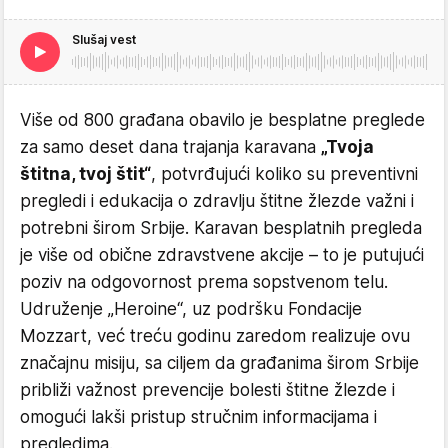
Slušaj vest
Više od 800 građana obavilo je besplatne preglede
za samo deset dana trajanja karavana
„Tvoja
štitna, tvoj štit“
, potvrđujući koliko su preventivni
pregledi i edukacija o zdravlju štitne žlezde važni i
potrebni širom Srbije. Karavan besplatnih pregleda
je više od obične zdravstvene akcije – to je putujući
poziv na odgovornost prema sopstvenom telu.
Udruženje „Heroine“, uz podršku Fondacije
Mozzart, već treću godinu zaredom realizuje ovu
značajnu misiju, sa ciljem da građanima širom Srbije
približi važnost prevencije bolesti štitne žlezde i
omogući lakši pristup stručnim informacijama i
pregledima.