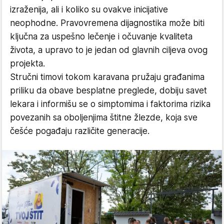
izraženija, ali i koliko su ovakve inicijative
neophodne. Pravovremena dijagnostika može biti
ključna za uspešno lečenje i očuvanje kvaliteta
života, a upravo to je jedan od glavnih ciljeva ovog
projekta.
Stručni timovi tokom karavana pružaju građanima
priliku da obave besplatne preglede, dobiju savet
lekara i informišu se o simptomima i faktorima rizika
povezanih sa oboljenjima štitne žlezde, koja sve
češće pogađaju različite generacije.