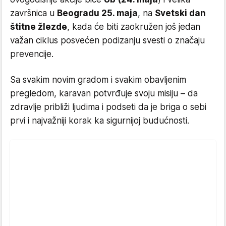
završnica u
Beogradu 25. maja
, na
Svetski dan
štitne žlezde
, kada će biti zaokružen još jedan
važan ciklus posvećen podizanju svesti o značaju
prevencije.
Sa svakim novim gradom i svakim obavljenim
pregledom, karavan potvrđuje svoju misiju – da
zdravlje približi ljudima i podseti da je briga o sebi
prvi i najvažniji korak ka sigurnijoj budućnosti.