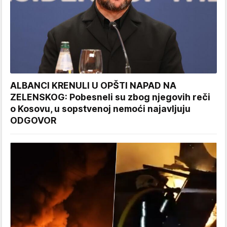
ALBANCI KRENULI U OPŠTI NAPAD NA
ZELENSKOG: Pobesneli su zbog njegovih reči
o Kosovu, u sopstvenoj nemoći najavljuju
ODGOVOR