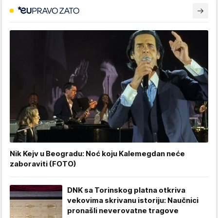
Nik Kejv u Beogradu: Noć koju Kalemegdan neće
zaboraviti (FOTO)
DNK sa Torinskog platna otkriva
vekovima skrivanu istoriju: Naučnici
pronašli neverovatne tragove