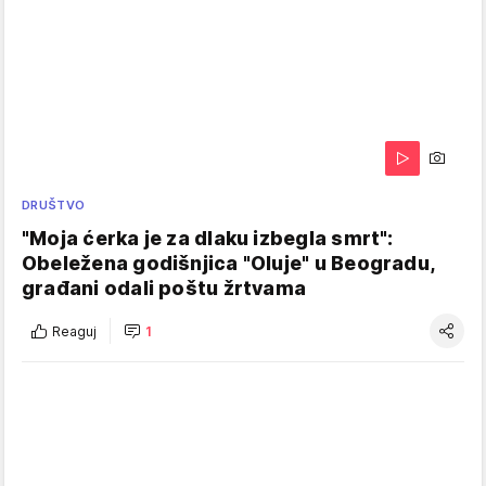
DRUŠTVO
"Moja ćerka je za dlaku izbegla smrt":
Obeležena godišnjica "Oluje" u Beogradu,
građani odali poštu žrtvama
Reaguj
1