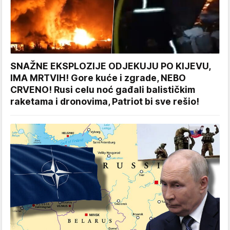
SNAŽNE EKSPLOZIJE ODJEKUJU PO KIJEVU,
IMA MRTVIH! Gore kuće i zgrade, NEBO
CRVENO! Rusi celu noć gađali balističkim
raketama i dronovima, Patriot bi sve rešio!