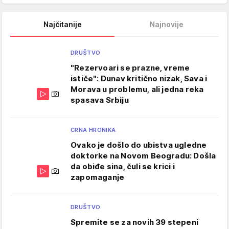
Najčitanije
Najnovije
DRUŠTVO
"Rezervoari se prazne, vreme
ističe": Dunav kritično nizak, Sava i
Morava u problemu, ali jedna reka
spasava Srbiju
CRNA HRONIKA
Ovako je došlo do ubistva ugledne
doktorke na Novom Beogradu: Došla
da obiđe sina, čuli se krici i
zapomaganje
DRUŠTVO
Spremite se za novih 39 stepeni