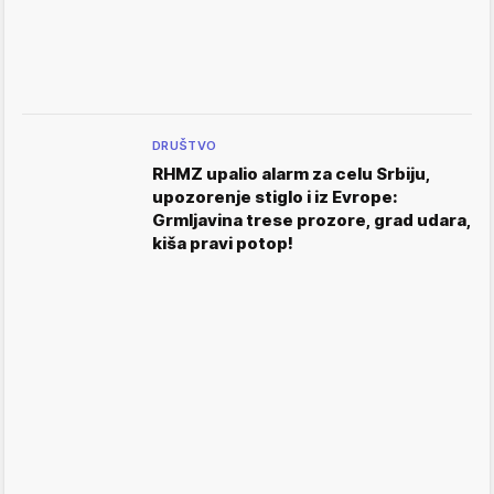
DRUŠTVO
RHMZ upalio alarm za celu Srbiju,
upozorenje stiglo i iz Evrope:
Grmljavina trese prozore, grad udara,
kiša pravi potop!