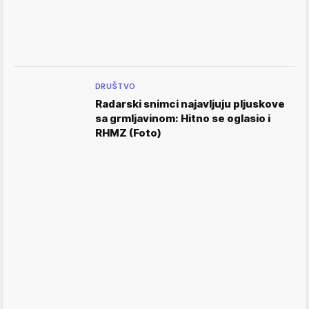
DRUŠTVO
Radarski snimci najavljuju pljuskove
sa grmljavinom: Hitno se oglasio i
RHMZ (Foto)