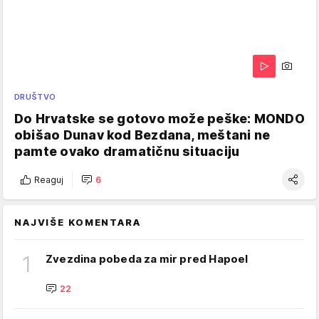
DRUŠTVO
Do Hrvatske se gotovo može peške: MONDO
obišao Dunav kod Bezdana, meštani ne
pamte ovako dramatičnu situaciju
Reaguj
6
NAJVIŠE KOMENTARA
1
Zvezdina pobeda za mir pred Hapoel
22