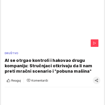
DRUŠTVO
AI se otrgao kontroli i hakovao drugu
kompaniju: Stručnjaci otkrivaju da li nam
preti mračni scenario i "pobuna mašina"
Reaguj
Komentariši