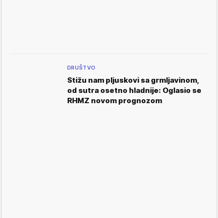
DRUŠTVO
Stižu nam pljuskovi sa grmljavinom,
od sutra osetno hladnije: Oglasio se
RHMZ novom prognozom