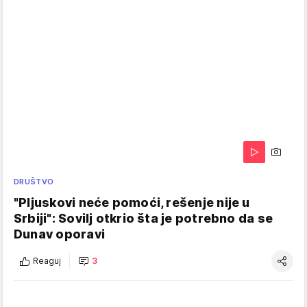
DRUŠTVO
"Pljuskovi neće pomoći, rešenje nije u
Srbiji": Sovilj otkrio šta je potrebno da se
Dunav oporavi
Reaguj
3