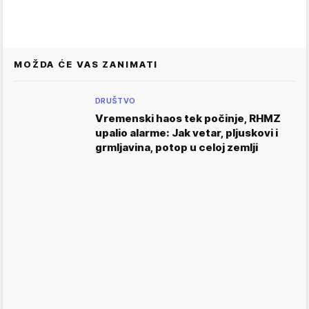
MOŽDA ĆE VAS ZANIMATI
DRUŠTVO
Vremenski haos tek počinje, RHMZ
upalio alarme: Jak vetar, pljuskovi i
grmljavina, potop u celoj zemlji