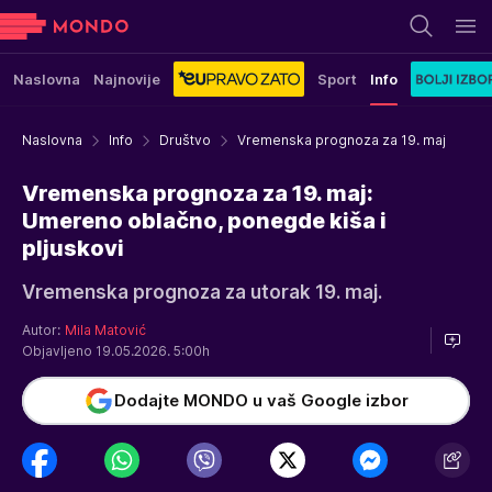
Naslovna
Najnovije
Sport
Info
Naslovna
Info
Društvo
Vremenska prognoza za 19. maj
Vremenska prognoza za 19. maj:
Umereno oblačno, ponegde kiša i
pljuskovi
Vremenska prognoza za utorak 19. maj.
Autor:
Mila Matović
Objavljeno 19.05.2026. 5:00h
Dodajte MONDO u vaš Google izbor