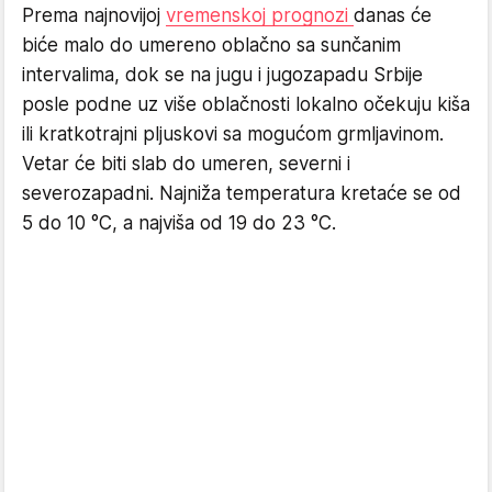
Prema najnovijoj
vremenskoj prognozi
danas će
biće malo do umereno oblačno sa sunčanim
intervalima, dok se na jugu i jugozapadu Srbije
posle podne uz više oblačnosti lokalno očekuju kiša
ili kratkotrajni pljuskovi sa mogućom grmljavinom.
Vetar će biti slab do umeren, severni i
severozapadni. Najniža temperatura kretaće se od
5 do 10 °C, a najviša od 19 do 23 °C.