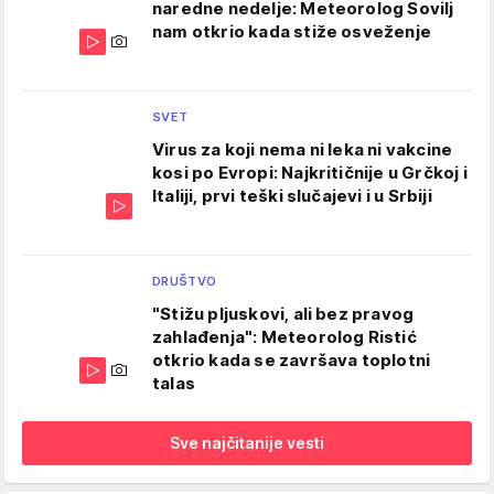
naredne nedelje: Meteorolog Sovilj
nam otkrio kada stiže osveženje
SVET
Virus za koji nema ni leka ni vakcine
kosi po Evropi: Najkritičnije u Grčkoj i
Italiji, prvi teški slučajevi i u Srbiji
DRUŠTVO
"Stižu pljuskovi, ali bez pravog
zahlađenja": Meteorolog Ristić
otkrio kada se završava toplotni
talas
Sve najčitanije vesti