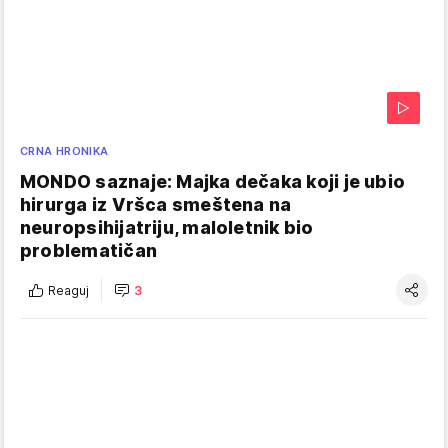
CRNA HRONIKA
MONDO saznaje: Majka dečaka koji je ubio
hirurga iz Vršca smeštena na
neuropsihijatriju, maloletnik bio
problematičan
Reaguj
3