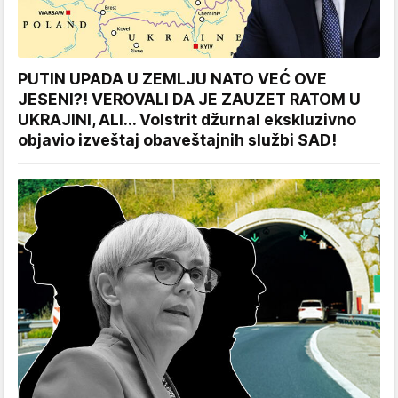
PUTIN UPADA U ZEMLJU NATO VEĆ OVE
JESENI?! VEROVALI DA JE ZAUZET RATOM U
UKRAJINI, ALI... Volstrit džurnal ekskluzivno
objavio izveštaj obaveštajnih službi SAD!