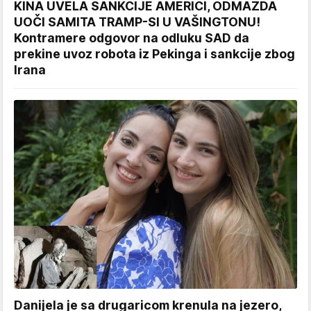
KINA UVELA SANKCIJE AMERICI, ODMAZDA
UOČI SAMITA TRAMP-SI U VAŠINGTONU!
Kontramere odgovor na odluku SAD da
prekine uvoz robota iz Pekinga i sankcije zbog
Irana
Danijela je sa drugaricom krenula na jezero,