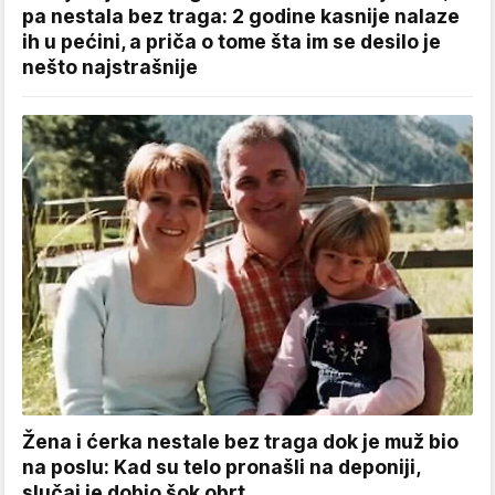
pa nestala bez traga: 2 godine kasnije nalaze
ih u pećini, a priča o tome šta im se desilo je
nešto najstrašnije
Žena i ćerka nestale bez traga dok je muž bio
na poslu: Kad su telo pronašli na deponiji,
slučaj je dobio šok obrt