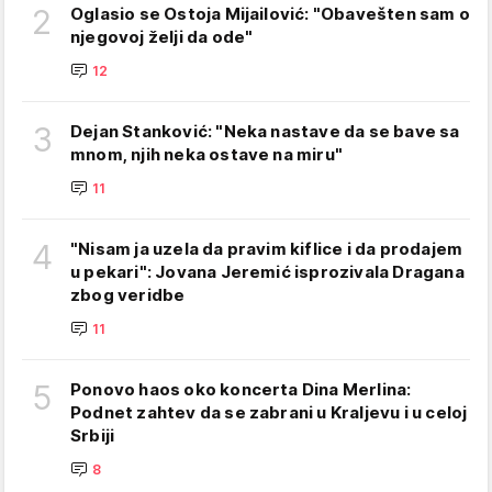
2
Oglasio se Ostoja Mijailović: "Obavešten sam o
njegovoj želji da ode"
12
3
Dejan Stanković: "Neka nastave da se bave sa
mnom, njih neka ostave na miru"
11
4
"Nisam ja uzela da pravim kiflice i da prodajem
u pekari": Jovana Jeremić isprozivala Dragana
zbog veridbe
11
5
Ponovo haos oko koncerta Dina Merlina:
Podnet zahtev da se zabrani u Kraljevu i u celoj
Srbiji
8