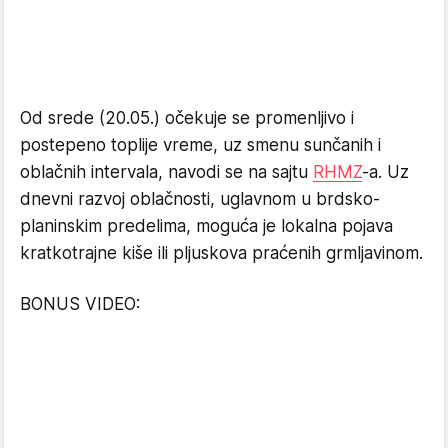
Od srede (20.05.) očekuje se promenljivo i
postepeno toplije vreme, uz smenu sunčanih i
oblačnih intervala, navodi se na sajtu
RHMZ
-a. Uz
dnevni razvoj oblačnosti, uglavnom u brdsko-
planinskim predelima, moguća je lokalna pojava
kratkotrajne kiše ili pljuskova praćenih grmljavinom.
BONUS VIDEO: