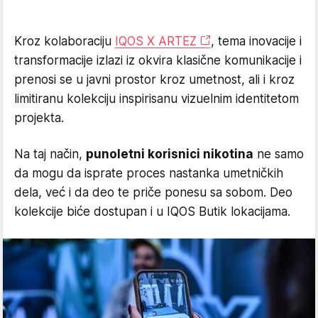
Kroz kolaboraciju
IQOS X ARTEZ
, tema inovacije i
transformacije izlazi iz okvira klasične komunikacije i
prenosi se u javni prostor kroz umetnost, ali i kroz
limitiranu kolekciju inspirisanu vizuelnim identitetom
projekta.
Na taj način,
punoletni korisnici nikotina
ne samo
da mogu da isprate proces nastanka umetničkih
dela, već i da deo te priče ponesu sa sobom. Deo
kolekcije biće dostupan i u IQOS Butik lokacijama.