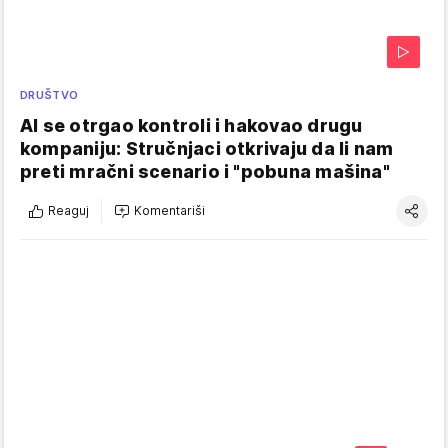
DRUŠTVO
AI se otrgao kontroli i hakovao drugu
kompaniju: Stručnjaci otkrivaju da li nam
preti mračni scenario i "pobuna mašina"
Reaguj
Komentariši