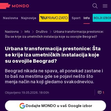
Naslovna
Najnovije
Sport
Info
Naslovna
Info
Društvo
Urbana transformacija prestonice:
Šta se krije iza umetničkih instalacija koje su osvojile Beograd?
Urbana transformacija prestonice: Šta
se krije iza umetničkih instalacija koje
su osvojile Beograd?
Beograd nikada ne spava, ali ponekad zastane i
to baš na mestima gde se pojavi nešto što
menja način na koji gledamo svakodnevicu.
Objavljeno 19.05.2026. 18:00h
1
Dodajte MONDO u vaš Google izbor