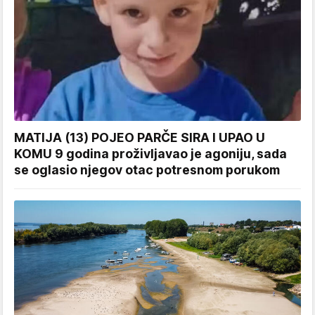
MATIJA (13) POJEO PARČE SIRA I UPAO U
KOMU 9 godina proživljavao je agoniju, sada
se oglasio njegov otac potresnom porukom