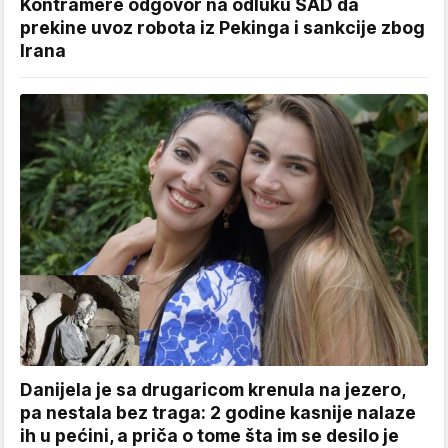
Kontramere odgovor na odluku SAD da
prekine uvoz robota iz Pekinga i sankcije zbog
Irana
Danijela je sa drugaricom krenula na jezero,
pa nestala bez traga: 2 godine kasnije nalaze
ih u pećini, a priča o tome šta im se desilo je