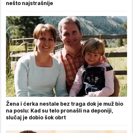
nešto najstrašnije
Žena i ćerka nestale bez traga dok je muž bio
na poslu: Kad su telo pronašli na deponiji,
slučaj je dobio šok obrt