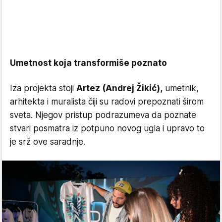
Umetnost koja transformiše poznato
Iza projekta stoji
Artez (Andrej Žikić),
umetnik,
arhitekta i muralista čiji su radovi prepoznati širom
sveta. Njegov pristup podrazumeva da poznate
stvari posmatra iz potpuno novog ugla i upravo to
je srž ove saradnje.