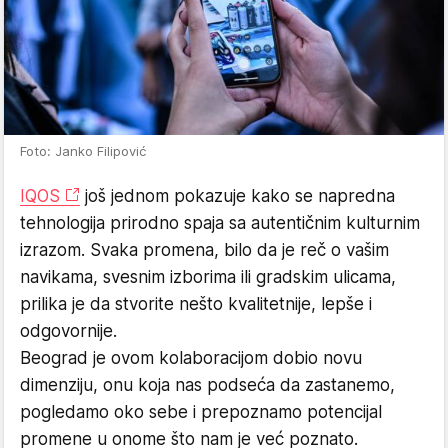
Foto: Janko Filipović
IQOS
još jednom pokazuje kako se napredna
tehnologija prirodno spaja sa autentičnim kulturnim
izrazom. Svaka promena, bilo da je reč o vašim
navikama, svesnim izborima ili gradskim ulicama,
prilika je da stvorite nešto kvalitetnije, lepše i
odgovornije.
Beograd je ovom kolaboracijom dobio novu
dimenziju, onu koja nas podseća da zastanemo,
pogledamo oko sebe i prepoznamo potencijal
promene u onome što nam je već poznato.