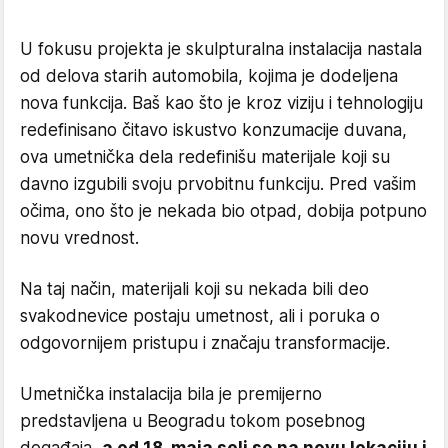
U fokusu projekta je skulpturalna instalacija nastala
od delova starih automobila, kojima je dodeljena
nova funkcija. Baš kao što je kroz viziju i tehnologiju
redefinisano čitavo iskustvo konzumacije duvana,
ova umetnička dela redefinišu materijale koji su
davno izgubili svoju prvobitnu funkciju. Pred vašim
očima, ono što je nekada bio otpad, dobija potpuno
novu vrednost.
Na taj način, materijali koji su nekada bili deo
svakodnevice postaju umetnost, ali i poruka o
odgovornijem pristupu i značaju transformacije.
Umetnička instalacija bila je premijerno
predstavljena u Beogradu tokom posebnog
događaja,
a od 18. maja seli se na novu lokaciju i