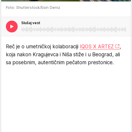
Foto: Shutterstock/Esin Deniz
Slušaj vest
Reč je o umetničkoj kolaboraciji
IQOS X ARTEZ
,
koja nakon Kragujevca i Niša stiže i u Beograd, ali
sa posebnim, autentičnim pečatom prestonice.