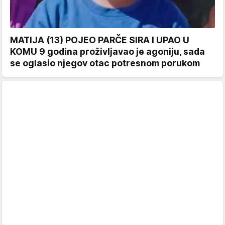
MATIJA (13) POJEO PARČE SIRA I UPAO U
KOMU 9 godina proživljavao je agoniju, sada
se oglasio njegov otac potresnom porukom