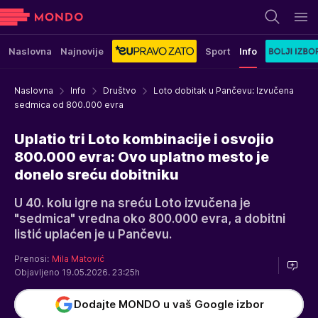
Naslovna
Najnovije
Sport
Info
Naslovna
Info
Društvo
Loto dobitak u Pančevu: Izvučena
sedmica od 800.000 evra
Uplatio tri Loto kombinacije i osvojio
800.000 evra: Ovo uplatno mesto je
donelo sreću dobitniku
U 40. kolu igre na sreću Loto izvučena je
"sedmica" vredna oko 800.000 evra, a dobitni
listić uplaćen je u Pančevu.
Prenosi:
Mila Matović
Objavljeno 19.05.2026. 23:25h
Dodajte MONDO u vaš Google izbor