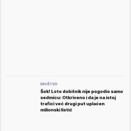
DRUŠTVO
Šok! Loto dobitnik nije pogodio samo
sedmicu: Otkriveno i da je na istoj
trafici već drugi put uplaćen
milionski listić