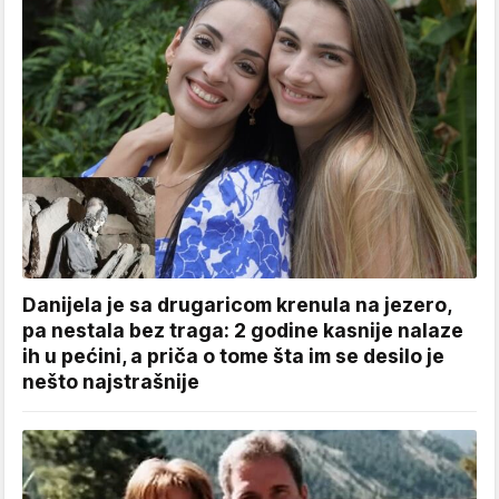
Danijela je sa drugaricom krenula na jezero,
pa nestala bez traga: 2 godine kasnije nalaze
ih u pećini, a priča o tome šta im se desilo je
nešto najstrašnije