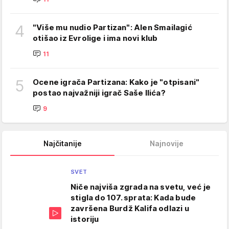
4
"Više mu nudio Partizan": Alen Smailagić
otišao iz Evrolige i ima novi klub
11
5
Ocene igrača Partizana: Kako je "otpisani"
postao najvažniji igrač Saše Ilića?
9
Najčitanije
Najnovije
SVET
Niče najviša zgrada na svetu, već je
stigla do 107. sprata: Kada bude
završena Burdž Kalifa odlazi u
istoriju