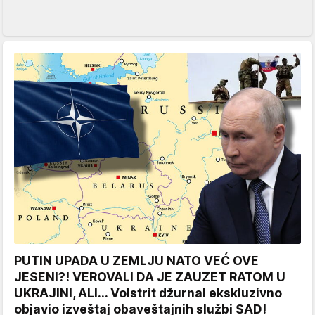
PUTIN UPADA U ZEMLJU NATO VEĆ OVE
JESENI?! VEROVALI DA JE ZAUZET RATOM U
UKRAJINI, ALI... Volstrit džurnal ekskluzivno
objavio izveštaj obaveštajnih službi SAD!