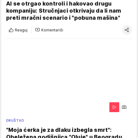
AI se otrgao kontroli i hakovao drugu
kompaniju: Stručnjaci otkrivaju da li nam
preti mračni scenario i "pobuna mašina"
Reaguj
Komentariši
DRUŠTVO
"Moja ćerka je za dlaku izbegla smrt":
Obeležena godišnjica "Oluje" u Beogradu,