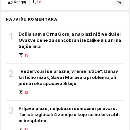
Reaguj
6
NAJVIŠE KOMENTARA
1
Došla sam u Crnu Goru, a na plaži ni žive duše:
Ovakve cene za suncobran i ležaljke nisu ni na
Sejšelima
13
2
"Rezervoari se prazne, vreme ističe": Dunav
kritično nizak, Sava i Morava u problemu, ali
jedna reka spasava Srbiju
12
3
Prljave plaže, neljubazni domaćini i prevare:
Turisti izglasali 4 zemlje u koje se ne bi vratili
ni besplatno
11