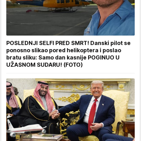
POSLEDNJI SELFI PRED SMRT! Danski pilot se
ponosno slikao pored helikoptera i poslao
bratu sliku: Samo dan kasnije POGINUO U
UŽASNOM SUDARU! (FOTO)