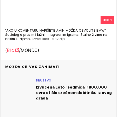
03:31
"AKO U KOMENTARU NAPIŠETE AMIN MOŽDA OSVOJITE BMW"
Sociolog o pravim i lažnim nagradnim igrama: Stalno živimo na
nekim lutrijama!
Izvor: kurir televizija
(
Blic
/MONDO)
MOŽDA ĆE VAS ZANIMATI
DRUŠTVO
Izvučena Loto "sedmica"! 800.000
evra otišlo srećnom dobitniku iz ovog
grada