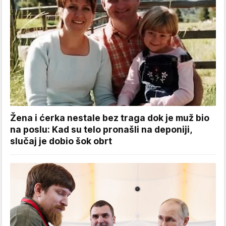
Žena i ćerka nestale bez traga dok je muž bio
na poslu: Kad su telo pronašli na deponiji,
slučaj je dobio šok obrt