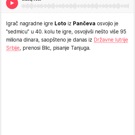
Igrač nagradne igre
Loto
iz
Pančeva
osvojio je
"sedmicu" u 40. kolu te igre, osvojivši nešto više 95
miliona dinara, saopšteno je danas iz
Državne lutrije
Srbije
, prenosi Blic, pisanje Tanjuga.