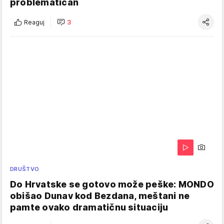
problematičan
Reaguj
3
DRUŠTVO
Do Hrvatske se gotovo može peške: MONDO
obišao Dunav kod Bezdana, meštani ne
pamte ovako dramatičnu situaciju