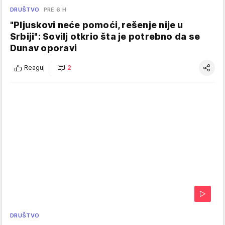
DRUŠTVO
PRE 6 H
"Pljuskovi neće pomoći, rešenje nije u
Srbiji": Sovilj otkrio šta je potrebno da se
Dunav oporavi
Reaguj
2
DRUŠTVO