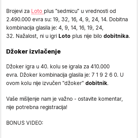
Brojevi za
Loto
plus "sedmicu" u vrednosti od
2.490.000 evra su: 19, 32, 16, 4, 9, 24, 14. Dobitna
kombinacija glasila je: 4, 9, 14, 16, 19, 24,
32. Nažalost, ni u igri
Loto
plus nije bilo
dobitnika
.
Džoker izvlačenje
Džoker igra u 40. kolu se igrala za 410.000
evra. Džoker kombinacija glasila je: 7 1 9 2 6 0. U
ovom kolu nije izvučen "džoker"
dobitnik
.
Vaše mišljenje nam je važno - ostavite komentar,
nije potrebna registracija!
BONUS VIDEO: