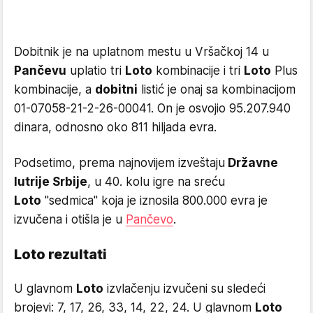
Dobitnik je na uplatnom mestu u Vršačkoj 14 u
Pančevu
uplatio tri
Loto
kombinacije i tri
Loto
Plus
kombinacije, a
dobitni
listić je onaj sa kombinacijom
01-07058-21-2-26-00041. On je osvojio 95.207.940
dinara, odnosno oko 811 hiljada evra.
Podsetimo, prema najnovijem izveštaju
Državne
lutrije Srbije
, u 40. kolu igre na sreću
Loto
"sedmica" koja je iznosila 800.000 evra je
izvučena i otišla je u
Pančevo
.
Loto rezultati
U glavnom
Loto
izvlačenju izvučeni su sledeći
brojevi: 7, 17, 26, 33, 14, 22, 24. U glavnom
Loto