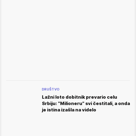
DRUŠTVO
Lažni loto dobitnik prevario celu
Srbiju: "Milioneru" svi čestitali, a onda
je istina izašla na videlo