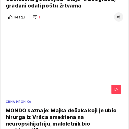
građani odali poštu žrtvama
Reaguj
1
CRNA HRONIKA
MONDO saznaje: Majka dečaka koji je ubio
hirurga iz Vršca smeštena na
neuropsihijatriju, maloletnik bio