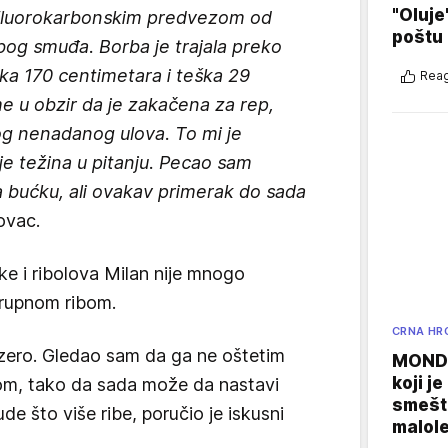
"Oluje
i fluorokarbonskim predvezom od
poštu
bog smuđa. Borba je trajala preko
ka 170 centimetara i teška 29
Reag
e u obzir da je zakačena za rep,
g nenadanog ulova. To mi je
 je težina u pitanju. Pecao sam
 bućku, ali ovakav primerak do sada
ovac.
reke i ribolova Milan nije mnogo
krupnom ribom.
CRNA HR
ezero. Gledao sam da ga ne oštetim
MONDO
koji j
om, tako da sada može da nastavi
smešte
de što više ribe, poručio je iskusni
malole