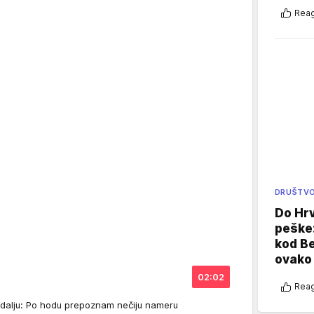
Reag
DRUŠTV
Do Hr
peške
kod B
ovako 
02:02
Reag
 medalju: Po hodu prepoznam nečiju nameru