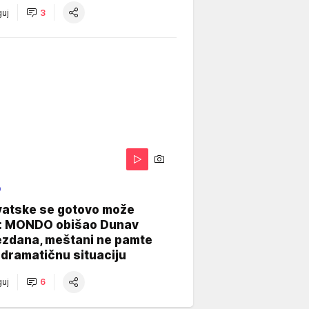
uj
3
O
vatske se gotovo može
: MONDO obišao Dunav
ezdana, meštani ne pamte
dramatičnu situaciju
uj
6