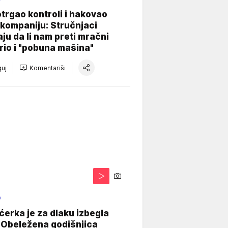
otrgao kontroli i hakovao
kompaniju: Stručnjaci
aju da li nam preti mračni
io i "pobuna mašina"
uj
Komentariši
O
ćerka je za dlaku izbegla
 Obeležena godišnjica