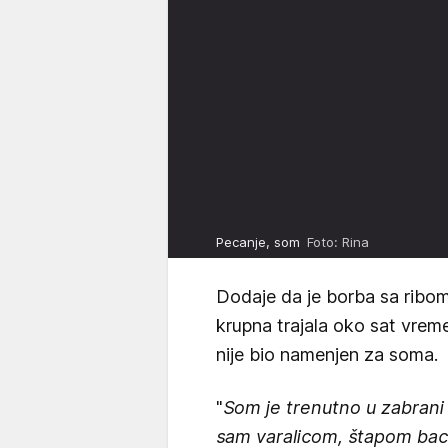
Pecanje, som
Foto: Rina
Dodaje da je borba sa ribom
krupna trajala oko sat vrem
nije bio namenjen za soma.
"
Som je trenutno u zabran
sam varalicom, štapom bac