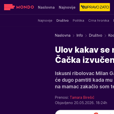
Naslovna
Najnovije
Najnovije
Društvo
Politika
Crna hronika
Sensa
Stvar ukusa
Yumama
Naslovna
Info
Društvo
Kod
Ulov kakav se 
Čačka izvučen
Iskusni ribolovac Milan G
će dugo pamtiti kada mu
na mamac zakačio som te
Prenosi:
Tamara Birešić
Objavljeno 20.05.2026. 18:24h