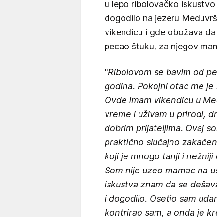
u lepo ribolovačko iskustvo
dogodilo na jezeru Međuvršj
vikendicu i gde obožava da 
pecao štuku, za njegov ma
"
Ribolovom se bavim od pet
godina. Pokojni otac me je 
Ovde imam vikendicu u Me
vreme i uživam u prirodi, d
dobrim prijateljima. Ovaj s
praktično slučajno zakačen
koji je mnogo tanji i nežni
Som nije uzeo mamac na usta
iskustva znam da se dešava
i dogodilo. Osetio sam udar
kontrirao sam, a onda je k