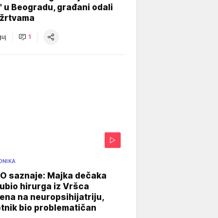
" u Beogradu, građani odali
 žrtvama
uj
1
ONIKA
 saznaje: Majka dečaka
e ubio hirurga iz Vršca
na na neuropsihijatriju,
tnik bio problematičan