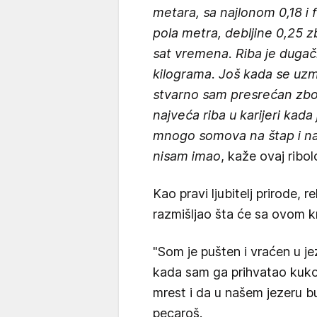
metara, sa najlonom 0,18 
pola metra, debljine 0,25 z
sat vremena. Riba je dugač
kilograma. Još kada se uzm
stvarno sam presrećan zbo
najveća riba u karijeri kada
mnogo somova na štap i na
nisam imao
, kaže ovaj ribol
Kao pravi ljubitelj prirode, 
razmišljao šta će sa ovom 
"Som je pušten i vraćen u j
kada sam ga prihvatao kuk
mrest i da u našem jezeru bu
pecaroš.