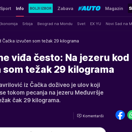
Sport
Info
Zabava
Magazin
Ekonomija
Srbija
Beograd na Mondu
Svet
EX YU
Novi Sad na 
 Čačka izvučen som težak 29 kilograma
ne viđa često: Na jezeru kod
 som težak 29 kilograma
avrilović iz Čačka doživeo je ulov koji
 se tokom pecanja na jezeru Međuvršje
žak čak 29 kilograma.
Komentariši