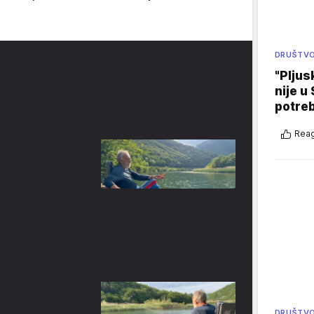
DRUŠTV
"Pljus
nije u 
potre
Reag
DRUŠTV