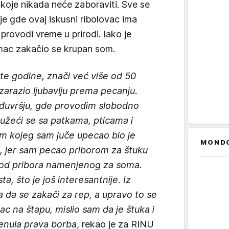
 koje nikada neće zaboraviti. Sve se
e gde ovaj iskusni ribolovac ima
provodi vreme u prirodi. Iako je
mac zakačio se krupan som.
e godine, znači već više od 50
zarazio ljubavlju prema pecanju.
đuvršju, gde provodim slobodno
ružeći se sa patkama, pticama i
om kojeg sam juče upecao bio je
MOND
, jer sam pecao priborom za štuku
ji od pribora namenjenog za soma.
, što je još interesantnije. Iz
 da se zakači za rep, a upravo to se
ac na štapu, mislio sam da je štuka i
renula prava borba
, rekao je za RINU