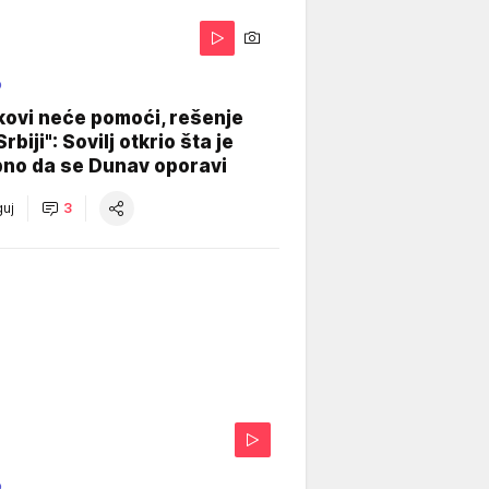
O
kovi neće pomoći, rešenje
Srbiji": Sovilj otkrio šta je
bno da se Dunav oporavi
uj
3
O