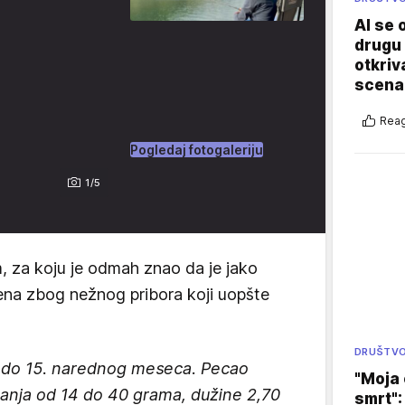
AI se 
drugu 
otkriv
scenar
Reag
Pogledaj fotogaleriju
1/5
, za koju je odmah znao da je jako
ena zbog nežnog pribora koji uopšte
DRUŠTV
i do 15. narednog meseca. Pecao
"Moja 
anja od 14 do 40 grama, dužine 2,70
smrt":