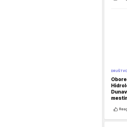
DRUŠTV
Oboren
Hidrol
Dunava
mestim
Reag