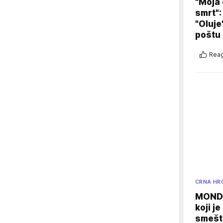
"Moja 
smrt":
"Oluje
poštu
Reag
CRNA HR
MONDO
koji j
smešte