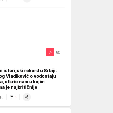
O
 istorijski rekord u Srbiji:
og Vladiković o vodostaju
, otkrio nam u kojim
a je najkritičnije
uj
5