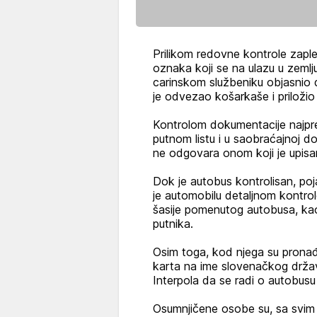
Prilikom redovne kontrole zaple
oznaka koji se na ulazu u zemlj
carinskom službeniku objasnio 
je odvezao košarkaše i priložio
Kontrolom dokumentacije najpr
putnom listu i u saobraćajnoj doz
ne odgovara onom koji je upisa
Dok je autobus kontrolisan, poja
je automobilu detaljnom kontr
šasije pomenutog autobusa, ka
putnika.
Osim toga, kod njega su pronađe
karta na ime slovenačkog držav
Interpola da se radi o autobusu
Osumnjičene osobe su, sa svim 