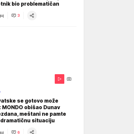
tnik bio problematičan
uj
3
O
vatske se gotovo može
: MONDO obišao Dunav
ezdana, meštani ne pamte
dramatičnu situaciju
uj
6