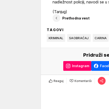
nadležnost policiji, navodi se u
(Tanjug)
Prethodna vest
TAGOVI
KRIMINAL
SAOBRAĆAJ
CARINA
Pridruži s
Instagram
Face
Reaguj
Komentariši