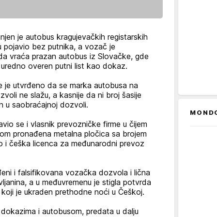
njen je autobus kragujevačkih registarskih
u pojavio bez putnika, a vozač je
da vraća prazan autobus iz Slovačke, gde
 uredno overen putni list kao dokaz.
e je utvrđeno da se marka autobusa na
voli ne slažu, a kasnije da ni broj šasije
n u saobraćajnoj dozvoli.
MOND
vio se i vlasnik prevozničke firme u čijem
olom pronađena metalna pločica sa brojem
o i češka licenca za međunarodni prevoz
ni i falsifikovana vozačka dozvola i lična
ljanina, a u međuvremenu je stigla potvrda
 koji je ukraden prethodne noći u Češkoj.
dokazima i autobusom, predata u dalju