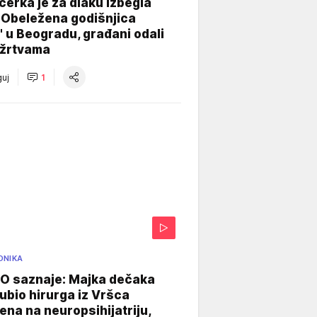
ćerka je za dlaku izbegla
 Obeležena godišnjica
" u Beogradu, građani odali
 žrtvama
uj
1
ONIKA
 saznaje: Majka dečaka
e ubio hirurga iz Vršca
na na neuropsihijatriju,