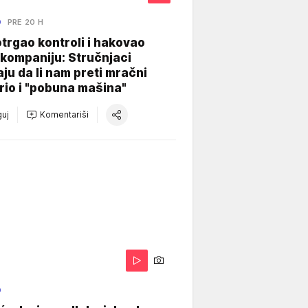
O
PRE 20 H
otrgao kontroli i hakovao
kompaniju: Stručnjaci
aju da li nam preti mračni
io i "pobuna mašina"
uj
Komentariši
O