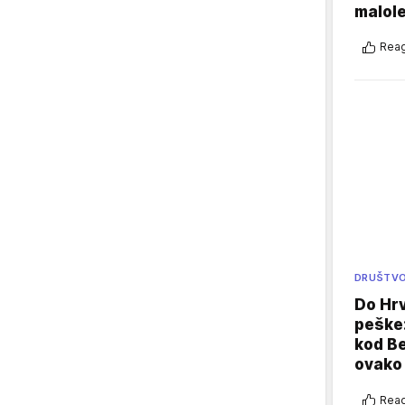
malole
Reag
DRUŠTV
Do Hr
peške
kod B
ovako 
Reag