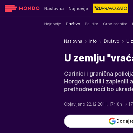
Naslovna
Najnovije
Najnovije
Društvo
Politika
Crna hronika
Sensa
Stvar ukusa
Yumama
Naslovna
Info
Društvo
U z
U zemlju "vra
Carinici i granična polic
Horgoš otkrili i zaplenili
prethodne noći bo ukrade
Objavljeno 22.12.2011. 17:18h
→ 17
Dodajt