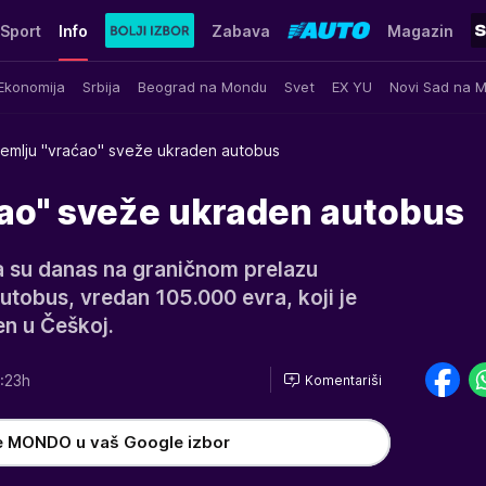
Sport
Info
Zabava
Magazin
Ekonomija
Srbija
Beograd na Mondu
Svet
EX YU
Novi Sad na 
emlju "vraćao" sveže ukraden autobus
ćao" sveže ukraden autobus
ija su danas na graničnom prelazu
 autobus, vredan 105.000 evra, koji je
n u Češkoj.
:23h
Komentariši
e MONDO u vaš Google izbor