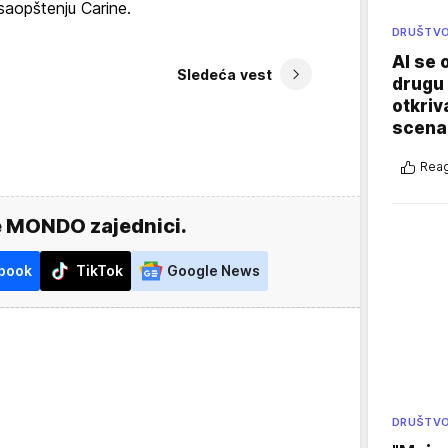
 saopštenju Carine.
DRUŠTV
AI se 
Sledeća vest
drugu 
otkriv
scenar
Reag
e MONDO zajednici.
book
TikTok
Google News
DRUŠTV