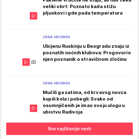
veliki obrt: Poznato kada stižu
pljuskovi i gde pada temperatura
CRNA HRONIKA
Ubijenu Ruskinju u Beogradu znaju iz
poznatih noćnih klubova: Progovorio
njen poznanik o stravičnom zločinu
CRNA HRONIKA
Mučili ga satima, od krvavog novca
kupili kola i pobegli: Svako od
osumnjičenih je imao svoju ulogu u
ubistvu Radivoja
Sve najčitanije vesti