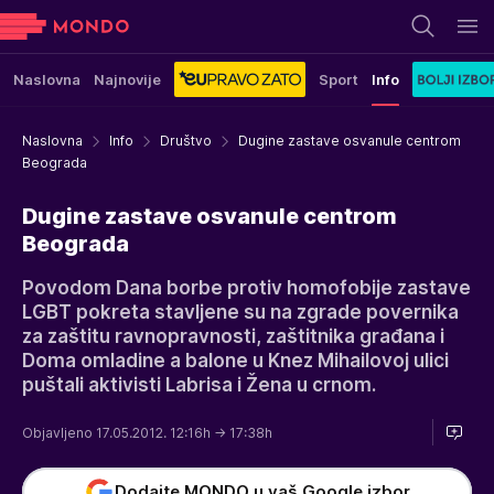
Naslovna
Najnovije
Sport
Info
Naslovna
Info
Društvo
Dugine zastave osvanule centrom
Beograda
Dugine zastave osvanule centrom
Beograda
Povodom Dana borbe protiv homofobije zastave
LGBT pokreta stavljene su na zgrade povernika
za zaštitu ravnopravnosti, zaštitnika građana i
Doma omladine a balone u Knez Mihailovoj ulici
puštali aktivisti Labrisa i Žena u crnom.
Objavljeno 17.05.2012. 12:16h
→ 17:38h
Dodajte MONDO u vaš Google izbor