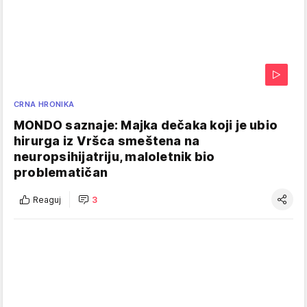
CRNA HRONIKA
MONDO saznaje: Majka dečaka koji je ubio
hirurga iz Vršca smeštena na
neuropsihijatriju, maloletnik bio
problematičan
Reaguj
3