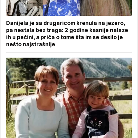
Danijela je sa drugaricom krenula na jezero,
pa nestala bez traga: 2 godine kasnije nalaze
ih u pećini, a priča o tome šta im se desilo je
nešto najstrašnije