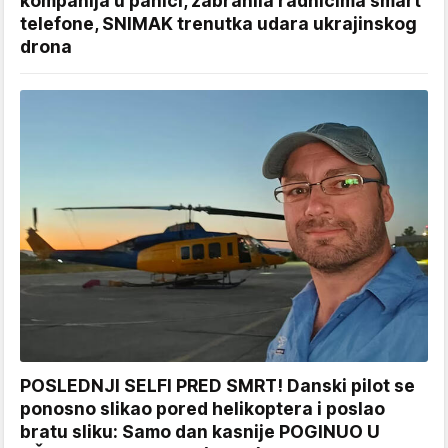
kompanija u panici, zabranila radnicima smart
telefone, SNIMAK trenutka udara ukrajinskog
drona
POSLEDNJI SELFI PRED SMRT! Danski pilot se
ponosno slikao pored helikoptera i poslao
bratu sliku: Samo dan kasnije POGINUO U