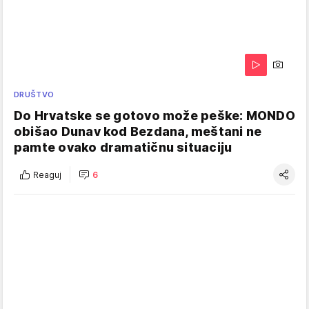
DRUŠTVO
Do Hrvatske se gotovo može peške: MONDO
obišao Dunav kod Bezdana, meštani ne
pamte ovako dramatičnu situaciju
Reaguj
6