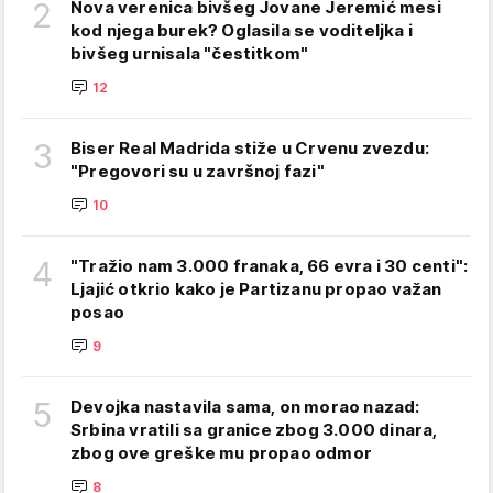
2
Nova verenica bivšeg Jovane Jeremić mesi
kod njega burek? Oglasila se voditeljka i
bivšeg urnisala "čestitkom"
12
3
Biser Real Madrida stiže u Crvenu zvezdu:
"Pregovori su u završnoj fazi"
10
4
"Tražio nam 3.000 franaka, 66 evra i 30 centi":
Ljajić otkrio kako je Partizanu propao važan
posao
9
5
Devojka nastavila sama, on morao nazad:
Srbina vratili sa granice zbog 3.000 dinara,
zbog ove greške mu propao odmor
8