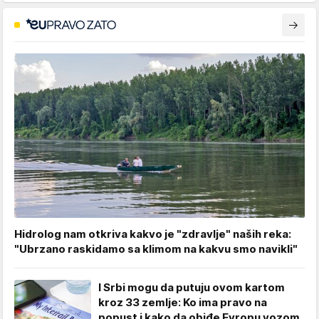
Hidrolog nam otkriva kakvo je "zdravlje" naših reka:
"Ubrzano raskidamo sa klimom na kakvu smo navikli"
I Srbi mogu da putuju ovom kartom
kroz 33 zemlje: Ko ima pravo na
popust i kako da obiđe Evropu vozom