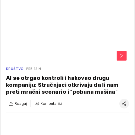
DRUŠTVO
PRE 12 H
AI se otrgao kontroli i hakovao drugu
kompaniju: Stručnjaci otkrivaju da li nam
preti mračni scenario i "pobuna mašina"
Reaguj
Komentariši