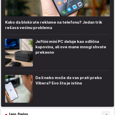
Kako da blokirate reklame na telefonu​? Jedan trik
rešava većinu problema
Jeftini mini PC deluje kao odlična
kupovina, ali ove mane mnogi shvate
prekasno
Da li neko može da vas prati preko
Vibera? Evo šta je istina