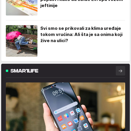
jeftinije
Svi smo se prikovali za klima uređaje
tokom vrućina: Ali šta je sa onima koji
žive na ulici?