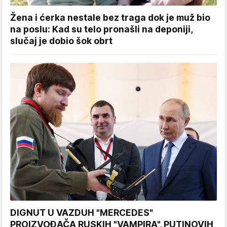
Žena i ćerka nestale bez traga dok je muž bio
na poslu: Kad su telo pronašli na deponiji,
slučaj je dobio šok obrt
DIGNUT U VAZDUH "MERCEDES"
PROIZVOĐAČA RUSKIH "VAMPIRA", PUTINOVIH