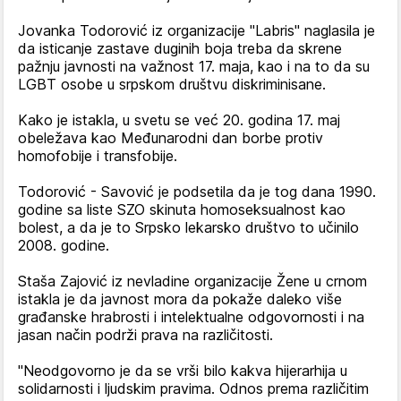
Jovanka Todorović iz organizacije "Labris" naglasila je
da isticanje zastave duginih boja treba da skrene
pažnju javnosti na važnost 17. maja, kao i na to da su
LGBT osobe u srpskom društvu diskriminisane.
Kako je istakla, u svetu se već 20. godina 17. maj
obeležava kao Međunarodni dan borbe protiv
homofobije i transfobije.
Todorović - Savović je podsetila da je tog dana 1990.
godine sa liste SZO skinuta homoseksualnost kao
bolest, a da je to Srpsko lekarsko društvo to učinilo
2008. godine.
Staša Zajović iz nevladine organizacije Žene u crnom
istakla je da javnost mora da pokaže daleko više
građanske hrabrosti i intelektualne odgovornosti i na
jasan način podrži prava na različitosti.
"Neodgovorno je da se vrši bilo kakva hijerarhija u
solidarnosti i ljudskim pravima. Odnos prema različitim