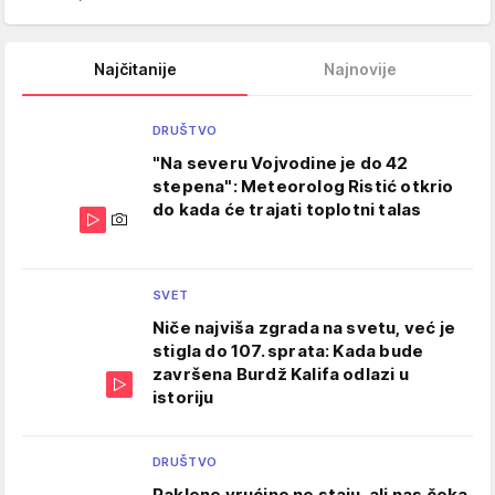
Najčitanije
Najnovije
DRUŠTVO
"Na severu Vojvodine je do 42
stepena": Meteorolog Ristić otkrio
do kada će trajati toplotni talas
SVET
Niče najviša zgrada na svetu, već je
stigla do 107. sprata: Kada bude
završena Burdž Kalifa odlazi u
istoriju
DRUŠTVO
Paklene vrućine ne staju, ali nas čeka