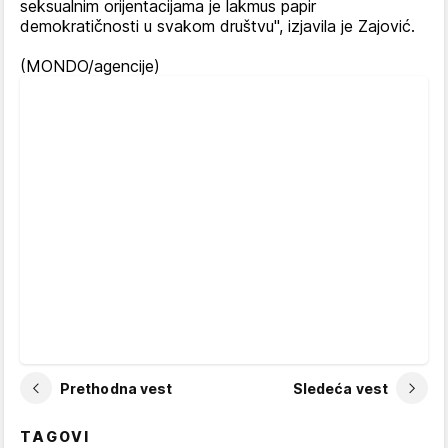
seksualnim orijentacijama je lakmus papir
demokratičnosti u svakom društvu", izjavila je Zajović.
(MONDO/agencije)
Prethodna vest
Sledeća vest
TAGOVI