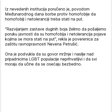
Iz nevedenih institucija poručeno je, povodom
Međunarodnog dana borbe protiv homofobije da
homofobiji i netoleranciji treba stati na put.
"Razvijanjem zastave duginih boja želimo da pošaljemo
poruku javnosti da su homofobija i netolerancija pojave
kojima se mora stati na put", rekla je poverenica za
zaštitu ravnopravnosti Nevena Petrušić.
Ona je podvukla da su govor mržnje i nasilje nad
pripadnicima LGBT populacije neprihvatljivi i da svi
moraju da učine da se osećaju bezbedno.