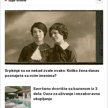
Srpkinje su se nekad zvale ovako: Koliko žena danas
poznajete sa ovim imenima?
Savršeno dvorište sa bazenom iz 3
dela: Oaza za uživanje i nezaboravna
okupljanja