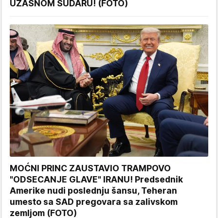
UŽASNOM SUDARU! (FOTO)
MOĆNI PRINC ZAUSTAVIO TRAMPOVO
"ODSECANJE GLAVE" IRANU! Predsednik
Amerike nudi poslednju šansu, Teheran
umesto sa SAD pregovara sa zalivskom
zemljom (FOTO)