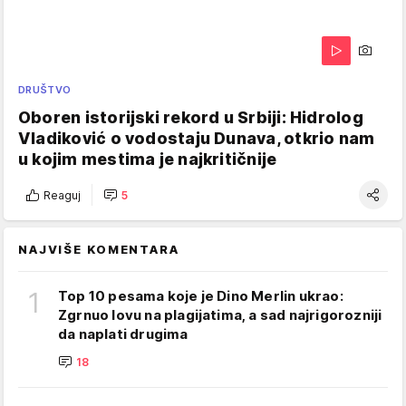
DRUŠTVO
Oboren istorijski rekord u Srbiji: Hidrolog
Vladiković o vodostaju Dunava, otkrio nam
u kojim mestima je najkritičnije
Reaguj
5
NAJVIŠE KOMENTARA
1
Top 10 pesama koje je Dino Merlin ukrao:
Zgrnuo lovu na plagijatima, a sad najrigorozniji
da naplati drugima
18