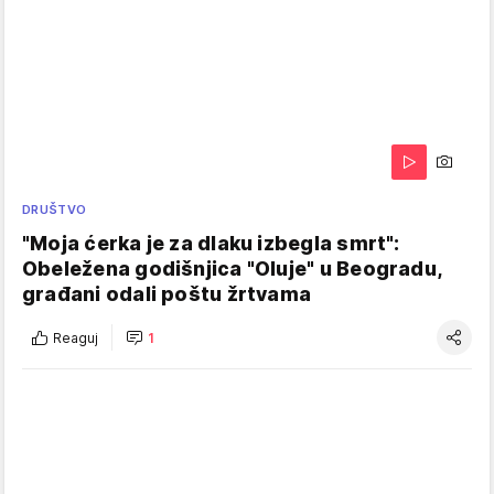
DRUŠTVO
"Moja ćerka je za dlaku izbegla smrt":
Obeležena godišnjica "Oluje" u Beogradu,
građani odali poštu žrtvama
Reaguj
1