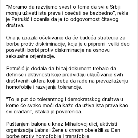
"Moramo da razvijemo svest o tome da svi u Srbiji
moraju uživati ista prava i osećati se bezbedno", rekla
je Petrušić i ocenila da je to odgovornost čitavog
društva.
Ona je izrazila očekivanje da će buduća strategija za
borbu protiv diskriminacije, koja je u pripremi, veliki deo
posvetiti borbi protiv diskriminacije na osnovu
seksualne orijentacije.
Petrušić je dodala da bi taj dokument trebalo da
definise i aktivnosti koje predviđaju uključivanje svih
društvenih aktera koji treba da rade na prevazilaženju
homofobije i razvijanju tolerancije.
"To je put do tolerantnog i demokratskog društva u
kome će svako moći da kaže da uživa ista prava kao
svi građani", istakla je poverenica.
Puštanjem balona u knez Mihailovoj ulici, aktivisti
organizacija Labris i Žene u crnom obeležili su Dan
borbe protiv homofobije i transfobije.