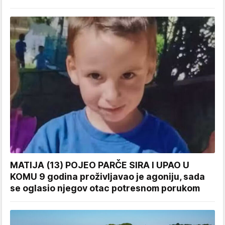
MATIJA (13) POJEO PARČE SIRA I UPAO U
KOMU 9 godina proživljavao je agoniju, sada
se oglasio njegov otac potresnom porukom