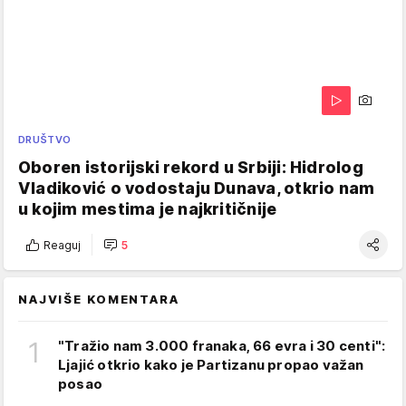
DRUŠTVO
Oboren istorijski rekord u Srbiji: Hidrolog
Vladiković o vodostaju Dunava, otkrio nam
u kojim mestima je najkritičnije
Reaguj
5
NAJVIŠE KOMENTARA
1
"Tražio nam 3.000 franaka, 66 evra i 30 centi":
Ljajić otkrio kako je Partizanu propao važan
posao