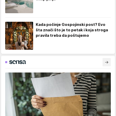
Kada počinje Gospojinski post? Evo
šta znači što je to petak i koja stroga
pravila treba da poštujemo