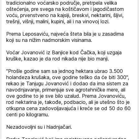
tradicionalno voćarsko područje, pretrpela velika
oštećenja, pre svega na koštičavom i jagodičastom
voću, prvenstveno na kajsiji, breskvi, nektarini, šljivi,
trešnji, višnji, malini, kupini, ali i na vinovoj lozi.
Prema Leposaviću, najveća šteta bila je u zasadima
koji su na nižim nadmorskim visinama.
Voćar Jovanović iz Banjice kod Čačka, koji uzgaja
kruške, kazao je da rod nikada nije bio manji.
"Prošle godine sam sa jednog hektara ubrao 3.500
holandeza krušaka, ove godine teško da će biti 300",
rekao je Tanjugu Jovanović i dodao da ima sistem za
navodnjavanje, primenjuje sve agrotehničke mere, ali
ove godine to je sve bilo uzalud. Prema Jovanoviću,
rod nektarina je, takođe, podbacio, ali je utešno što je
otkupna cena zadovoljavajuća i kreće se od 50 do 60
centi po kilogramu.
Nezadovoljni su i hladnjačari.