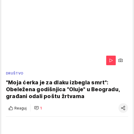
DRUŠTVO
"Moja ćerka je za dlaku izbegla smrt":
Obeležena godišnjica "Oluje" u Beogradu,
građani odali poštu žrtvama
Reaguj
1