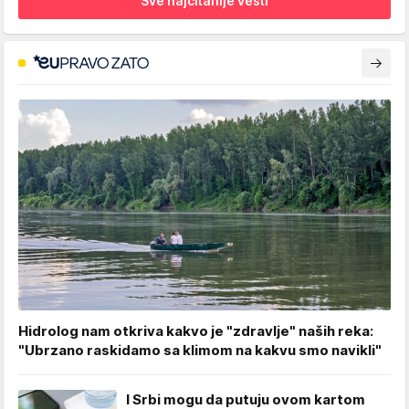
Sve najčitanije vesti
Hidrolog nam otkriva kakvo je "zdravlje" naših reka:
"Ubrzano raskidamo sa klimom na kakvu smo navikli"
I Srbi mogu da putuju ovom kartom