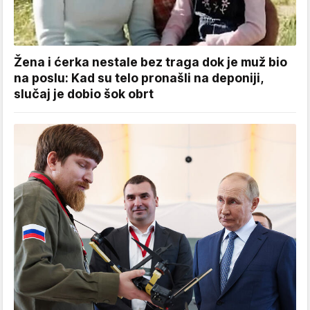
Žena i ćerka nestale bez traga dok je muž bio
na poslu: Kad su telo pronašli na deponiji,
slučaj je dobio šok obrt