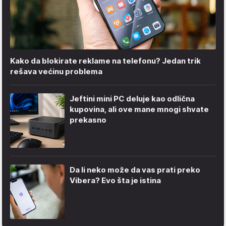
Kako da blokirate reklame na telefonu​? Jedan trik
rešava većinu problema
Jeftini mini PC deluje kao odlična
kupovina, ali ove mane mnogi shvate
prekasno
Da li neko može da vas prati preko
Vibera? Evo šta je istina