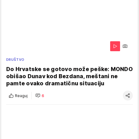
DRUŠTVO
Do Hrvatske se gotovo može peške: MONDO
obišao Dunav kod Bezdana, meštani ne
pamte ovako dramatičnu situaciju
Reaguj
6