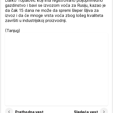
Darko Topalović koji ima registrovano poljoprivredno
gazdinstvo i bavi se izvozom voća za Rusiju, kazao je
da čak 15 dana ne može da spremi šleper šljiva za
izvoz i da će mnoge vrsta voća zbog lošeg kvaliteta
završiti u industrijskoj proizvodnji.
(Tanjug)
Prethodna vest
Sledeća vest