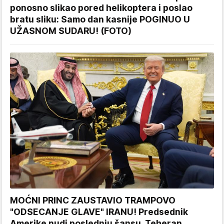
ponosno slikao pored helikoptera i poslao
bratu sliku: Samo dan kasnije POGINUO U
UŽASNOM SUDARU! (FOTO)
MOĆNI PRINC ZAUSTAVIO TRAMPOVO
"ODSECANJE GLAVE" IRANU! Predsednik
Amerike nudi poslednju šansu, Teheran