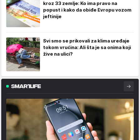
kroz 33 zemlje: Ko ima pravo na
popust i kako da obiđe Evropu vozom
jeftinije
Svi smo se prikovali za klima uređaje
tokom vrućina: Ali šta je sa onima koji
žive na ulici?