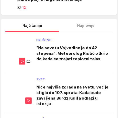
12
Najčitanije
Najnovije
DRUŠTVO
"Na severu Vojvodine je do 42
stepena": Meteorolog Ristić otkrio
do kada će trajati toplotni talas
SVET
Niče najviša zgrada na svetu, već je
stigla do 107. sprata: Kada bude
završena Burdž Kalifa odlazi u
istoriju