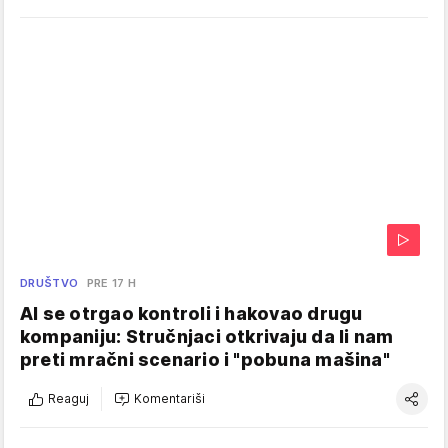
DRUŠTVO
PRE 17 H
AI se otrgao kontroli i hakovao drugu
kompaniju: Stručnjaci otkrivaju da li nam
preti mračni scenario i "pobuna mašina"
Reaguj
Komentariši