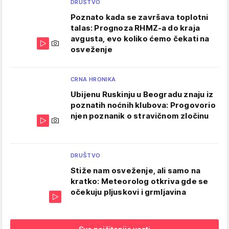
DRUŠTVO
Poznato kada se završava toplotni
talas: Prognoza RHMZ-a do kraja
avgusta, evo koliko ćemo čekati na
osveženje
CRNA HRONIKA
Ubijenu Ruskinju u Beogradu znaju iz
poznatih noćnih klubova: Progovorio
njen poznanik o stravičnom zločinu
DRUŠTVO
Stiže nam osveženje, ali samo na
kratko: Meteorolog otkriva gde se
očekuju pljuskovi i grmljavina