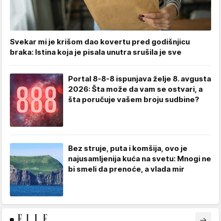
Svekar mi je krišom dao kovertu pred godišnjicu
braka: Istina koja je pisala unutra srušila je sve
Portal 8-8-8 ispunjava želje 8. avgusta
2026: Šta može da vam se ostvari, a
šta poručuje vašem broju sudbine?
Bez struje, puta i komšija, ovo je
najusamljenija kuća na svetu: Mnogi ne
bi smeli da prenoće, a vlada mir