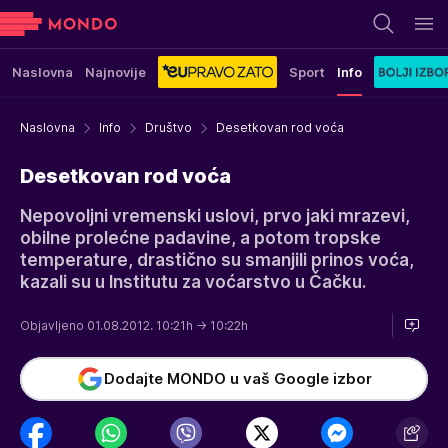
Naslovna
Najnovije
Sport
Info
Naslovna
Info
Društvo
Desetkovan rod voća
Desetkovan rod voća
Nepovoljni vremenski uslovi, prvo jaki mrazevi,
obilne prolećne padavine, a potom tropske
temperature, drastično su smanjili prinos voća,
kazali su u Institutu za voćarstvo u Čačku.
Objavljeno 01.08.2012. 10:21h
→ 10:22h
Dodajte MONDO u vaš Google izbor