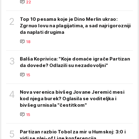
22
2
Top 10 pesama koje je Dino Merlin ukrao:
Zgrnuo lovu na plagijatima, a sad najrigorozniji
da naplati drugima
18
3
Balša Koprivica: "Koje domaće igrače Partizan
da dovede? Odlazili su nezadovoljni"
15
4
Nova verenica bivšeg Jovane Jeremić mesi
kod njega burek? Oglasila se voditeljka i
bivšeg urnisala "čestitkom"
15
5
Partizan razbio Tobol za mir u Humskoj: 3:0 i
vidi se plej-of Lige konferencija