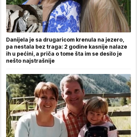
Danijela je sa drugaricom krenula na jezero,
pa nestala bez traga: 2 godine kasnije nalaze
ih u pećini, a priča o tome šta im se desilo je
nešto najstrašnije