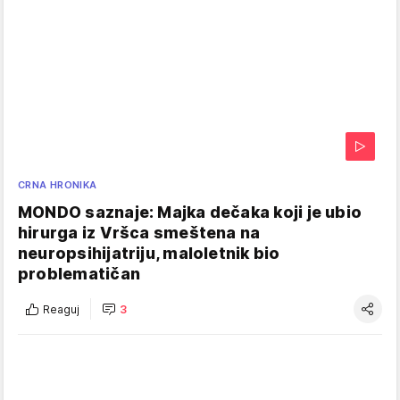
CRNA HRONIKA
MONDO saznaje: Majka dečaka koji je ubio
hirurga iz Vršca smeštena na
neuropsihijatriju, maloletnik bio
problematičan
Reaguj
3