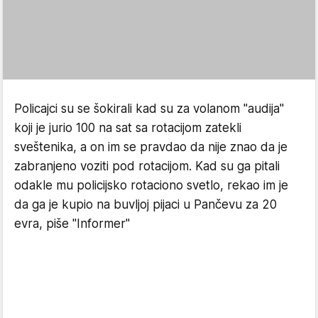
Policajci su se šokirali kad su za volanom "audija"
koji je jurio 100 na sat sa rotacijom zatekli
sveštenika, a on im se pravdao da nije znao da je
zabranjeno voziti pod rotacijom. Kad su ga pitali
odakle mu policijsko rotaciono svetlo, rekao im je
da ga je kupio na buvljoj pijaci u Pančevu za 20
evra, piše "Informer"