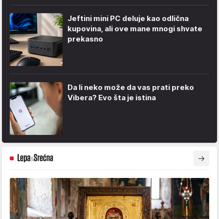
Jeftini mini PC deluje kao odlična
kupovina, ali ove mane mnogi shvate
prekasno
Da li neko može da vas prati preko
Vibera? Evo šta je istina