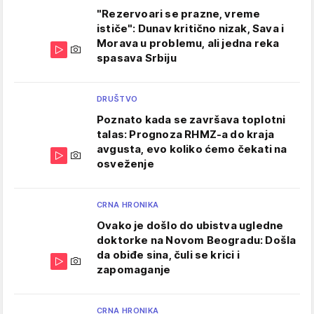
"Rezervoari se prazne, vreme
ističe": Dunav kritično nizak, Sava i
Morava u problemu, ali jedna reka
spasava Srbiju
DRUŠTVO
Poznato kada se završava toplotni
talas: Prognoza RHMZ-a do kraja
avgusta, evo koliko ćemo čekati na
osveženje
CRNA HRONIKA
Ovako je došlo do ubistva ugledne
doktorke na Novom Beogradu: Došla
da obiđe sina, čuli se krici i
zapomaganje
CRNA HRONIKA