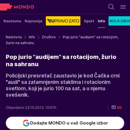
Naslovna
Najnovije
Sport
Info
Naslovna
Info
Društvo
Pop jurio "audijem" sa rotacijom,
žurio na sahranu
Pop jurio "audijem" sa rotacijom, žurio
na sahranu
Policijski presretač zaustavio je kod Čačka crni
"audi" sa zatamnjenim staklima i rotacionim
svetlom, koji je jurio 100 na sat, a u njemu
svešenik.
Objavljeno 23.10.2013. 10:57h
82
Dodajte MONDO u vaš Google izbor