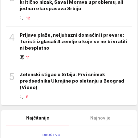
kritično nizak, Sava i Morava u problemu, ali
jedna reka spasava Srbiju
12
4
Prljave plaže, neljubazni domaćini i prevare:
Turisti izglasali 4 zemlje u koje se ne bi vratili
ni besplatno
11
5
Zelenski stigao u Srbiju: Prvi snimak
predsednika Ukrajine po sletanju u Beograd
(Video)
8
Najčitanije
Najnovije
DRUŠTVO