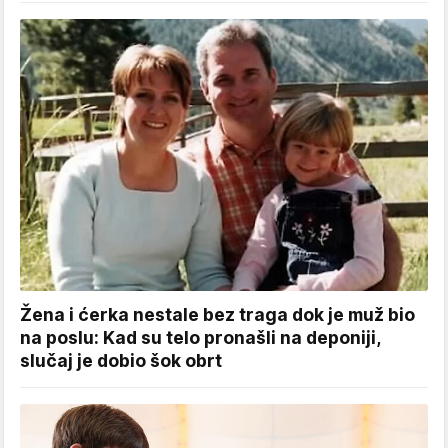
Žena i ćerka nestale bez traga dok je muž bio
na poslu: Kad su telo pronašli na deponiji,
slučaj je dobio šok obrt