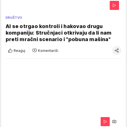
DRUŠTVO
AI se otrgao kontroli i hakovao drugu
kompaniju: Stručnjaci otkrivaju da li nam
preti mračni scenario i "pobuna mašina"
Reaguj
Komentariši