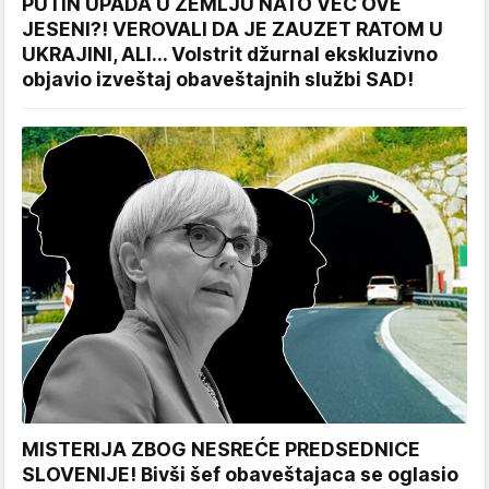
PUTIN UPADA U ZEMLJU NATO VEĆ OVE
JESENI?! VEROVALI DA JE ZAUZET RATOM U
UKRAJINI, ALI... Volstrit džurnal ekskluzivno
objavio izveštaj obaveštajnih službi SAD!
MISTERIJA ZBOG NESREĆE PREDSEDNICE
SLOVENIJE! Bivši šef obaveštajaca se oglasio