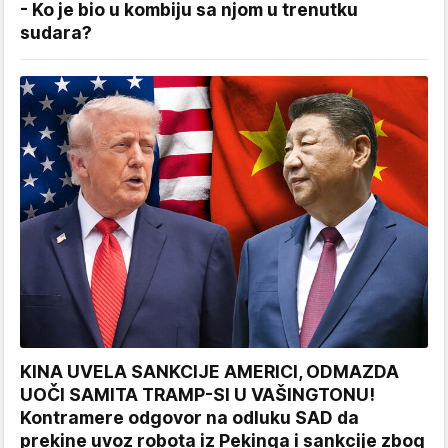
- Ko je bio u kombiju sa njom u trenutku
sudara?
KINA UVELA SANKCIJE AMERICI, ODMAZDA
UOČI SAMITA TRAMP-SI U VAŠINGTONU!
Kontramere odgovor na odluku SAD da
prekine uvoz robota iz Pekinga i sankcije zbog