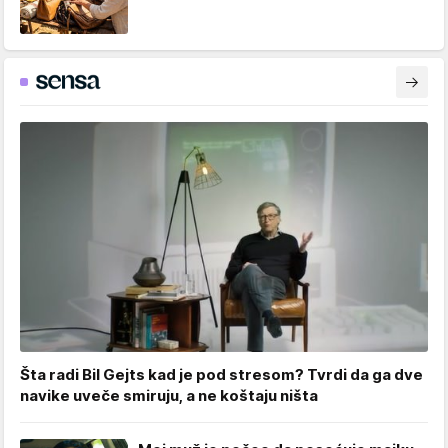
Šta radi Bil Gejts kad je pod stresom? Tvrdi da ga dve
navike uveče smiruju, a ne koštaju ništa