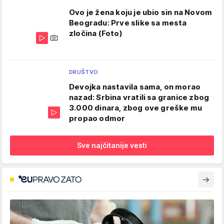
Ovo je žena koju je ubio sin na Novom
Beogradu: Prve slike sa mesta
zločina (Foto)
DRUŠTVO
Devojka nastavila sama, on morao
nazad: Srbina vratili sa granice zbog
3.000 dinara, zbog ove greške mu
propao odmor
Sve najčitanije vesti