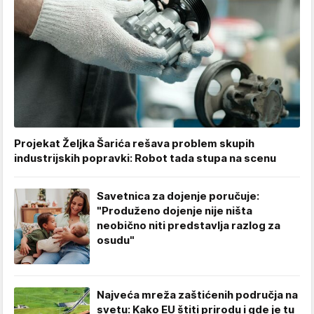
Projekat Željka Šarića rešava problem skupih
industrijskih popravki: Robot tada stupa na scenu
Savetnica za dojenje poručuje:
"Produženo dojenje nije ništa
neobično niti predstavlja razlog za
osudu"
Najveća mreža zaštićenih područja na
svetu: Kako EU štiti prirodu i gde je tu