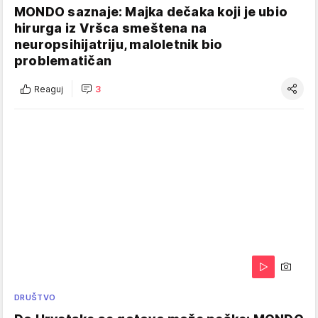
MONDO saznaje: Majka dečaka koji je ubio
hirurga iz Vršca smeštena na
neuropsihijatriju, maloletnik bio
problematičan
Reaguj
3
DRUŠTVO