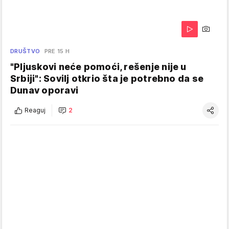
DRUŠTVO
PRE 15 H
"Pljuskovi neće pomoći, rešenje nije u
Srbiji": Sovilj otkrio šta je potrebno da se
Dunav oporavi
Reaguj
2