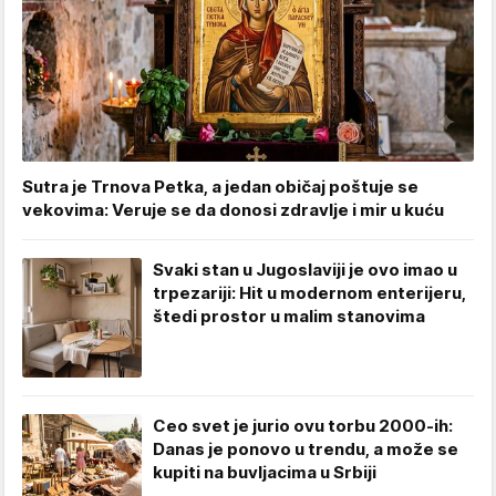
Sutra je Trnova Petka, a jedan običaj poštuje se
vekovima: Veruje se da donosi zdravlje i mir u kuću
Svaki stan u Jugoslaviji je ovo imao u
trpezariji: Hit u modernom enterijeru,
štedi prostor u malim stanovima
Ceo svet je jurio ovu torbu 2000-ih:
Danas je ponovo u trendu, a može se
kupiti na buvljacima u Srbiji