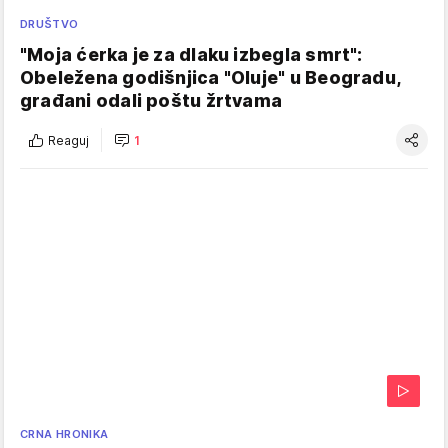
DRUŠTVO
"Moja ćerka je za dlaku izbegla smrt":
Obeležena godišnjica "Oluje" u Beogradu,
građani odali poštu žrtvama
Reaguj
1
CRNA HRONIKA