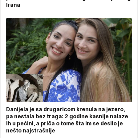
Irana
Danijela je sa drugaricom krenula na jezero,
pa nestala bez traga: 2 godine kasnije nalaze
ih u pećini, a priča o tome šta im se desilo je
nešto najstrašnije