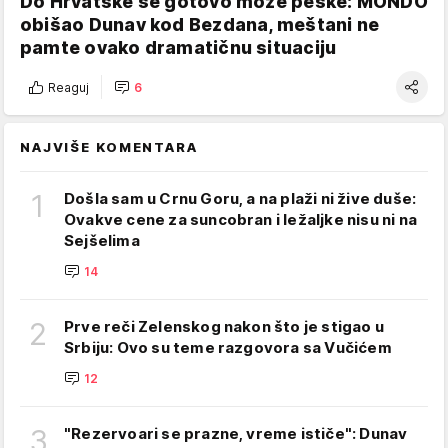
Do Hrvatske se gotovo može peške: MONDO
obišao Dunav kod Bezdana, meštani ne
pamte ovako dramatičnu situaciju
Reaguj
6
NAJVIŠE KOMENTARA
1
Došla sam u Crnu Goru, a na plaži ni žive duše:
Ovakve cene za suncobran i ležaljke nisu ni na
Sejšelima
14
2
Prve reči Zelenskog nakon što je stigao u
Srbiju: Ovo su teme razgovora sa Vučićem
12
3
"Rezervoari se prazne, vreme ističe": Dunav