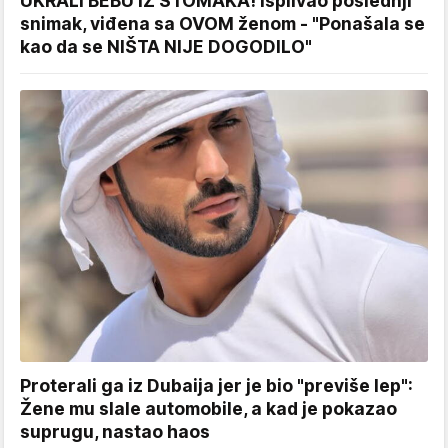
UKRALI BEBU IZ STOMAKA! Isplivao poslednji
snimak, viđena sa OVOM ženom - "Ponašala se
kao da se NIŠTA NIJE DOGODILO"
Proterali ga iz Dubaija jer je bio "previše lep":
Žene mu slale automobile, a kad je pokazao
suprugu, nastao haos