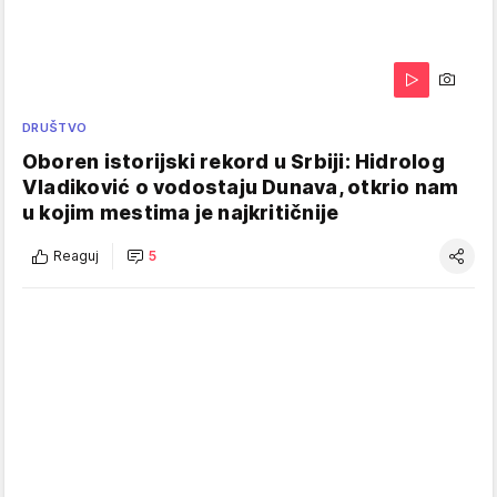
DRUŠTVO
Oboren istorijski rekord u Srbiji: Hidrolog
Vladiković o vodostaju Dunava, otkrio nam
u kojim mestima je najkritičnije
Reaguj
5