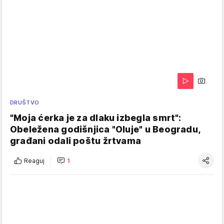
DRUŠTVO
"Moja ćerka je za dlaku izbegla smrt":
Obeležena godišnjica "Oluje" u Beogradu,
građani odali poštu žrtvama
Reaguj
1