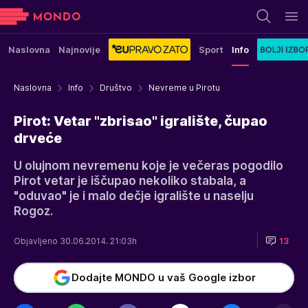
Naslovna
Najnovije
Sport
Info
Naslovna
Info
Društvo
Nevreme u Pirotu
Pirot: Vetar "zbrisao" igralište, čupao
drveće
U olujnom nevremenu koje je večeras pogodilo
Pirot vetar je iščupao nekoliko stabala, a
"oduvao" je i malo dečje igralište u naselju
Rogoz.
Objavljeno 30.06.2014. 21:03h
13
Dodajte MONDO u vaš Google izbor