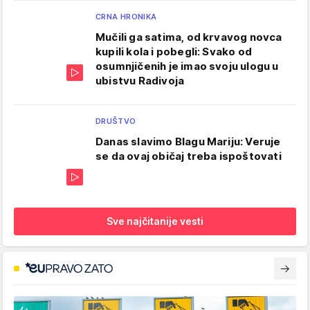
CRNA HRONIKA
Mučili ga satima, od krvavog novca
kupili kola i pobegli: Svako od
osumnjičenih je imao svoju ulogu u
ubistvu Radivoja
DRUŠTVO
Danas slavimo Blagu Mariju: Veruje
se da ovaj običaj treba ispoštovati
Sve najčitanije vesti