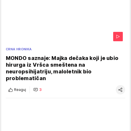
CRNA HRONIKA
MONDO saznaje: Majka dečaka koji je ubio
hirurga iz Vršca smeštena na
neuropsihijatriju, maloletnik bio
problematičan
Reaguj
3