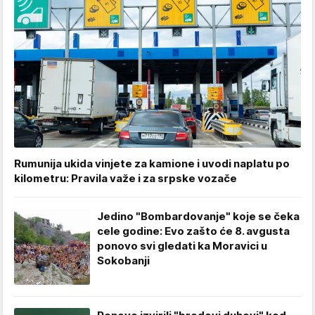
Rumunija ukida vinjete za kamione i uvodi naplatu po
kilometru: Pravila važe i za srpske vozače
Jedino "Bombardovanje" koje se čeka
cele godine: Evo zašto će 8. avgusta
ponovo svi gledati ka Moravici u
Sokobanji