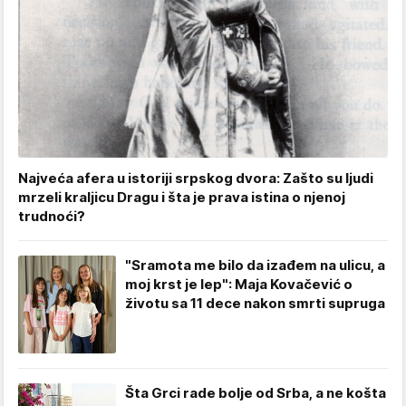
Najveća afera u istoriji srpskog dvora: Zašto su ljudi
mrzeli kraljicu Dragu i šta je prava istina o njenoj
trudnoći?
"Sramota me bilo da izađem na ulicu, a
moj krst je lep": Maja Kovačević o
životu sa 11 dece nakon smrti supruga
Šta Grci rade bolje od Srba, a ne košta