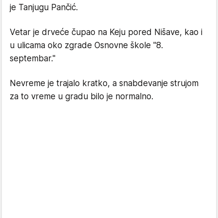
je Tanjugu Pančić.
Vetar je drveće čupao na Keju pored Nišave, kao i
u ulicama oko zgrade Osnovne škole "8.
septembar."
Nevreme je trajalo kratko, a snabdevanje strujom
za to vreme u gradu bilo je normalno.