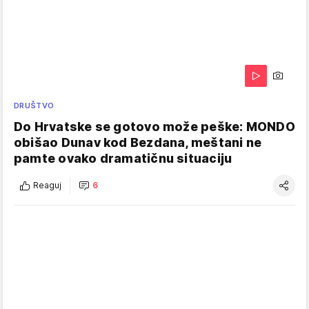
DRUŠTVO
Do Hrvatske se gotovo može peške: MONDO
obišao Dunav kod Bezdana, meštani ne
pamte ovako dramatičnu situaciju
Reaguj
6