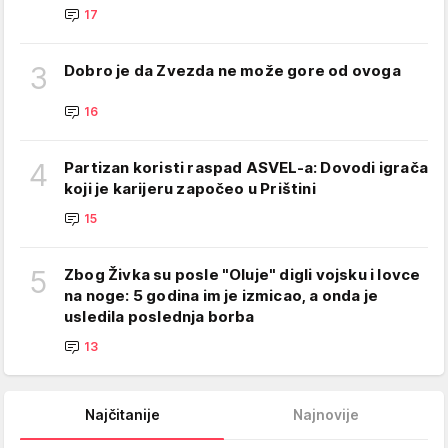
17
3
Dobro je da Zvezda ne može gore od ovoga
16
4
Partizan koristi raspad ASVEL-a: Dovodi igrača
koji je karijeru započeo u Prištini
15
5
Zbog Živka su posle "Oluje" digli vojsku i lovce
na noge: 5 godina im je izmicao, a onda je
usledila poslednja borba
13
Najčitanije
Najnovije