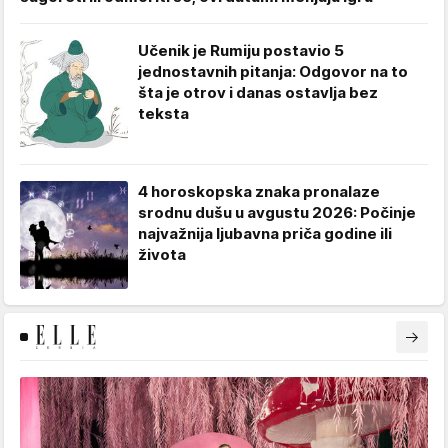
Učenik je Rumiju postavio 5
jednostavnih pitanja: Odgovor na to
šta je otrov i danas ostavlja bez
teksta
4 horoskopska znaka pronalaze
srodnu dušu u avgustu 2026: Počinje
najvažnija ljubavna priča godine ili
života