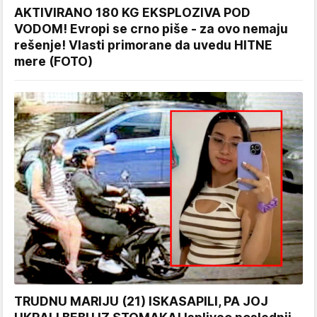
AKTIVIRANO 180 KG EKSPLOZIVA POD
VODOM! Evropi se crno piše - za ovo nemaju
rešenje! Vlasti primorane da uvedu HITNE
mere (FOTO)
TRUDNU MARIJU (21) ISKASAPILI, PA JOJ