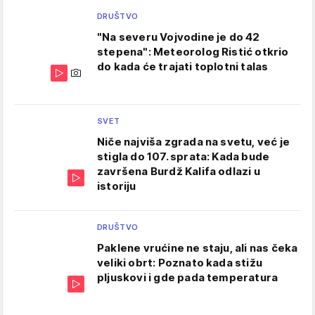
DRUŠTVO
"Na severu Vojvodine je do 42
stepena": Meteorolog Ristić otkrio
do kada će trajati toplotni talas
SVET
Niče najviša zgrada na svetu, već je
stigla do 107. sprata: Kada bude
završena Burdž Kalifa odlazi u
istoriju
DRUŠTVO
Paklene vrućine ne staju, ali nas čeka
veliki obrt: Poznato kada stižu
pljuskovi i gde pada temperatura