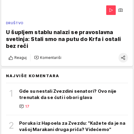
DRUŠTVO
U šupljem stablu nalazi se pravoslavna
svetinja: Stali smo na putu do Krfa i ostali
bez reči
Reaguj
Komentariši
NAJVIŠE KOMENTARA
1
Gde su nestali Zvezdini senatori? Ovo nije
trenutak da se ćuti i obori glava
17
2
Poruka iz Hapoela za Zvezdu: "Kažete da je na
vašoj Marakani druga priča? Videćemo"