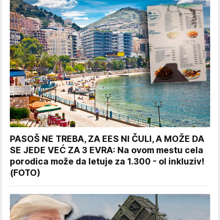
PASOŠ NE TREBA, ZA EES NI ČULI, A MOŽE DA
SE JEDE VEĆ ZA 3 EVRA: Na ovom mestu cela
porodica može da letuje za 1.300 - ol inkluziv!
(FOTO)