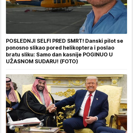
POSLEDNJI SELFI PRED SMRT! Danski pilot se
ponosno slikao pored helikoptera i poslao
bratu sliku: Samo dan kasnije POGINUO U
UŽASNOM SUDARU! (FOTO)