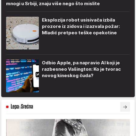
mnogi u Srbiji, znaju više nego što mislite
Eksplozija robot usisivača izbila
prozore iz zidova i izazvala požar:
Mladić pretpeo teške opekotine
Odbio Apple, pa napravio AI koji je
razbesneo Vašington: Ko je tvorac
novog kineskog čuda?