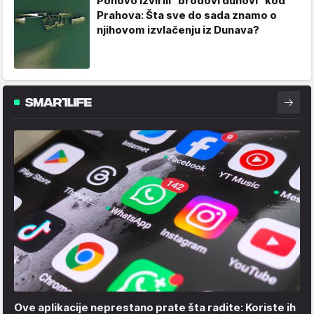
Ponovo izvirili "brodovi duhovi" kod
Prahova: Šta sve do sada znamo o
njihovom izvlačenju iz Dunava?
Ove aplikacije neprestano prate šta radite: Koriste ih