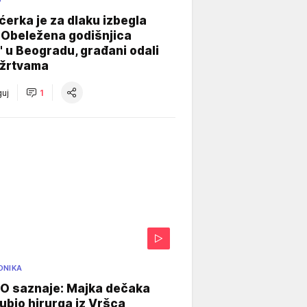
O
ćerka je za dlaku izbegla
 Obeležena godišnjica
" u Beogradu, građani odali
 žrtvama
uj
1
ONIKA
 saznaje: Majka dečaka
e ubio hirurga iz Vršca