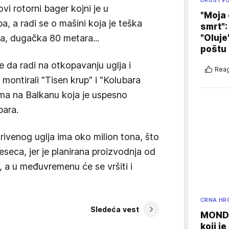
DRUŠTV
vi rotorni bager kojni je u
"Moja 
 a radi se o mašini koja je teška
smrt":
a, dugačka 80 metara...
"Oluje
poštu
 da radi na otkopavanju uglja i
Reag
i montirali "Tisen krup" i "Kolubara
irma na Balkanu koja je uspesno
bara.
rivenog uglja ima oko milion tona, što
eseca, jer je planirana proizvodnja od
a u međuvremenu će se vršiti i
CRNA HR
Sledeća vest
MONDO
koji j