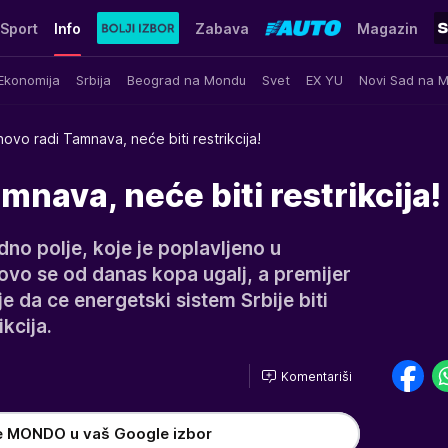
Sport
Info
Zabava
Magazin
Ekonomija
Srbija
Beograd na Mondu
Svet
EX YU
Novi Sad na 
ovo radi Tamnava, neće biti restrikcija!
mnava, neće biti restrikcija!
o polje, koje je poplavljeno u
vo se od danas kopa ugalj, a premijer
 da ce energetski sistem Srbije biti
ikcija.
Komentariši
e MONDO u vaš Google izbor