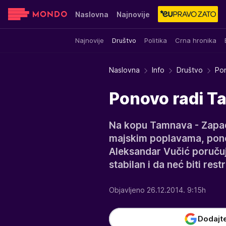
Naslovna
Najnovije
Najnovije
Društvo
Politika
Crna hronika
Sensa
Stvar ukusa
Yumama
Naslovna
Info
Društvo
Pon
Ponovo radi Ta
Na kopu Tamnava - Zapadn
majskim poplavama, pono
Aleksandar Vučić poručuje
stabilan i da neć biti restr
Objavljeno 26.12.2014. 9:15h
Dodajt