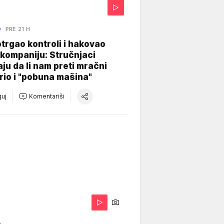
O
PRE 21 H
otrgao kontroli i hakovao
kompaniju: Stručnjaci
aju da li nam preti mračni
io i "pobuna mašina"
uj
Komentariši