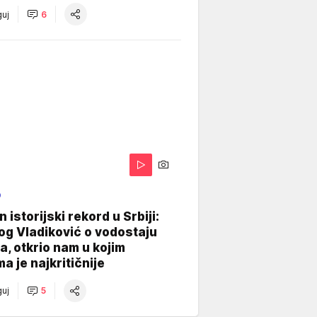
uj
6
O
 istorijski rekord u Srbiji:
og Vladiković o vodostaju
, otkrio nam u kojim
a je najkritičnije
uj
5