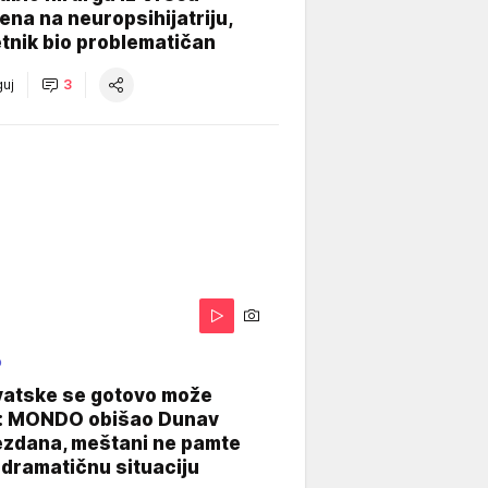
na na neuropsihijatriju,
tnik bio problematičan
uj
3
O
vatske se gotovo može
: MONDO obišao Dunav
ezdana, meštani ne pamte
dramatičnu situaciju