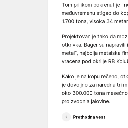
Tom prilikom pokrenut je i no
međuvremenu stigao do kopa,
1.700 tona, visoka 34 metar
Projektovan je tako da moze
otkrivka. Bager su napravili 
metal", najbolja metalska f
vracena pod okrilje RB Kolu
Kako je na kopu rečeno, otk
je dovoljno za naredna tri m
oko 300.000 tona mesečno, 
proizvodnja jalovine.
Prethodna vest