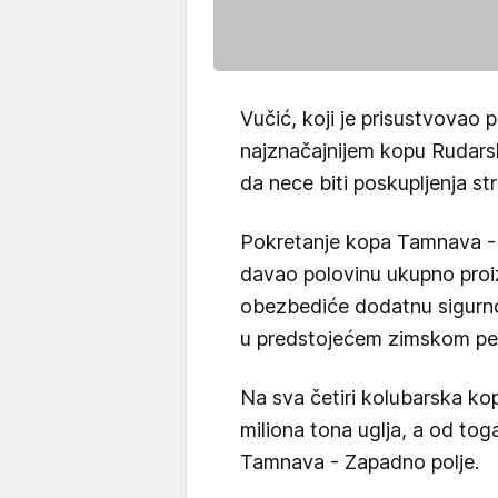
Vučić, koji je prisustvovao 
najznačajnijem kopu Rudars
da nece biti poskupljenja str
Pokretanje kopa Tamnava - 
davao polovinu ukupno proiz
obezbediće dodatnu sigurno
u predstojećem zimskom pe
Na sva četiri kolubarska ko
miliona tona uglja, a od tog
Tamnava - Zapadno polje.