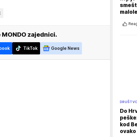
smešte
malole
E
Reag
e MONDO zajednici.
book
TikTok
Google News
DRUŠTV
Do Hr
peške
kod B
ovako 