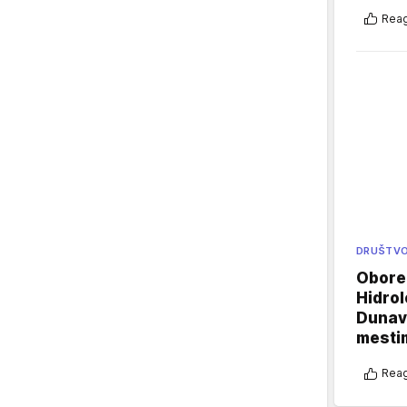
Reag
DRUŠTV
Oboren
Hidrol
Dunava
mestim
Reag