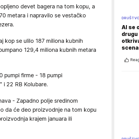
opljeno devet bagera na tom kopu, a
 70 metara i napravilo se vestačko
DRUŠTV
ezera.
AI se 
drugu 
j kop se ulilo 187 miliona kubnih
otkriv
scenar
ispumpano 129,4 miliona kubnih metara
Reag
0 pumpi firme - 18 pumpi
 i 22 RB Kolubare.
nava - Zapadno polje sredinom
čio da će deo proizvodnje na tom kopu
oizvodnja krajem januara ili