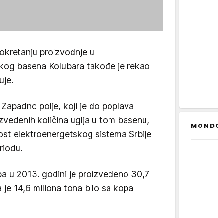
pokretanju proizvodnje u
kog basena Kolubara takođe je rekao
uje.
Zapadno polje, koji je do poplava
vedenih količina uglja u tom basenu,
MOND
st elektroenergetskog sistema Srbije
riodu.
pa u 2013. godini je proizvedeno 30,7
a je 14,6 miliona tona bilo sa kopa