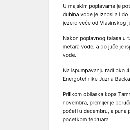
U majskim poplavama je pot
dubina vode je iznosila i do
jezero veće od Vlasinskog j
Nakon poplavnog talasa u ta
metara vode, a do juče je 
vode.
Na ispumpavanju radi oko 4
Energotehnike Juzna Backa"
Prilikom obilaska kopa Tam
novembra, premijer je poru
početi u decembru, a puna pr
pocetkom februara.