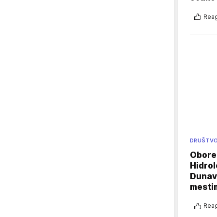
Reag
DRUŠTV
Oboren
Hidrol
Dunava
mestim
Reag