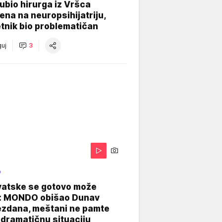
e ubio hirurga iz Vršca
na na neuropsihijatriju,
tnik bio problematičan
uj
3
O
vatske se gotovo može
: MONDO obišao Dunav
ezdana, meštani ne pamte
dramatičnu situaciju