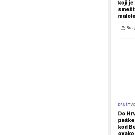
koji j
smešte
malole
Reag
DRUŠTV
Do Hr
peške
kod B
ovako 