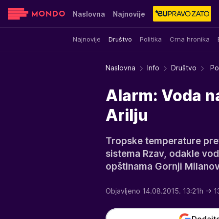
Naslovna
Najnovije
Najnovije
Društvo
Politika
Crna hronika
Sensa
Stvar ukusa
Yumama
Naslovna
Info
Društvo
Pos
Alarm: Voda na
Arilju
Tropske temperature pre
sistema Rzav, odakle vod
opštinama Gornji Milanova
Objavljeno 14.08.2015. 13:21h
→ 1
Dodajt