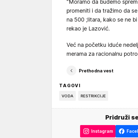
"Moramo da budemo spremni 
promeniti i da tražimo da se
na 500 ;litara, kako se ne b
rekao je Lazović.
Već na početku iduće nedelje
merama za racionalnu potro
Prethodna vest
TAGOVI
VODA
RESTRIKCIJE
Pridruži s
Instagram
Face