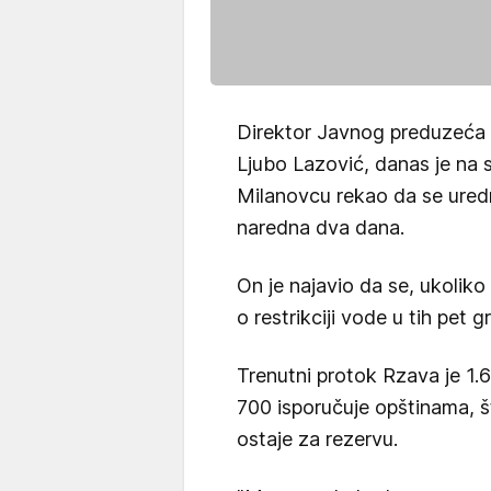
Direktor Javnog preduzeća 
Ljubo Lazović, danas je na 
Milanovcu rekao da se ured
naredna dva dana.
On je najavio da se, ukolik
o restrikciji vode u tih pet 
Trenutni protok Rzava je 1.
700 isporučuje opštinama, š
ostaje za rezervu.