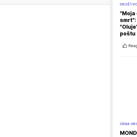
DRUŠTV
"Moja 
smrt":
"Oluje
poštu
Reag
CRNA HR
MONDO