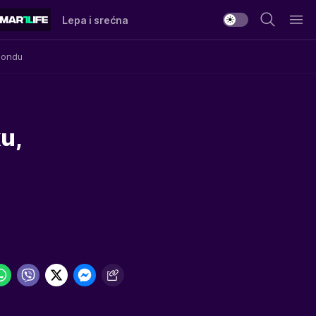
Lepa i srećna
Mondu
u,