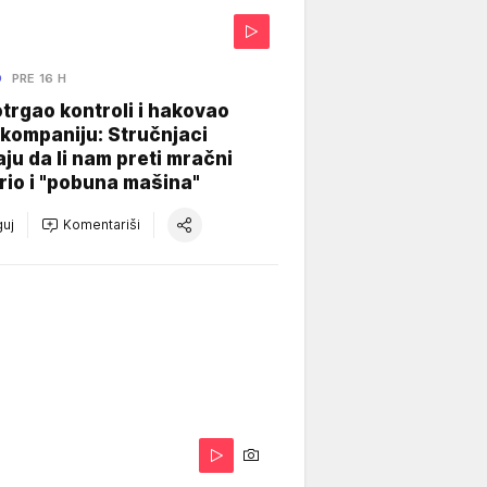
O
PRE 16 H
otrgao kontroli i hakovao
kompaniju: Stručnjaci
aju da li nam preti mračni
io i "pobuna mašina"
uj
Komentariši