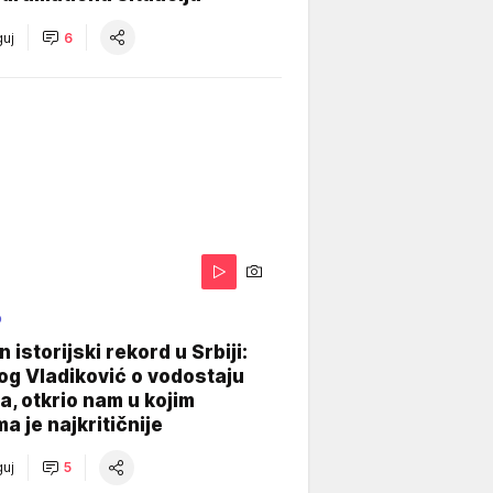
uj
6
O
 istorijski rekord u Srbiji:
og Vladiković o vodostaju
, otkrio nam u kojim
a je najkritičnije
uj
5