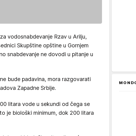
za vodosnabdevanje Rzav u Arilju,
sednici Skupštine opštine u Gornjem
no snabdevanje ne dovodi u pitanje u
o ne bude padavina, mora razgovarati
MOND
gradova Zapadne Srbije.
600 litara vode u sekundi od čega se
to je biološki minimum, dok 200 litara