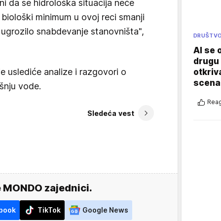
da se hidrološka situacija neće
 biološki minimum u ovoj reci smanji
i ugrozilo snabdevanje stanovništa",
DRUŠTV
AI se 
drugu 
 uslediće analize i razgovori o
otkriv
scenar
šnju vode.
Reag
Sledeća vest
e MONDO zajednici.
book
TikTok
Google News