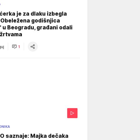
O
ćerka je za dlaku izbegla
 Obeležena godišnjica
" u Beogradu, građani odali
 žrtvama
uj
1
ONIKA
 saznaje: Majka dečaka