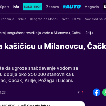
Sport
Info
Zabava
Magazin
Ekonomija
Srbija
Beograd na Mondu
Svet
EX YU
Novi Sad na 
toji mogućnost restrikcija vode u Milanovcu, Čačaku, Arilju...
 kašičicu u Milanovcu, Čačk
te da ugroze snabdevanje vodom sa
u dobija oko 250.000 stanovnika u
c, Čačak, Arilje, Požega i Lučani.
3:23h
4
e MONDO u vaš Google izbor