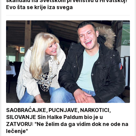
skandalu na Svetskom prvenstvu u Hrvatskoj!
Evo šta se krije iza svega
SAOBRAĆAJKE, PUCNJAVE, NARKOTICI,
SILOVANJE Sin Halke Paldum bio je u
ZATVORU: "Ne želim da ga vidim dok ne ode na
lečenje"