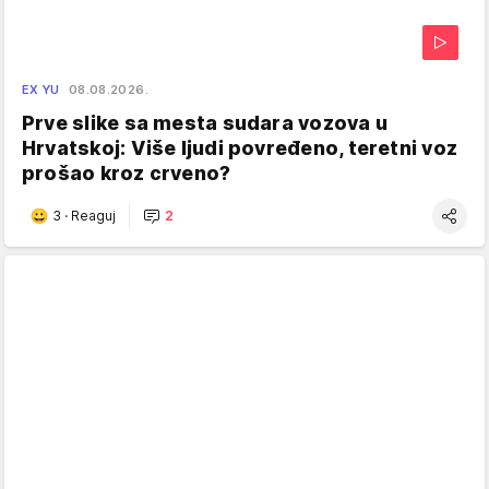
EX YU
08.08.2026.
Prve slike sa mesta sudara vozova u
Hrvatskoj: Više ljudi povređeno, teretni voz
prošao kroz crveno?
3
·
Reaguj
2