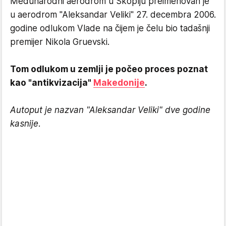
Međunarodni aerodrom u Skoplju preimenovan je
u aerodrom "Aleksandar Veliki" 27. decembra 2006.
godine odlukom Vlade na čijem je čelu bio tadašnji
premijer Nikola Gruevski.
Tom odlukom u zemlji je počeo proces poznat
kao "antikvizacija"
Makedonije
.
Autoput je nazvan "Aleksandar Veliki" dve godine
kasnije.