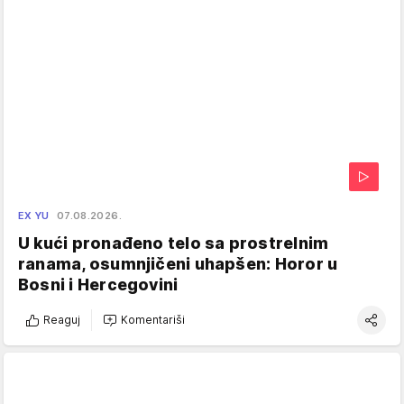
EX YU
07.08.2026.
U kući pronađeno telo sa prostrelnim
ranama, osumnjičeni uhapšen: Horor u
Bosni i Hercegovini
Reaguj
Komentariši