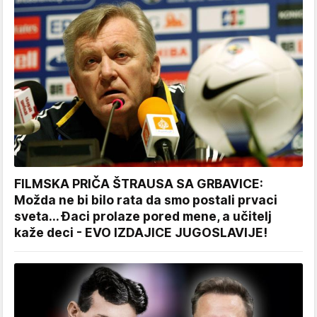
FILMSKA PRIČA ŠTRAUSA SA GRBAVICE:
Možda ne bi bilo rata da smo postali prvaci
sveta... Đaci prolaze pored mene, a učitelj
kaže deci - EVO IZDAJICE JUGOSLAVIJE!