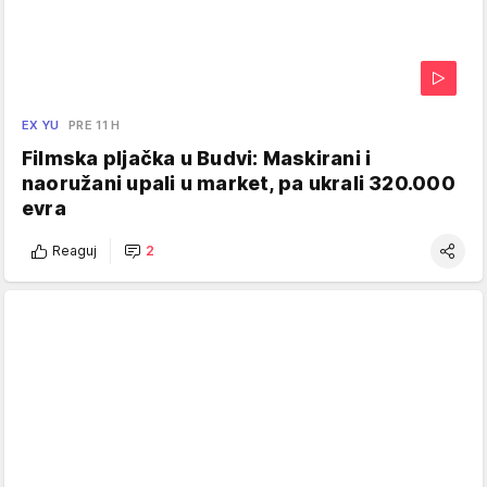
EX YU
PRE 11 H
Filmska pljačka u Budvi: Maskirani i
naoružani upali u market, pa ukrali 320.000
evra
Reaguj
2