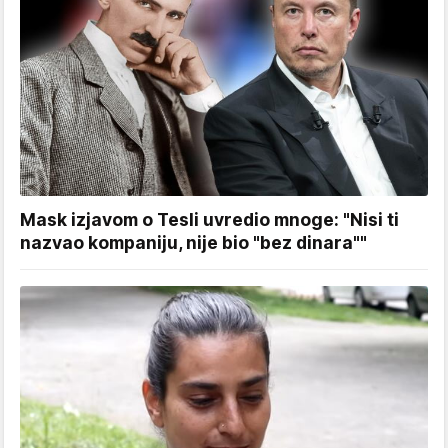
Mask izjavom o Tesli uvredio mnoge: "Nisi ti
nazvao kompaniju, nije bio "bez dinara""