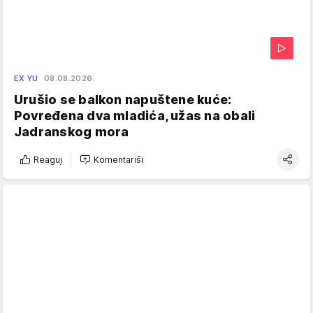
EX YU
08.08.2026.
Urušio se balkon napuštene kuće:
Povređena dva mladića, užas na obali
Jadranskog mora
Reaguj
Komentariši