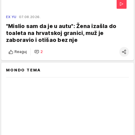
EX YU
07.08.2026.
"Mislio sam da je u autu": Žena izašla do
toaleta na hrvatskoj granici, muž je
zaboravio i otišao bez nje
Reaguj
2
MONDO TEMA