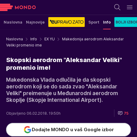
Naslovna
Najnovije
Sport
Info
Naslovna
Info
EX YU
Makedonija aerodrom Aleksandar
Veliki promenio ime
Skopski aerodrom "Aleksandar Veliki"
promenio ime!
Makedonska Vlada odlučila je da skopski
aerodrom koji se do sada zvao "Aleksandar
Veliki" preimenuje u Međunarodni aerodrom
Skoplje (Skopje International Airport).
Objavljeno 06.02.2018. 19:50h
75
Dodajte MONDO u vaš Google izbor