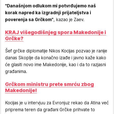
"Današnjom odlukom mi potvrđujemo naš
korak napred ka izgradnji prijateljstva i
poverenja sa Grčkom"
, kazao je Zaev.
KRAJ višegodišnjeg spora Makedonije i
Grčke?
Šef grčke diplomatije Nikos Kocijas pozvao je ranije
danas Skoplje da konačno izađe i javno kaže kako
će glasiti novo ime Makedonije, kao i da to razjasni
građanima.
Grčkom ministru prete smrću zbog
Makedonije!
Kocijas je u intervjuu za Evronjuz rekao da Atina već
priprema teren da građani Grčke prihvate to