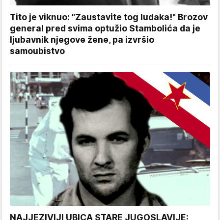
Tito je viknuo: "Zaustavite tog ludaka!" Brozov
general pred svima optužio Stambolića da je
ljubavnik njegove žene, pa izvršio
samoubistvo
NAJJEZIVIJI UBICA STARE JUGOSLAVIJE: