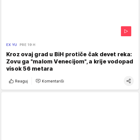
EX YU
PRE 19 H
Kroz ovaj grad u BiH protiče čak devet reka:
Zovu ga "malom Venecijom", a krije vodopad
visok 56 metara
Reaguj
Komentariši