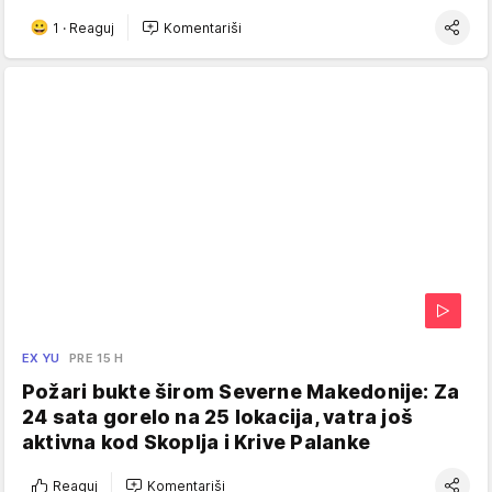
1
·
Reaguj
Komentariši
EX YU
PRE 15 H
Požari bukte širom Severne Makedonije: Za
24 sata gorelo na 25 lokacija, vatra još
aktivna kod Skoplja i Krive Palanke
Reaguj
Komentariši