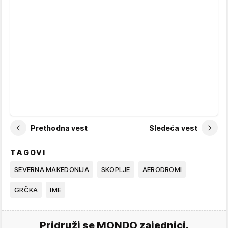
Prethodna vest
Sledeća vest
TAGOVI
SEVERNA MAKEDONIJA
SKOPLJE
AERODROMI
GRČKA
IME
Pridruži se MONDO zajednici.