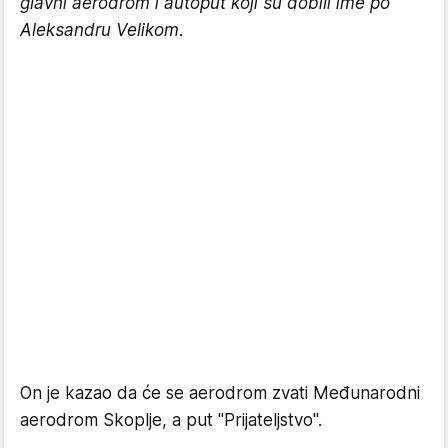
glavni aerodrom i autoput koji su dobili ime po
Aleksandru Velikom.
On je kazao da će se aerodrom zvati Međunarodni
aerodrom Skoplje, a put "Prijateljstvo".