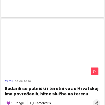
EX YU
08.08.2026.
Sudarili se putnički i teretni voz u Hrvatskoj:
Ima povređenih, hitne službe na terenu
1
·
Reaguj
Komentariši