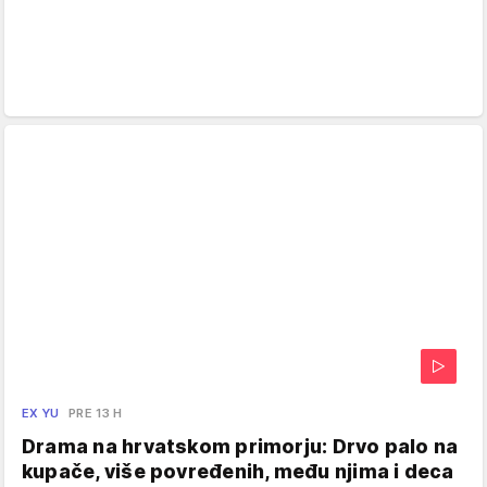
EX YU
PRE 13 H
Drama na hrvatskom primorju: Drvo palo na
kupače, više povređenih, među njima i deca