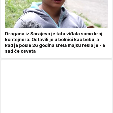
Dragana iz Sarajeva je tatu viđala samo kraj
kontejnera: Ostavili je u bolnici kao bebu, a
kad je posle 26 godina srela majku rekla je - e
sad će osveta