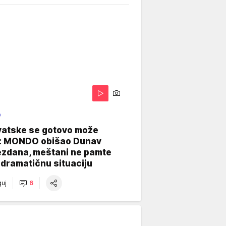
O
vatske se gotovo može
: MONDO obišao Dunav
ezdana, meštani ne pamte
dramatičnu situaciju
uj
6