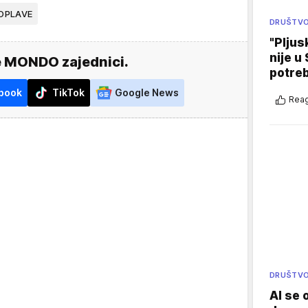
OPLAVE
DRUŠTV
"Pljus
nije u 
e MONDO zajednici.
potre
book
TikTok
Google News
Reag
DRUŠTV
AI se 