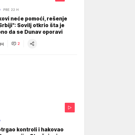
O
PRE 22 H
kovi neće pomoći, rešenje
Srbiji": Sovilj otkrio šta je
bno da se Dunav oporavi
uj
2
O
otrgao kontroli i hakovao