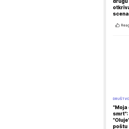
drugu 
otkriv
scenar
Reag
DRUŠTV
"Moja 
smrt":
"Oluje
poštu