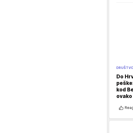
DRUŠTV
Do Hr
peške
kod B
ovako 
Reag