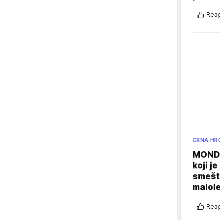
Reag
CRNA HR
MONDO
koji j
smešte
malole
Reag