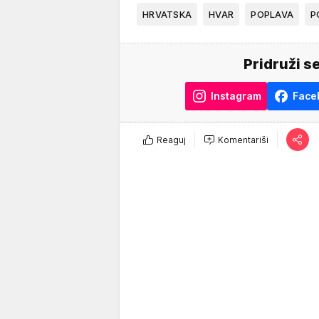
HRVATSKA
HVAR
POPLAVA
P
Pridruži s
Instagram
Face
Reaguj
Komentariši