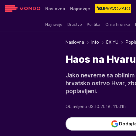
Naslovna
Najnovije
Najnovije
Društvo
Politika
Crna hronika
Sensa
Stvar ukusa
Yumama
Naslovna
Info
EX YU
Popl
Haos na Hvaru:
Jako nevreme sa obilnim
hrvatsko ostrvo Hvar, zbo
poplavljeni.
Objavljeno 03.10.2018. 11:01h
Dodajt