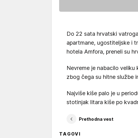
Do 22 sata hrvatski vatroga
apartmane, ugostiteljske i t
hotela Amfora, preneli su hrv
Nevreme je nabacilo veliku k
zbog čega su hitne službe i
Najviše kiše palo je u period
stotinjak litara kiše po kva
Prethodna vest
TAGOVI