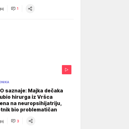
uj
1
ONIKA
 saznaje: Majka dečaka
e ubio hirurga iz Vršca
na na neuropsihijatriju,
tnik bio problematičan
uj
3