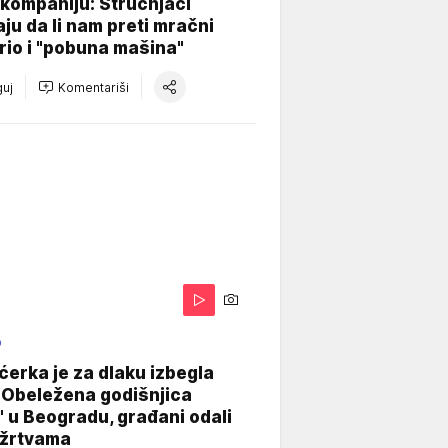
kompaniju: Stručnjaci
aju da li nam preti mračni
io i "pobuna mašina"
uj
Komentariši
O
ćerka je za dlaku izbegla
 Obeležena godišnjica
" u Beogradu, građani odali
 žrtvama