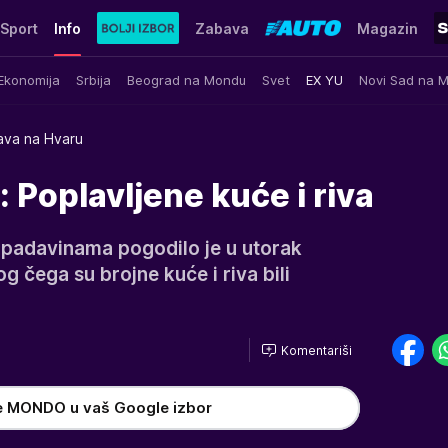
Sport
Info
Zabava
Magazin
Ekonomija
Srbija
Beograd na Mondu
Svet
EX YU
Novi Sad na 
ava na Hvaru
 Poplavljene kuće i riva
 padavinama pogodilo je u utorak
g čega su brojne kuće i riva bili
Komentariši
e MONDO u vaš Google izbor