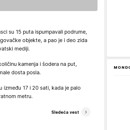
sci su 15 puta ispumpavali podrume,
rgovačke objekte, a pao je i deo zida
atski mediji.
oličinu kamenja i šodera na put,
MOND
male dosta posla.
u između 17 i 20 sati, kada je palo
dratnom metru.
Sledeća vest