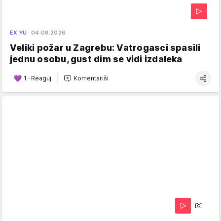
EX YU
04.08.2026.
Veliki požar u Zagrebu: Vatrogasci spasili
jednu osobu, gust dim se vidi izdaleka
1
·
Reaguj
Komentariši