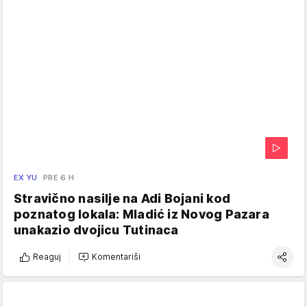
EX YU
PRE 6 H
Stravično nasilje na Adi Bojani kod
poznatog lokala: Mladić iz Novog Pazara
unakazio dvojicu Tutinaca
Reaguj
Komentariši