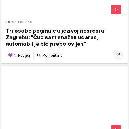
EX YU
PRE 17 H
Tri osobe poginule u jezivoj nesreći u
Zagrebu: "Čuo sam snažan udarac,
automobil je bio prepolovljen"
1
·
Reaguj
Komentariši