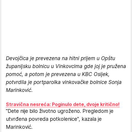
Devojčica je prevezena na hitni prijem u Opštu
županijsku bolnicu u Vinkovcima gde joj je pružena
pomoć, a potom je prevezena u KBC Osijek,
potvrdila je portparolka vinkovačke bolnice Sonja
Marinković.
Stravična nesreća: Poginulo dete, dvoje kritično!
"Dete nije bilo životno ugroženo. Pregledom je
utvrđena povreda potkolenice", kazala je
Marinković.