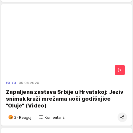
EX YU
05.08.2026.
Zapaljena zastava Srbije u Hrvatskoj: Jeziv
snimak kruži mrežama uoči godišnjice
"Oluje" (Video)
2
·
Reaguj
Komentariši