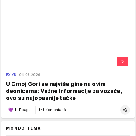
EX YU
04.08.2026.
U Crnoj Gori se najviše gine na ovim
deonicama: Važne informacije za vozače,
ovo su najopasnije tačke
1
·
Reaguj
Komentariši
MONDO TEMA