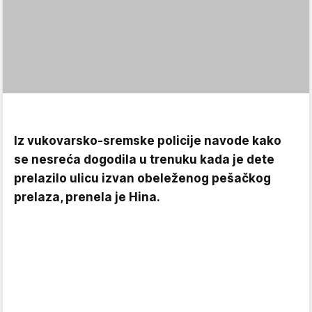
Iz vukovarsko-sremske policije navode kako
se nesreća dogodila u trenuku kada je dete
prelazilo ulicu izvan obeleženog pešačkog
prelaza, prenela je Hina.