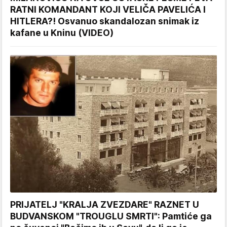
RATNI KOMANDANT KOJI VELIČA PAVELIĆA I
HITLERA?! Osvanuo skandalozan snimak iz
kafane u Kninu (VIDEO)
PRIJATELJ "KRALJA ZVEZDARE" RAZNET U
BUDVANSKOM "TROUGLU SMRTI": Pamtiće ga