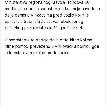
Ministarstvo regionalnog razvoja i fondova EU
medijima je uputilo saopštenje u kojem je navedeno
da je danas u Vinkovcima pred vozilo kojim je
upravljala Gabrijela Žalac, van obeleženog
pešačkog prelaza istrčalo 10-godišnje dete.
U saopštenju se dodaje da je dete hitno kolima
hitne pomoći prevezeno u vinkovačku bolnicu gde
je konstatovan prelom potkolenice.