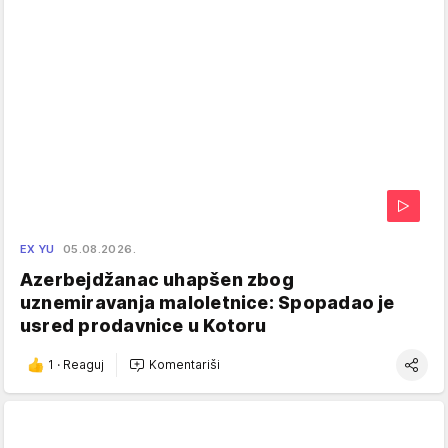
EX YU
05.08.2026.
Azerbejdžanac uhapšen zbog
uznemiravanja maloletnice: Spopadao je
usred prodavnice u Kotoru
1
·
Reaguj
Komentariši