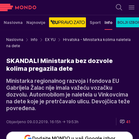
Naslovna
Najnovije
Sport
Info
Naslovna
Info
EX YU
Hrvatska - Ministarka kolima naletela
na dete
SKANDAL! Ministarka bez dozvole
kolima pregazila dete
Ministarka regionalnog razvoja i fondova EU
Gabrijela Žalac nije imala važeću vozačku
dozvolu. Automobilom je naletela u Vinkovcima
na dete koje je pretrčavalo ulicu. Devojčica teže
povređena.
Objavljeno 09.03.2019. 16:15h
→ 19:53h
41
Dodajte MONDO u vaš Google izbor