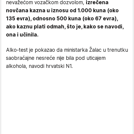
nevažećom vozačkom dozvolom,
izrečena
novčana kazna u iznosu od 1.000 kuna (oko
135 evra), odnosno 500 kuna (oko 67 evra),
ako kaznu plati odmah, što je, kako se navodi,
ona i učinila.
Alko-test je pokazao da ministarka Žalac u trenutku
saobraćajne nesreće nije bila pod uticajem
alkohola, navodi hrvatski N1.