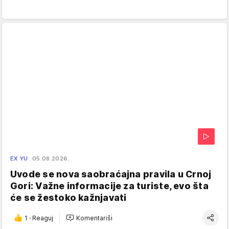
EX YU
05.08.2026.
Uvode se nova saobraćajna pravila u Crnoj
Gori: Važne informacije za turiste, evo šta
će se žestoko kažnjavati
1
·
Reaguj
Komentariši