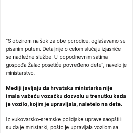
"S obzirom na šok za obe porodice, oglašavamo se
pisanim putem. Detaljnije o celom slučaju izjasniće
se nadležne službe. U popodnevnim satima
gospođa Žalac posetiće povređeno dete", navelo je
ministarstvo.
Mediji javljaju da hrvatska ministarka nije
imala važeću vozačku dozvolu u trenutku kada
je vozilo, kojim je upravljala, naletelo na dete.
Iz vukovarsko-sremske policijske uprave saopštili
su da je ministarki, pošto je upravljala vozilom sa