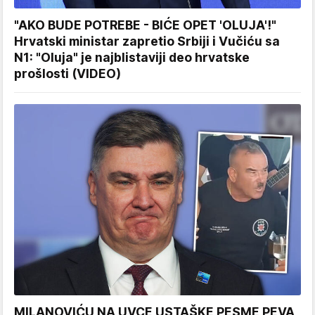
"AKO BUDE POTREBE - BIĆE OPET 'OLUJA'!"
Hrvatski ministar zapretio Srbiji i Vučiću sa
N1: "Oluja" je najblistaviji deo hrvatske
prošlosti (VIDEO)
MILANOVIĆU NA UVCE USTAŠKE PESME PEVA