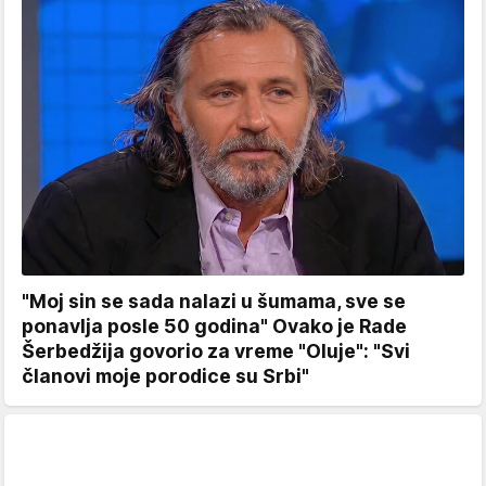
"Moj sin se sada nalazi u šumama, sve se
ponavlja posle 50 godina" Ovako je Rade
Šerbedžija govorio za vreme "Oluje": "Svi
članovi moje porodice su Srbi"