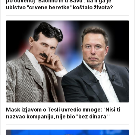
po čuvenoj "Bačimo ih u Savu", da li ga je
ubistvo "crvene beretke" koštalo života?
Mask izjavom o Tesli uvredio mnoge: "Nisi ti
nazvao kompaniju, nije bio "bez dinara""