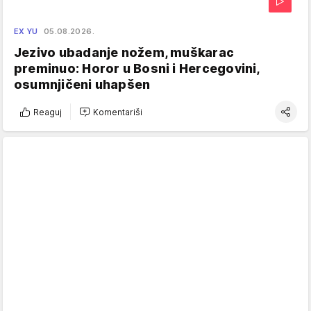
EX YU
05.08.2026.
Jezivo ubadanje nožem, muškarac
preminuo: Horor u Bosni i Hercegovini,
osumnjičeni uhapšen
Reaguj
Komentariši