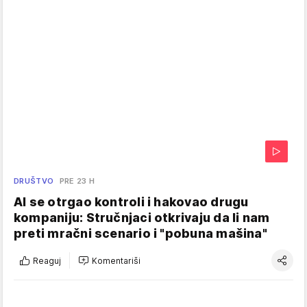
DRUŠTVO
PRE 23 H
AI se otrgao kontroli i hakovao drugu
kompaniju: Stručnjaci otkrivaju da li nam
preti mračni scenario i "pobuna mašina"
Reaguj
Komentariši