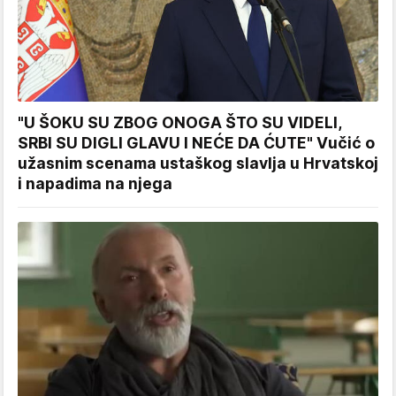
"U ŠOKU SU ZBOG ONOGA ŠTO SU VIDELI,
SRBI SU DIGLI GLAVU I NEĆE DA ĆUTE" Vučić o
užasnim scenama ustaškog slavlja u Hrvatskoj
i napadima na njega