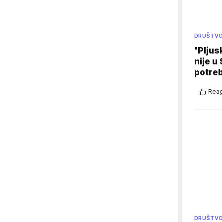
DRUŠTV
"Pljus
nije u 
potre
Reag
DRUŠTV