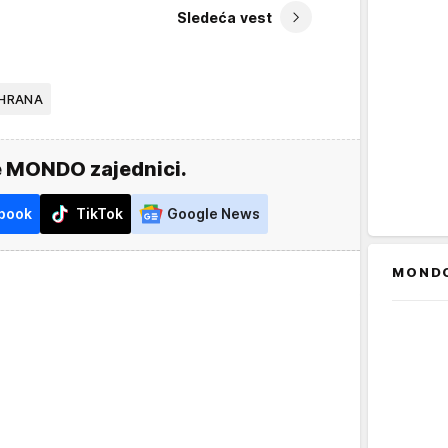
Sledeća vest
HRANA
e MONDO zajednici.
book
TikTok
Google News
MOND