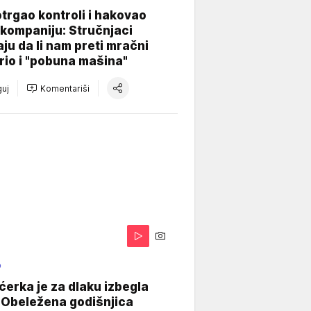
otrgao kontroli i hakovao
kompaniju: Stručnjaci
aju da li nam preti mračni
io i "pobuna mašina"
uj
Komentariši
O
ćerka je za dlaku izbegla
 Obeležena godišnjica