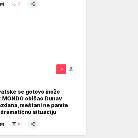
uj
3
O
vatske se gotovo može
: MONDO obišao Dunav
ezdana, meštani ne pamte
dramatičnu situaciju
uj
6