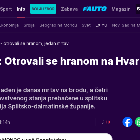
Sport
Info
Zabava
Magazin
Ekonomija
Srbija
Beograd na Mondu
Svet
EX YU
Novi Sad na 
- otrovali se hranom, jedan mrtav
 Otrovali se hranom na Hvar
nađen je danas mrtav na brodu, a četri
vstvenog stanja prebačene u splitsku
cija Splitsko-dalmatinske županije.
4:14h
10
e MONDO u vaš Google izbor