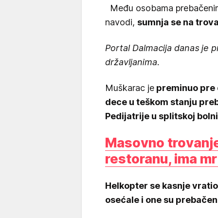
Među osobama prebačenim u
navodi,
sumnja se na trov
Portal Dalmacija danas je p
državljanima.
Muškarac je
preminuo pre d
dece u teškom stanju pre
Pedijatrije u splitskoj bolni
Masovno trovanje
restoranu, ima mr
Helkopter se kasnje vratio
osećale i one su prebačen