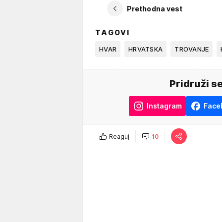
Prethodna vest
TAGOVI
HVAR
HRVATSKA
TROVANJE
Pridruži s
Instagram
Face
Reaguj
10