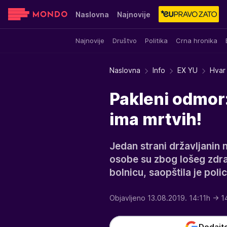
Naslovna
Najnovije
Najnovije
Društvo
Politika
Crna hronika
Sensa
Stvar ukusa
Yumama
Naslovna
Info
EX YU
Hvar 
Pakleni odmor:
ima mrtvih!
Jedan strani državljanin 
osobe su zbog lošeg zdra
bolnicu, saopštila je poli
Objavljeno 13.08.2019. 14:11h
→ 1
Dodajt