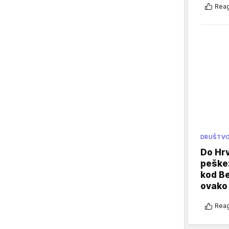
Reag
DRUŠTV
Do Hr
peške
kod B
ovako 
Reag