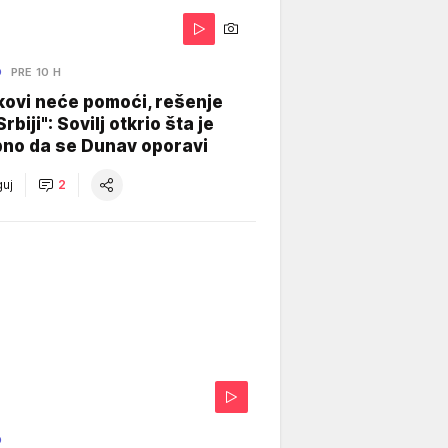
O
PRE 10 H
kovi neće pomoći, rešenje
Srbiji": Sovilj otkrio šta je
bno da se Dunav oporavi
uj
2
O