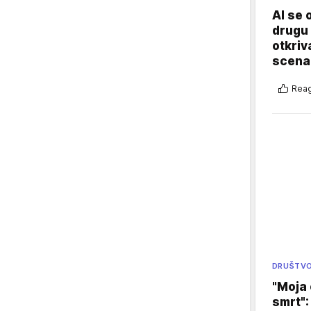
AI se 
drugu 
otkriv
scenar
Reag
DRUŠTV
"Moja 
smrt":