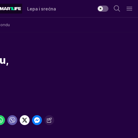
Lepa i srećna
Mondu
u,