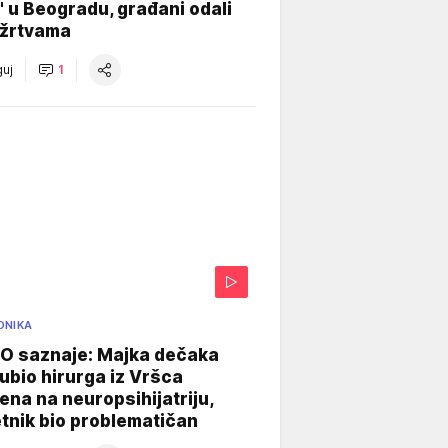
" u Beogradu, građani odali
 žrtvama
uj
1
ONIKA
 saznaje: Majka dečaka
e ubio hirurga iz Vršca
na na neuropsihijatriju,
tnik bio problematičan