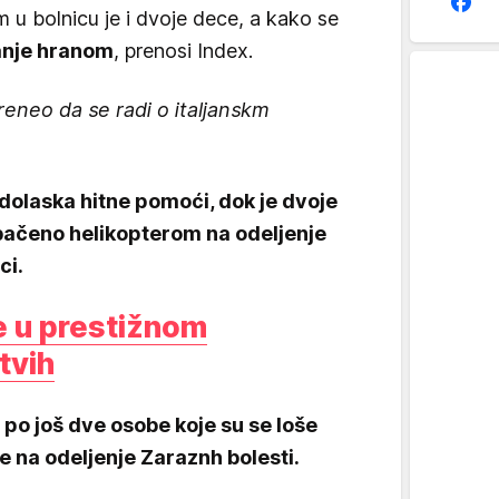
 bolnicu je i dvoje dece, a kako se
anje hranom
, prenosi Index.
reneo da se radi o italjanskm
olaska hitne pomoći, dok je dvoje
bačeno helikopterom na odeljenje
ci.
 u prestižnom
tvih
 po još dve osobe koje su se loše
e na odeljenje Zaraznh bolesti.