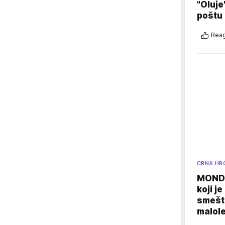
"Oluje
poštu
Reag
CRNA HR
MONDO
koji j
smešte
malole