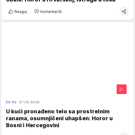
Reaguj
Komentariši
EX YU
07.08.2026.
U kući pronađeno telo sa prostrelnim
ranama, osumnjičeni uhapšen: Horor u
Bosni i Hercegovini