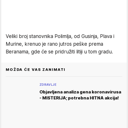
Veliki broj stanovnika Polimlja, od Gusinja, Plava i
Murine, krenuo je rano jutros peške prema
Beranama, gde će se pridružiti litiji u tom gradu.
MOŽDA ĆE VAS ZANIMATI
ZDRAVLJE
Objavljena analiza gena koronavirusa
- MISTERIJA; potrebna HITNA akcija!