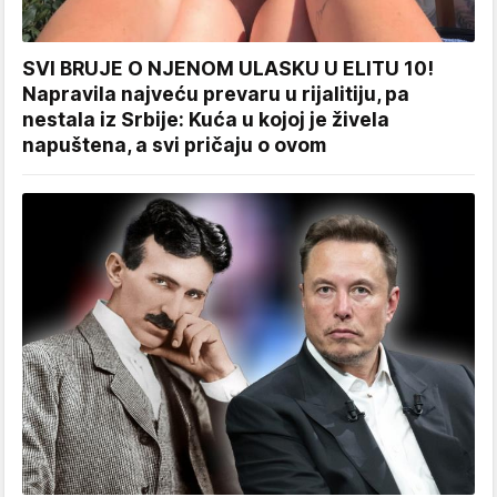
SVI BRUJE O NJENOM ULASKU U ELITU 10!
Napravila najveću prevaru u rijalitiju, pa
nestala iz Srbije: Kuća u kojoj je živela
napuštena, a svi pričaju o ovom