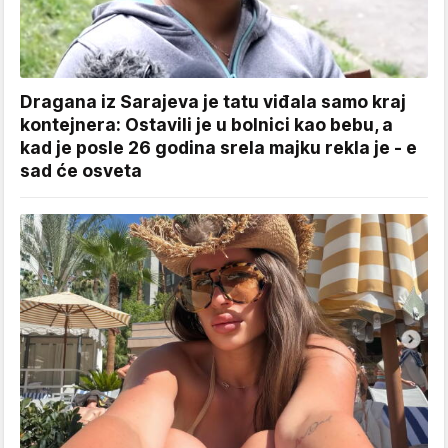
Dragana iz Sarajeva je tatu viđala samo kraj
kontejnera: Ostavili je u bolnici kao bebu, a
kad je posle 26 godina srela majku rekla je - e
sad će osveta