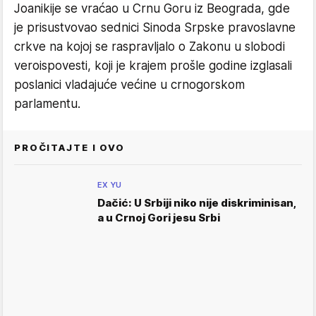
Joanikije se vraćao u Crnu Goru iz Beograda, gde
je prisustvovao sednici Sinoda Srpske pravoslavne
crkve na kojoj se raspravljalo o Zakonu u slobodi
veroispovesti, koji je krajem prošle godine izglasali
poslanici vladajuće većine u crnogorskom
parlamentu.
PROČITAJTE I OVO
EX YU
Dačić: U Srbiji niko nije diskriminisan,
a u Crnoj Gori jesu Srbi