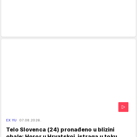
EX YU
07.08.2026.
Telo Slovenca (24) pronađeno u blizini
obale: Horor u Hrvatskoj, istraga u toku