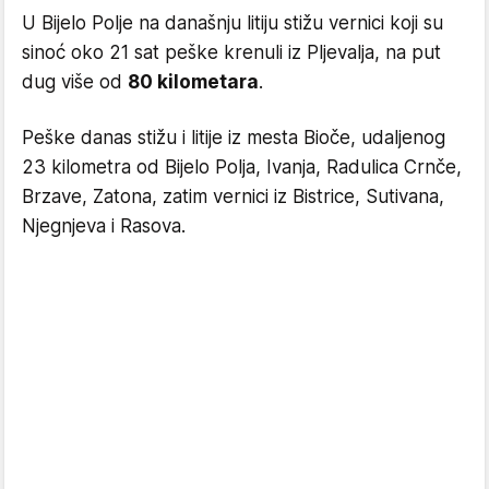
U Bijelo Polje na današnju litiju stižu vernici koji su
sinoć oko 21 sat peške krenuli iz Pljevalja, na put
dug više od
80 kilometara
.
Peške danas stižu i litije iz mesta Bioče, udaljenog
23 kilometra od Bijelo Polja, Ivanja, Radulica Crnče,
Brzave, Zatona, zatim vernici iz Bistrice, Sutivana,
Njegnjeva i Rasova.