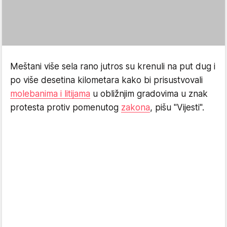
Meštani više sela rano jutros su krenuli na put dug i
po više desetina kilometara kako bi prisustvovali
molebanima i litijama
u obližnjim gradovima u znak
protesta protiv pomenutog
zakona
, pišu "Vijesti".