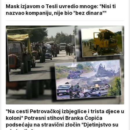
Mask izjavom o Tesli uvredio mnoge: "Nisi ti
nazvao kompaniju, nije bio "bez dinara""
"Na cesti Petrovačkoj izbjeglice i trista djece u
koloni" Potresni stihovi Branka Ćopića
podsećaju na stravični zločin "Djetinjstvo su