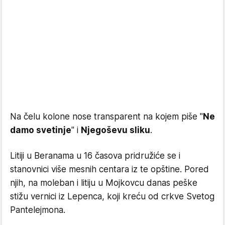
Na čelu kolone nose transparent na kojem piše "
Ne
damo svetinje
" i
Njegoševu sliku
.
Litiji u Beranama u 16 časova pridružiće se i
stanovnici više mesnih centara iz te opštine. Pored
njih, na moleban i litiju u Mojkovcu danas peške
stižu vernici iz Lepenca, koji kreću od crkve Svetog
Pantelejmona.