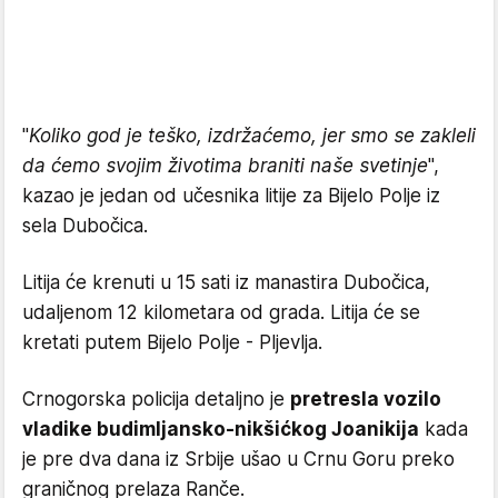
"
Koliko god je teško, izdržaćemo, jer smo se zakleli
da ćemo svojim životima braniti naše svetinje
",
kazao je jedan od učesnika litije za Bijelo Polje iz
sela Dubočica.
Litija će krenuti u 15 sati iz manastira Dubočica,
udaljenom 12 kilometara od grada. Litija će se
kretati putem Bijelo Polje - Pljevlja.
Crnogorska policija detaljno je
pretresla vozilo
vladike budimljansko-nikšićkog Joanikija
kada
je pre dva dana iz Srbije ušao u Crnu Goru preko
graničnog prelaza Ranče.