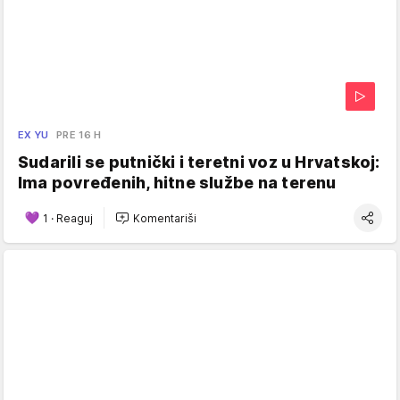
EX YU
PRE 16 H
Sudarili se putnički i teretni voz u Hrvatskoj:
Ima povređenih, hitne službe na terenu
1
·
Reaguj
Komentariši