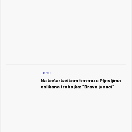
EX YU
Na košarkaškom terenu u Pljevljima
oslikana trobojka: "Bravo junaci"