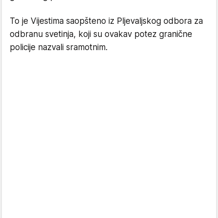
To je Vijestima saopšteno iz Pljevaljskog odbora za
odbranu svetinja, koji su ovakav potez granične
policije nazvali sramotnim.