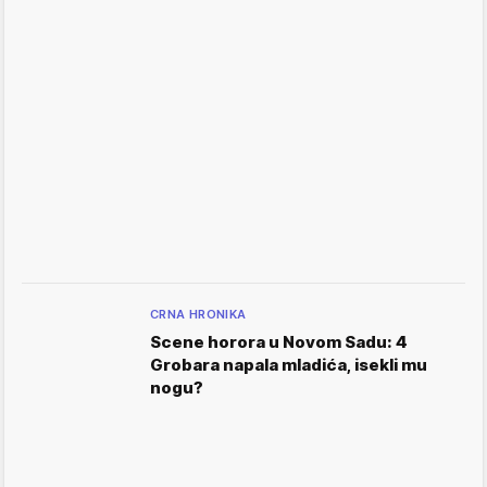
CRNA HRONIKA
Scene horora u Novom Sadu: 4
Grobara napala mladića, isekli mu
nogu?