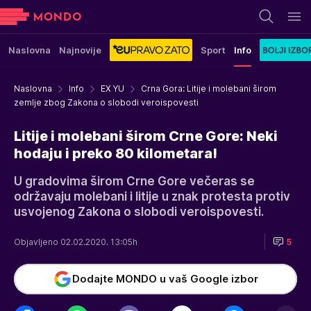
Naslovna
Najnovije
Sport
Info
Naslovna
Info
EX YU
Crna Gora: Litije i molebani širom
zemlje zbog Zakona o slobodi veroispovesti
Litije i molebani širom Crne Gore: Neki
hodaju i preko 80 kilometara!
U gradovima širom Crne Gore večeras se
održavaju molebani i litije u znak protesta protiv
usvojenog Zakona o slobodi veroispovesti.
Objavljeno 02.02.2020. 13:05h
5
Dodajte MONDO u vaš Google izbor