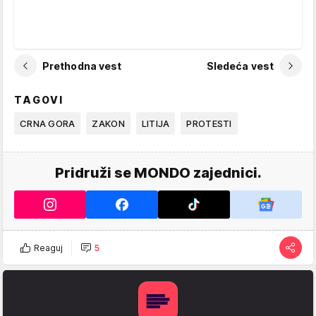
Prethodna vest
Sledeća vest
TAGOVI
CRNA GORA
ZAKON
LITIJA
PROTESTI
Pridruži se MONDO zajednici.
Reaguj
5