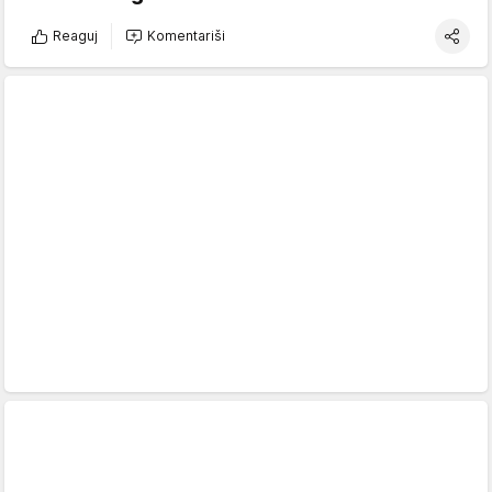
Reaguj
Komentariši