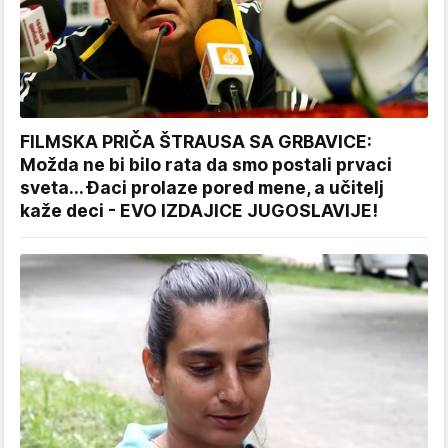
FILMSKA PRIČA ŠTRAUSA SA GRBAVICE:
Možda ne bi bilo rata da smo postali prvaci
sveta... Đaci prolaze pored mene, a učitelj
kaže deci - EVO IZDAJICE JUGOSLAVIJE!