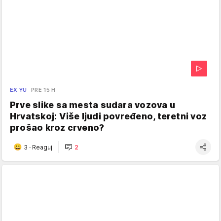
EX YU
PRE 15 H
Prve slike sa mesta sudara vozova u
Hrvatskoj: Više ljudi povređeno, teretni voz
prošao kroz crveno?
3
·
Reaguj
2