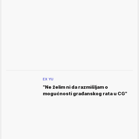
EX YU
"Ne želim ni da razmišljam o
mogućnosti građanskog rata u CG"