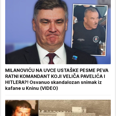
MILANOVIĆU NA UVCE USTAŠKE PESME PEVA
RATNI KOMANDANT KOJI VELIČA PAVELIĆA I
HITLERA?! Osvanuo skandalozan snimak iz
kafane u Kninu (VIDEO)