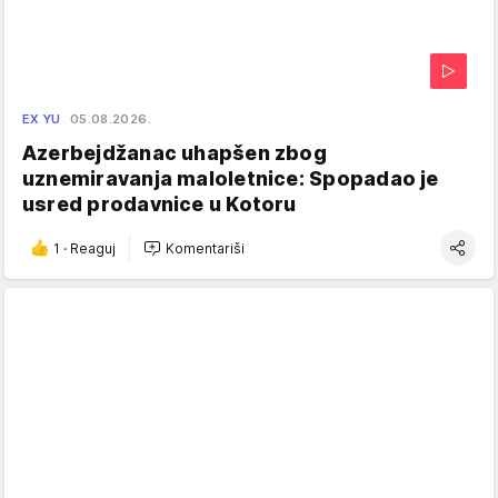
EX YU
05.08.2026.
Azerbejdžanac uhapšen zbog
uznemiravanja maloletnice: Spopadao je
usred prodavnice u Kotoru
1
·
Reaguj
Komentariši