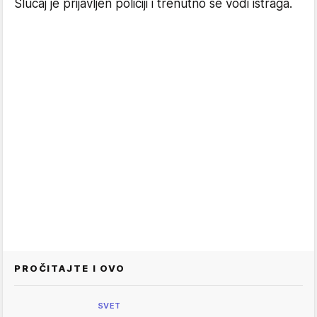
Slučaj je prijavljen policiji i trenutno se vodi istraga.
PROČITAJTE I OVO
SVET