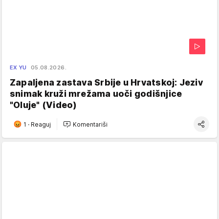
EX YU
05.08.2026.
Zapaljena zastava Srbije u Hrvatskoj: Jeziv
snimak kruži mrežama uoči godišnjice
"Oluje" (Video)
1
·
Reaguj
Komentariši