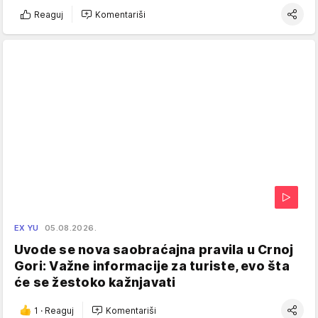
Reaguj
Komentariši
EX YU
05.08.2026.
Uvode se nova saobraćajna pravila u Crnoj
Gori: Važne informacije za turiste, evo šta
će se žestoko kažnjavati
1
·
Reaguj
Komentariši