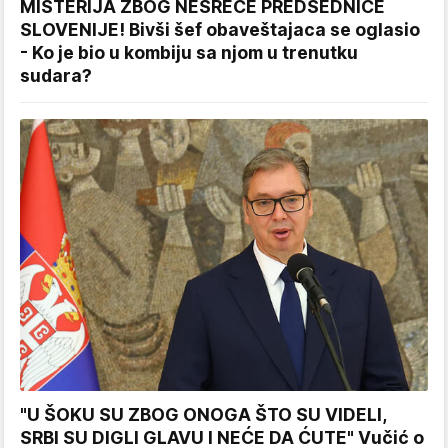
MISTERIJA ZBOG NESREĆE PREDSEDNICE
SLOVENIJE! Bivši šef obaveštajaca se oglasio
- Ko je bio u kombiju sa njom u trenutku
sudara?
"U ŠOKU SU ZBOG ONOGA ŠTO SU VIDELI,
SRBI SU DIGLI GLAVU I NEĆE DA ĆUTE" Vučić o