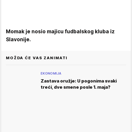
Momak je nosio majicu fudbalskog kluba iz
Slavonije.
MOŽDA ĆE VAS ZANIMATI
EKONOMIJA
Zastava oružje: U pogonima svaki
treći, dve smene posle 1. maja?