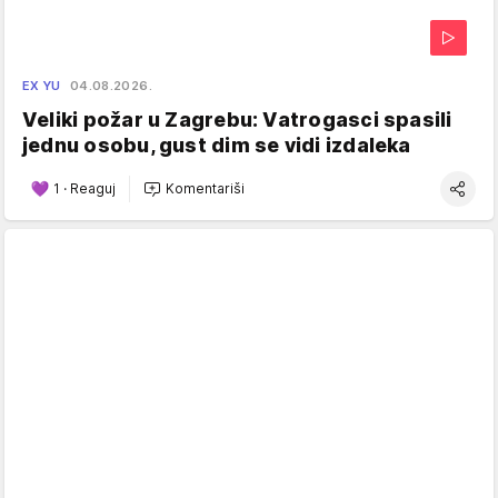
EX YU
04.08.2026.
Veliki požar u Zagrebu: Vatrogasci spasili
jednu osobu, gust dim se vidi izdaleka
1
·
Reaguj
Komentariši