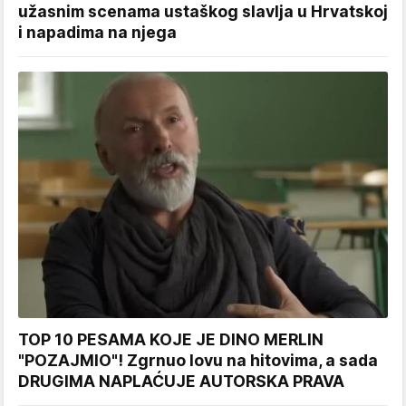
užasnim scenama ustaškog slavlja u Hrvatskoj
i napadima na njega
TOP 10 PESAMA KOJE JE DINO MERLIN
"POZAJMIO"! Zgrnuo lovu na hitovima, a sada
DRUGIMA NAPLAĆUJE AUTORSKA PRAVA