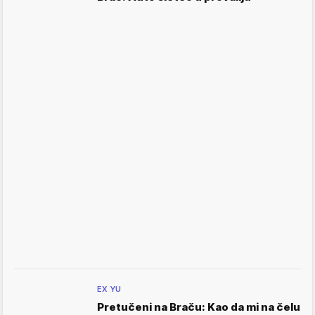
EX YU
Pretučeni na Braču: Kao da mi na čelu