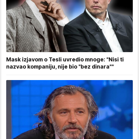
Mask izjavom o Tesli uvredio mnoge: "Nisi ti
nazvao kompaniju, nije bio "bez dinara""