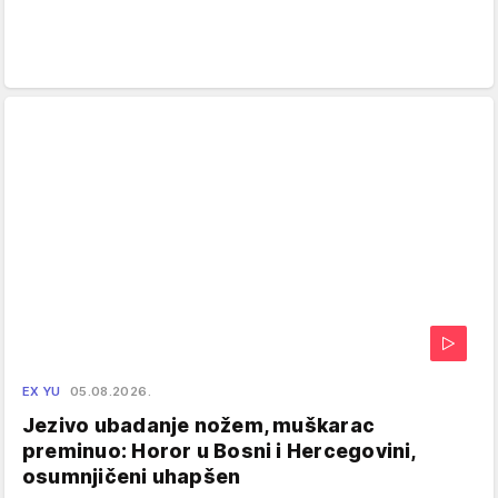
EX YU
05.08.2026.
Jezivo ubadanje nožem, muškarac
preminuo: Horor u Bosni i Hercegovini,
osumnjičeni uhapšen