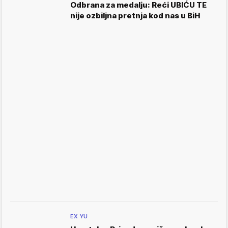
Odbrana za medalju: Reći UBIĆU TE
nije ozbiljna pretnja kod nas u BiH
EX YU