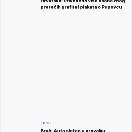
Hrvatska: Privedeno više osoba zbog
pretećih grafita i plakata o Pupovcu
EX YU
Brač: Auto sleteo u provaliju