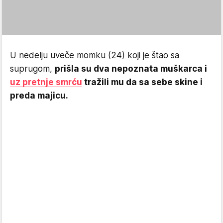
U nedelju uveče momku (24) koji je štao sa
suprugom,
prišla su dva nepoznata muškarca i
uz pretnje smrću
tražili mu da sa sebe skine i
preda majicu.