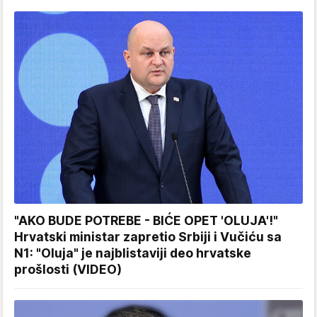
"AKO BUDE POTREBE - BIĆE OPET 'OLUJA'!"
Hrvatski ministar zapretio Srbiji i Vučiću sa
N1: "Oluja" je najblistaviji deo hrvatske
prošlosti (VIDEO)