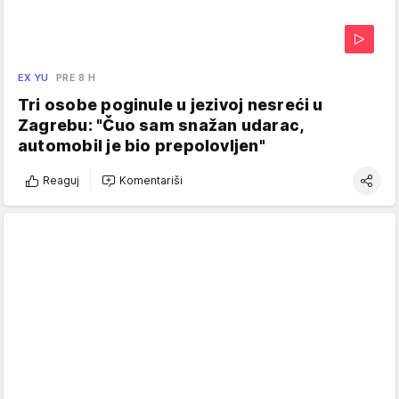
EX YU
PRE 8 H
Tri osobe poginule u jezivoj nesreći u
Zagrebu: "Čuo sam snažan udarac,
automobil je bio prepolovljen"
Reaguj
Komentariši