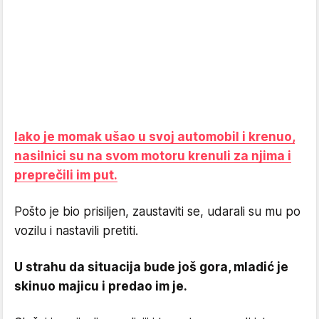
Iako je momak ušao u svoj automobil i krenuo,
nasilnici su na svom motoru krenuli za njima i
preprečili im put.
Pošto je bio prisiljen, zaustaviti se, udarali su mu po
vozilu i nastavili pretiti.
U strahu da situacija bude još gora, mladić je
skinuo majicu i predao im je.