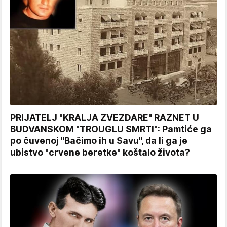
PRIJATELJ "KRALJA ZVEZDARE" RAZNET U
BUDVANSKOM "TROUGLU SMRTI": Pamtiće ga
po čuvenoj "Bačimo ih u Savu", da li ga je
ubistvo "crvene beretke" koštalo života?