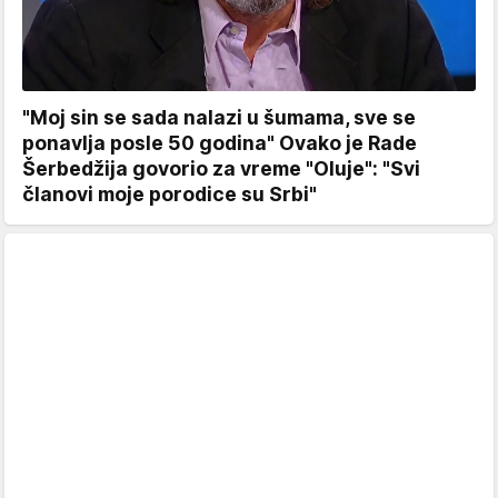
"Moj sin se sada nalazi u šumama, sve se
ponavlja posle 50 godina" Ovako je Rade
Šerbedžija govorio za vreme "Oluje": "Svi
članovi moje porodice su Srbi"