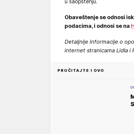
u saopštenju.
Obaveštenje se odnosi isk
podacima, i odnosi se na
Detaljnije informacije o o
internet stranicama Lidla i 
PROČITAJTE I OVO
D
M
S