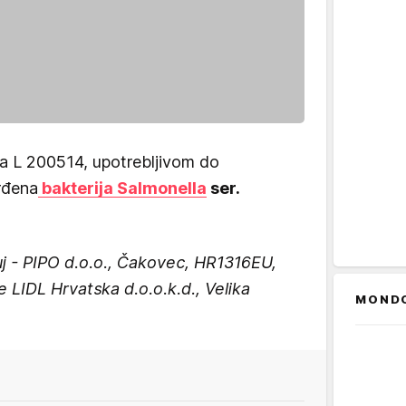
ja L 200514, upotrebljivom do
rđena
bakterija Salmonella
ser.
uj - PIPO d.o.o., Čakovec, HR1316EU,
te LIDL Hrvatska d.o.o.k.d., Velika
MOND