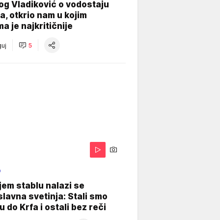
og Vladiković o vodostaju
, otkrio nam u kojim
a je najkritičnije
uj
5
O
jem stablu nalazi se
lavna svetinja: Stali smo
u do Krfa i ostali bez reči