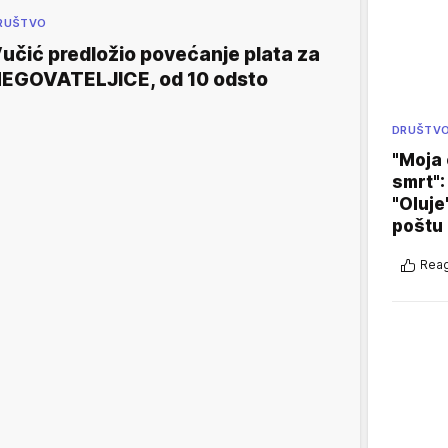
RUŠTVO
učić predložio povećanje plata za
EGOVATELJICE, od 10 odsto
DRUŠTV
"Moja 
smrt":
"Oluje
poštu
Reag