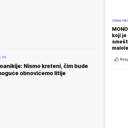
CRNA HR
MONDO
koji j
smešte
malole
X YU
Reag
oanikije: Nismo kreteni, čim bude
oguće obnovićemo litije