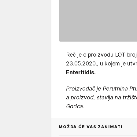
Reč je o proizvodu LOT bro
23.05.2020., u kojem je utv
Enteritidis.
Proizvođač je Perutnina Pt
a proizvod, stavlja na tržiš
Gorica.
MOŽDA ĆE VAS ZANIMATI