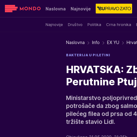
Naslovna
Najnovije
Najnovije
Društvo
Politika
Crna hronika
Sensa
Stvar ukusa
Yumama
Naslovna
Info
EX YU
Hrvat
BAKTERIJA U PILETINI
HRVATSKA: Zb
Perutnine Ptuj 
Ministarstvo poljoprivre
potrošače da zbog salmo
pilećeg filea od prsa od 4
tržište stavio Lidl.