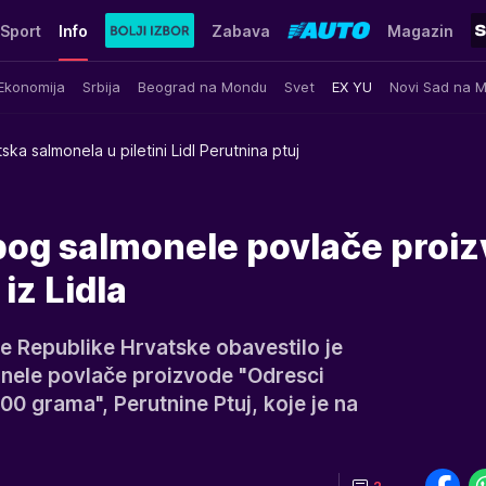
Sport
Info
Zabava
Magazin
Ekonomija
Srbija
Beograd na Mondu
Svet
EX YU
Novi Sad na 
ska salmonela u piletini Lidl Perutnina ptuj
og salmonele povlače proi
iz Lidla
de Republike Hrvatske obavestilo je
nele povlače proizvode "Odresci
00 grama", Perutnine Ptuj, koje je na