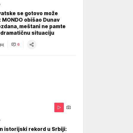
O
vatske se gotovo može
: MONDO obišao Dunav
ezdana, meštani ne pamte
dramatičnu situaciju
uj
6
O
 istorijski rekord u Srbiji: