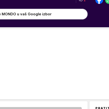
2
e MONDO u vaš Google izbor
PRATI