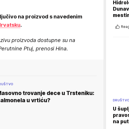
Hidrol
Dunava
mestim
ljučivo na proizvod s navedenim
Hrvatsku
.
Reag
pozivu proizvoda dostupne su na
Perutnine Ptuj, prenosi Hina.
RUŠTVO
asovno trovanje dece u Trsteniku:
almonela u vrtiću?
DRUŠTV
U šupl
pravos
na put