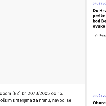
DRUŠTV
Do Hr
peške
kod B
ovako 
Reag
redbom (EZ) br. 2073/2005 od 15.
DRUŠTV
škim kriterijima za hranu, navodi se
Oboren