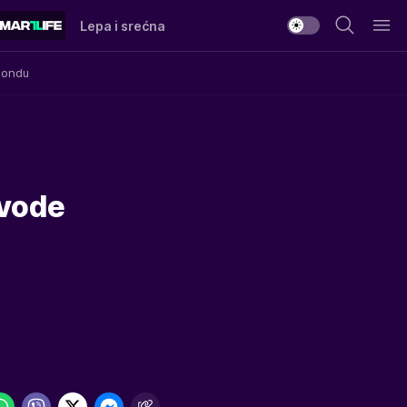
Lepa i srećna
Mondu
zvode