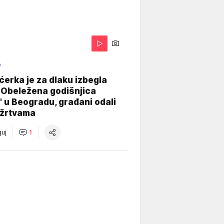
O
ćerka je za dlaku izbegla
 Obeležena godišnjica
" u Beogradu, građani odali
 žrtvama
uj
1