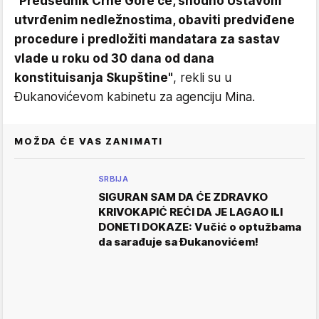
"Predsednik Crne Gore će, shodno Ustavom
utvrđenim nedležnostima, obaviti predviđene
procedure i predložiti mandatara za sastav
vlade u roku od 30 dana od dana
konstituisanja Skupštine"
, rekli su u
Đukanovićevom kabinetu za agenciju Mina.
MOŽDA ĆE VAS ZANIMATI
SRBIJA
SIGURAN SAM DA ĆE ZDRAVKO
KRIVOKAPIĆ REĆI DA JE LAGAO ILI
DONETI DOKAZE: Vučić o optužbama
da sarađuje sa Đukanovićem!