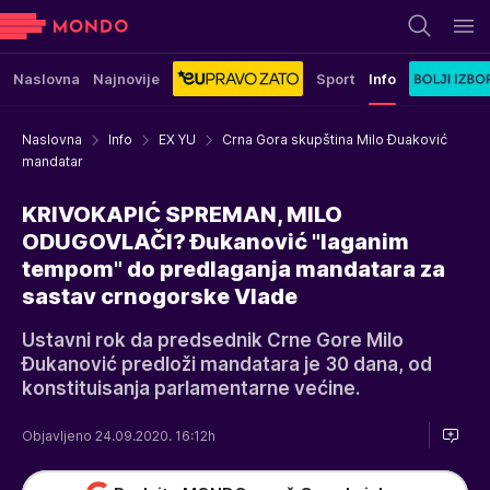
Naslovna
Najnovije
Sport
Info
Naslovna
Info
EX YU
Crna Gora skupština Milo Đuaković
mandatar
KRIVOKAPIĆ SPREMAN, MILO
ODUGOVLAČI? Đukanović "laganim
tempom" do predlaganja mandatara za
sastav crnogorske Vlade
Ustavni rok da predsednik Crne Gore Milo
Đukanović predloži mandatara je 30 dana, od
konstituisanja parlamentarne većine.
Objavljeno 24.09.2020. 16:12h