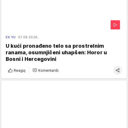
EX YU
07.08.2026.
U kući pronađeno telo sa prostrelnim
ranama, osumnjičeni uhapšen: Horor u
Bosni i Hercegovini
Reaguj
Komentariši