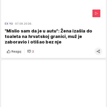
EX YU
07.08.2026.
"Mislio sam da je u autu": Žena izašla do
toaleta na hrvatskoj granici, muž je
zaboravio i otišao bez nje
Reaguj
2