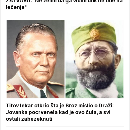
ZATVORU: "Ne želim da ga vidim dok ne ode na
lečenje"
Titov lekar otkrio šta je Broz mislio o Draži:
Jovanka pocrvenela kad je ovo čula, a svi
ostali zabezeknuti