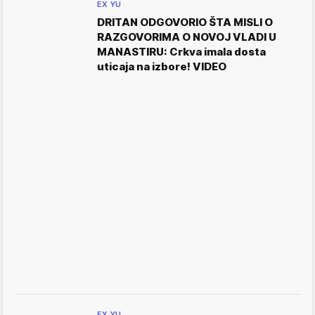
EX YU
DRITAN ODGOVORIO ŠTA MISLI O
RAZGOVORIMA O NOVOJ VLADI U
MANASTIRU: Crkva imala dosta
uticaja na izbore! VIDEO
EX YU