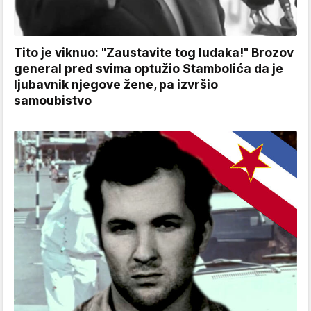
Tito je viknuo: "Zaustavite tog ludaka!" Brozov
general pred svima optužio Stambolića da je
ljubavnik njegove žene, pa izvršio
samoubistvo