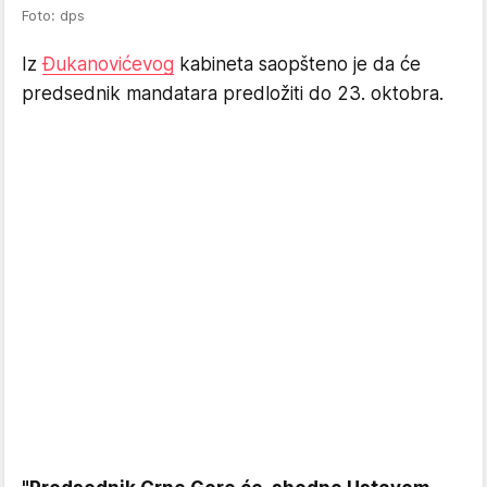
Foto: dps
Iz
Đukanovićevog
kabineta saopšteno je da će
predsednik mandatara predložiti do 23. oktobra.