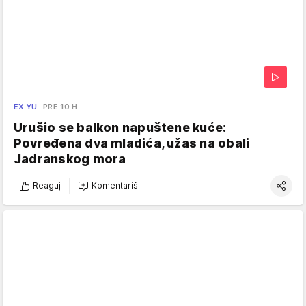
EX YU
PRE 10 H
Urušio se balkon napuštene kuće:
Povređena dva mladića, užas na obali
Jadranskog mora
Reaguj
Komentariši