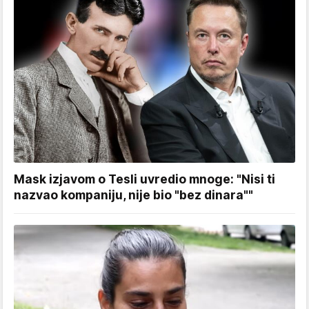
Mask izjavom o Tesli uvredio mnoge: "Nisi ti
nazvao kompaniju, nije bio "bez dinara""