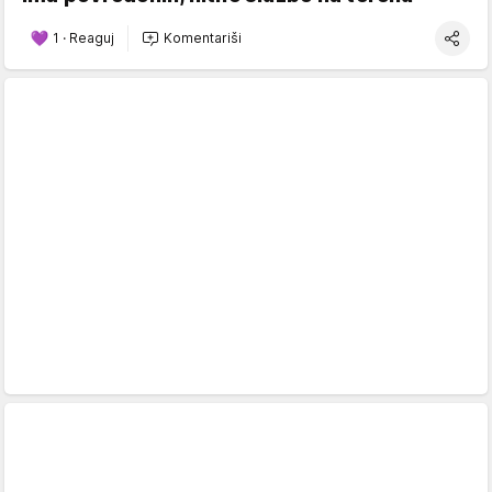
1
·
Reaguj
Komentariši