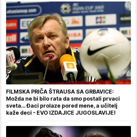
FILMSKA PRIČA ŠTRAUSA SA GRBAVICE:
Možda ne bi bilo rata da smo postali prvaci
sveta... Đaci prolaze pored mene, a učitelj
kaže deci - EVO IZDAJICE JUGOSLAVIJE!