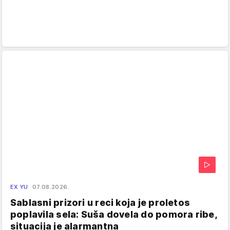
EX YU
07.08.2026.
Sablasni prizori u reci koja je proletos
poplavila sela: Suša dovela do pomora ribe,
situacija je alarmantna