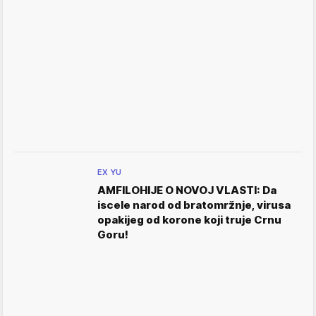
EX YU
AMFILOHIJE O NOVOJ VLASTI: Da
iscele narod od bratomržnje, virusa
opakijeg od korone koji truje Crnu
Goru!