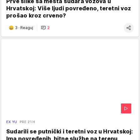
Prve slike sa mesta sudara vozova u
Hrvatskoj: Više ljudi povređeno, teretni voz
prošao kroz crveno?
3
·
Reaguj
2
EX YU
PRE 21 H
Sudarili se putnički i teretni voz u Hrvatskoj:
Ima povređenih, hitne službe na terenu