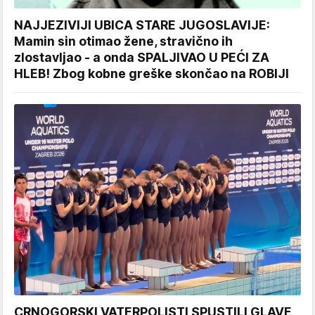
NAJJEZIVIJI UBICA STARE JUGOSLAVIJE:
Mamin sin otimao žene, stravično ih
zlostavljao - a onda SPALJIVAO U PEĆI ZA
HLEB! Zbog kobne greške skončao na ROBIJI
CRNOGORSKI VATERPOLISTI SPUSTILI GLAVE