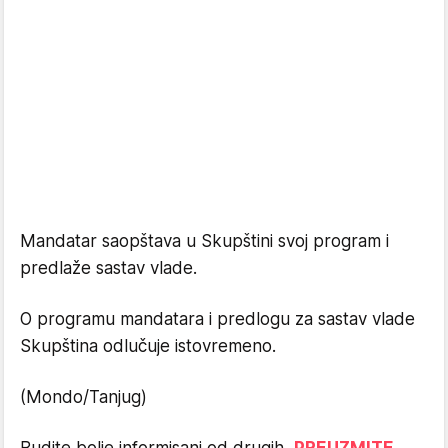
Mandatar saopštava u Skupštini svoj program i
predlaže sastav vlade.
O programu mandatara i predlogu za sastav vlade
Skupština odlučuje istovremeno.
(Mondo/Tanjug)
Budite bolje informisani od drugih,
PREUZMITE