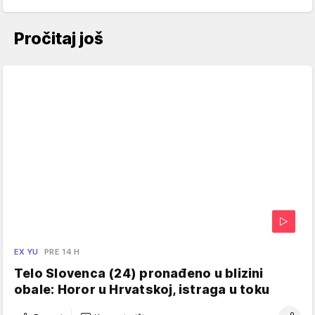
Pročitaj još
EX YU
PRE 14 H
Telo Slovenca (24) pronađeno u blizini
obale: Horor u Hrvatskoj, istraga u toku