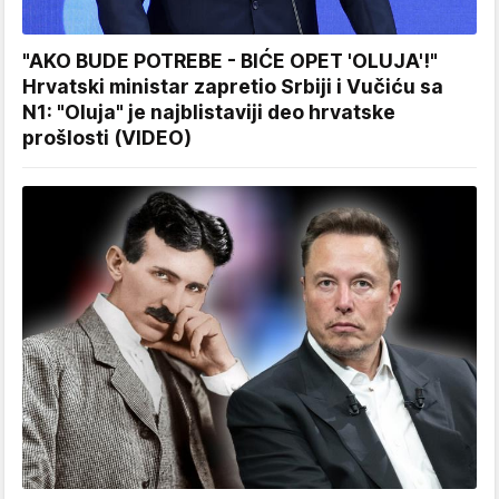
"AKO BUDE POTREBE - BIĆE OPET 'OLUJA'!"
Hrvatski ministar zapretio Srbiji i Vučiću sa
N1: "Oluja" je najblistaviji deo hrvatske
prošlosti (VIDEO)