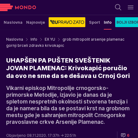
Naslovna
Najnovije
Sport
Info
Naslovna
Info
EX YU
grob mitropolit arsenije plamenac
gornji brceli zdravko krivokapic
UHAPŠEN PA PUŠTEN SVEŠTENIK
JOVAN PLAMENAC: Krivokapić poručio
da ovo ne sme da se dešava u Crnoj Gori
Vikarni episkop Mitropolije crnogorsko-
primorske Metodije, izjavio je danas da je
spletom nespretnih okolnosti stvorena tenzija i
da je namera bila da se postavi krst na grobnom
mestu gde je sahranjen mitropolit Crnogorske
pravoslavne crkve Arsenije Plamenac.
Objavljeno 08.11.2020. 17:37h
→ 22:51h
6