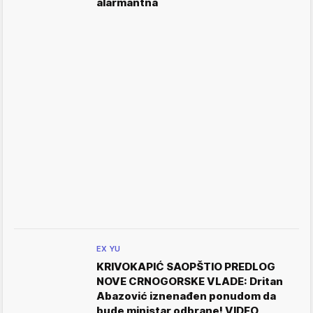
alarmantna
EX YU
KRIVOKAPIĆ SAOPŠTIO PREDLOG
NOVE CRNOGORSKE VLADE: Dritan
Abazović iznenađen ponudom da
bude ministar odbrane! VIDEO