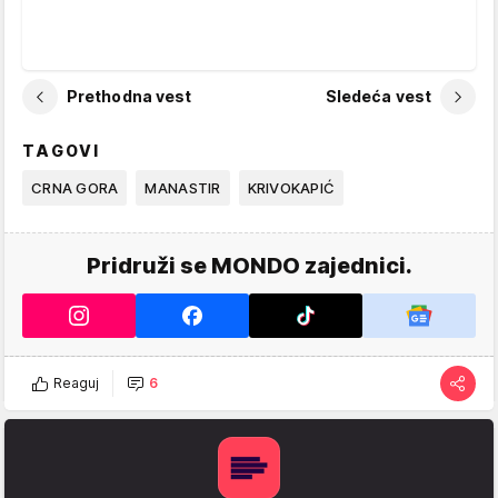
Prethodna vest
Sledeća vest
TAGOVI
CRNA GORA
MANASTIR
KRIVOKAPIĆ
Pridruži se MONDO zajednici.
Reaguj
6