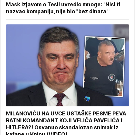
Mask izjavom o Tesli uvredio mnoge: "Nisi ti
nazvao kompaniju, nije bio "bez dinara""
MILANOVIĆU NA UVCE USTAŠKE PESME PEVA
RATNI KOMANDANT KOJI VELIČA PAVELIĆA I
HITLERA?! Osvanuo skandalozan snimak iz
kafane u Kninu (VIDEO)