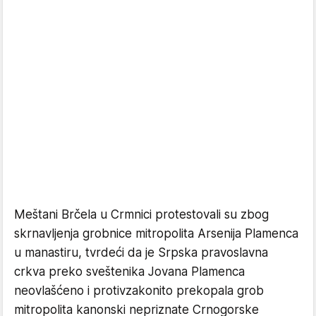
Meštani Brčela u Crmnici protestovali su zbog
skrnavljenja grobnice mitropolita Arsenija Plamenca
u manastiru, tvrdeći da je Srpska pravoslavna
crkva preko sveštenika Jovana Plamenca
neovlašćeno i protivzakonito prekopala grob
mitropolita kanonski nepriznate Crnogorske