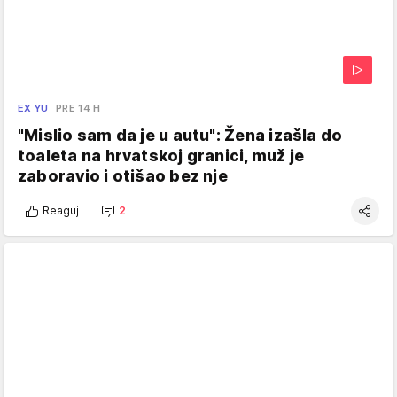
EX YU
PRE 14 H
"Mislio sam da je u autu": Žena izašla do
toaleta na hrvatskoj granici, muž je
zaboravio i otišao bez nje
Reaguj
2