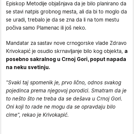
Episkop Metodije objašnjava da je bilo planirano da
se stavi natpis grobnog mesta, ali da bi to moglo da
se uradi, trebalo je da se zna da li na tom mestu
počiva samo Plamenac ili još neko.
Mandatar za sastav nove crnogorske vlade Zdravo
Krivokapić je osudio skrnavljanje bilo kog objekta,
a
posebno sakralnog u Crnoj Gori, poput napada
na neku svetinju.
"Svaki taj spomenik je, prvo lično, odnos svakog
pojedinca prema njegovoj porodici. Smatram da je
to nešto što ne treba da se dešava u Crnoj Gori.
Oni koji to rade ne mogu da se opravdaju bilo
cime", rekao je Krivokapić.