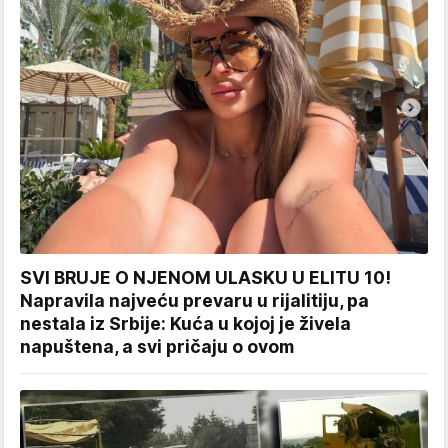
SVI BRUJE O NJENOM ULASKU U ELITU 10!
Napravila najveću prevaru u rijalitiju, pa
nestala iz Srbije: Kuća u kojoj je živela
napuštena, a svi pričaju o ovom