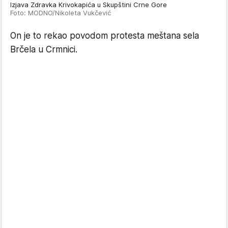
Izjava Zdravka Krivokapića u Skupštini Crne Gore
Foto: MODNO/Nikoleta Vukčević
On je to rekao povodom protesta meštana sela
Brčela u Crmnici.