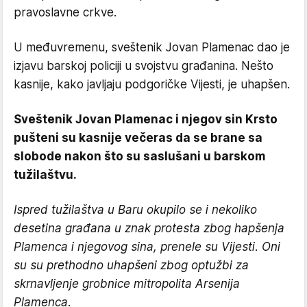
pravoslavne crkve.
U međuvremenu, sveštenik Jovan Plamenac dao je
izjavu barskoj policiji u svojstvu građanina. Nešto
kasnije, kako javljaju podgoričke Vijesti, je uhapšen.
Sveštenik Jovan Plamenac i njegov sin Krsto
pušteni su kasnije večeras da se brane sa
slobode nakon što su saslušani u barskom
tužilaštvu.
Ispred tužilaštva u Baru okupilo se i nekoliko
desetina građana u znak protesta zbog hapšenja
Plamenca i njegovog sina, prenele su Vijesti. Oni
su su prethodno uhapšeni zbog optužbi za
skrnavljenje grobnice mitropolita Arsenija
Plamenca.