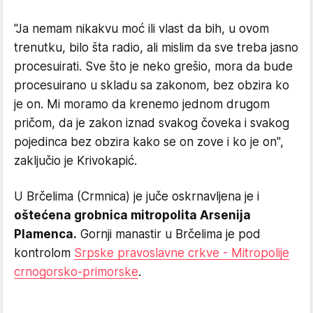
"Ja nemam nikakvu moć ili vlast da bih, u ovom
trenutku, bilo šta radio, ali mislim da sve treba jasno
procesuirati. Sve što je neko grešio, mora da bude
procesuirano u skladu sa zakonom, bez obzira ko
je on. Mi moramo da krenemo jednom drugom
pričom, da je zakon iznad svakog čoveka i svakog
pojedinca bez obzira kako se on zove i ko je on",
zaključio je Krivokapić.
U Brčelima (Crmnica) je juče oskrnavljena je i
oštećena grobnica mitropolita Arsenija
Plamenca.
Gornji manastir u Brčelima je pod
kontrolom
Srpske pravoslavne crkve - Mitropolije
crnogorsko-primorske
.