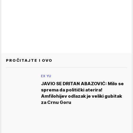
PROČITAJTE I OVO
EX YU
JAVIO SE DRITAN ABAZOVIĆ: Milo se
sprema da politički aterira!
Amfilohijev odlazak je veliki gubitak
za Crnu Goru