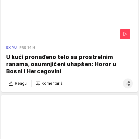
EX YU
PRE 14 H
U kući pronađeno telo sa prostrelnim
ranama, osumnjičeni uhapšen: Horor u
Bosni i Hercegovini
Reaguj
Komentariši