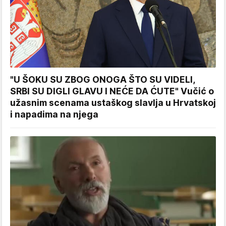
"U ŠOKU SU ZBOG ONOGA ŠTO SU VIDELI,
SRBI SU DIGLI GLAVU I NEĆE DA ĆUTE" Vučić o
užasnim scenama ustaškog slavlja u Hrvatskoj
i napadima na njega