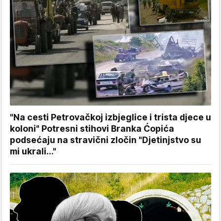
"Na cesti Petrovačkoj izbjeglice i trista djece u
koloni" Potresni stihovi Branka Ćopića
podsećaju na stravični zločin "Djetinjstvo su
mi ukrali..."