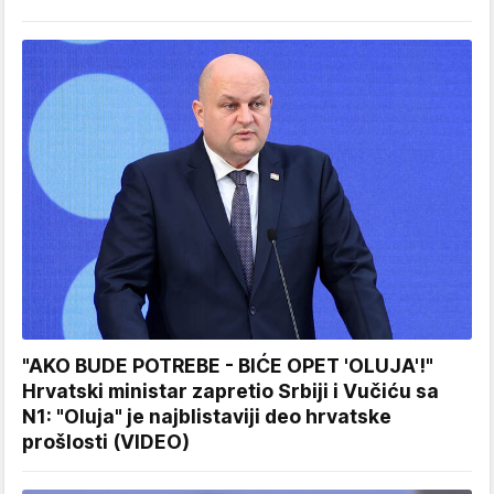
"AKO BUDE POTREBE - BIĆE OPET 'OLUJA'!"
Hrvatski ministar zapretio Srbiji i Vučiću sa
N1: "Oluja" je najblistaviji deo hrvatske
prošlosti (VIDEO)