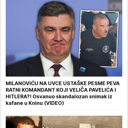
MILANOVIĆU NA UVCE USTAŠKE PESME PEVA
RATNI KOMANDANT KOJI VELIČA PAVELIĆA I
HITLERA?! Osvanuo skandalozan snimak iz
kafane u Kninu (VIDEO)