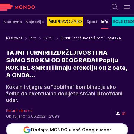
Naslovna
Najnovije
Sport
Info
Naslovna
Info
EX YU
Turniri izdržljivosti širom Hrvatske
TAJNI TURNIRI IZDRŽLJIVOSTI NA
SAMO 500 KM OD BEOGRADA! Popiju
KOKTEL SMRTI i imaju erekciju od 2 sata,
A ONDA...
Kokain i vijagra su "dobitna" kombinacija ako
želite da eventualno dobijete srčani ili moždani
udar.
Petar Latinović
41
Objavljeno 13.06.2022. 12:09h
Dodajte MONDO u vaš Google izbor