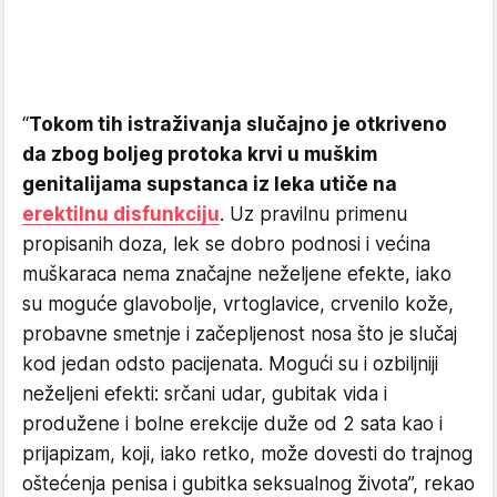
“
Tokom tih istraživanja slučajno je otkriveno
da zbog boljeg protoka krvi u muškim
genitalijama supstanca iz leka utiče na
erektilnu disfunkciju
. Uz pravilnu primenu
propisanih doza, lek se dobro podnosi i većina
muškaraca nema značajne neželjene efekte, iako
su moguće glavobolje, vrtoglavice, crvenilo kože,
probavne smetnje i začepljenost nosa što je slučaj
kod jedan odsto pacijenata. Mogući su i ozbiljniji
neželjeni efekti: srčani udar, gubitak vida i
produžene i bolne erekcije duže od 2 sata kao i
prijapizam, koji, iako retko, može dovesti do trajnog
oštećenja penisa i gubitka seksualnog života”, rekao