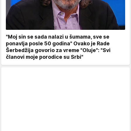
"Moj sin se sada nalazi u šumama, sve se
ponavlja posle 50 godina" Ovako je Rade
Šerbedžija govorio za vreme "Oluje": "Svi
članovi moje porodice su Srbi"