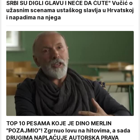
SRBI SU DIGLI GLAVU I NEĆE DA ĆUTE" Vučić o
užasnim scenama ustaškog slavlja u Hrvatskoj
i napadima na njega
TOP 10 PESAMA KOJE JE DINO MERLIN
"POZAJMIO"! Zgrnuo lovu na hitovima, a sada
DRUGIMA NAPLAĆUJE AUTORSKA PRAVA