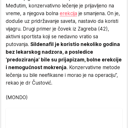
Međutim, konzervativno lečenje je prijavljeno na
vreme, a njegova bolna
erekcija
je smanjena. On je,
doduše uz pridržavanje saveta, nastavio da koristi
vijagru. Drugi primer je čovek iz Zagreba (42),
aktivni sportista koji se nedavno vratio sa
putovanja.
Sildenafil je koristio nekoliko godina
bez lekarskog nadzora, a posledice
‘predoziranja’ bile su prijapizam, bolne erekcije
i nemogućnost mokrenja
. Konzervativne metode
lečenja su bile neefikasne i morao je na operaciju”,
rekao je dr Čustović.
(MONDO)