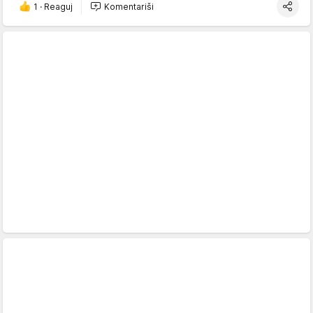
1
·
Reaguj
Komentariši