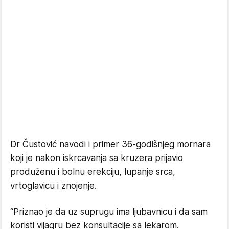
Dr Čustović navodi i primer 36-godišnjeg mornara
koji je nakon iskrcavanja sa kruzera prijavio
produženu i bolnu erekciju, lupanje srca,
vrtoglavicu i znojenje.
“Priznao je da uz suprugu ima ljubavnicu i da sam
koristi vijagru bez konsultacije sa lekarom.