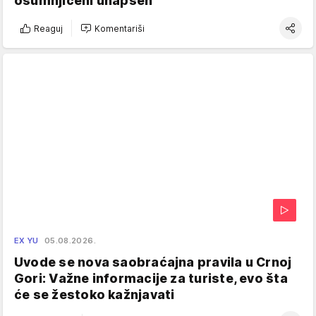
osumnjičeni uhapšen
Reaguj
Komentariši
EX YU
05.08.2026.
Uvode se nova saobraćajna pravila u Crnoj
Gori: Važne informacije za turiste, evo šta
će se žestoko kažnjavati