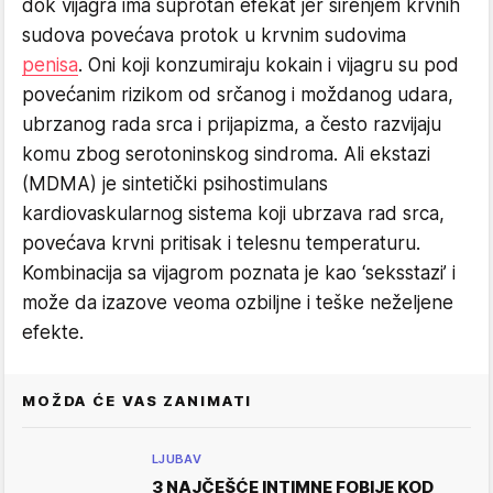
dok vijagra ima suprotan efekat jer širenjem krvnih
sudova povećava protok u krvnim sudovima
penisa
. Oni koji konzumiraju kokain i vijagru su pod
povećanim rizikom od srčanog i moždanog udara,
ubrzanog rada srca i prijapizma, a često razvijaju
komu zbog serotoninskog sindroma. Ali ekstazi
(MDMA) je sintetički psihostimulans
kardiovaskularnog sistema koji ubrzava rad srca,
povećava krvni pritisak i telesnu temperaturu.
Kombinacija sa vijagrom poznata je kao ‘seksstazi’ i
može da izazove veoma ozbiljne i teške neželjene
efekte.
MOŽDA ĆE VAS ZANIMATI
LJUBAV
3 NAJČEŠĆE INTIMNE FOBIJE KOD