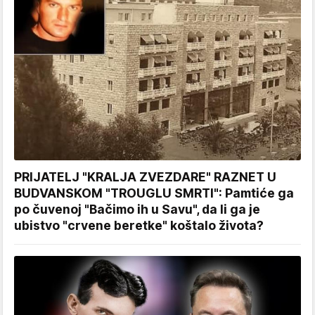
PRIJATELJ "KRALJA ZVEZDARE" RAZNET U
BUDVANSKOM "TROUGLU SMRTI": Pamtiće ga
po čuvenoj "Bačimo ih u Savu", da li ga je
ubistvo "crvene beretke" koštalo života?