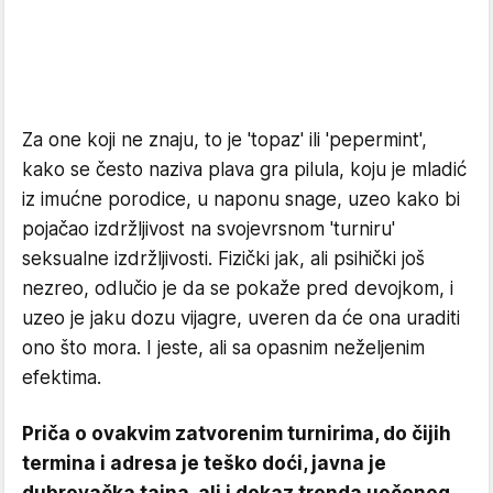
Za one koji ne znaju, to je 'topaz' ili 'pepermint',
kako se često naziva plava gra pilula, koju je mladić
iz imućne porodice, u naponu snage, uzeo kako bi
pojačao izdržljivost na svojevrsnom 'turniru'
seksualne izdržljivosti. Fizički jak, ali psihički još
nezreo, odlučio je da se pokaže pred devojkom, i
uzeo je jaku dozu vijagre, uveren da će ona uraditi
ono što mora. I jeste, ali sa opasnim neželjenim
efektima.
Priča o ovakvim zatvorenim turnirima, do čijih
termina i adresa je teško doći, javna je