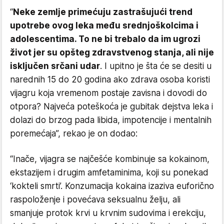
“
Neke zemlje primećuju zastrašujući trend
upotrebe ovog leka među srednjoškolcima i
adolescentima. To ne bi trebalo da im ugrozi
život jer su opšteg zdravstvenog stanja, ali nije
isključen srčani udar
. I upitno je šta će se desiti u
narednih 15 do 20 godina ako zdrava osoba koristi
vijagru koja vremenom postaje zavisna i dovodi do
otpora? Najveća poteškoća je gubitak dejstva leka i
dolazi do brzog pada libida, impotencije i mentalnih
poremećaja”, rekao je on dodao:
“Inače, vijagra se najčešće kombinuje sa kokainom,
ekstazijem i drugim amfetaminima, koji su ponekad
‘kokteli smrti’. Konzumacija kokaina izaziva euforično
raspoloženje i povećava seksualnu želju, ali
smanjuje protok krvi u krvnim sudovima i erekciju,