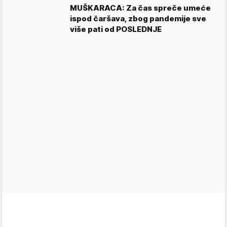
MUŠKARACA: Za čas spreče umeće
ispod čaršava, zbog pandemije sve
više pati od POSLEDNJE