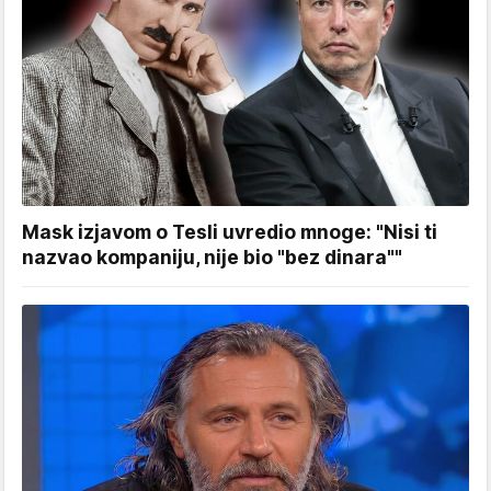
Mask izjavom o Tesli uvredio mnoge: "Nisi ti
nazvao kompaniju, nije bio "bez dinara""