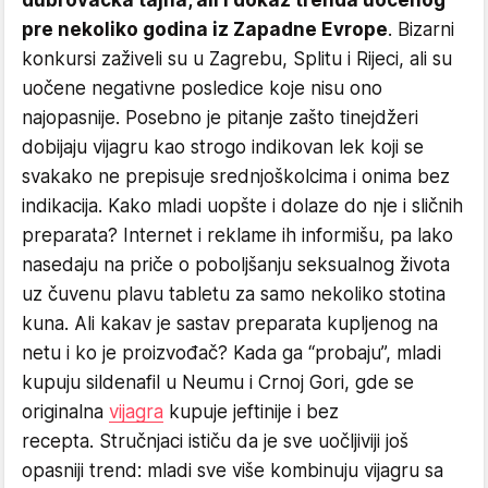
dubrovačka tajna, ali i dokaz trenda uočenog
pre nekoliko godina iz Zapadne Evrope
. Bizarni
konkursi zaživeli su u Zagrebu, Splitu i Rijeci, ali su
uočene negativne posledice koje nisu ono
najopasnije. Posebno je pitanje zašto tinejdžeri
dobijaju vijagru kao strogo indikovan lek koji se
svakako ne prepisuje srednjoškolcima i onima bez
indikacija. Kako mladi uopšte i dolaze do nje i sličnih
preparata? Internet i reklame ih informišu, pa lako
nasedaju na priče o poboljšanju seksualnog života
uz čuvenu plavu tabletu za samo nekoliko stotina
kuna. Ali kakav je sastav preparata kupljenog na
netu i ko je proizvođač? Kada ga “probaju”, mladi
kupuju sildenafil u Neumu i Crnoj Gori, gde se
originalna
vijagra
kupuje jeftinije i bez
recepta. Stručnjaci ističu da je sve uočljiviji još
opasniji trend: mladi sve više kombinuju vijagru sa