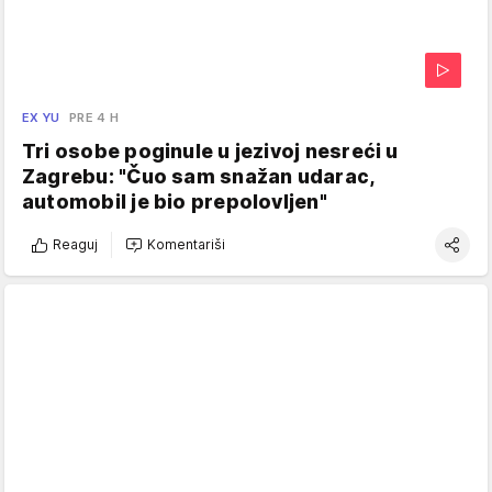
EX YU
PRE 4 H
Tri osobe poginule u jezivoj nesreći u
Zagrebu: "Čuo sam snažan udarac,
automobil je bio prepolovljen"
Reaguj
Komentariši