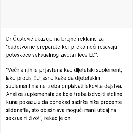
Dr Čustović ukazuje na brojne reklame za
“čudotvorne preparate koji preko noći rešavaju
poteškoće seksualnog života i leče ED“.
“Većina njih je prijavljena kao dijetetski suplement,
iako propis EU jasno kaže da dijetetskim
suplementima ne treba pripisivati lekovita dejstva.
Analize suplemenata za koje treba izdvojiti stotine
kuna pokazuju da ponekad sadrže niže procente
sildenafila, što objašnjava mogući manji uticaj na
seksualni život”, rekao je on.