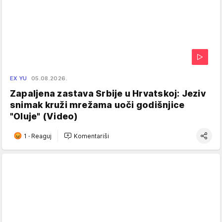
EX YU
05.08.2026.
Zapaljena zastava Srbije u Hrvatskoj: Jeziv
snimak kruži mrežama uoči godišnjice
"Oluje" (Video)
1
·
Reaguj
Komentariši