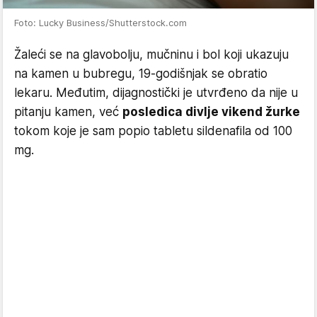
Foto: Lucky Business/Shutterstock.com
Žaleći se na glavobolju, mučninu i bol koji ukazuju
na kamen u bubregu, 19-godišnjak se obratio
lekaru. Međutim, dijagnostički je utvrđeno da nije u
pitanju kamen, već
posledica divlje vikend žurke
tokom koje je sam popio tabletu sildenafila od 100
mg.