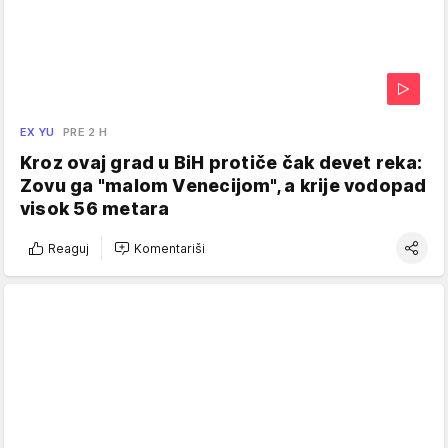
EX YU
PRE 2 H
Kroz ovaj grad u BiH protiče čak devet reka:
Zovu ga "malom Venecijom", a krije vodopad
visok 56 metara
Reaguj
Komentariši