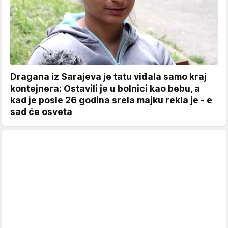
Dragana iz Sarajeva je tatu viđala samo kraj
kontejnera: Ostavili je u bolnici kao bebu, a
kad je posle 26 godina srela majku rekla je - e
sad će osveta