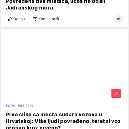
Povređena dva mladića, užas na obali
Jadranskog mora
Reaguj
Komentariši
EX YU
PRE 22 H
Prve slike sa mesta sudara vozova u
Hrvatskoj: Više ljudi povređeno, teretni voz
prošao kroz crveno?