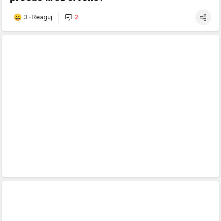
3
·
Reaguj
2