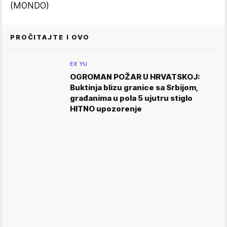
(MONDO)
PROČITAJTE I OVO
EX YU
OGROMAN POŽAR U HRVATSKOJ:
Buktinja blizu granice sa Srbijom,
građanima u pola 5 ujutru stiglo
HITNO upozorenje