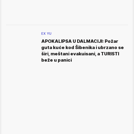
EX YU
APOKALIPSA U DALMACIJI: Požar
guta kuće kod Šibenika i ubrzano se
širi, meštani evakuisani, a TURISTI
beže u panici