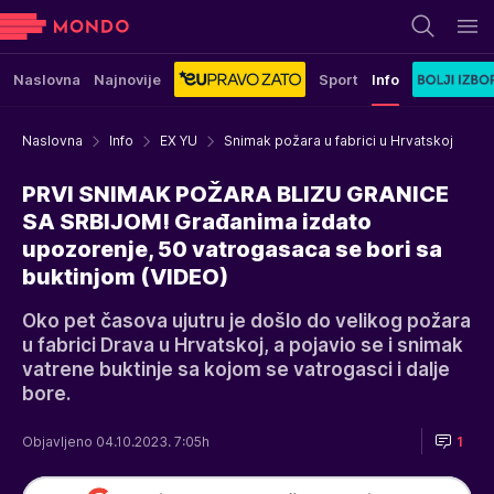
Naslovna
Najnovije
Sport
Info
Naslovna
Info
EX YU
Snimak požara u fabrici u Hrvatskoj
PRVI SNIMAK POŽARA BLIZU GRANICE
SA SRBIJOM! Građanima izdato
upozorenje, 50 vatrogasaca se bori sa
buktinjom (VIDEO)
Oko pet časova ujutru je došlo do velikog požara
u fabrici Drava u Hrvatskoj, a pojavio se i snimak
vatrene buktinje sa kojom se vatrogasci i dalje
bore.
Objavljeno 04.10.2023. 7:05h
1