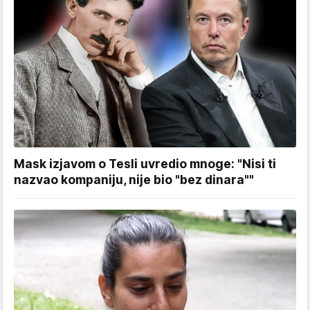
Mask izjavom o Tesli uvredio mnoge: "Nisi ti
nazvao kompaniju, nije bio "bez dinara""