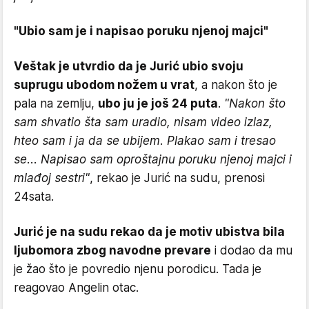
"Ubio sam je i napisao poruku njenoj majci"
Veštak je utvrdio da je Jurić ubio svoju
suprugu ubodom nožem u vrat
, a nakon što je
pala na zemlju,
ubo ju je još 24 puta
.
"Nakon što
sam shvatio šta sam uradio, nisam video izlaz,
hteo sam i ja da se ubijem. Plakao sam i tresao
se... Napisao sam oproštajnu poruku njenoj majci i
mlađoj sestri"
, rekao je Jurić na sudu, prenosi
24sata.
Jurić je na sudu rekao da je motiv ubistva bila
ljubomora zbog navodne prevare
i dodao da mu
je žao što je povredio njenu porodicu. Tada je
reagovao Angelin otac.