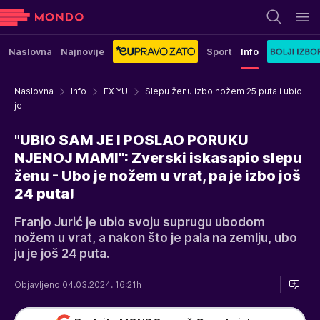
Naslovna
Najnovije
Sport
Info
Naslovna
Info
EX YU
Slepu ženu izbo nožem 25 puta i ubio
je
"UBIO SAM JE I POSLAO PORUKU
NJENOJ MAMI": Zverski iskasapio slepu
ženu - Ubo je nožem u vrat, pa je izbo još
24 puta!
Franjo Jurić je ubio svoju suprugu ubodom
nožem u vrat, a nakon što je pala na zemlju, ubo
ju je još 24 puta.
Objavljeno 04.03.2024. 16:21h