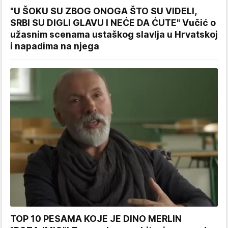
"U ŠOKU SU ZBOG ONOGA ŠTO SU VIDELI,
SRBI SU DIGLI GLAVU I NEĆE DA ĆUTE" Vučić o
užasnim scenama ustaškog slavlja u Hrvatskoj
i napadima na njega
TOP 10 PESAMA KOJE JE DINO MERLIN