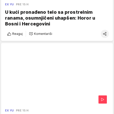
EX YU
PRE 15 H
U kući pronađeno telo sa prostrelnim
ranama, osumnjičeni uhapšen: Horor u
Bosni i Hercegovini
Reaguj
Komentariši
EX YU
PRE 15 H