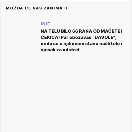
MOŽDA ĆE VAS ZANIMATI
SVET
NA TELU BILO 66 RANA OD MAČETE I
ČEKIĆA! Par obožavao "ĐAVOLE",
onda su u njihovom stanu našli telo i
spisak za odstrel