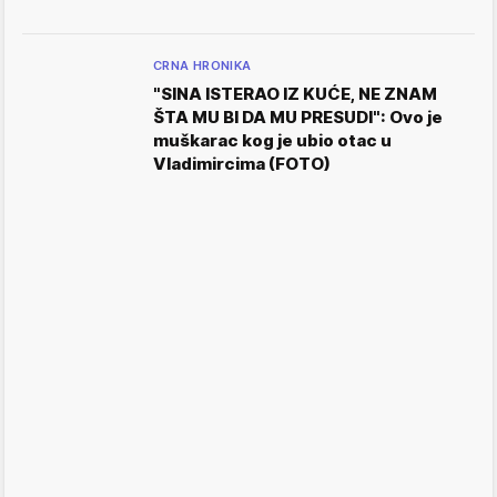
CRNA HRONIKA
"SINA ISTERAO IZ KUĆE, NE ZNAM
ŠTA MU BI DA MU PRESUDI": Ovo je
muškarac kog je ubio otac u
Vladimircima (FOTO)