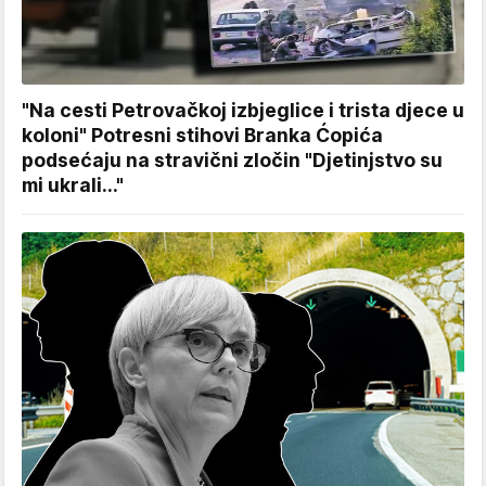
"Na cesti Petrovačkoj izbjeglice i trista djece u
koloni" Potresni stihovi Branka Ćopića
podsećaju na stravični zločin "Djetinjstvo su
mi ukrali..."