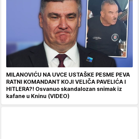
MILANOVIĆU NA UVCE USTAŠKE PESME PEVA
RATNI KOMANDANT KOJI VELIČA PAVELIĆA I
HITLERA?! Osvanuo skandalozan snimak iz
kafane u Kninu (VIDEO)