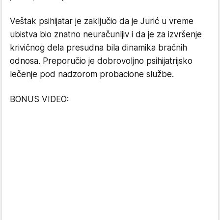
Veštak psihijatar je zaključio da je Jurić u vreme
ubistva bio znatno neuračunljiv i da je za izvršenje
krivičnog dela presudna bila dinamika bračnih
odnosa. Preporučio je dobrovoljno psihijatrijsko
lečenje pod nadzorom probacione službe.
BONUS VIDEO: