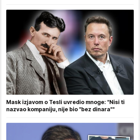
Mask izjavom o Tesli uvredio mnoge: "Nisi ti
nazvao kompaniju, nije bio "bez dinara""