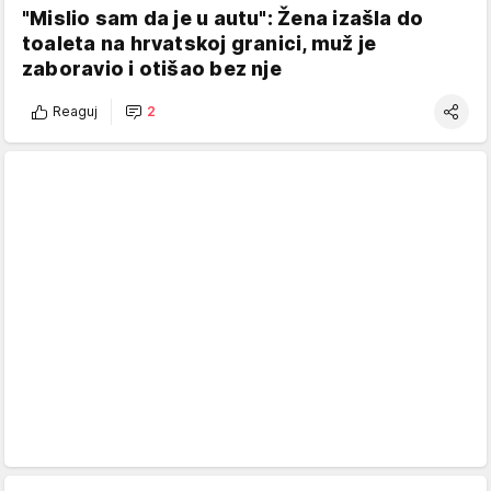
"Mislio sam da je u autu": Žena izašla do
toaleta na hrvatskoj granici, muž je
zaboravio i otišao bez nje
Reaguj
2