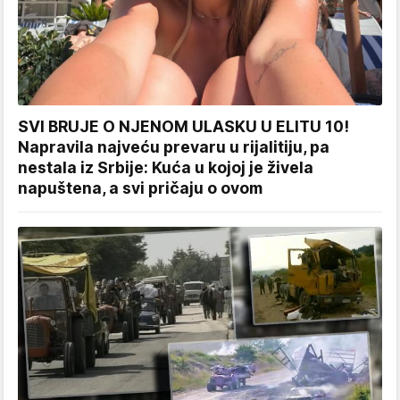
SVI BRUJE O NJENOM ULASKU U ELITU 10!
Napravila najveću prevaru u rijalitiju, pa
nestala iz Srbije: Kuća u kojoj je živela
napuštena, a svi pričaju o ovom