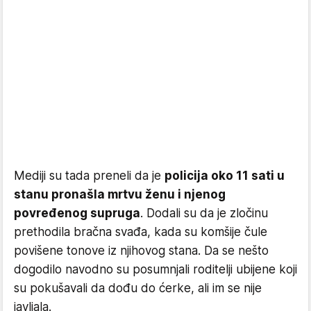
Mediji su tada preneli da je
policija oko 11 sati u
stanu pronašla mrtvu ženu i njenog
povređenog supruga
. Dodali su da je zločinu
prethodila bračna svađa, kada su komšije čule
povišene tonove iz njihovog stana. Da se nešto
dogodilo navodno su posumnjali roditelji ubijene koji
su pokušavali da dođu do ćerke, ali im se nije
javljala.