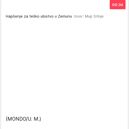
00:34
Hapšenje za teško ubistvo u Zemunu
Izvor: Mup Srbije
(MONDO/U. M.)