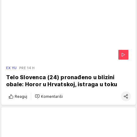
EX YU
PRE 14 H
Telo Slovenca (24) pronađeno u blizini
obale: Horor u Hrvatskoj, istraga u toku
Reaguj
Komentariši