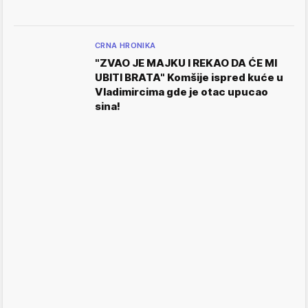
CRNA HRONIKA
"ZVAO JE MAJKU I REKAO DA ĆE MI
UBITI BRATA" Komšije ispred kuće u
Vladimircima gde je otac upucao
sina!