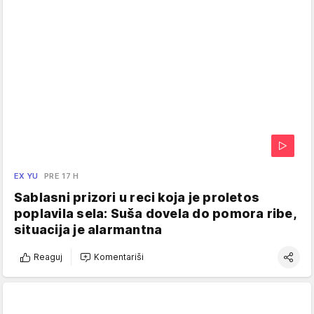
EX YU
PRE 17 H
Sablasni prizori u reci koja je proletos
poplavila sela: Suša dovela do pomora ribe,
situacija je alarmantna
Reaguj
Komentariši