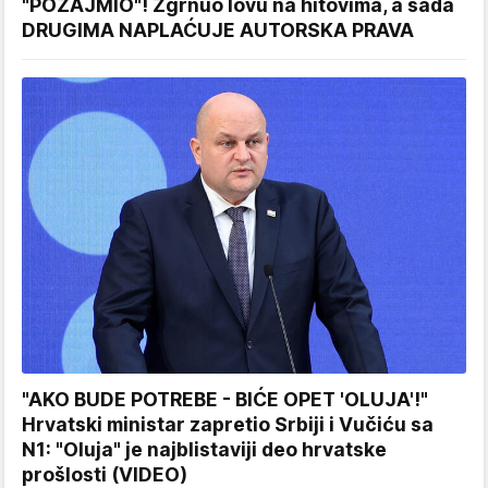
"POZAJMIO"! Zgrnuo lovu na hitovima, a sada
DRUGIMA NAPLAĆUJE AUTORSKA PRAVA
"AKO BUDE POTREBE - BIĆE OPET 'OLUJA'!"
Hrvatski ministar zapretio Srbiji i Vučiću sa
N1: "Oluja" je najblistaviji deo hrvatske
prošlosti (VIDEO)