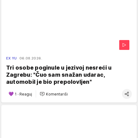
EX YU
06.08.2026.
Tri osobe poginule u jezivoj nesreći u
Zagrebu: "Čuo sam snažan udarac,
automobil je bio prepolovljen"
1
·
Reaguj
Komentariši