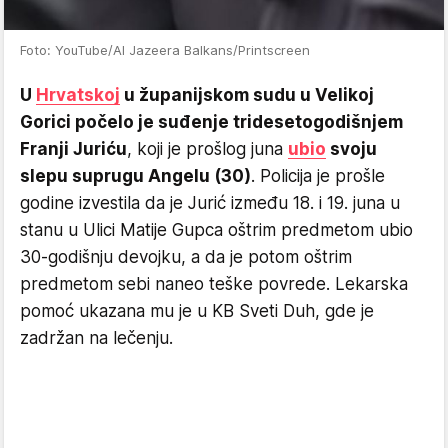
Foto: YouTube/Al Jazeera Balkans/Printscreen
U
Hrvatskoj
u županijskom sudu u Velikoj
Gorici počelo je suđenje tridesetogodišnjem
Franji Juriću
, koji je prošlog juna
ubio
svoju
slepu suprugu Angelu (30)
. Policija je prošle
godine izvestila da je Jurić između 18. i 19. juna u
stanu u Ulici Matije Gupca oštrim predmetom ubio
30-godišnju devojku, a da je potom oštrim
predmetom sebi naneo teške povrede. Lekarska
pomoć ukazana mu je u KB Sveti Duh, gde je
zadržan na lečenju.