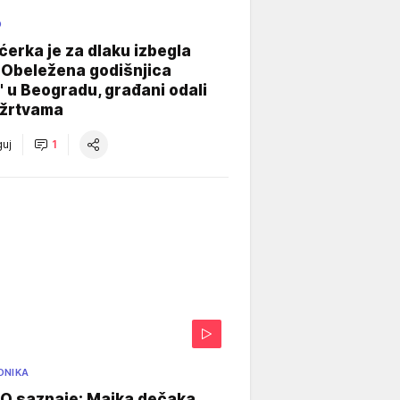
O
ćerka je za dlaku izbegla
 Obeležena godišnjica
" u Beogradu, građani odali
 žrtvama
uj
1
ONIKA
 saznaje: Majka dečaka