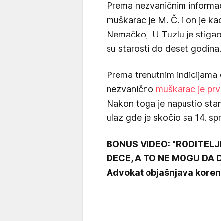
Prema nezvaničnim informaci
muškarac je M. Č. i on je ka
Nemačkoj. U Tuzlu je stiga
su starosti do deset godina.
Prema trenutnim indicijama do
nezvanično
muškarac je prv
Nakon toga je napustio stan
ulaz gde je skočio sa 14. spr
BONUS VIDEO: "RODITELJ
DECE, A TO NE MOGU DA 
Advokat objašnjava kore