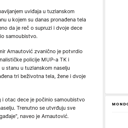
obavljanjem uviđaja u tuzlanskom
stanu u kojem su danas pronađena tela
eno da je reč o supruzi i dvoje dece
nio samoubistvo.
ir Arnautović zvanično je potvrdio
inalističke policije MUP-a TK i
j u stanu u tuzlanskom naselju
đena tri beživotna tela, žene i dvoje
g i otac dece je počinio samoubistvo
MOND
selju. Trenutno se utvrđuju sve
ađaje", naveo je Arnautović.