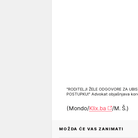
"RODITELJI ŽELE ODGOVORE ZA UBI
POSTUPKU!" Advokat objašnjava ko
(Mondo/
Klix.ba
/M. Š.)
MOŽDA ĆE VAS ZANIMATI