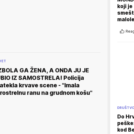
koji j
smešte
malole
Reag
VET
ZBOLA GA ŽENA, A ONDA JU JE
BIO IZ SAMOSTRELA! Policija
atekla krvave scene - "Imala
rostrelnu ranu na grudnom košu"
DRUŠTV
Do Hr
peške
kod B