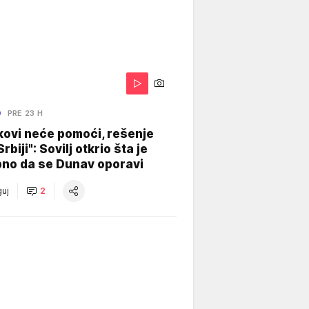
O
PRE 23 H
kovi neće pomoći, rešenje
Srbiji": Sovilj otkrio šta je
bno da se Dunav oporavi
uj
2