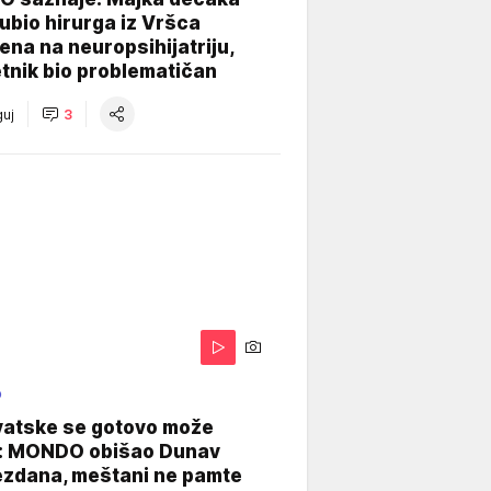
e ubio hirurga iz Vršca
na na neuropsihijatriju,
tnik bio problematičan
uj
3
O
vatske se gotovo može
: MONDO obišao Dunav
ezdana, meštani ne pamte