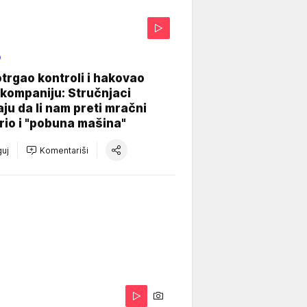
O
otrgao kontroli i hakovao
kompaniju: Stručnjaci
aju da li nam preti mračni
io i "pobuna mašina"
uj
Komentariši