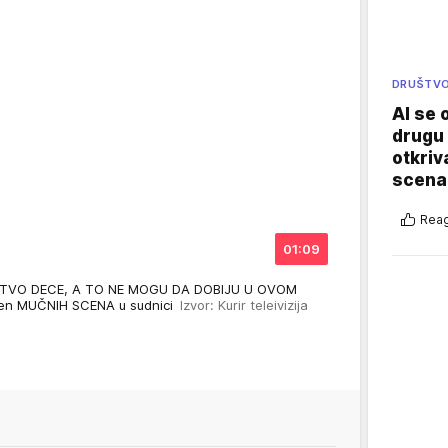
DRUŠTV
AI se 
drugu 
otkriv
scenar
Reag
01:09
STVO DECE, A TO NE MOGU DA DOBIJU U OVOM
ren MUČNIH SCENA u sudnici
Izvor: Kurir teleivizija