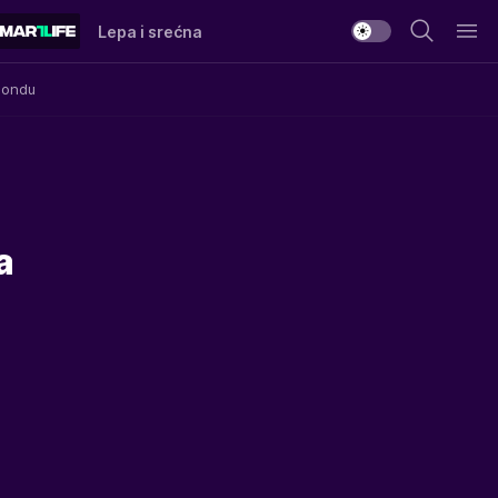
Lepa i srećna
Mondu
a