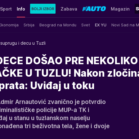
Sport
Info
Zabava
Magazin
Ekonomija
Srbija
Beograd na Mondu
Svet
EX YU
Novi Sad na 
suprugu i decu u Tuzli
 DECE DOŠAO PRE NEKOLIKO
ČKE U TUZLU! Nakon zločin
prata: Uviđaj u toku
Admir Arnautović zvanično je potvrdio
iminalističke policije MUP-a TK i
đaj u stanu u tuzlanskom naselju
nađena tri beživotna tela, žene i dvoje