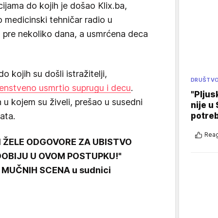
jama do kojih je došao Klix.ba,
o medicinski tehničar radio u
o pre nekoliko dana, a usmrćena deca
 kojih su došli istražitelji,
DRUŠTV
enstveno usmrtio suprugu i decu
.
"Pljus
 u kojem su živeli, prešao u susedni
nije u 
potre
ata.
Reag
I ŽELE ODGOVORE ZA UBISTVO
DOBIJU U OVOM POSTUPKU!"
n MUČNIH SCENA u sudnici