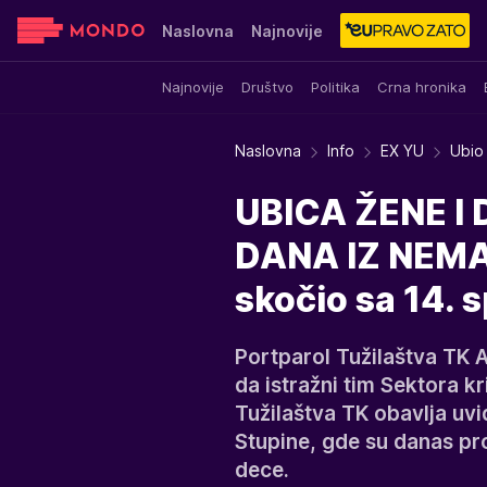
Naslovna
Najnovije
Najnovije
Društvo
Politika
Crna hronika
Sensa
Stvar ukusa
Yumama
Naslovna
Info
EX YU
Ubio 
UBICA ŽENE I
DANA IZ NEMA
skočio sa 14. s
Portparol Tužilaštva TK 
da istražni tim Sektora kr
Tužilaštva TK obavlja uvi
Stupine, gde su danas pro
dece.