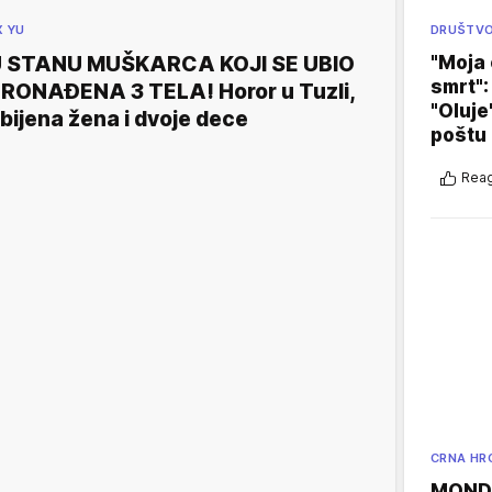
DRUŠTV
X YU
"Moja 
 STANU MUŠKARCA KOJI SE UBIO
smrt":
RONAĐENA 3 TELA! Horor u Tuzli,
"Oluje
bijena žena i dvoje dece
poštu
Reag
CRNA HR
MONDO