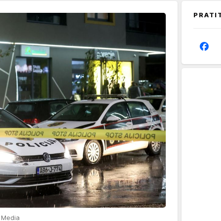
PRATI
l Media