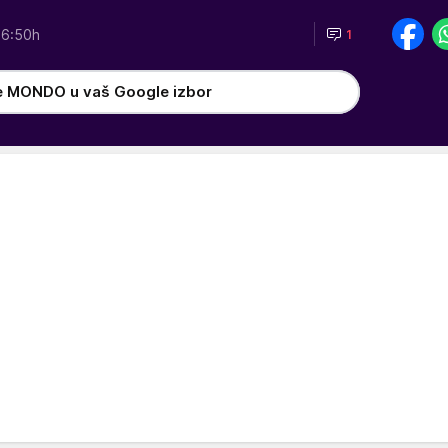
16:50h
1
e MONDO u vaš Google izbor