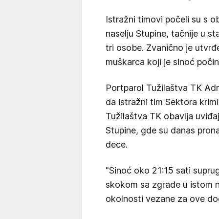
Istražni timovi počeli su s 
naselju Stupine, tačnije u 
tri osobe. Zvanično je utvrđ
muškarca koji je sinoć poči
Portparol Tužilaštva TK Adm
da istražni tim Sektora krim
Tužilaštva TK obavlja uviđa
Stupine, gde su danas prona
dece.
"Sinoć oko 21:15 sati supru
skokom sa zgrade u istom na
okolnosti vezane za ove dog