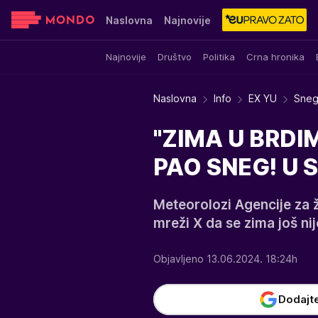
Naslovna
Najnovije
Najnovije
Društvo
Politika
Crna hronika
Sensa
Stvar ukusa
Yumama
Naslovna
Info
EX YU
Sneg 
"ZIMA U BRDI
PAO SNEG! U Sl
Meteorolozi Agencije za ž
mreži X da se zima još nij
Objavljeno 13.06.2024. 18:24h
Dodajt