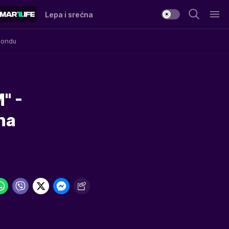
Lepa i srećna
Mondu
" -
na