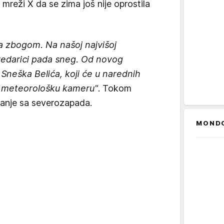
 mreži X da se zima još nije oprostila
la zbogom. Na našoj najvišoj
redarici pada sneg. Od novog
Sneška Belića, koji će u narednih
šu meteorološku kameru"
. Tokom
vanje sa severozapada.
MOND