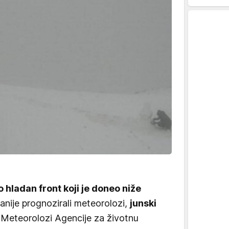
 hladan front koji je doneo niže
 ranije prognozirali meteorolozi,
junski
. Meteorolozi Agencije za životnu