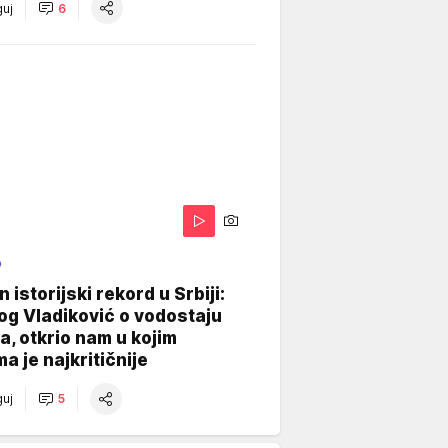
uj
6
O
 istorijski rekord u Srbiji:
og Vladiković o vodostaju
, otkrio nam u kojim
a je najkritičnije
uj
5