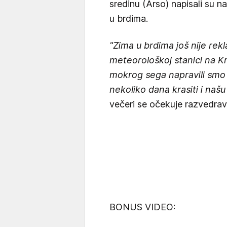
sredinu (Arso) napisali su na
u brdima.
"Zima u brdima još nije rek
meteorološkoj stanici na K
mokrog sega napravili smo 
nekoliko dana krasiti i na
večeri se očekuje razvedra
BONUS VIDEO: