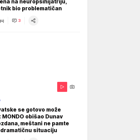
na na neuropsihijatriju,
tnik bio problematičan
uj
3
O
vatske se gotovo može
: MONDO obišao Dunav
ezdana, meštani ne pamte
dramatičnu situaciju