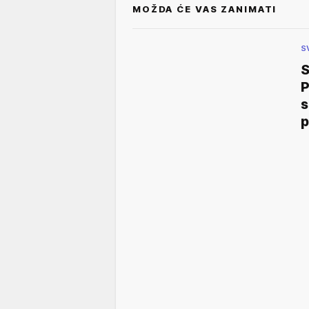
MOŽDA ĆE VAS ZANIMATI
S
P
s
p