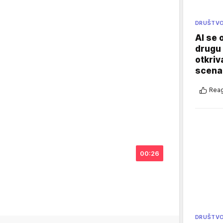
DRUŠTV
AI se 
drugu 
otkriv
scenar
Reag
00:26
DRUŠTV