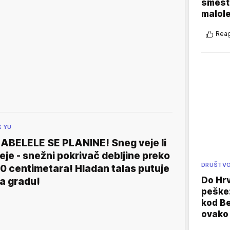
smešte
malole
Reag
X YU
ABELELE SE PLANINE! Sneg veje li
eje - snežni pokrivač debljine preko
DRUŠTV
0 centimetara! Hladan talas putuje
Do Hr
a gradu!
peške
kod B
ovako 