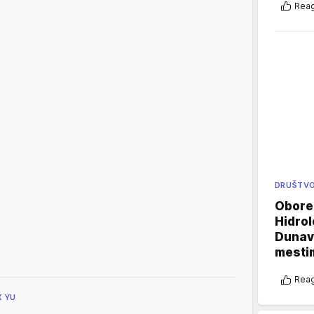
Reag
DRUŠTV
Oboren
Hidrol
Dunava
mestim
Reag
X YU