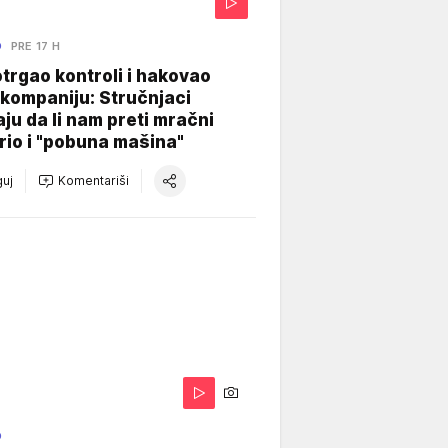
O
PRE 17 H
otrgao kontroli i hakovao
kompaniju: Stručnjaci
aju da li nam preti mračni
io i "pobuna mašina"
uj
Komentariši
O