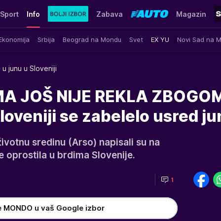
Sport
Info
Zabava
Magazin
Ekonomija
Srbija
Beograd na Mondu
Svet
EX YU
Novi Sad na 
u junu u Sloveniji
MA JOŠ NIJE REKLA ZBOGOM
oveniji se zabelelo usred ju
ivotnu sredinu (Arso) napisali su na
e oprostila u brdima Slovenije.
1
e MONDO u vaš Google izbor