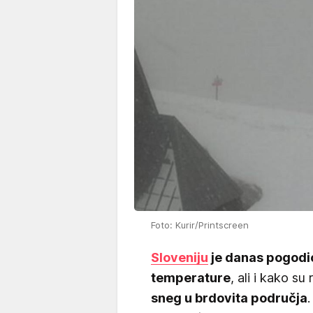
Foto: Kurir/Printscreen
Sloveniju
je danas pogodio
temperature
, ali i kako su
sneg u brdovita područja