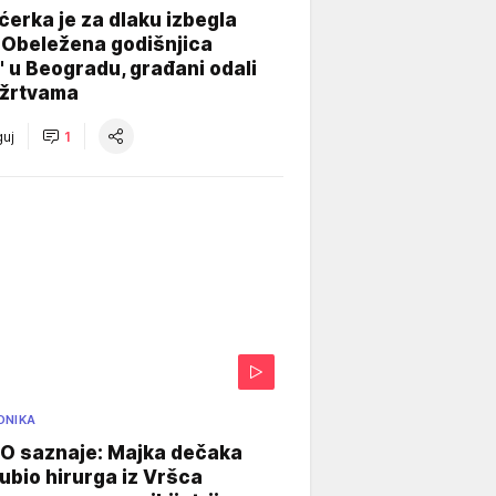
ćerka je za dlaku izbegla
 Obeležena godišnjica
" u Beogradu, građani odali
 žrtvama
uj
1
ONIKA
 saznaje: Majka dečaka
e ubio hirurga iz Vršca