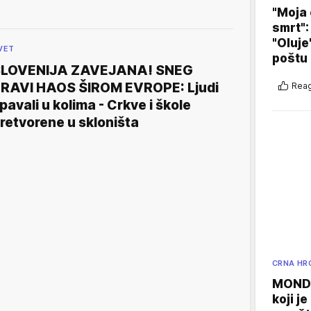
"Moja 
smrt":
"Oluje
VET
poštu
SLOVENIJA ZAVEJANA! SNEG
RAVI HAOS ŠIROM EVROPE: Ljudi
Reag
pavali u kolima - Crkve i škole
retvorene u skloništa
CRNA HR
MONDO
koji j