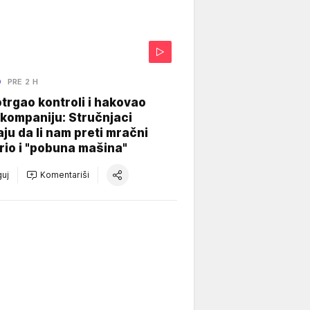
O
PRE 2 H
otrgao kontroli i hakovao
kompaniju: Stručnjaci
aju da li nam preti mračni
io i "pobuna mašina"
uj
Komentariši