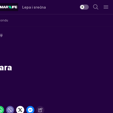
Lepa i srećna
Mondu
ji
ara