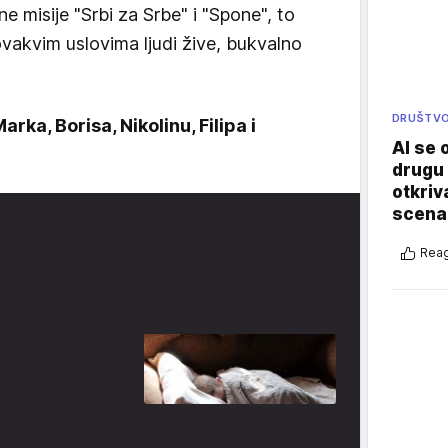
 misije "Srbi za Srbe" i "Spone", to
ovakvim uslovima ljudi žive, bukvalno
DRUŠTV
arka, Borisa, Nikolinu, Filipa i
AI se 
drugu 
otkriv
scenar
Reag