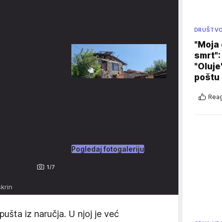
DRUŠTV
"Moja 
smrt":
"Oluje
poštu
Reag
Pogledaj fotogaleriju
1/7
skrin
ušta iz naručja. U njoj je već