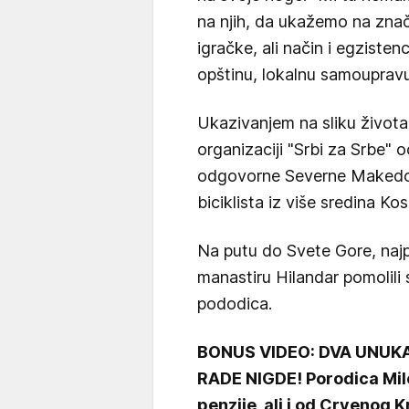
na njih, da ukažemo na znač
igračke, ali način i egzisten
opštinu, lokalnu samoupravu 
Ukazivanjem na sliku život
organizaciji "Srbi za Srbe" o
odgovorne Severne Makedoni
biciklista iz više sredina Ko
Na putu do Svete Gore, najp
manastiru Hilandar pomolili 
pododica.
BONUS VIDEO: DVA UNUKA
RADE NIGDE! Porodica Mil
penzije, ali i od Crvenog K