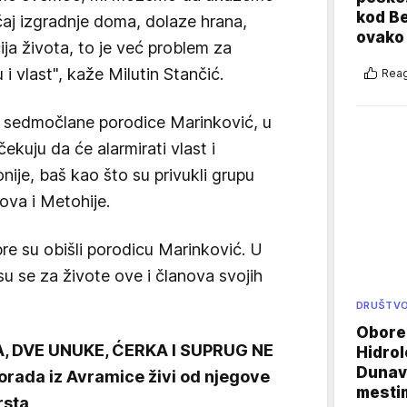
kod B
aj izgradnje doma, dolaze hrana,
ovako 
cija života, to je već problem za
i vlast", kaže Milutin Stančić.
Reag
a sedmočlane porodice Marinković, u
čekuju da će alarmirati vlast i
je, baš kao što su privukli grupu
sova i Metohije.
re su obišli porodicu Marinković. U
su se za živote ove i članova svojih
DRUŠTV
Oboren
, DVE UNUKE, ĆERKA I SUPRUG NE
Hidrol
Dunava
orada iz Avramice živi od njegove
mestim
rsta