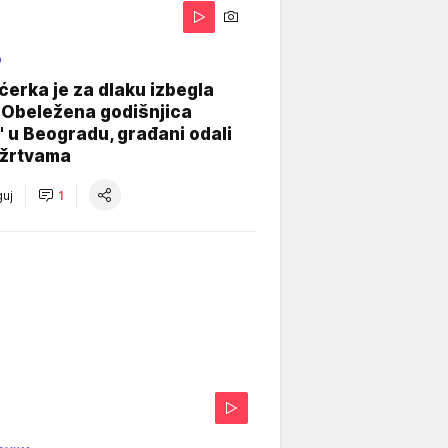
O
ćerka je za dlaku izbegla
 Obeležena godišnjica
" u Beogradu, građani odali
 žrtvama
uj
1