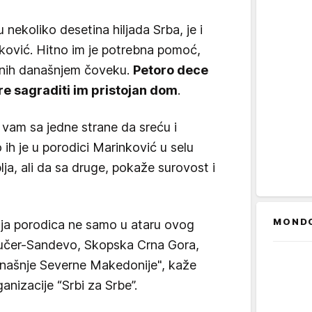
 nekoliko desetina hiljada Srba, je i
ković. Hitno im je potrebna pomoć,
ojnih današnjem čoveku.
Petoro dece
pre sagraditi im pristojan dom
.
 vam sa jedne strane da sreću i
 ih je u porodici Marinković u selu
ja, ali da sa druge, pokaže surovost i
MOND
ija porodica ne samo u ataru ovog
 Čučer-Sandevo, Skopska Crna Gora,
 današnje Severne Makedonije", kaže
ganizacije “Srbi za Srbe”.