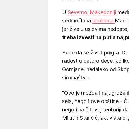
U
Severnoj Makedoniji
među
sedmočlana
porodica
Marin
jer žive u uslovima nedost
treba izvesti na put a naj
Bude da se život poigra. Da
radost u petoro dece, koliko
Gornjane, nedaleko od Skopl
siromaštvo.
"Ovo je možda i najugrožen
sela, nego i ove opštine -
nego i na čitavoj teritoriji
Milutin Stančić, aktivista or