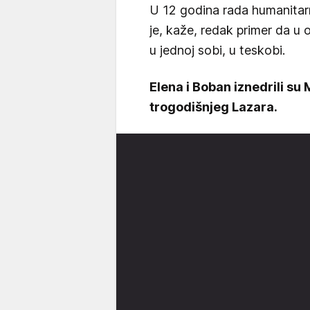
U 12 godina rada humanitarne
je, kaže, redak primer da u 
u jednoj sobi, u teskobi.
Elena i Boban iznedrili su M
trogodišnjeg Lazara.