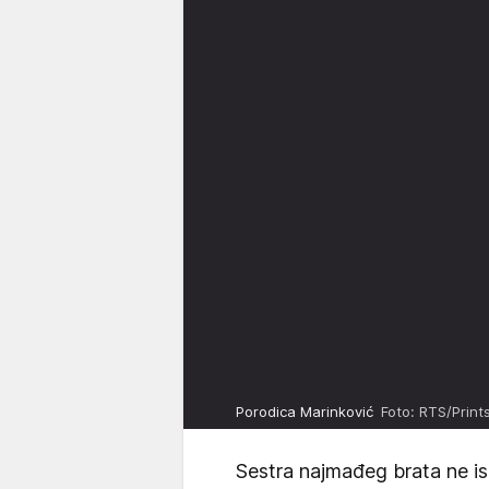
Porodica Marinković
Foto: RTS/Print
Sestra najmađeg brata ne isp