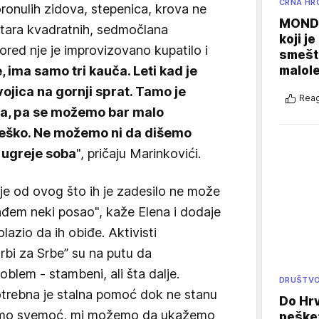
CRNA HR
ronulih zidova, stepenica, krova ne
MONDO
tara kvadratnih, sedmočlana
koji j
Pored nje je improvizovano kupatilo i
smešte
malole
, ima samo tri kauča. Leti kad je
ojica na gornji sprat. Tamo je
Reag
ta, pa se možemo bar malo
 teško. Ne možemo ni da dišemo
 ugreje soba
", pričaju Marinkovići.
ije od ovog što ih je zadesilo ne može
nađem neki posao", kaže Elena i dodaje
olazio da ih obiđe. Aktivisti
rbi za Srbe” su na putu da
blem - stambeni, ali šta dalje.
DRUŠTV
potrebna je stalna pomoć dok ne stanu
Do Hr
mamo svemoć, mi možemo da ukažemo
peške