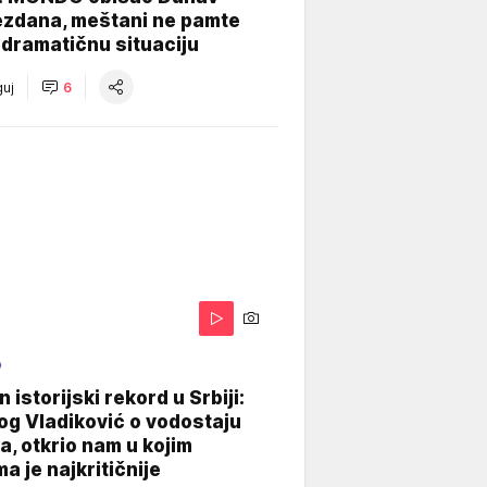
ezdana, meštani ne pamte
dramatičnu situaciju
uj
6
O
 istorijski rekord u Srbiji:
og Vladiković o vodostaju
, otkrio nam u kojim
a je najkritičnije