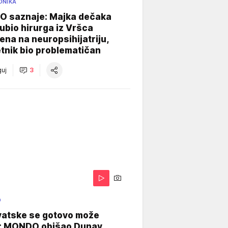
ONIKA
 saznaje: Majka dečaka
e ubio hirurga iz Vršca
na na neuropsihijatriju,
tnik bio problematičan
uj
3
O
vatske se gotovo može
: MONDO obišao Dunav