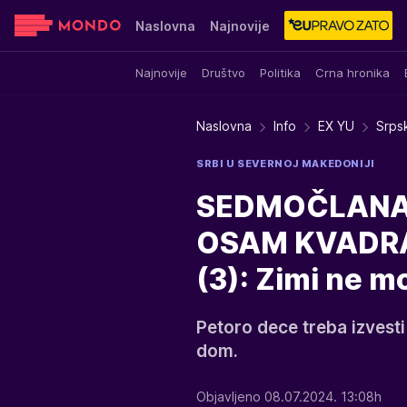
Naslovna
Najnovije
Najnovije
Društvo
Politika
Crna hronika
Sensa
Stvar ukusa
Yumama
Naslovna
Info
EX YU
Srps
SRBI U SEVERNOJ MAKEDONIJI
SEDMOČLANA 
OSAM KVADRATA
(3): Zimi ne 
Petoro dece treba izvesti 
dom.
Objavljeno 08.07.2024. 13:08h