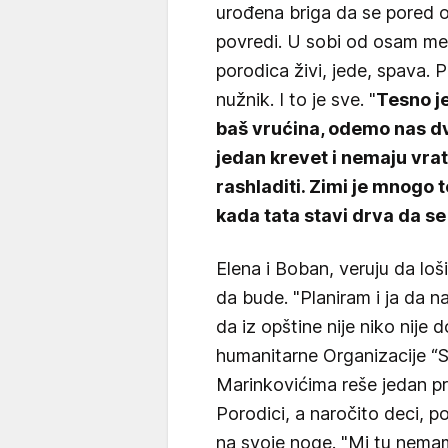
urođena briga da se pored o
povredi. U sobi od osam me
porodica živi, jede, spava. 
nužnik. I to je sve. "
Tesno je
baš vrućina, odemo nas dv
jedan krevet i nemaju vra
rashladiti. Zimi je mnogo
kada tata stavi drva da se
Elena i Boban, veruju da loš
da bude. "Planiram i ja da 
da iz opštine nije niko nije d
humanitarne Organizacije “S
Marinkovićima reše jedan pro
Porodici, a naročito deci, 
na svoje noge. "Mi tu ne