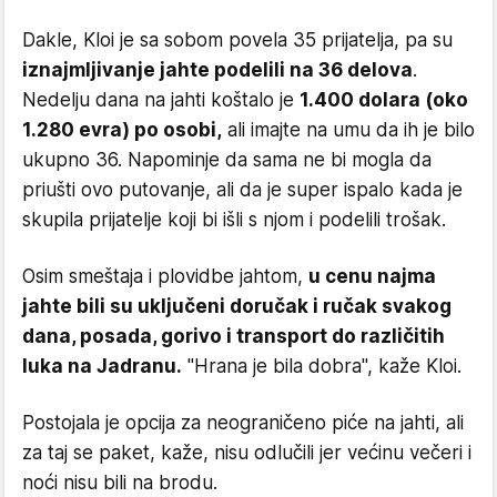
Dakle, Kloi je sa sobom povela 35 prijatelja, pa su
iznajmljivanje jahte podelili na 36 delova
.
Nedelju dana na jahti koštalo je
1.400 dolara (oko
1.280 evra) po osobi,
ali imajte na umu da ih je bilo
ukupno 36. Napominje da sama ne bi mogla da
priušti ovo putovanje, ali da je super ispalo kada je
skupila prijatelje koji bi išli s njom i podelili trošak.
Osim smeštaja i plovidbe jahtom,
u cenu najma
jahte bili su uključeni doručak i ručak svakog
dana, posada, gorivo i transport do različitih
luka na Jadranu.
"Hrana je bila dobra", kaže Kloi.
Postojala je opcija za neograničeno piće na jahti, ali
za taj se paket, kaže, nisu odlučili jer većinu večeri i
noći nisu bili na brodu.