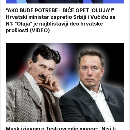
"AKO BUDE POTREBE - BIĆE OPET 'OLUJA'!"
Hrvatski ministar zapretio Srbiji i Vučiću sa
N1: "Oluja" je najblistaviji deo hrvatske
prošlosti (VIDEO)
Mask izjavom o Tesli uvredio mnoge: "Nisi ti