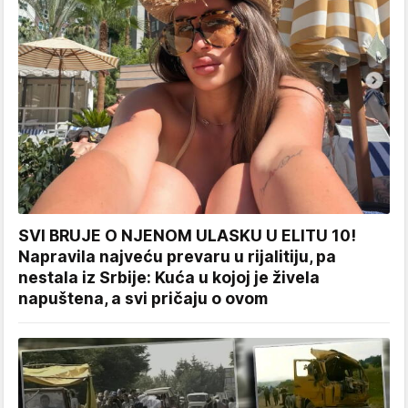
SVI BRUJE O NJENOM ULASKU U ELITU 10!
Napravila najveću prevaru u rijalitiju, pa
nestala iz Srbije: Kuća u kojoj je živela
napuštena, a svi pričaju o ovom