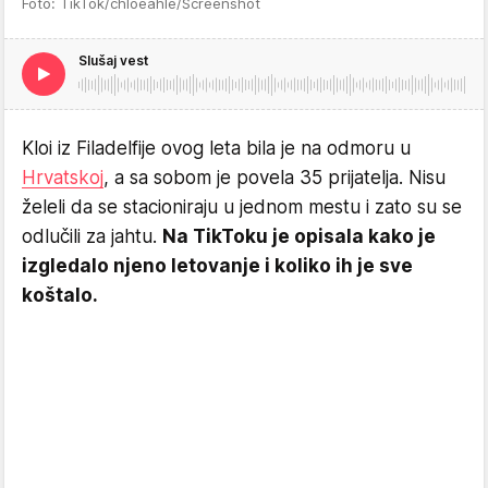
Foto: TikTok/chloeahle/Screenshot
Slušaj vest
Kloi iz Filadelfije ovog leta bila je na odmoru u
Hrvatskoj
, a sa sobom je povela 35 prijatelja. Nisu
želeli da se stacioniraju u jednom mestu i zato su se
odlučili za jahtu.
Na TikToku je opisala kako je
izgledalo njeno letovanje i koliko ih je sve
koštalo.