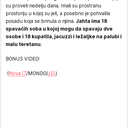
su proveli nedelju dana. Imali su prostranu
prostoriju u kojoj su jeli, a posebno je pohvalila
posadu koja se brinula o njima.
Jahta ima 18
spavaćih soba u kojoj mogu da spavaju dve
osobe i 18 kupatila, jacuzzi i ležaljke na palubi i
malu teretanu.
BONUS VIDEO:
(
Nova
/MONDO/
J.D.
)