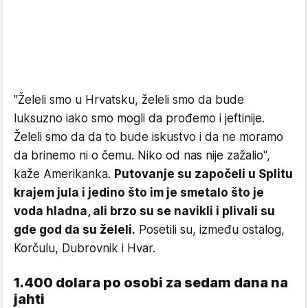
"Želeli smo u Hrvatsku, želeli smo da bude
luksuzno iako smo mogli da prođemo i jeftinije.
Želeli smo da da to bude iskustvo i da ne moramo
da brinemo ni o čemu. Niko od nas nije zažalio",
kaže Amerikanka.
Putovanje su započeli u Splitu
krajem jula i jedino što im je smetalo što je
voda hladna, ali brzo su se navikli i plivali su
gde god da su želeli.
Posetili su, između ostalog,
Korčulu, Dubrovnik i Hvar.
1.400 dolara po osobi za sedam dana na
jahti