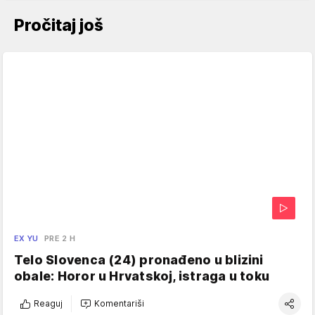
Pročitaj još
EX YU
PRE 2 H
Telo Slovenca (24) pronađeno u blizini
obale: Horor u Hrvatskoj, istraga u toku
Reaguj
Komentariši