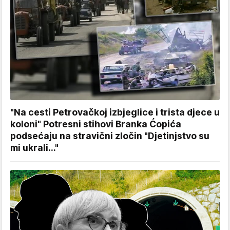
"Na cesti Petrovačkoj izbjeglice i trista djece u
koloni" Potresni stihovi Branka Ćopića
podsećaju na stravični zločin "Djetinjstvo su
mi ukrali..."