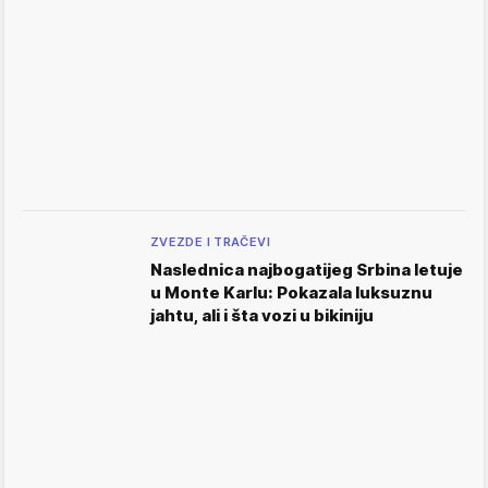
ZVEZDE I TRAČEVI
Naslednica najbogatijeg Srbina letuje
u Monte Karlu: Pokazala luksuznu
jahtu, ali i šta vozi u bikiniju