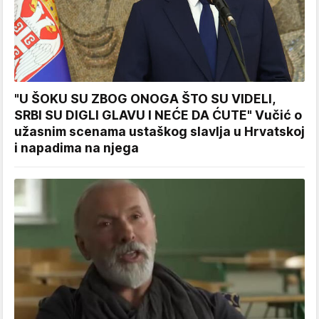
"U ŠOKU SU ZBOG ONOGA ŠTO SU VIDELI,
SRBI SU DIGLI GLAVU I NEĆE DA ĆUTE" Vučić o
užasnim scenama ustaškog slavlja u Hrvatskoj
i napadima na njega