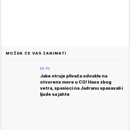
MOŽDA ĆE VAS ZANIMATI
EX YU
Jake struje plivača odvukle na
otvoreno more u CG! Haos zbog
vetra, spasioci na Jadranu spasavali i
ljude sa jahte