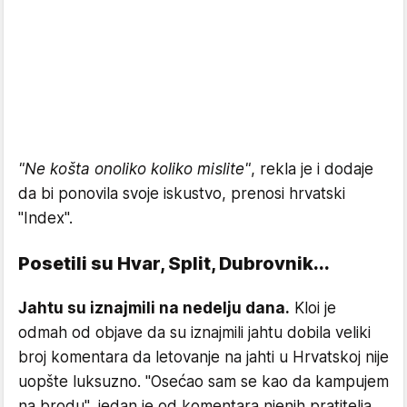
"Ne košta onoliko koliko mislite"
, rekla je i dodaje
da bi ponovila svoje iskustvo, prenosi hrvatski
"Index".
Posetili su Hvar, Split, Dubrovnik...
Jahtu su iznajmili na nedelju dana.
Kloi je
odmah od objave da su iznajmili jahtu dobila veliki
broj komentara da letovanje na jahti u Hrvatskoj nije
uopšte luksuzno. "Osećao sam se kao da kampujem
na brodu", jedan je od komentara njenih pratitelja.