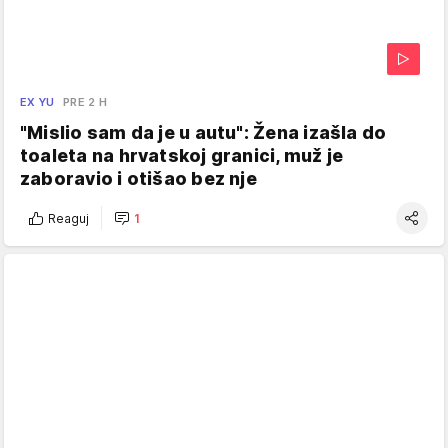
EX YU
PRE 2 H
"Mislio sam da je u autu": Žena izašla do
toaleta na hrvatskoj granici, muž je
zaboravio i otišao bez nje
Reaguj
1