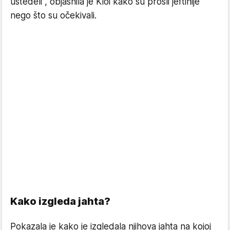
uštedeli", objasnila je Kloi kako su prošli jeftinije
nego što su očekivali.
Kako izgleda jahta?
Pokazala je kako je izgledala njihova jahta na kojoj