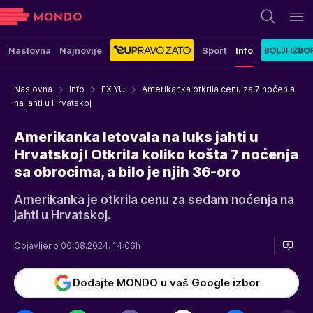
Naslovna
Najnovije
Sport
Info
Naslovna
Info
EX YU
Amerikanka otkrila cenu za 7 noćenja
na jahti u Hrvatskoj
Amerikanka letovala na luks jahti u
Hrvatskoj! Otkrila koliko košta 7 noćenja
sa obrocima, a bilo je njih 36-oro
Amerikanka je otkrila cenu za sedam noćenja na
jahti u Hrvatskoj.
Objavljeno 06.08.2024. 14:06h
Dodajte MONDO u vaš Google izbor