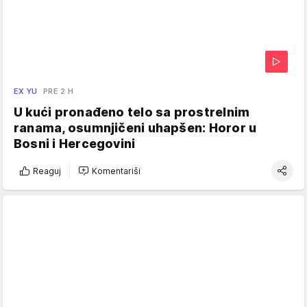
EX YU
PRE 2 H
U kući pronađeno telo sa prostrelnim
ranama, osumnjičeni uhapšen: Horor u
Bosni i Hercegovini
Reaguj
Komentariši