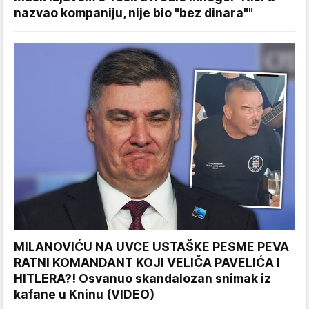
nazvao kompaniju, nije bio "bez dinara""
MILANOVIĆU NA UVCE USTAŠKE PESME PEVA
RATNI KOMANDANT KOJI VELIČA PAVELIĆA I
HITLERA?! Osvanuo skandalozan snimak iz
kafane u Kninu (VIDEO)