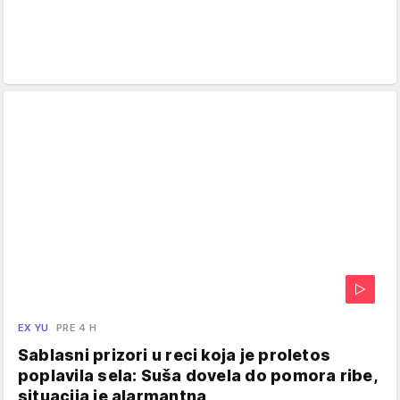
EX YU
PRE 4 H
Sablasni prizori u reci koja je proletos
poplavila sela: Suša dovela do pomora ribe,
situacija je alarmantna