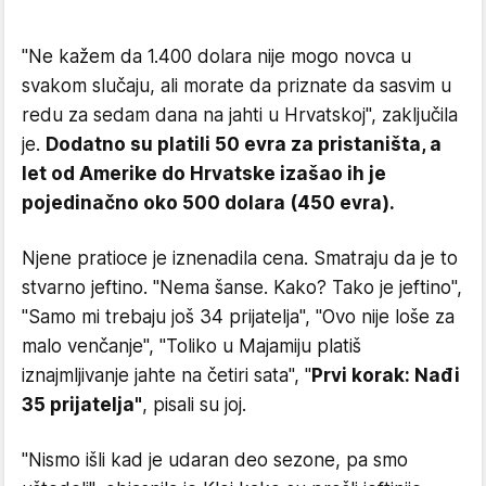
"Ne kažem da 1.400 dolara nije mogo novca u
svakom slučaju, ali morate da priznate da sasvim u
redu za sedam dana na jahti u Hrvatskoj", zaključila
je.
Dodatno su platili 50 evra za pristaništa, a
let od Amerike do Hrvatske izašao ih je
pojedinačno oko 500 dolara (450 evra).
Njene pratioce je iznenadila cena. Smatraju da je to
stvarno jeftino. "Nema šanse. Kako? Tako je jeftino",
"Samo mi trebaju još 34 prijatelja", "Ovo nije loše za
malo venčanje", "Toliko u Majamiju platiš
iznajmljivanje jahte na četiri sata", "
Prvi korak: Nađi
35 prijatelja"
, pisali su joj.
"Nismo išli kad je udaran deo sezone, pa smo