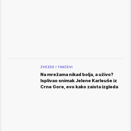
ZVEZDE I TRAČEVI
Na mrežama nikad bolja, a uživo?
Isplivao snimak Jelene Karleuše iz
Crne Gore, evo kako zaista izgleda