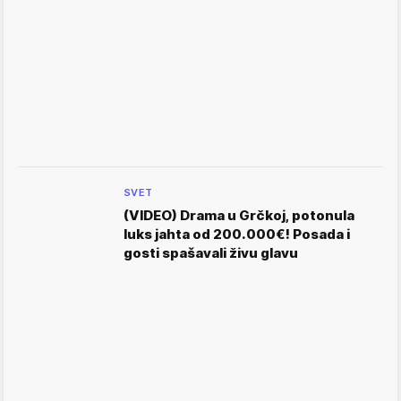
SVET
(VIDEO) Drama u Grčkoj, potonula
luks jahta od 200.000€! Posada i
gosti spašavali živu glavu