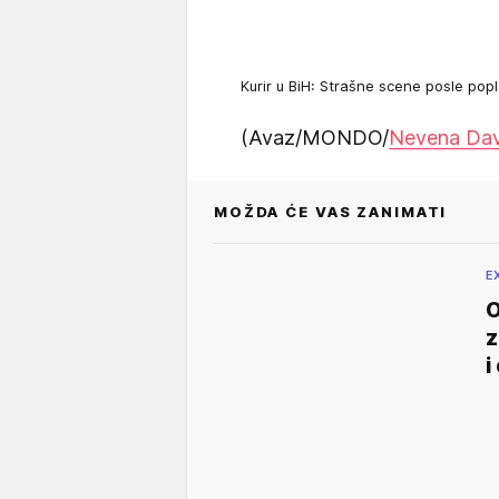
Kurir u BiH: Strašne scene posle pop
(Avaz/MONDO/
Nevena Dav
MOŽDA ĆE VAS ZANIMATI
E
O
z
i