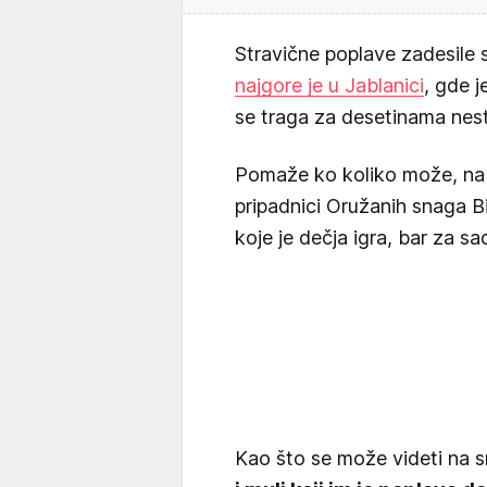
Stravične poplave zadesile 
najgore je u Jablanici
, gde j
se traga za desetinama nest
Pomaže ko koliko može, na 
pripadnici Oružanih snaga Bi
koje je dečja igra, bar za sa
Kao što se može videti na 