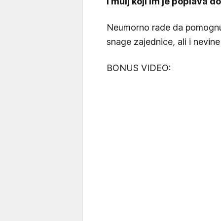
i mulj koji im je poplava d
Neumorno rade da pomognu s
snage zajednice, ali i nevin
BONUS VIDEO: