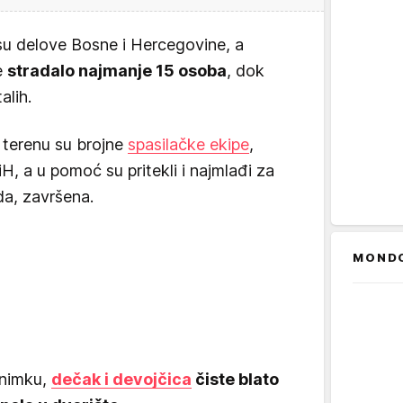
su delove Bosne i Hercegovine, a
e
stradalo najmanje 15 osoba
, dok
alih.
terenu su brojne
spasilačke ekipe
,
H, a u pomoć su pritekli i najmlađi za
da, završena.
MOND
snimku,
dečak i devojčica
čiste blato