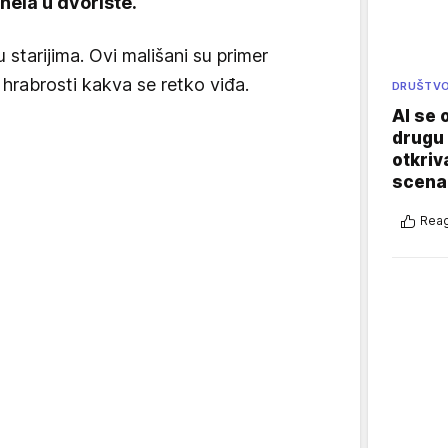
onela u dvorište.
tarijima. Ovi mališani su primer
e hrabrosti kakva se retko viđa.
DRUŠTV
AI se 
drugu 
otkriv
scenar
Reag