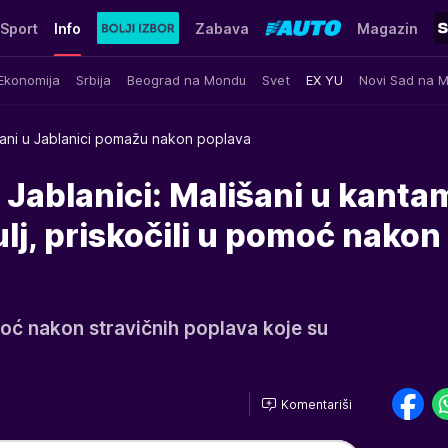
Sport
Info
Zabava
Magazin
Ekonomija
Srbija
Beograd na Mondu
Svet
EX YU
Novi Sad na 
šani u Jablanici pomažu nakon poplava
 Jablanici: Mališani u kanta
ulj, priskočili u pomoć nakon
moć nakon stravičnih poplava koje su
Komentariši