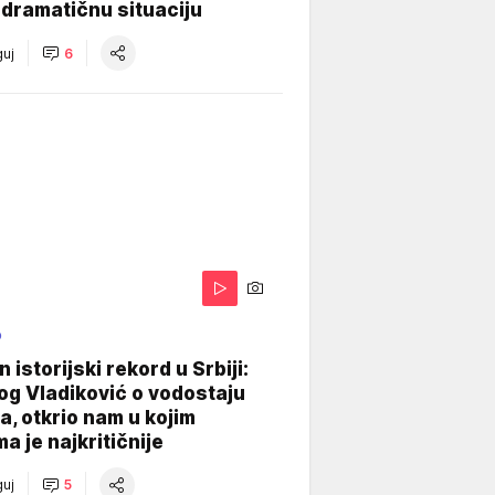
dramatičnu situaciju
uj
6
O
 istorijski rekord u Srbiji:
og Vladiković o vodostaju
, otkrio nam u kojim
a je najkritičnije
uj
5