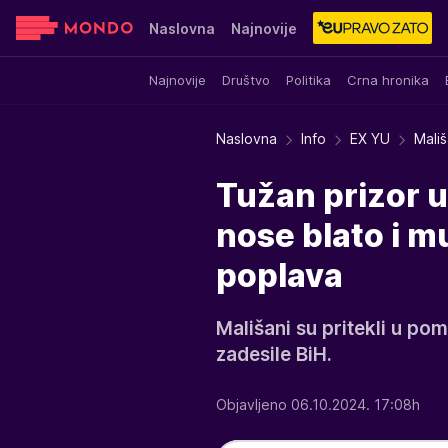
Naslovna
Najnovije
Najnovije
Društvo
Politika
Crna hronika
Sensa
Stvar ukusa
Yumama
Naslovna
Info
EX YU
Mali
Tužan prizor u
nose blato i m
poplava
Mališani su pritekli u po
zadesile BiH.
Objavljeno 06.10.2024. 17:08h