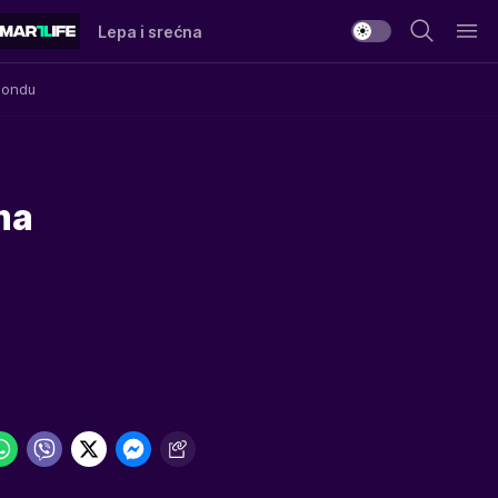
Lepa i srećna
Mondu
ma