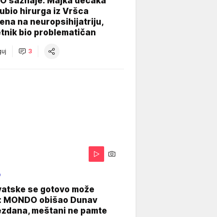
 saznaje: Majka dečaka
e ubio hirurga iz Vršca
na na neuropsihijatriju,
tnik bio problematičan
uj
3
O
vatske se gotovo može
: MONDO obišao Dunav
ezdana, meštani ne pamte