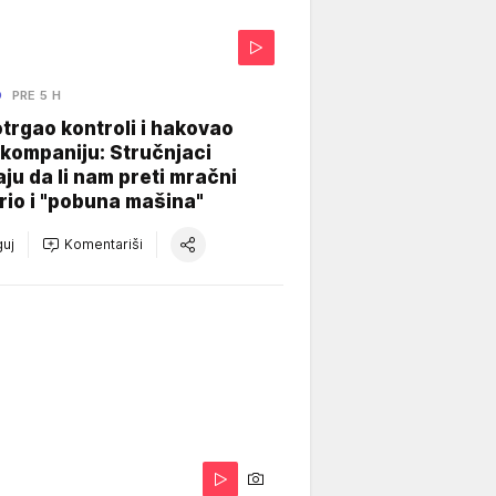
O
PRE 5 H
otrgao kontroli i hakovao
kompaniju: Stručnjaci
aju da li nam preti mračni
io i "pobuna mašina"
uj
Komentariši