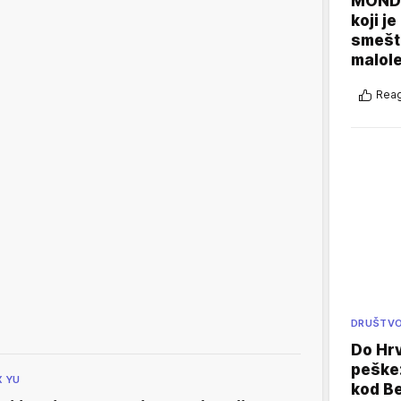
MONDO
koji j
smešte
malole
Reag
DRUŠTV
Do Hr
peške
X YU
kod B