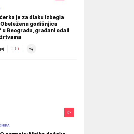
O
ćerka je za dlaku izbegla
 Obeležena godišnjica
" u Beogradu, građani odali
 žrtvama
uj
1
ONIKA