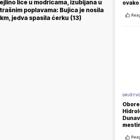
ejlino lice u modricama, izubijana u
ovako 
trašnim poplavama: Bujica je nosila
Reag
km, jedva spasila ćerku (13)
DRUŠTV
Oboren
Hidrol
Dunava
mestim
Reag