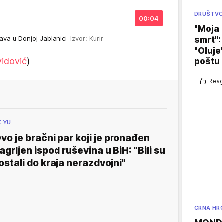
DRUŠTV
00:04
"Moja 
lava u Donjoj Jablanici
Izvor: Kurir
smrt":
"Oluje
idović
)
poštu
Reag
X YU
vo je bračni par koji je pronađen
agrljen ispod ruševina u BiH: "Bili su
 ostali do kraja nerazdvojni"
CRNA HR