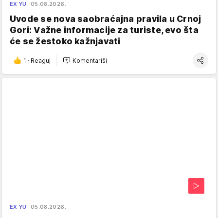
EX YU
05.08.2026.
Uvode se nova saobraćajna pravila u Crnoj
Gori: Važne informacije za turiste, evo šta
će se žestoko kažnjavati
1
·
Reaguj
Komentariši
EX YU
05.08.2026.