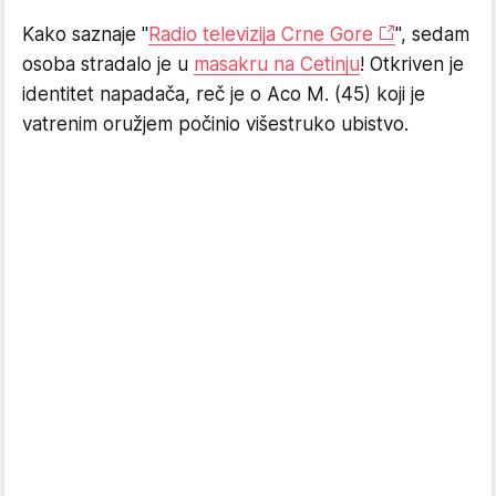
Kako saznaje "
Radio televizija Crne Gore
", sedam
osoba stradalo je u
masakru na Cetinju
! Otkriven je
identitet napadača, reč je o Aco M. (45) koji je
vatrenim oružjem počinio višestruko ubistvo.