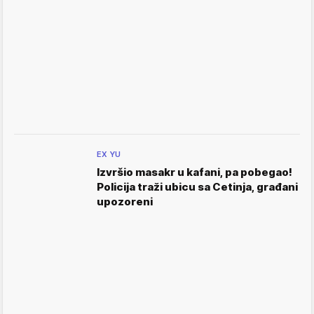
EX YU
Izvršio masakr u kafani, pa pobegao!
Policija traži ubicu sa Cetinja, građani
upozoreni