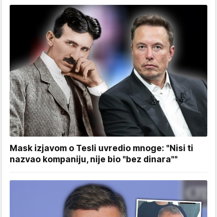
Mask izjavom o Tesli uvredio mnoge: "Nisi ti
nazvao kompaniju, nije bio "bez dinara""