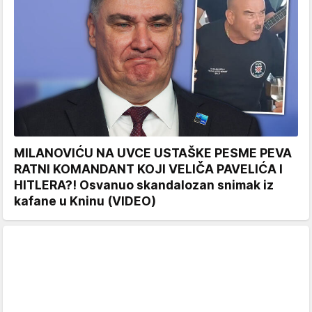
MILANOVIĆU NA UVCE USTAŠKE PESME PEVA
RATNI KOMANDANT KOJI VELIČA PAVELIĆA I
HITLERA?! Osvanuo skandalozan snimak iz
kafane u Kninu (VIDEO)