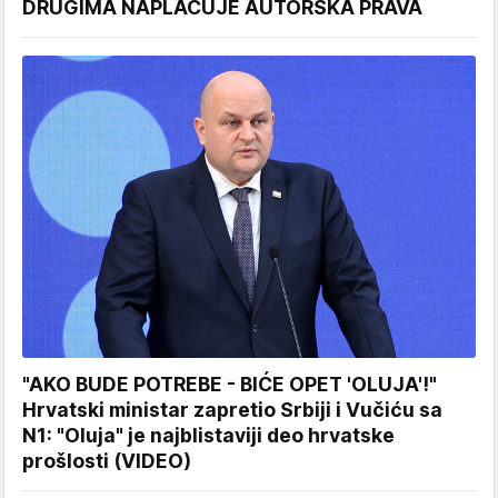
DRUGIMA NAPLAĆUJE AUTORSKA PRAVA
"AKO BUDE POTREBE - BIĆE OPET 'OLUJA'!"
Hrvatski ministar zapretio Srbiji i Vučiću sa
N1: "Oluja" je najblistaviji deo hrvatske
prošlosti (VIDEO)