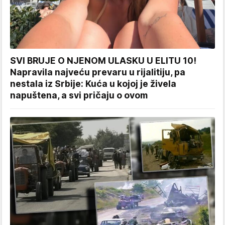
SVI BRUJE O NJENOM ULASKU U ELITU 10!
Napravila najveću prevaru u rijalitiju, pa
nestala iz Srbije: Kuća u kojoj je živela
napuštena, a svi pričaju o ovom