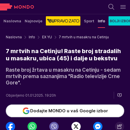
Naslovna
Najnovije
Sport
Info
Naslovna
Info
EX YU
7 mrtvih u masakru na Cetinju
7 mrtvih na Cetinju! Raste broj stradalih
u masakru, ubica (45) i dalje u bekstvu
Raste broj žrtava u masakru na Cetinju - sedam
mrtvih prema saznanjima "Radio televizije Crne
Gore".
Objavljeno 01.01.2025. 19:20h
Dodajte MONDO u vaš Google izbor