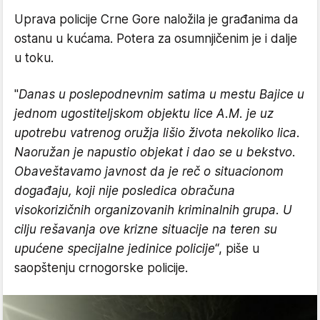
Uprava policije Crne Gore naložila je građanima da
ostanu u kućama. Potera za osumnjičenim je i dalje
u toku.
"
Danas u poslepodnevnim satima u mestu Bajice u
jednom ugostiteljskom objektu lice A.M. je uz
upotrebu vatrenog oružja lišio života nekoliko lica.
Naoružan je napustio objekat i dao se u bekstvo.
Obaveštavamo javnost da je reč o situacionom
događaju, koji nije posledica obračuna
visokorizičnih organizovanih kriminalnih grupa. U
cilju rešavanja ove krizne situacije na teren su
upućene specijalne jedinice policije
“, piše u
saopštenju crnogorske policije.