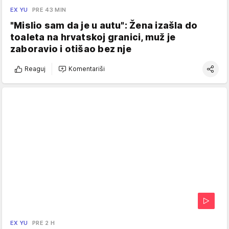
EX YU
PRE 43 MIN
"Mislio sam da je u autu": Žena izašla do
toaleta na hrvatskoj granici, muž je
zaboravio i otišao bez nje
Reaguj
Komentariši
EX YU
PRE 2 H