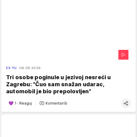
EX YU
06.08.2026.
Tri osobe poginule u jezivoj nesreći u
Zagrebu: "Čuo sam snažan udarac,
automobil je bio prepolovljen"
1
·
Reaguj
Komentariši