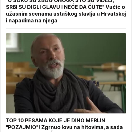
"U ŠOKU SU ZBOG ONOGA ŠTO SU VIDELI,
SRBI SU DIGLI GLAVU I NEĆE DA ĆUTE" Vučić o
užasnim scenama ustaškog slavlja u Hrvatskoj
i napadima na njega
TOP 10 PESAMA KOJE JE DINO MERLIN
"POZAJMIO"! Zgrnuo lovu na hitovima, a sada