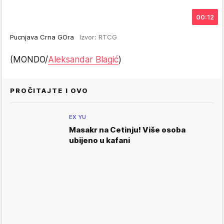
00:12
Pucnjava Crna GOra
Izvor: RTCG
(MONDO/
Aleksandar Blagić
)
PROČITAJTE I OVO
EX YU
Masakr na Cetinju! Više osoba
ubijeno u kafani