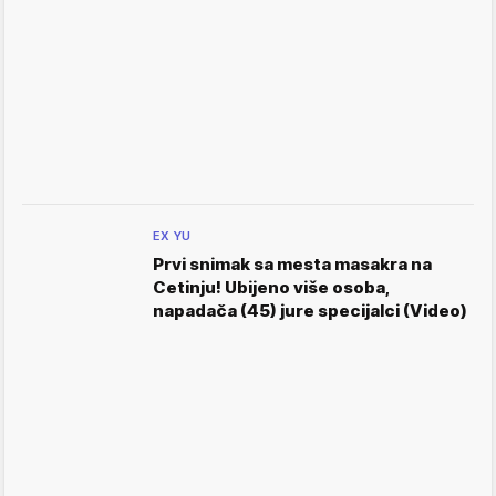
EX YU
Prvi snimak sa mesta masakra na
Cetinju! Ubijeno više osoba,
napadača (45) jure specijalci (Video)