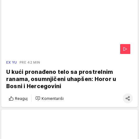
EX YU
PRE 42 MIN
U kući pronađeno telo sa prostrelnim
ranama, osumnjičeni uhapšen: Horor u
Bosni i Hercegovini
Reaguj
Komentariši