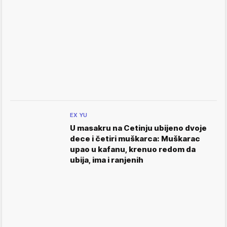
EX YU
U masakru na Cetinju ubijeno dvoje
dece i četiri muškarca: Muškarac
upao u kafanu, krenuo redom da
ubija, ima i ranjenih