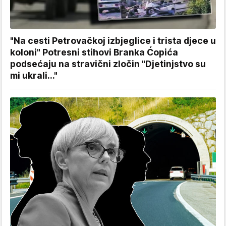
"Na cesti Petrovačkoj izbjeglice i trista djece u
koloni" Potresni stihovi Branka Ćopića
podsećaju na stravični zločin "Djetinjstvo su
mi ukrali..."