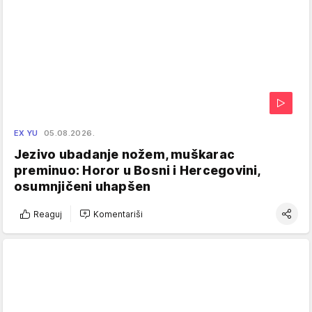
EX YU
05.08.2026.
Jezivo ubadanje nožem, muškarac
preminuo: Horor u Bosni i Hercegovini,
osumnjičeni uhapšen
Reaguj
Komentariši