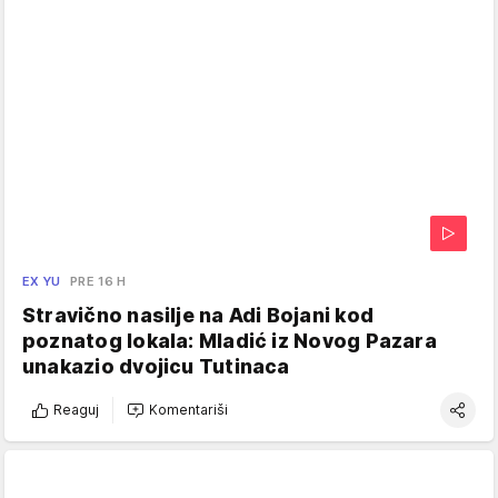
EX YU
PRE 16 H
Stravično nasilje na Adi Bojani kod
poznatog lokala: Mladić iz Novog Pazara
unakazio dvojicu Tutinaca
Reaguj
Komentariši