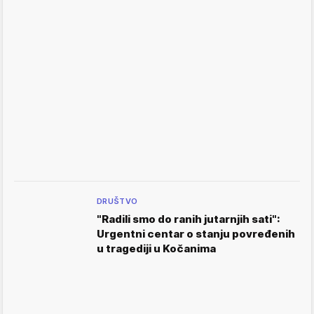
DRUŠTVO
"Radili smo do ranih jutarnjih sati":
Urgentni centar o stanju povređenih
u tragediji u Kočanima