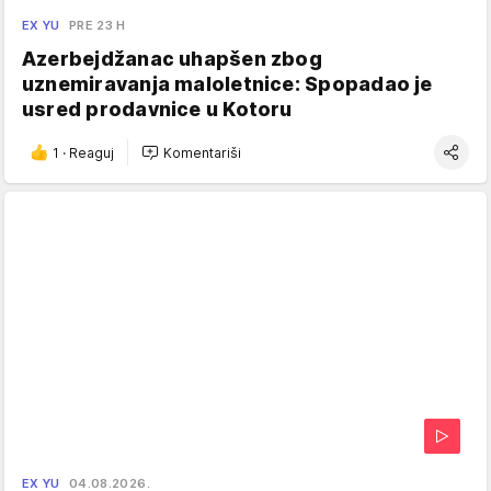
EX YU
PRE 23 H
Azerbejdžanac uhapšen zbog
uznemiravanja maloletnice: Spopadao je
usred prodavnice u Kotoru
1
·
Reaguj
Komentariši
EX YU
04.08.2026.