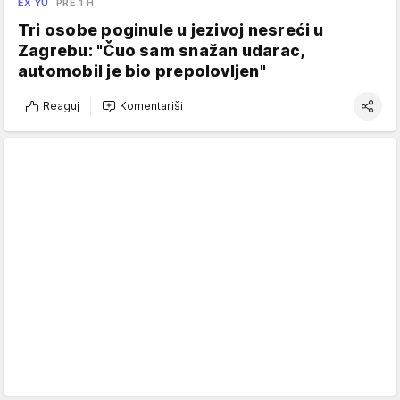
EX YU
PRE 1 H
Tri osobe poginule u jezivoj nesreći u
Zagrebu: "Čuo sam snažan udarac,
automobil je bio prepolovljen"
Reaguj
Komentariši