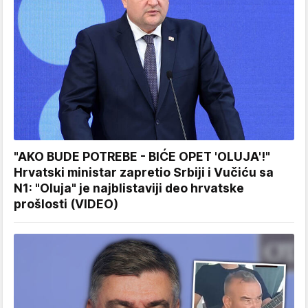
"AKO BUDE POTREBE - BIĆE OPET 'OLUJA'!"
Hrvatski ministar zapretio Srbiji i Vučiću sa
N1: "Oluja" je najblistaviji deo hrvatske
prošlosti (VIDEO)