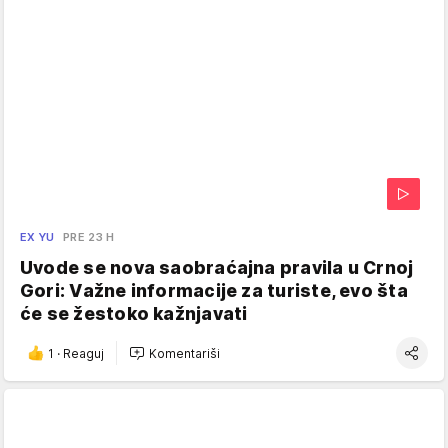
EX YU
PRE 23 H
Uvode se nova saobraćajna pravila u Crnoj
Gori: Važne informacije za turiste, evo šta
će se žestoko kažnjavati
1
·
Reaguj
Komentariši