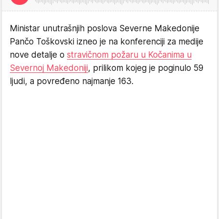
Ministar unutrašnjih poslova Severne Makedonije
Pančo Toškovski izneo je na konferenciji za medije
nove detalje o
stravičnom požaru u Kočanima u
Severnoj Makedoniji
, prilikom kojeg je poginulo 59
ljudi, a povređeno najmanje 163.