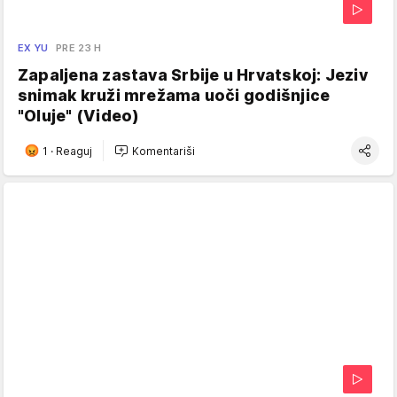
EX YU
PRE 23 H
Zapaljena zastava Srbije u Hrvatskoj: Jeziv
snimak kruži mrežama uoči godišnjice
"Oluje" (Video)
1
·
Reaguj
Komentariši