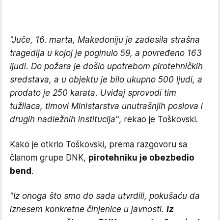
"Juče, 16. marta, Makedoniju je zadesila strašna
tragedija u kojoj je poginulo 59, a povređeno 163
ljudi. Do požara je došlo upotrebom pirotehničkih
sredstava, a u objektu je bilo ukupno 500 ljudi, a
prodato je 250 karata. Uviđaj sprovodi tim
tužilaca, timovi Ministarstva unutrašnjih poslova i
drugih nadležnih institucija"
, rekao je Toškovski.
Kako je otkrio Toškovski, prema razgovoru sa
članom grupe DNK,
pirotehniku je obezbedio
bend
.
"Iz onoga što smo do sada utvrdili, pokušaću da
iznesem konkretne činjenice u javnosti.
Iz