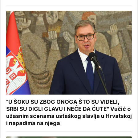
"U ŠOKU SU ZBOG ONOGA ŠTO SU VIDELI,
SRBI SU DIGLI GLAVU I NEĆE DA ĆUTE" Vučić o
užasnim scenama ustaškog slavlja u Hrvatskoj
i napadima na njega