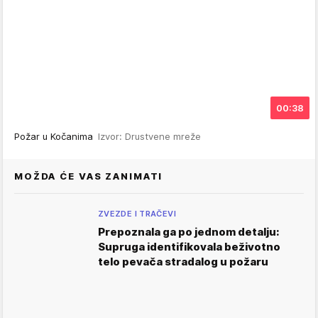
00:38
Požar u Kočanima
Izvor: Drustvene mreže
MOŽDA ĆE VAS ZANIMATI
ZVEZDE I TRAČEVI
Prepoznala ga po jednom detalju:
Supruga identifikovala beživotno
telo pevača stradalog u požaru