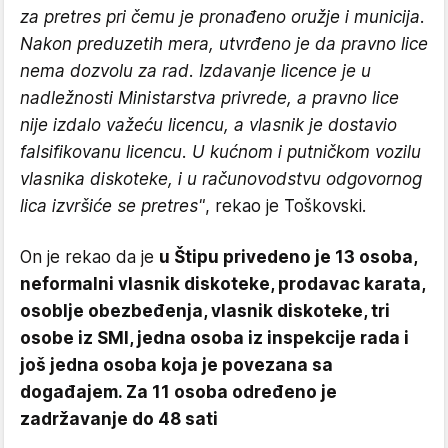
za pretres pri čemu je pronađeno oružje i municija.
Nakon preduzetih mera, utvrđeno je da pravno lice
nema dozvolu za rad. Izdavanje licence je u
nadležnosti Ministarstva privrede, a pravno lice
nije izdalo važeću licencu, a vlasnik je dostavio
falsifikovanu licencu. U kućnom i putničkom vozilu
vlasnika diskoteke, i u računovodstvu odgovornog
lica izvršiće se pretres"
, rekao je Toškovski.
On je rekao da je
u Štipu privedeno je 13 osoba,
neformalni vlasnik diskoteke, prodavac karata,
osoblje obezbeđenja, vlasnik diskoteke, tri
osobe iz SMI, jedna osoba iz inspekcije rada i
još jedna osoba koja je povezana sa
događajem. Za 11 osoba određeno je
zadržavanje do 48 sati