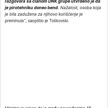
razgovora sa članom DNK grupe utvrđeno je da
je pirotehniku doneo bend
. Nažalost, osoba koja
je bila zadužena za njihovo korišćenje je
preminula"
, saopštio je Toškovski.