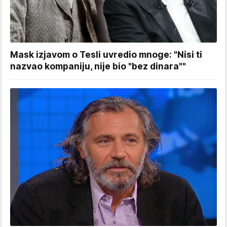
Mask izjavom o Tesli uvredio mnoge: "Nisi ti
nazvao kompaniju, nije bio "bez dinara""