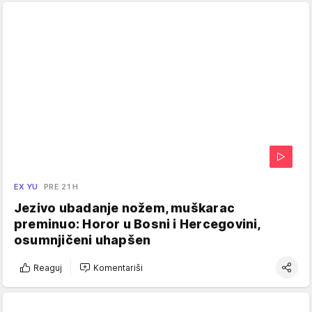
EX YU
PRE 21 H
Jezivo ubadanje nožem, muškarac
preminuo: Horor u Bosni i Hercegovini,
osumnjičeni uhapšen
Reaguj
Komentariši