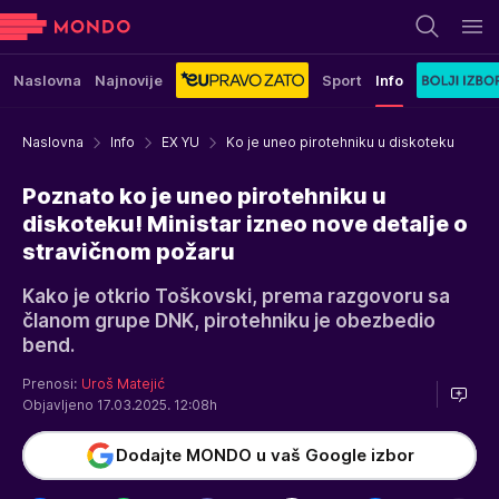
Naslovna
Najnovije
Sport
Info
Naslovna
Info
EX YU
Ko je uneo pirotehniku u diskoteku
Poznato ko je uneo pirotehniku u
diskoteku! Ministar izneo nove detalje o
stravičnom požaru
Kako je otkrio Toškovski, prema razgovoru sa
članom grupe DNK, pirotehniku je obezbedio
bend.
Prenosi:
Uroš Matejić
Objavljeno 17.03.2025. 12:08h
Dodajte MONDO u vaš Google izbor