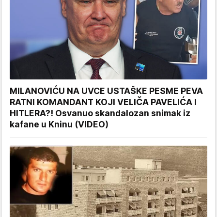
MILANOVIĆU NA UVCE USTAŠKE PESME PEVA
RATNI KOMANDANT KOJI VELIČA PAVELIĆA I
HITLERA?! Osvanuo skandalozan snimak iz
kafane u Kninu (VIDEO)