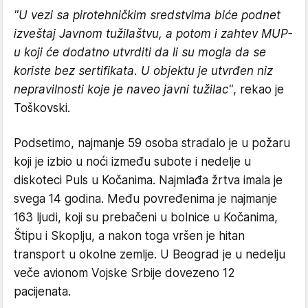
"U vezi sa pirotehničkim sredstvima biće podnet
izveštaj Javnom tužilaštvu, a potom i zahtev MUP-
u koji će dodatno utvrditi da li su mogla da se
koriste bez sertifikata. U objektu je utvrđen niz
nepravilnosti koje je naveo javni tužilac"
, rekao je
Toškovski.
Podsetimo, najmanje 59 osoba stradalo je u požaru
koji je izbio u noći između subote i nedelje u
diskoteci Puls u Kočanima. Najmlađa žrtva imala je
svega 14 godina. Među povređenima je najmanje
163 ljudi, koji su prebačeni u bolnice u Kočanima,
Štipu i Skoplju, a nakon toga vršen je hitan
transport u okolne zemlje. U Beograd je u nedelju
veče avionom Vojske Srbije dovezeno 12
pacijenata.