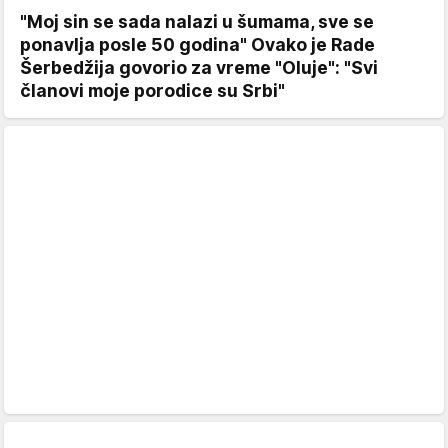
"Moj sin se sada nalazi u šumama, sve se
ponavlja posle 50 godina" Ovako je Rade
Šerbedžija govorio za vreme "Oluje": "Svi
članovi moje porodice su Srbi"