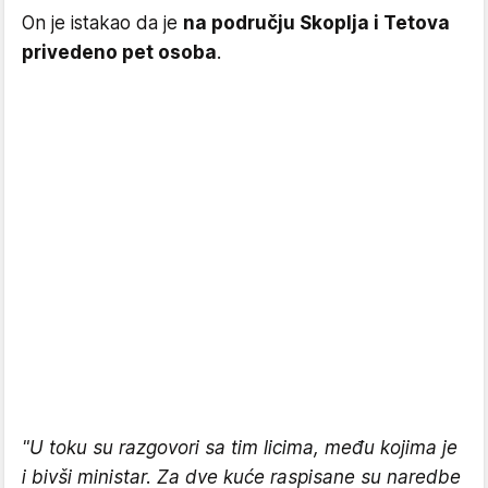
On je istakao da je
na području Skoplja i Tetova
privedeno pet osoba
.
"U toku su razgovori sa tim licima, među kojima je
i bivši ministar. Za dve kuće raspisane su naredbe