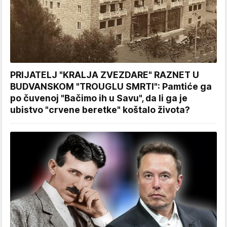
PRIJATELJ "KRALJA ZVEZDARE" RAZNET U
BUDVANSKOM "TROUGLU SMRTI": Pamtiće ga
po čuvenoj "Bačimo ih u Savu", da li ga je
ubistvo "crvene beretke" koštalo života?