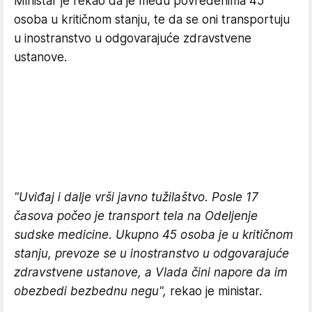
Ministar je rekao da je među povređenima 45
osoba u kritičnom stanju, te da se oni transportuju
u inostranstvo u odgovarajuće zdravstvene
ustanove.
"Uviđaj i dalje vrši javno tužilaštvo. Posle 17
časova počeo je transport tela na Odeljenje
sudske medicine. Ukupno 45 osoba je u kritičnom
stanju, prevoze se u inostranstvo u odgovarajuće
zdravstvene ustanove, a Vlada čini napore da im
obezbedi bezbednu negu",
rekao je ministar.