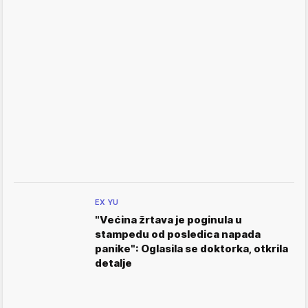
EX YU
"Većina žrtava je poginula u
stampedu od posledica napada
panike": Oglasila se doktorka, otkrila
detalje