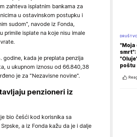
em zahteva isplatnim bankama za
dnicima u ostavinskom postupku i
nim sudom", navode iz Fonda,
 primile isplate na koje nisu imale
DRUŠTV
vrate.
"Moja 
smrt":
23. godine, kada je preplata penzija
"Oluje
poštu
ika, u ukupnom iznosu od 66.840,38
rđeno je za "Nezavisne novine".
Reag
avljaju penzioneri iz
je bio češći kod korisnika sa
Srpske, a iz Fonda kažu da je i dalje