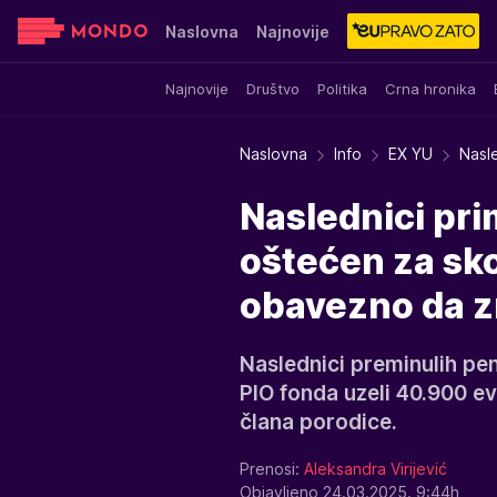
Naslovna
Najnovije
Najnovije
Društvo
Politika
Crna hronika
Sensa
Stvar ukusa
Yumama
Naslovna
Info
EX YU
Nasle
Naslednici prim
oštećen za sk
obavezno da z
Naslednici preminulih pe
PIO fonda uzeli 40.900 evr
člana porodice.
Prenosi:
Aleksandra Virijević
Objavljeno 24.03.2025. 9:44h