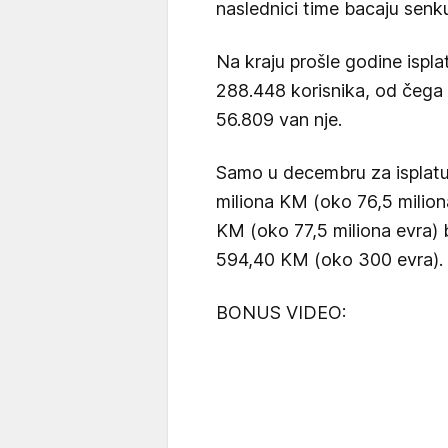
naslednici time bacaju senk
Na kraju prošle godine ispl
288.448 korisnika, od čega 
56.809 van nje.
Samo u decembru za isplatu 
miliona KM (oko 76,5 milion
KM (oko 77,5 miliona evra) b
594,40 KM (oko 300 evra).
BONUS VIDEO: