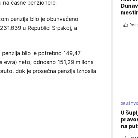
u na časne penzionere.
Dunava
mestim
atom penzija bilo je obuhvaćeno
Reag
231.639 u Republici Srpskoj, a
penzija bilo je potrebno 149,47
a evra) neto, odnosno 151,29 miliona
ruto, dok je prosečna penzija iznosila
DRUŠTV
U šupl
pravos
na put