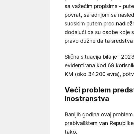
sa važećim propisima - put
povrat, saradnjom sa nasle
sudskim putem pred nadlež
dodajući da su osobe koje su
pravo dužne da ta sredstva 
Slična situacija bila je i 20
evidentirana kod 69 korisn
KM (oko 34.200 evra), potv
Veći problem predst
inostranstva
Ranijih godina ovaj problem 
prebivalištem van Republike 
tako.