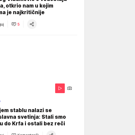
, otkrio nam u kojim
a je najkritičnije
uj
5
O
jem stablu nalazi se
lavna svetinja: Stali smo
u do Krfa i ostali bez reči