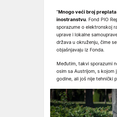
"
Mnogo veći broj preplata 
inostranstvu
. Fond PIO Re
sporazume o elektronskoj r
uprave i lokalne samouprav
država u okruženju, čime se 
objašnjavaju iz Fonda.
Međutim, takvi sporazumi n
osim sa Austrijom, s kojom 
godine, ali još nije tehnički p