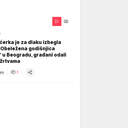
O
ćerka je za dlaku izbegla
 Obeležena godišnjica
" u Beogradu, građani odali
 žrtvama
uj
1