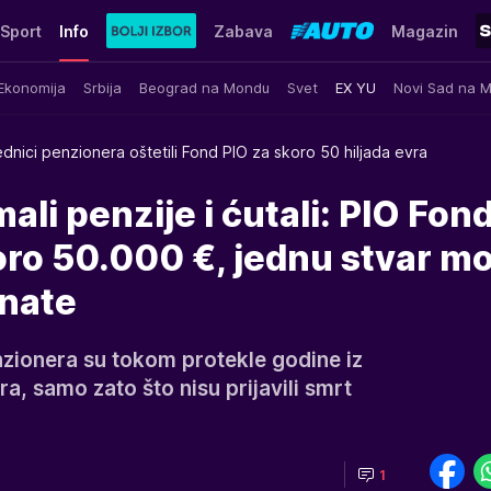
Sport
Info
Zabava
Magazin
Ekonomija
Srbija
Beograd na Mondu
Svet
EX YU
Novi Sad na 
dnici penzionera oštetili Fond PIO za skoro 50 hiljada evra
ali penzije i ćutali: PIO Fon
oro 50.000 €, jednu stvar m
nate
nzionera su tokom protekle godine iz
a, samo zato što nisu prijavili smrt
1