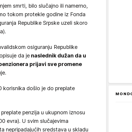
jem smrti, bilo slučajno ili namerno,
mo tokom protekle godine iz Fonda
guranja Republike Srpske uzeli skoro
a).
nvalidskom osiguranju Republike
opisuje da je
naslednik dužan da u
penzionera prijavi sve promene
je.
korisnika došlo je do preplate
MOND
 preplate penzija u ukupnom iznosu
0 evra). U svim slučajevima
ta nepripadajućih sredstava u skladu