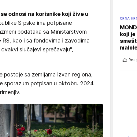
se odnosi na korisnike koji žive u
CRNA HR
publike Srpske ima potpisane
MONDO
azmeni podataka sa Ministarstvom
koji j
e RS, kao i sa fondovima i zavodima
smešte
malole
ovakvi slučajevi sprečavaju",
Reag
e postoje sa zemljama izvan regiona,
je sporazum potpisan u oktobru 2024.
rimenjiv.