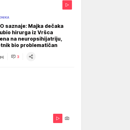
ONIKA
 saznaje: Majka dečaka
e ubio hirurga iz Vršca
na na neuropsihijatriju,
tnik bio problematičan
uj
3