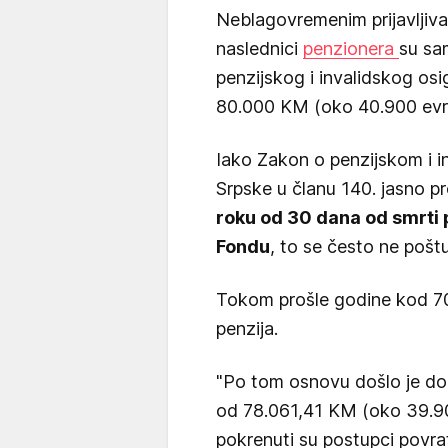
Neblagovremenim prijavljivan
naslednici
penzionera
su sa
penzijskog i invalidskog osi
80.000 KM (oko 40.900 evr
Iako Zakon o penzijskom i i
Srpske u članu 140. jasno pr
roku od 30 dana od smrti 
Fondu
, to se često ne poštu
Tokom prošle godine kod 70 
penzija.
"Po tom osnovu došlo je do
od 78.061,41 KM (oko 39.90
pokrenuti su postupci povra