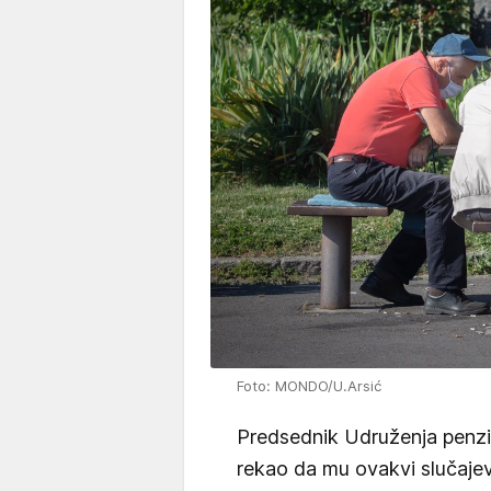
Foto: MONDO/U.Arsić
Predsednik Udruženja penzio
rekao da mu ovakvi slučajevi