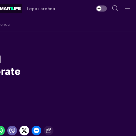
Lepa i srećna
Mondu
d
orate