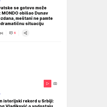
O
vatske se gotovo može
: MONDO obišao Dunav
ezdana, meštani ne pamte
dramatičnu situaciju
uj
6
O
 istorijski rekord u Srbiji:
og Vladiković o vodostaju