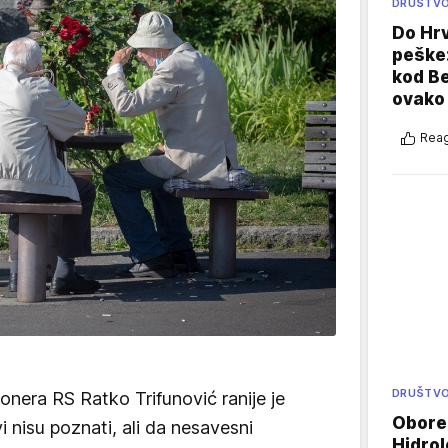
DRUŠTV
Do Hr
peške
kod B
ovako 
Reag
DRUŠTV
nera RS Ratko Trifunović ranije je
Oboren
 nisu poznati, ali da nesavesni
Hidrol