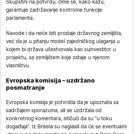
Skupštini na potvrdu, čime se, kako kažu,
garantuje zadržavanje kontrolne funkcije
parlamenta.
Navode i da neće biti prodaje državnog zemljišta,
već da je u pitanju model zajedničkog ulaganja u
kojem bi država učestvovala kao suinvestitor u
projektu, sa zemljištem koje ostaje u njenom
vlasništvu.
Evropska komisija – uzdržano
posmatranje
Evropska komisija je potvrdila da je upoznata sa
sadržajem sporazuma, ali se uzdržala od
konkretnog komentara, ističući da su "u toku
događaja". Iz Brisela su naglasili da će se eventualni