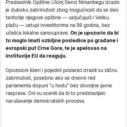
Predsednik Opštine Ulcinj Genci Nimanbegu izrazio
je duboku zabrinutost zbog mogućnosti da se deo
teritorije njegove opštine — uključujući i Veliku
plažu — ustupi investitorima na 99 godina, bez
učešća lokalne samouprave.
On je upozorio da bi
to moglo imati ozbiljne posledice po građane i
evropski put Crne Gore, te je apelovao na
institucije EU da reaguju.
Opozicioni lideri i pojedini poslanici izrazili su sličnu
zabrinutost, posebno ako se dnevni red
parlamenta dopuni "u hodu" bez dovoljne javne
rasprave. Oni su ocenili da bi to predstavljalo
narušavanje demokratskih procesa.