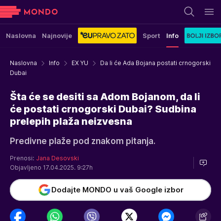
Naslovna
Najnovije
Sport
Info
Naslovna
Info
EX YU
Da li će Ada Bojana postati crnogorski
Dubai
Šta će se desiti sa Adom Bojanom, da li
će postati crnogorski Dubai? Sudbina
prelepih plaža neizvesna
Predivne plaže pod znakom pitanja.
Prenosi:
Jana Desovski
Objavljeno 17.04.2025. 9:27h
Dodajte MONDO u vaš Google izbor