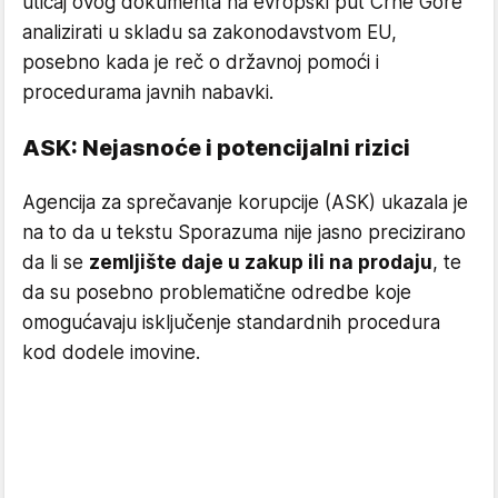
uticaj ovog dokumenta na evropski put Crne Gore
analizirati u skladu sa zakonodavstvom EU,
posebno kada je reč o državnoj pomoći i
procedurama javnih nabavki.
ASK: Nejasnoće i potencijalni rizici
Agencija za sprečavanje korupcije (ASK) ukazala je
na to da u tekstu Sporazuma nije jasno precizirano
da li se
zemljište daje u zakup ili na prodaju
, te
da su posebno problematične odredbe koje
omogućavaju isključenje standardnih procedura
kod dodele imovine.