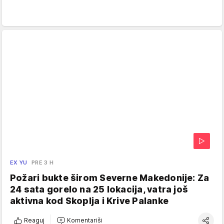
EX YU
PRE 3 H
Požari bukte širom Severne Makedonije: Za
24 sata gorelo na 25 lokacija, vatra još
aktivna kod Skoplja i Krive Palanke
Reaguj
Komentariši