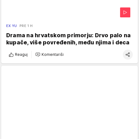
EX YU
PRE 1 H
Drama na hrvatskom primorju: Drvo palo na
kupače, više povređenih, među njima i deca
Reaguj
Komentariši