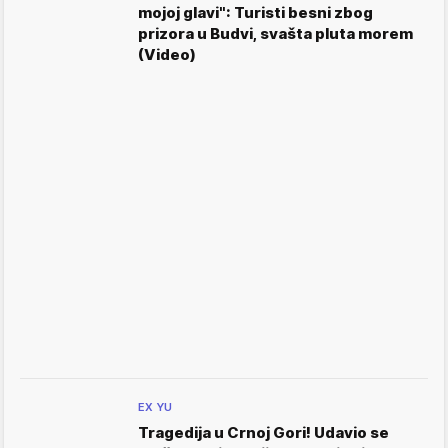
mojoj glavi": Turisti besni zbog
prizora u Budvi, svašta pluta morem
(Video)
EX YU
Tragedija u Crnoj Gori! Udavio se