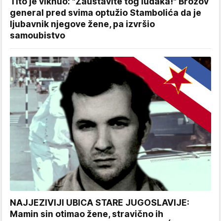
Tito je viknuo: "Zaustavite tog ludaka!" Brozov
general pred svima optužio Stambolića da je
ljubavnik njegove žene, pa izvršio
samoubistvo
NAJJEZIVIJI UBICA STARE JUGOSLAVIJE:
Mamin sin otimao žene, stravično ih