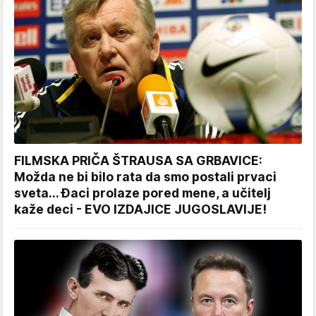
FILMSKA PRIČA ŠTRAUSA SA GRBAVICE:
Možda ne bi bilo rata da smo postali prvaci
sveta... Đaci prolaze pored mene, a učitelj
kaže deci - EVO IZDAJICE JUGOSLAVIJE!