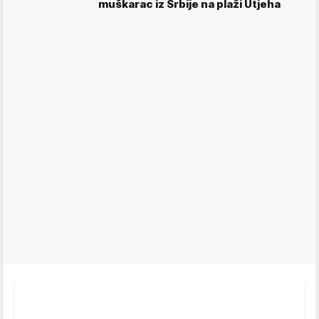
muškarac iz Srbije na plaži Utjeha