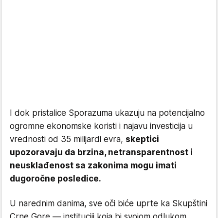
I dok pristalice Sporazuma ukazuju na potencijalno
ogromne ekonomske koristi i najavu investicija u
vrednosti od 35 milijardi evra,
skeptici
upozoravaju da brzina, netransparentnost i
neusklađenost sa zakonima mogu imati
dugoročne posledice.
U narednim danima, sve oči biće uprte ka Skupštini
Crne Gore — instituciji koja bi svojom odlukom