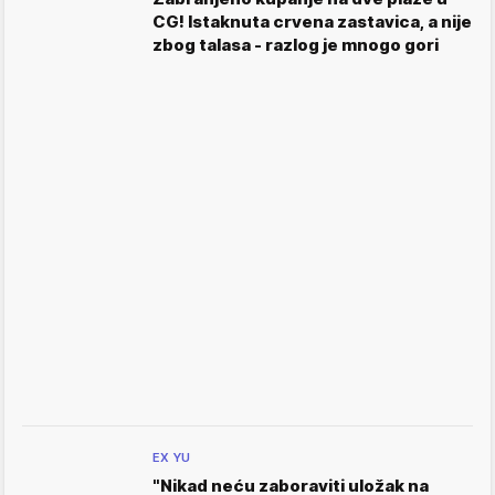
CG! Istaknuta crvena zastavica, a nije
zbog talasa - razlog je mnogo gori
EX YU
"Nikad neću zaboraviti uložak na