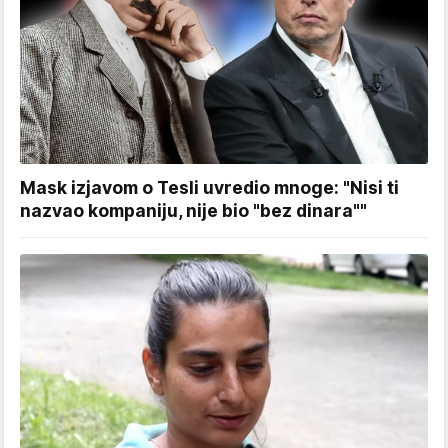
Mask izjavom o Tesli uvredio mnoge: "Nisi ti
nazvao kompaniju, nije bio "bez dinara""