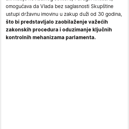
omogućava da Vlada bez saglasnosti Skupštine
ustupi državnu imovinu u zakup duži od 30 godina,
što bi predstavljalo zaobilaženje važećih
zakonskih procedura i oduzimanje ključnih
kontrolnih mehanizama parlamenta.