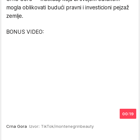
mogla oblikovati budući pravni i investicioni pejzaž
zemlje.
BONUS VIDEO:
00:19
Crna Gora
Izvor: TikTok/montenegrinbeauty