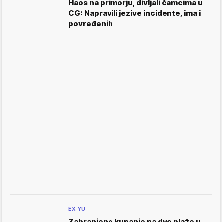
Haos na primorju, divljali čamcima u
CG: Napravili jezive incidente, ima i
povređenih
EX YU
Zabranjeno kupanje na dve plaže u