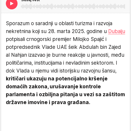
Sporazum o saradnji u oblasti turizma i razvoja
nekretnina koji su 28. marta 2025. godine u
Dubaiju
potpisali crnogorski premijer Milojko Spajić i
potpredsednik Vlade UAE šeik Abdulah bin Zajed
al Nahjan izazvao je burne reakcije u javnosti, među
političarima, institucijama i nevladinim sektorom. I
dok Vlada u njemu vidi istorijsku razvojnu šansu,
kritičari ukazuju na potencijalno kršenje
domaćih zakona, urušavanje kontrole
parlamenta i ozbiljna pitanja u vezi sa zaštitom
državne imovine i prava građana.