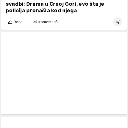
svadbi: Drama u Crnoj Gori, evo šta je
policija pronašla kod njega
Reaguj
Komentariši