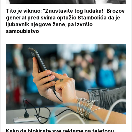
Tito je viknuo: "Zaustavite tog ludaka!" Brozov
general pred svima optužio Stambolića da je
ljubavnik njegove žene, pa izvršio
samoubistvo
Kako da blokirate sve reklame na telefonu