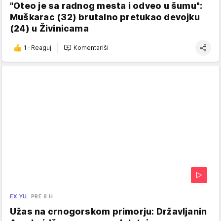
"Oteo je sa radnog mesta i odveo u šumu":
Muškarac (32) brutalno pretukao devojku
(24) u Živinicama
1
·
Reaguj
Komentariši
EX YU
PRE 8 H
Užas na crnogorskom primorju: Državljanin