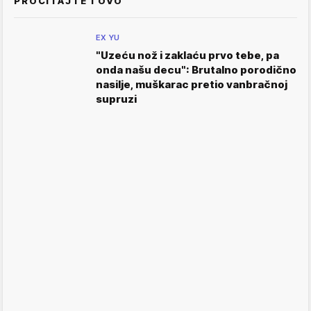
PROČITAJTE I OVO
EX YU
"Uzeću nož i zaklaću prvo tebe, pa
onda našu decu": Brutalno porodično
nasilje, muškarac pretio vanbračnoj
supruzi