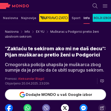
Naslovna
Najnovije
Sport
Info
Naslovna
Info
EX YU
Muškarac u Podgorici pretio ženi
ubistvom sekirom
"Zaklaću te sekirom ako mi ne daš decu":
Pijan muškarac pretio ženi u Podgorici
Crnogorska policija uhapsila je muškarca zbog
sumnje da je pretio da će ubiti suprugu sekirom.
Prenosi:
Aleksandar Blagić
Objavljeno 20.04.2025. 23:20h
Dodajte MONDO u vaš Google izbor