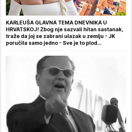
KARLEUŠA GLAVNA TEMA DNEVNIKA U
HRVATSKOJ! Zbog nje sazvali hitan sastanak,
traže da joj se zabrani ulazak u zemlju - JK
poručila samo jedno - Sve je to plod...