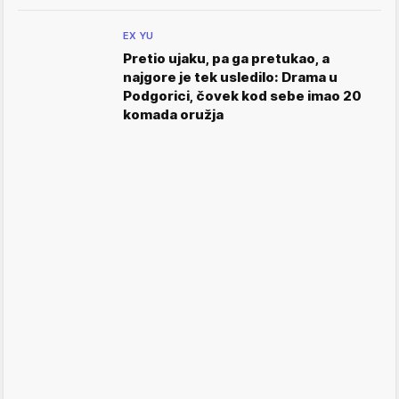
EX YU
Pretio ujaku, pa ga pretukao, a
najgore je tek usledilo: Drama u
Podgorici, čovek kod sebe imao 20
komada oružja