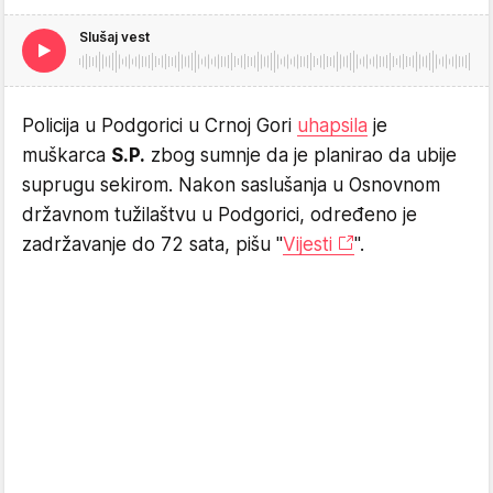
Slušaj vest
Policija u Podgorici u Crnoj Gori
uhapsila
je
muškarca
S.P.
zbog sumnje da je planirao da ubije
suprugu sekirom. Nakon saslušanja u Osnovnom
državnom tužilaštvu u Podgorici, određeno je
zadržavanje do 72 sata, pišu "
Vijesti
".