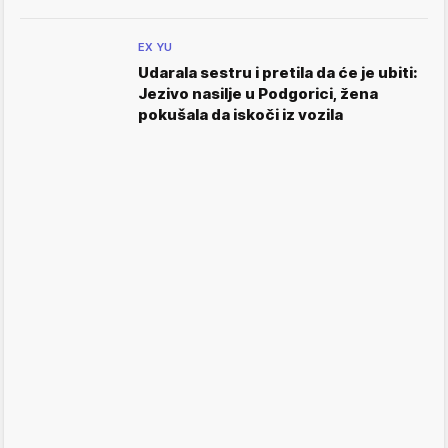
EX YU
Udarala sestru i pretila da će je ubiti:
Jezivo nasilje u Podgorici, žena
pokušala da iskoči iz vozila