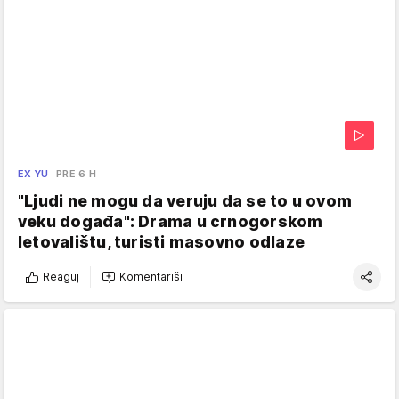
EX YU
PRE 6 H
"Ljudi ne mogu da veruju da se to u ovom
veku događa": Drama u crnogorskom
letovalištu, turisti masovno odlaze
Reaguj
Komentariši