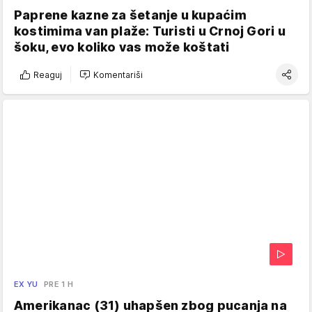
Paprene kazne za šetanje u kupaćim
kostimima van plaže: Turisti u Crnoj Gori u
šoku, evo koliko vas može koštati
Reaguj
Komentariši
EX YU
PRE 1 H
Amerikanac (31) uhapšen zbog pucanja na