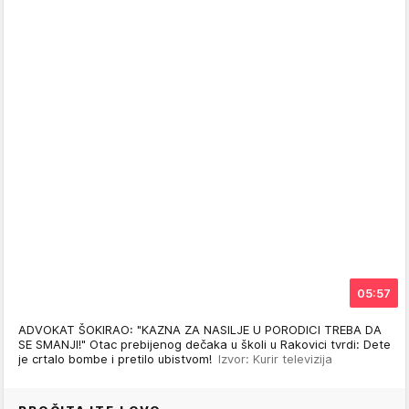
05:57
ADVOKAT ŠOKIRAO: "KAZNA ZA NASILJE U PORODICI TREBA DA
SE SMANJI!" Otac prebijenog dečaka u školi u Rakovici tvrdi: Dete
je crtalo bombe i pretilo ubistvom!
Izvor: Kurir televizija