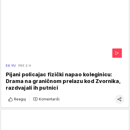
EX YU
PRE 3 H
Pijani policajac fizički napao koleginicu:
Drama na graničnom prelazu kod Zvornika,
razdvajali ih putnici
Reaguj
Komentariši