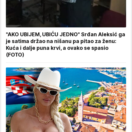
"AKO UBIJEM, UBIĆU JEDNO" Srđan Aleksić ga
je satima držao na nišanu pa pitao za ženu:
Kuća i dalje puna krvi, a ovako se spasio
(FOTO)