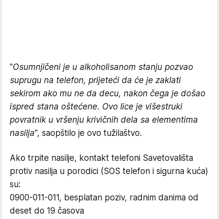
"
Osumnjičeni je u alkoholisanom stanju pozvao
suprugu na telefon, prijeteći da će je zaklati
sekirom ako mu ne da decu, nakon čega je došao
ispred stana oštećene. Ovo lice je višestruki
povratnik u vršenju krivičnih dela sa elementima
nasilja
", saopštilo je ovo tužilaštvo.
Ako trpite nasilje, kontakt telefoni Savetovališta
protiv nasilja u porodici (SOS telefon i sigurna kuća)
su:
0900-011-011, besplatan poziv, radnim danima od
deset do 19 časova