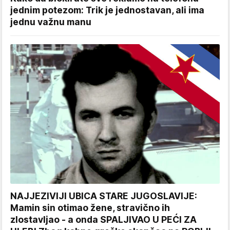
jednim potezom: Trik je jednostavan, ali ima
jednu važnu manu
NAJJEZIVIJI UBICA STARE JUGOSLAVIJE:
Mamin sin otimao žene, stravično ih
zlostavljao - a onda SPALJIVAO U PEĆI ZA