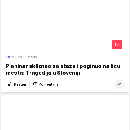
EX YU
PRE 32 MIN
Planinar skliznuo sa staze i poginuo na licu
mesta: Tragedija u Sloveniji
Reaguj
Komentariši