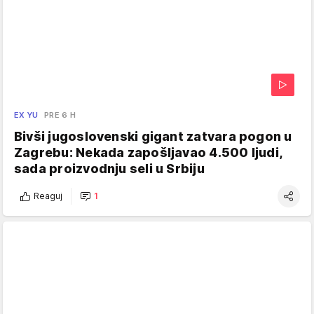
EX YU
PRE 6 H
Bivši jugoslovenski gigant zatvara pogon u
Zagrebu: Nekada zapošljavao 4.500 ljudi,
sada proizvodnju seli u Srbiju
Reaguj
1