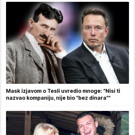
Mask izjavom o Tesli uvredio mnoge: "Nisi ti
nazvao kompaniju, nije bio "bez dinara""