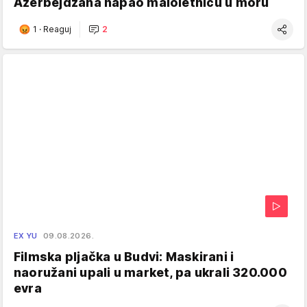
Azerbejdžana napao maloletnicu u moru
1
·
Reaguj
2
EX YU
09.08.2026.
Filmska pljačka u Budvi: Maskirani i
naoružani upali u market, pa ukrali 320.000
evra