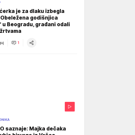
O
ćerka je za dlaku izbegla
 Obeležena godišnjica
" u Beogradu, građani odali
 žrtvama
uj
1
ONIKA
 saznaje: Majka dečaka