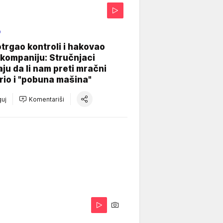
O
otrgao kontroli i hakovao
kompaniju: Stručnjaci
aju da li nam preti mračni
io i "pobuna mašina"
uj
Komentariši