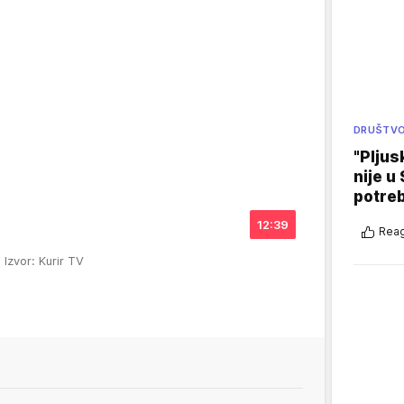
DRUŠTV
"Pljus
nije u 
potre
12:39
Reag
.
Izvor: Kurir TV