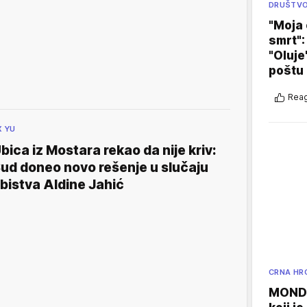
DRUŠTV
"Moja 
smrt":
"Oluje
poštu
Reag
X YU
bica iz Mostara rekao da nije kriv:
ud doneo novo rešenje u slučaju
bistva Aldine Jahić
CRNA HR
MONDO