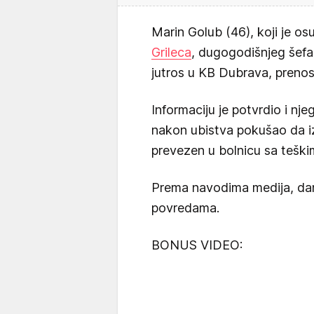
Marin Golub (46), koji je os
Grileca
, dugogodišnjeg šefa 
jutros u KB Dubrava, prenose
Informaciju je potvrdio i n
nakon ubistva pokušao da i
prevezen u bolnicu sa tešk
Prema navodima medija, da
povredama.
BONUS VIDEO: