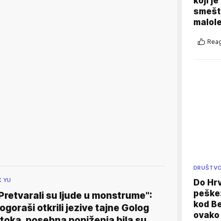
koji j
smešte
malole
Reag
DRUŠTV
X YU
Do Hr
peške
Pretvarali su ljude u monstrume":
kod B
ogoraši otkrili jezive tajne Golog
ovako 
toka, posebna poniženja bila su