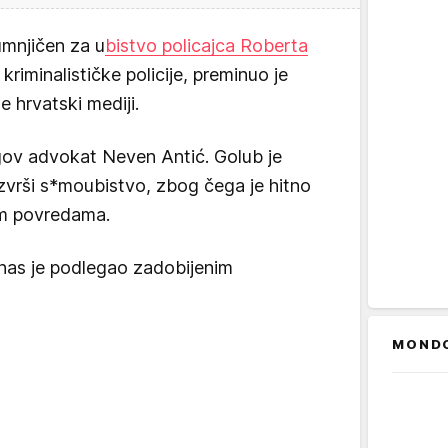
umnjičen za u
bistvo policajca Roberta
kriminalističke policije, preminuo je
 hrvatski mediji.
jegov advokat Neven Antić. Golub je
zvrši s*moubistvo, zbog čega je hitno
im povredama.
nas je podlegao zadobijenim
MOND