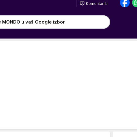
Komentariši
e MONDO u vaš Google izbor