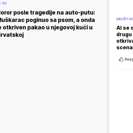
X YU
oror posle tragedije na auto-putu:
uškarac poginuo sa psom, a onda
DRUŠTV
e otkriven pakao u njegovoj kući u
AI se 
rvatskoj
drugu 
otkriv
scenar
Reag