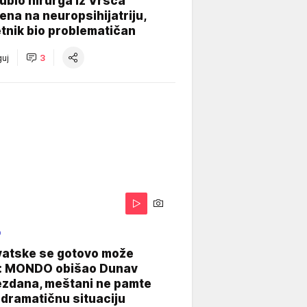
e ubio hirurga iz Vršca
na na neuropsihijatriju,
tnik bio problematičan
uj
3
O
vatske se gotovo može
: MONDO obišao Dunav
ezdana, meštani ne pamte
dramatičnu situaciju