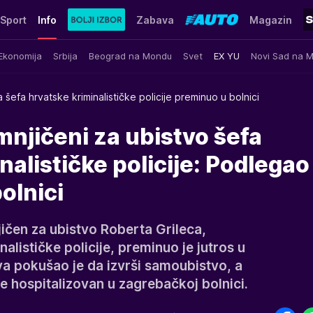
Sport
Info
Zabava
Magazin
Ekonomija
Srbija
Beograd na Mondu
Svet
EX YU
Novi Sad na 
 šefa hrvatske kriminalističke policije preminuo u bolnici
njičeni za ubistvo šefa
nalističke policije: Podlegao
olnici
ičen za ubistvo Roberta Grileca,
alističke policije, preminuo je jutros u
a pokušao je da izvrši samoubistvo, a
e hospitalizovan u zagrebačkoj bolnici.