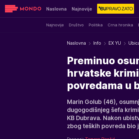
Naslovna
Najnovije
Najnovije
Društvo
Politika
Crna hronika
Sensa
Stvar ukusa
Yumama
Naslovna
Info
EX YU
Ubica
Preminuo osum
hrvatske krimi
povredama u b
Marin Golub (46), osumnj
dugogodišnjeg šefa krimin
KB Dubrava. Nakon ubistv
zbog teških povreda bio j