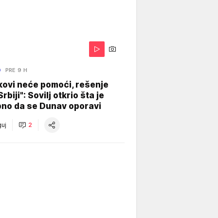
O
PRE 9 H
kovi neće pomoći, rešenje
Srbiji": Sovilj otkrio šta je
bno da se Dunav oporavi
uj
2