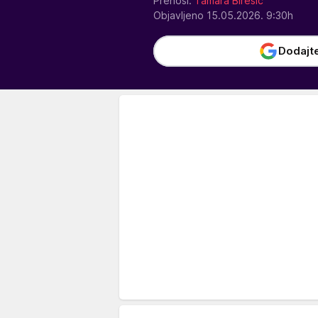
Prenosi:
Tamara Birešić
Objavljeno 15.05.2026. 9:30h
Dodajt