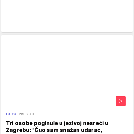
EX YU
PRE 23 H
Tri osobe poginule u jezivoj nesreći u
Zagrebu: "Čuo sam snažan udarac,