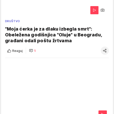
DRUŠTVO
"Moja ćerka je za dlaku izbegla smrt":
Obeležena godišnjica "Oluje" u Beogradu,
građani odali poštu žrtvama
Reaguj
1