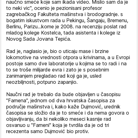
naučno smeće koje sam ikada video. Mislio sam da je
to neki vic", ocenio je pezionisani profesor
zagrebačkog Fakulteta mašinstva i brodogradnje. s
bogatim iskustvom rada u Pekingu, Šangaju, Bremenu,
Berlinu, Parizu...kome je 2008. na recenziju poslat rad
mladog kolege Kostelca, tada asistenta i kolege iz
Novog Sada Jovana Tepića.
Rad je, naglasio je, bio o uticaju mase i brzine
lokomotive na vrednosti otpora u krivinama, a u Evropi
postoje samo dve laboratorije u kojima se to radi i na
to se troše milijarde evra i zato je s posebnim
zanimanjem pregladao rad koji ga je, usled
neozbiljnosti, potpuno zapanjio.
Naučni rad je trebalo da bude objavljen u časopisu
"Famena", jednom od dva hrvatska časopisa za
područje mašinstva i, kako kaže Dujmović, urednik
časopisa se složio da je to smeće i da nema govora o
objavljivanju, da bi nekoliko meseci kasnije rad
osvanuo u "Fameni" koja je tvrdila da je od tri
recezenta samo Dujmović bio protiv.