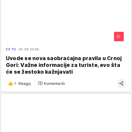
EX YU
05.08.2026.
Uvode se nova saobraćajna pravila u Crnoj
Gori: Važne informacije za turiste, evo šta
će se žestoko kažnjavati
1
·
Reaguj
Komentariši