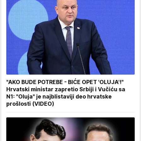
"AKO BUDE POTREBE - BIĆE OPET 'OLUJA'!"
Hrvatski ministar zapretio Srbiji i Vučiću sa
N1: "Oluja" je najblistaviji deo hrvatske
prošlosti (VIDEO)