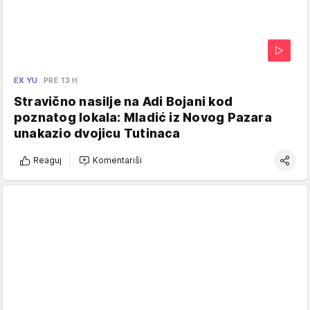
EX YU
PRE 13 H
Stravično nasilje na Adi Bojani kod
poznatog lokala: Mladić iz Novog Pazara
unakazio dvojicu Tutinaca
Reaguj
Komentariši