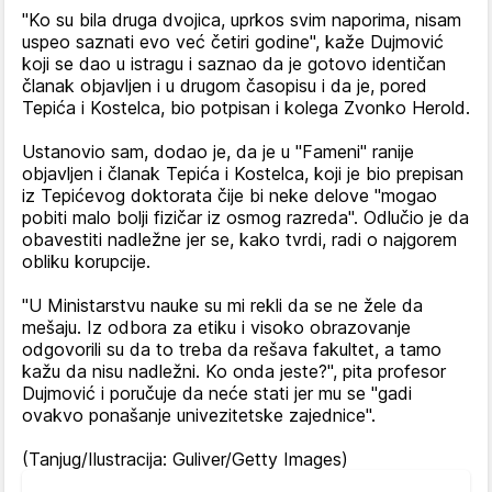
"Ko su bila druga dvojica, uprkos svim naporima, nisam
uspeo saznati evo već četiri godine", kaže Dujmović
koji se dao u istragu i saznao da je gotovo identičan
članak objavljen i u drugom časopisu i da je, pored
Tepića i Kostelca, bio potpisan i kolega Zvonko Herold.
Ustanovio sam, dodao je, da je u "Fameni" ranije
objavljen i članak Tepića i Kostelca, koji je bio prepisan
iz Tepićevog doktorata čije bi neke delove "mogao
pobiti malo bolji fizičar iz osmog razreda". Odlučio je da
obavestiti nadležne jer se, kako tvrdi, radi o najgorem
obliku korupcije.
"U Ministarstvu nauke su mi rekli da se ne žele da
mešaju. Iz odbora za etiku i visoko obrazovanje
odgovorili su da to treba da rešava fakultet, a tamo
kažu da nisu nadležni. Ko onda jeste?", pita profesor
Dujmović i poručuje da neće stati jer mu se "gadi
ovakvo ponašanje univezitetske zajednice".
(Tanjug/Ilustracija: Guliver/Getty Images)