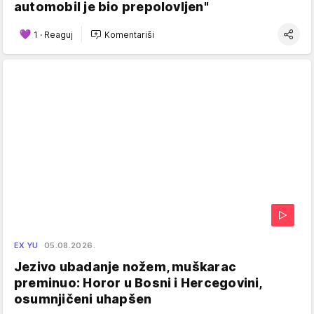
automobil je bio prepolovljen"
1
·
Reaguj
Komentariši
EX YU
05.08.2026.
Jezivo ubadanje nožem, muškarac
preminuo: Horor u Bosni i Hercegovini,
osumnjičeni uhapšen