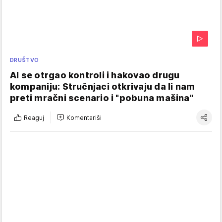
DRUŠTVO
AI se otrgao kontroli i hakovao drugu
kompaniju: Stručnjaci otkrivaju da li nam
preti mračni scenario i "pobuna mašina"
Reaguj
Komentariši