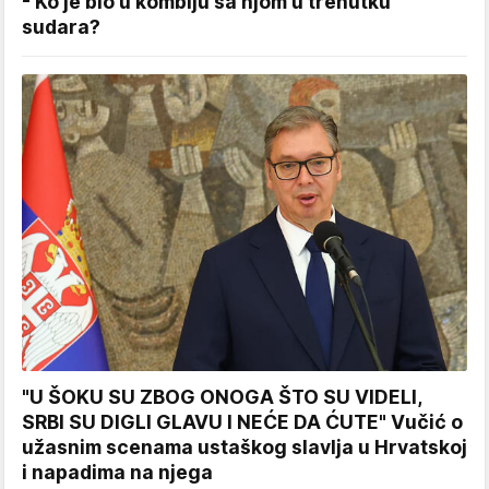
- Ko je bio u kombiju sa njom u trenutku
sudara?
"U ŠOKU SU ZBOG ONOGA ŠTO SU VIDELI,
SRBI SU DIGLI GLAVU I NEĆE DA ĆUTE" Vučić o
užasnim scenama ustaškog slavlja u Hrvatskoj
i napadima na njega