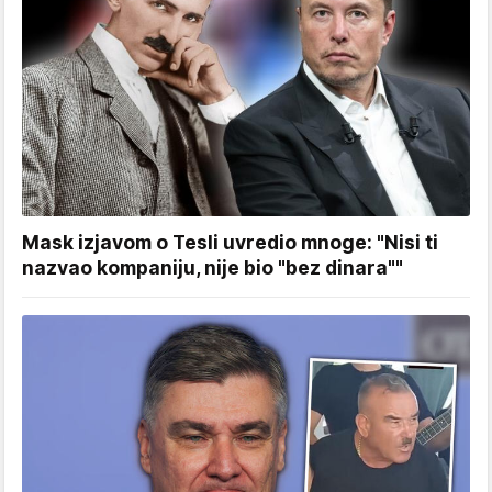
Mask izjavom o Tesli uvredio mnoge: "Nisi ti
nazvao kompaniju, nije bio "bez dinara""