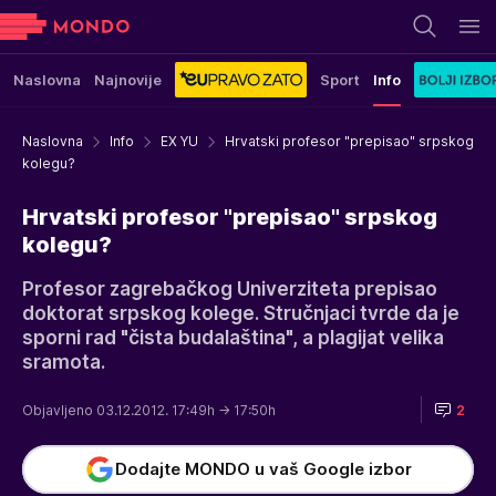
Naslovna
Najnovije
Sport
Info
Naslovna
Info
EX YU
Hrvatski profesor "prepisao" srpskog
kolegu?
Hrvatski profesor "prepisao" srpskog
kolegu?
Profesor zagrebačkog Univerziteta prepisao
doktorat srpskog kolege. Stručnjaci tvrde da je
sporni rad "čista budalaština", a plagijat velika
sramota.
Objavljeno 03.12.2012. 17:49h
→ 17:50h
2
Dodajte MONDO u vaš Google izbor