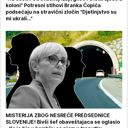
koloni" Potresni stihovi Branka Ćopića
podsećaju na stravični zločin "Djetinjstvo su
mi ukrali..."
MISTERIJA ZBOG NESREĆE PREDSEDNICE
SLOVENIJE! Bivši šef obaveštajaca se oglasio