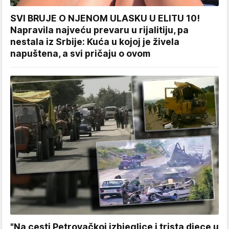
SVI BRUJE O NJENOM ULASKU U ELITU 10!
Napravila najveću prevaru u rijalitiju, pa
nestala iz Srbije: Kuća u kojoj je živela
napuštena, a svi pričaju o ovom
"Na cesti Petrovačkoj izbjeglice i trista djece u