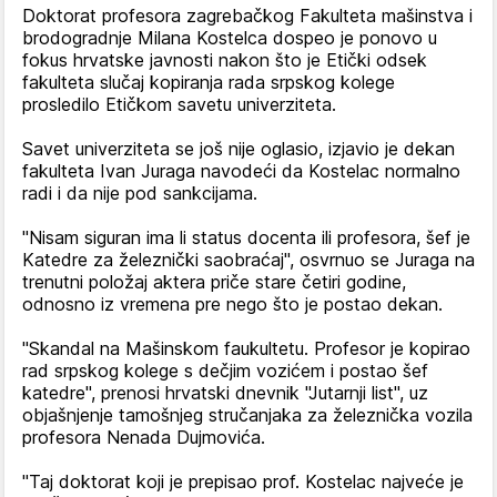
Doktorat profesora zagrebačkog Fakulteta mašinstva i
brodogradnje Milana Kostelca dospeo je ponovo u
fokus hrvatske javnosti nakon što je Etički odsek
fakulteta slučaj kopiranja rada srpskog kolege
prosledilo Etičkom savetu univerziteta.
Savet univerziteta se još nije oglasio, izjavio je dekan
fakulteta Ivan Juraga navodeći da Kostelac normalno
radi i da nije pod sankcijama.
"Nisam siguran ima li status docenta ili profesora, šef je
Katedre za železnički saobraćaj", osvrnuo se Juraga na
trenutni položaj aktera priče stare četiri godine,
odnosno iz vremena pre nego što je postao dekan.
"Skandal na Mašinskom faukultetu. Profesor je kopirao
rad srpskog kolege s dečjim vozićem i postao šef
katedre", prenosi hrvatski dnevnik "Jutarnji list", uz
objašnjenje tamošnjeg stručanjaka za železnička vozila
profesora Nenada Dujmovića.
"Taj doktorat koji je prepisao prof. Kostelac najveće je