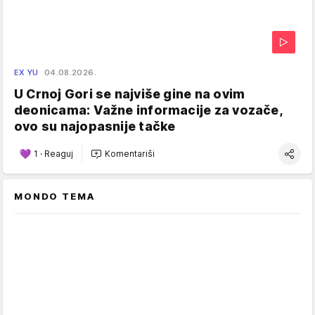
EX YU
04.08.2026.
U Crnoj Gori se najviše gine na ovim
deonicama: Važne informacije za vozače,
ovo su najopasnije tačke
1
·
Reaguj
Komentariši
MONDO TEMA