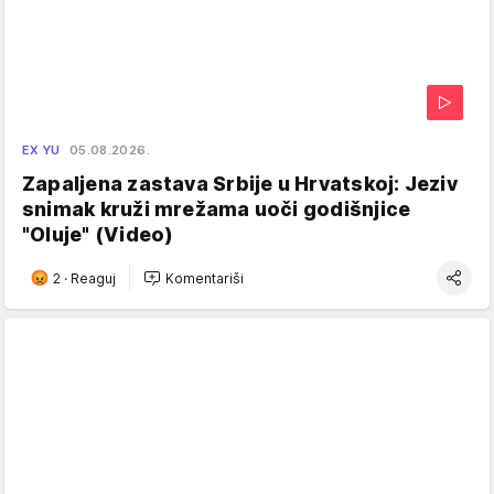
EX YU
05.08.2026.
Zapaljena zastava Srbije u Hrvatskoj: Jeziv
snimak kruži mrežama uoči godišnjice
"Oluje" (Video)
2
·
Reaguj
Komentariši