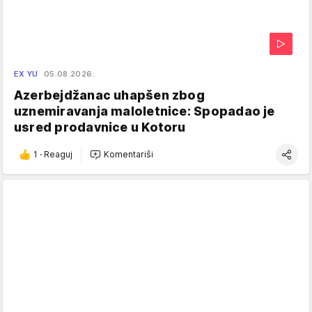
EX YU
05.08.2026.
Azerbejdžanac uhapšen zbog
uznemiravanja maloletnice: Spopadao je
usred prodavnice u Kotoru
1
·
Reaguj
Komentariši