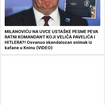
MILANOVIĆU NA UVCE USTAŠKE PESME PEVA
RATNI KOMANDANT KOJI VELIČA PAVELIĆA I
HITLERA?! Osvanuo skandalozan snimak iz
kafane u Kninu (VIDEO)