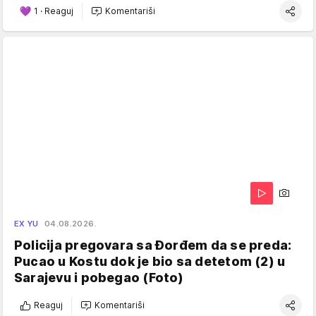
1
·
Reaguj
Komentariši
EX YU
04.08.2026.
Policija pregovara sa Đorđem da se preda:
Pucao u Kostu dok je bio sa detetom (2) u
Sarajevu i pobegao (Foto)
Reaguj
Komentariši