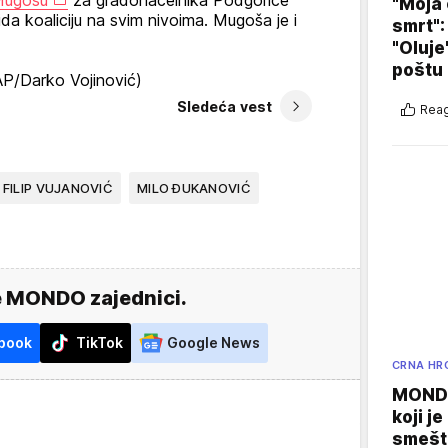
Mugošu
za gradonačelnika Podgorice
"Moja 
da koaliciju na svim nivoima. Mugoša je i
smrt":
"Oluje
poštu
P/Darko Vojinović)
Sledeća vest
Reag
FILIP VUJANOVIĆ
MILO ĐUKANOVIĆ
e MONDO zajednici.
book
TikTok
Google News
CRNA HR
MONDO
koji j
smešte