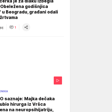
ćerka je za dlaku izbegla
 Obeležena godišnjica
" u Beogradu, građani odali
 žrtvama
uj
1
ONIKA
 saznaje: Majka dečaka
e ubio hirurga iz Vršca
na na neuropsihijatriju,