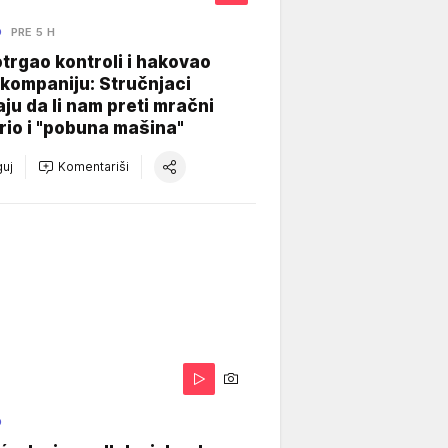
O
PRE 5 H
otrgao kontroli i hakovao
kompaniju: Stručnjaci
aju da li nam preti mračni
io i "pobuna mašina"
uj
Komentariši
O