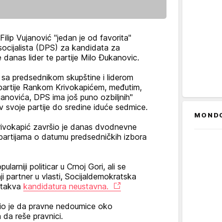
ilip Vujanović "jedan je od favorita"
socijalista (DPS) za kandidata za
 danas lider te partije Milo Đukanovic.
 sa predsednikom skupštine i liderom
partije Rankom Krivokapićem, međutim,
anovića, DPS ima još puno ozbiljnih"
v svoje partije do sredine iduće sedmice.
MOND
ivokapić završio je danas dvodnevne
 partijama o datumu predsedničkih izbora
arniji politicar u Crnoj Gori, ali se
ji partner u vlasti, Socijaldemokratska
e takva
kandidatura neustavna.
vio je da pravne nedoumice oko
da reše pravnici.