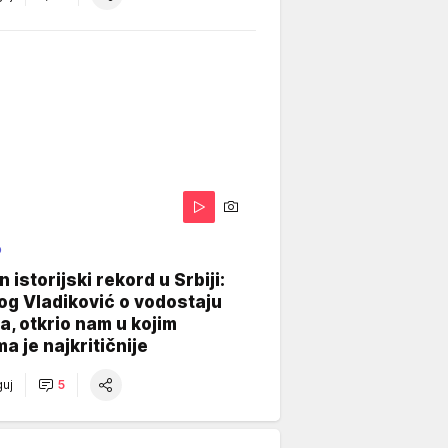
O
 istorijski rekord u Srbiji:
og Vladiković o vodostaju
, otkrio nam u kojim
a je najkritičnije
uj
5