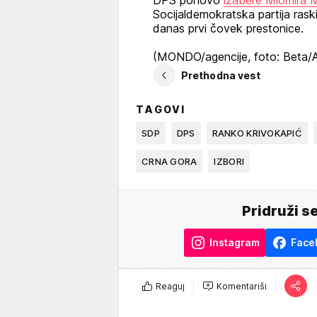
DPS ponovo
izabere Miomira 
Socijaldemokratska partija raski
danas prvi čovek prestonice.
(MONDO/agencije, foto: Beta/A
Prethodna vest
TAGOVI
SDP
DPS
RANKO KRIVOKAPIĆ
CRNA GORA
IZBORI
Pridruži s
Instagram
Face
Reaguj
Komentariši