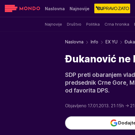
Naslovna
Najnovije
Najnovije
Društvo
Politika
Crna hronika
Sensa
Stvar ukusa
Yumama
Naslovna
Info
EX YU
Đuka
Đukanović ne b
SDP preti obaranjem vlad
predsednik Crne Gore, Mi
od favorita DPS.
Objavljeno 17.01.2013. 21:15h
→ 21
Dodajt