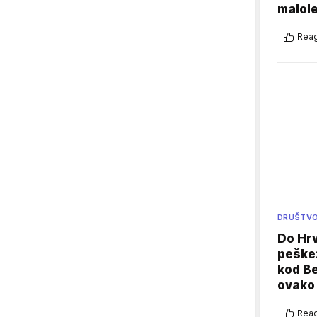
malole
Reag
DRUŠTV
Do Hr
peške
kod B
ovako 
Reag