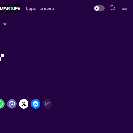
Lepa i srećna
Mondu
a"