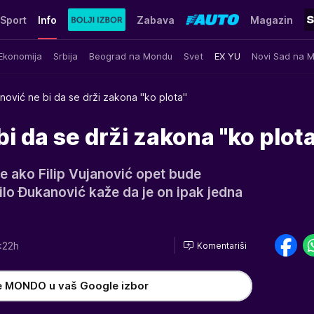
Sport
Info
Zabava
Magazin
Ekonomija
Srbija
Beograd na Mondu
Svet
EX YU
Novi Sad na 
nović ne bi da se drži zakona "ko plota"
i da se drži zakona "ko plot
e ako Filip Vujanović opet bude
lo Đukanović kaže da je on ipak jedna
:22h
Komentariši
e MONDO u vaš Google izbor