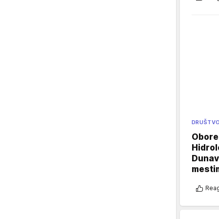
DRUŠTV
Oboren
Hidrol
Dunava
mestim
Reag