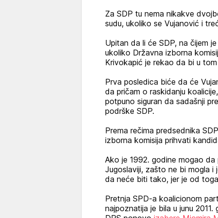
Za SDP tu nema nikakve dvojbe,
sudu, ukoliko se Vujanović i tr
Upitan da li će SDP, na čijem je
ukoliko Državna izborna komisi
Krivokapić je rekao da bi u tom 
Prva posledica biće da će Vujan
da pričam o raskidanju koalicije,
potpuno siguran da sadašnji p
podrške SDP.
Prema rečima predsednika SDP,
izborna komisija prihvati kandi
Ako je 1992. godine mogao da 
Jugoslaviji, zašto ne bi mogla i
da neće biti tako, jer je od tog
Pretnja SPD-a koalicionom partn
najpoznatija je bila u junu 2011