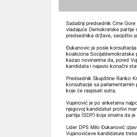
Sadašnji predsednik Crne Gore F
vladajuće Demokratske partije 
predsednika države, saopštio je
Đukanovic je posle konsultacija
koaliciona Socijaldemokratske 
kazao novinarima da, pored Vuj
kandidata i najavio konačni sta
Predsednik Skupštine Ranko Kr
konsultacije sa parlamentarnim
koje će raspisati sutra.
Vujanović je po anketama najpopul
njegovoj kandidaturi protivi man
partija (SDP) koja smatra da j
Lider DPS Milo Đukanović izja
Vujanovićeve kandidature treba 