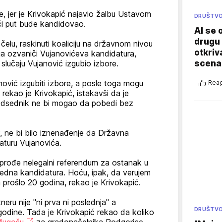
 jer je Krivokapić najavio žalbu Ustavom
DRUŠTV
eći put bude kandidovao.
AI se 
drugu 
 čelu, raskinuti koaliciju na državnom nivou
otkriv
ja ozvaniči Vujanovićeva kandidatura,
scenar
slučaju Vujanović izgubio izbore.
ović izgubiti izbore, a posle toga mogu
Reag
 rekao je Krivokapić, istakavši da je
redsednik ne bi mogao da pobedi bez
 ne bi bilo iznenađenje da Državna
daturu Vujanovića.
prođe nelegalni referendum za ostanak u
 jedna kandidatura. Hoću, ipak, da verujem
a prošlo 20 godina, rekao je Krivokapić.
eru nije "ni prva ni poslednja" a
DRUŠTV
. godine. Tada je Krivokapić rekao da koliko