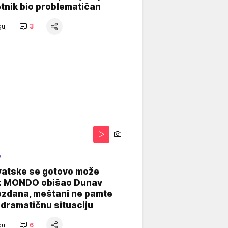
tnik bio problematičan
uj
3
O
vatske se gotovo može
: MONDO obišao Dunav
ezdana, meštani ne pamte
dramatičnu situaciju
uj
6