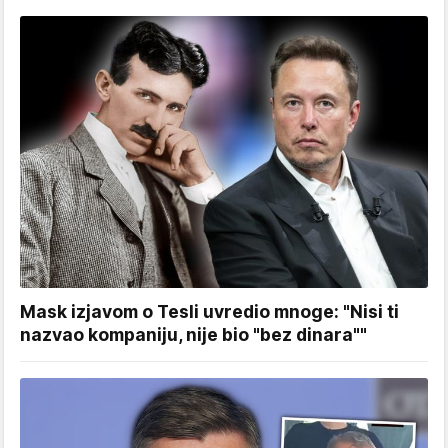
Mask izjavom o Tesli uvredio mnoge: "Nisi ti
nazvao kompaniju, nije bio "bez dinara""