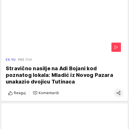
EX YU
PRE 11 H
Stravično nasilje na Adi Bojani kod
poznatog lokala: Mladić iz Novog Pazara
unakazio dvojicu Tutinaca
Reaguj
Komentariši