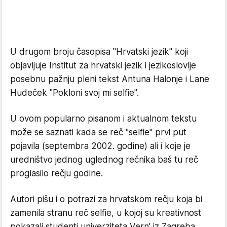
U drugom broju časopisa "Hrvatski jezik" koji
objavljuje Institut za hrvatski jezik i jezikoslovlje
posebnu pažnju pleni tekst Antuna Halonje i Lane
Hudeček "Pokloni svoj mi selfie".
U ovom popularno pisanom i aktualnom tekstu
može se saznati kada se reč "selfie" prvi put
pojavila (septembra 2002. godine) ali i koje je
uredništvo jednog uglednog rečnika baš tu reč
proglasilo rečju godine.
Autori pišu i o potrazi za hrvatskom rečju koja bi
zamenila stranu reč selfie, u kojoj su kreativnost
pokazali studenti univerziteta Vern’ iz Zagreba,