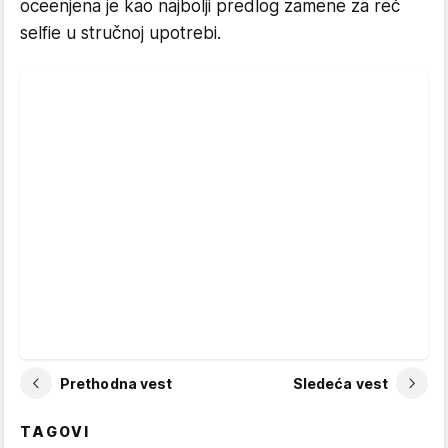
oceenjena je kao najbolji predlog zamene za reč
selfie u stručnoj upotrebi.
Prethodna vest
Sledeća vest
TAGOVI