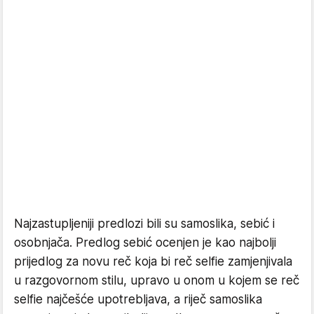
Najzastupljeniji predlozi bili su samoslika, sebić i
osobnjača. Predlog sebić ocenjen je kao najbolji
prijedlog za novu reč koja bi reč selfie zamjenjivala
u razgovornom stilu, upravo u onom u kojem se reč
selfie najčešće upotrebljava, a riječ samoslika