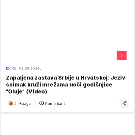
EX YU
05.08.2026.
Zapaljena zastava Srbije u Hrvatskoj: Jeziv
snimak kruži mrežama uoči godišnjice
"Oluje" (Video)
2
·
Reaguj
Komentariši