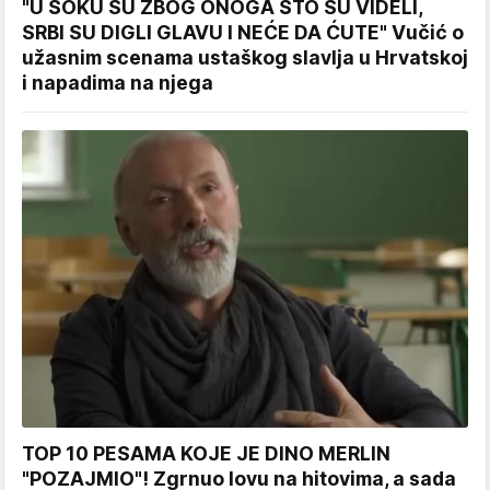
"U ŠOKU SU ZBOG ONOGA ŠTO SU VIDELI,
SRBI SU DIGLI GLAVU I NEĆE DA ĆUTE" Vučić o
užasnim scenama ustaškog slavlja u Hrvatskoj
i napadima na njega
TOP 10 PESAMA KOJE JE DINO MERLIN
"POZAJMIO"! Zgrnuo lovu na hitovima, a sada