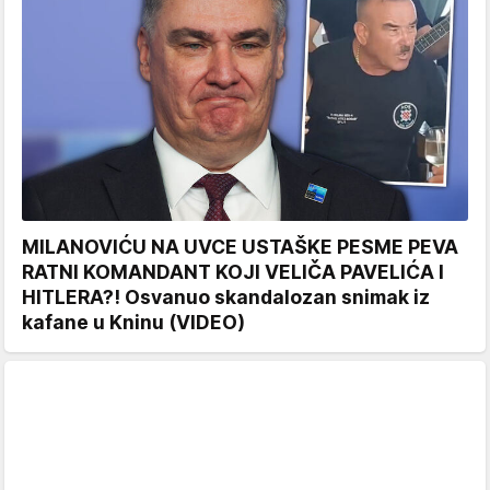
MILANOVIĆU NA UVCE USTAŠKE PESME PEVA
RATNI KOMANDANT KOJI VELIČA PAVELIĆA I
HITLERA?! Osvanuo skandalozan snimak iz
kafane u Kninu (VIDEO)