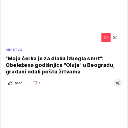
DRUŠTVO
"Moja ćerka je za dlaku izbegla smrt":
Obeležena godišnjica "Oluje" u Beogradu,
građani odali poštu žrtvama
Reaguj
1