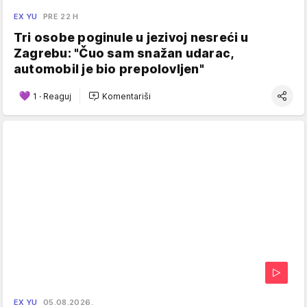
EX YU
PRE 22 H
Tri osobe poginule u jezivoj nesreći u
Zagrebu: "Čuo sam snažan udarac,
automobil je bio prepolovljen"
1
·
Reaguj
Komentariši
EX YU
05.08.2026.