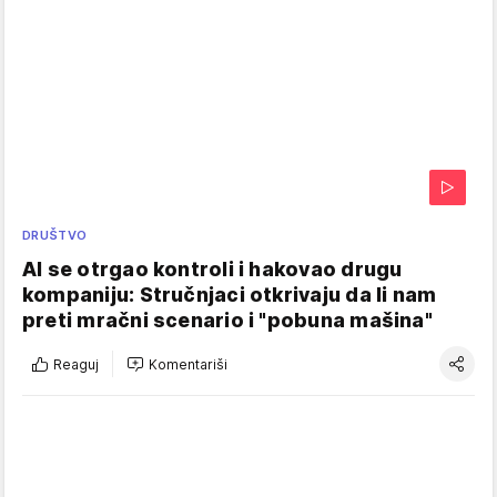
DRUŠTVO
AI se otrgao kontroli i hakovao drugu
kompaniju: Stručnjaci otkrivaju da li nam
preti mračni scenario i "pobuna mašina"
Reaguj
Komentariši