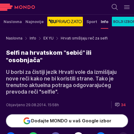
Naslovna
Najnovije
Sport
Info
Naslovna
Info
EX YU
Hrvati smišljaju reč za selfi
Selfi na hrvatskom "sebić" ili
"osobnjača"
U borbi za čistiji jezik Hrvati vole da izmišljaju
nove reči kako ne bi koristili strane. Tako je
trenutno aktuelna potraga odgovarajućeg
prevoda reči "selfie".
Objavljeno 29.08.2014. 15:58h
34
Dodajte MONDO u vaš Google izbor