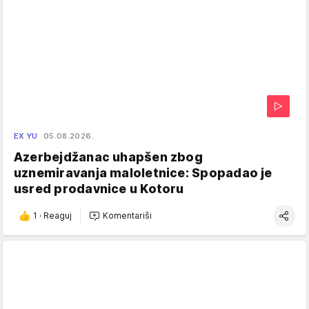
EX YU
05.08.2026.
Azerbejdžanac uhapšen zbog
uznemiravanja maloletnice: Spopadao je
usred prodavnice u Kotoru
1
·
Reaguj
Komentariši