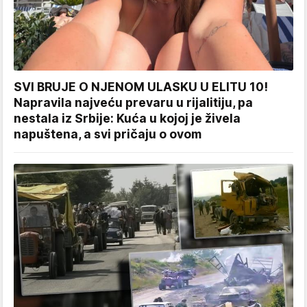
SVI BRUJE O NJENOM ULASKU U ELITU 10!
Napravila najveću prevaru u rijalitiju, pa
nestala iz Srbije: Kuća u kojoj je živela
napuštena, a svi pričaju o ovom