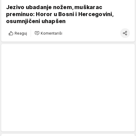
Jezivo ubadanje nožem, muškarac
preminuo: Horor u Bosni i Hercegovini,
osumnjičeni uhapšen
Reaguj
Komentariši