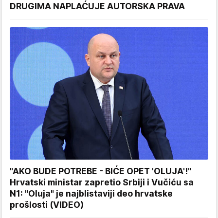
DRUGIMA NAPLAĆUJE AUTORSKA PRAVA
"AKO BUDE POTREBE - BIĆE OPET 'OLUJA'!"
Hrvatski ministar zapretio Srbiji i Vučiću sa
N1: "Oluja" je najblistaviji deo hrvatske
prošlosti (VIDEO)