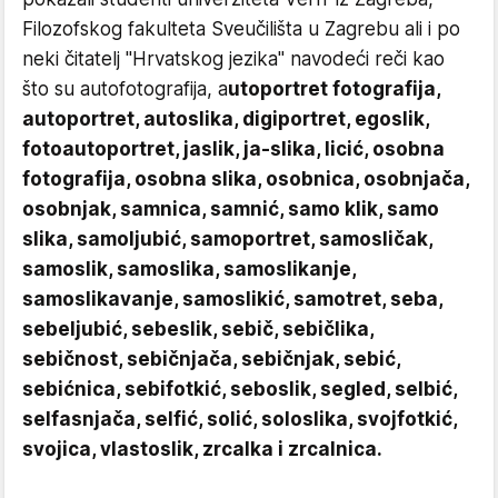
Filozofskog fakulteta Sveučilišta u Zagrebu ali i po
neki čitatelj "Hrvatskog jezika" navodeći reči kao
što su autofotografija, a
utoportret fotografija,
autoportret, autoslika, digiportret, egoslik,
fotoautoportret, jaslik, ja-slika, licić, osobna
fotografija, osobna slika, osobnica, osobnjača,
osobnjak, samnica, samnić, samo klik, samo
slika, samoljubić, samoportret, samosličak,
samoslik, samoslika, samoslikanje,
samoslikavanje, samoslikić, samotret, seba,
sebeljubić, sebeslik, sebič, sebičlika,
sebičnost, sebičnjača, sebičnjak, sebić,
sebićnica, sebifotkić, seboslik, segled, selbić,
selfasnjača, selfić, solić, soloslika, svojfotkić,
svojica, vlastoslik, zrcalka i zrcalnica.