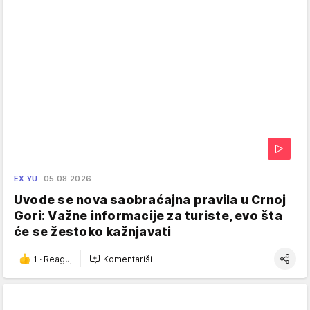
EX YU
05.08.2026.
Uvode se nova saobraćajna pravila u Crnoj
Gori: Važne informacije za turiste, evo šta
će se žestoko kažnjavati
1
·
Reaguj
Komentariši