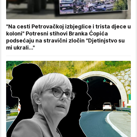
"Na cesti Petrovačkoj izbjeglice i trista djece u
koloni" Potresni stihovi Branka Ćopića
podsećaju na stravični zločin "Djetinjstvo su
mi ukrali..."