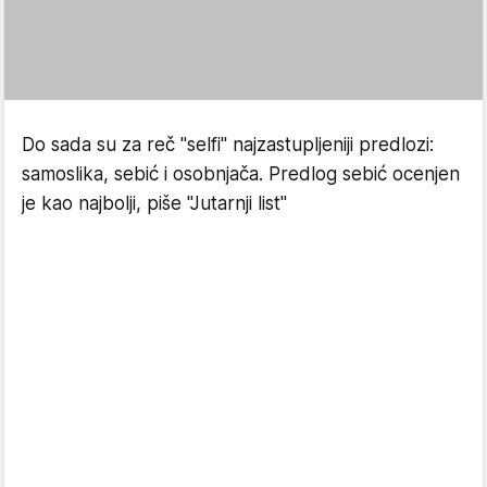
Do sada su za reč "selfi" najzastupljeniji predlozi:
samoslika, sebić i osobnjača. Predlog sebić ocenjen
je kao najbolji, piše "Jutarnji list"