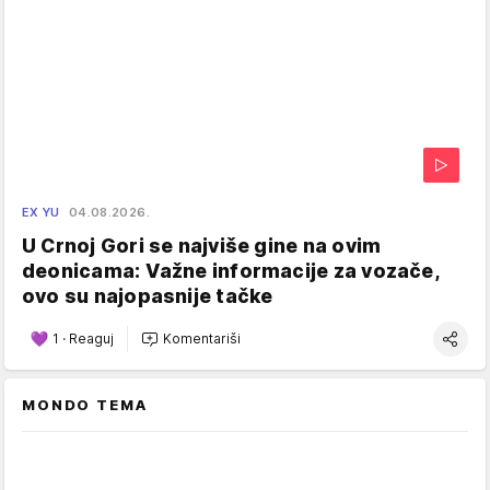
EX YU
04.08.2026.
U Crnoj Gori se najviše gine na ovim
deonicama: Važne informacije za vozače,
ovo su najopasnije tačke
1
·
Reaguj
Komentariši
MONDO TEMA