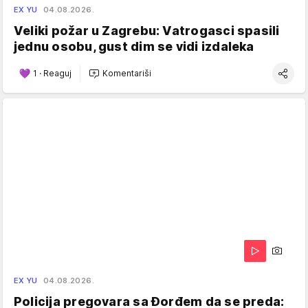
EX YU
04.08.2026.
Veliki požar u Zagrebu: Vatrogasci spasili
jednu osobu, gust dim se vidi izdaleka
1
·
Reaguj
Komentariši
EX YU
04.08.2026.
Policija pregovara sa Đorđem da se preda: