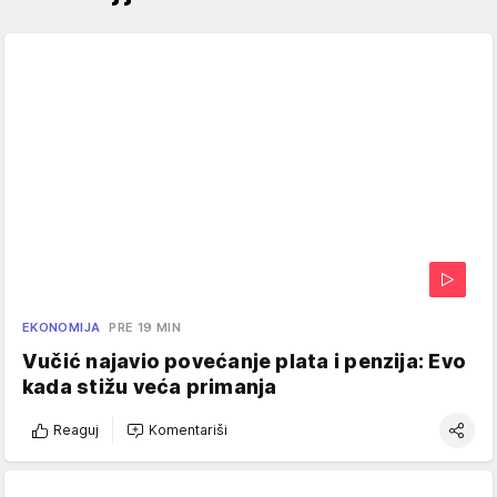
EKONOMIJA
PRE 19 MIN
Vučić najavio povećanje plata i penzija: Evo
kada stižu veća primanja
Reaguj
Komentariši