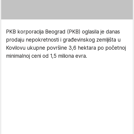
PKB korporacija Beograd (PKB) oglasila je danas
prodaju nepokretnosti i građevinskog zemljišta u
Kovilovu ukupne površine 3,6 hektara po početnoj
minimalnoj ceni od 1,5 miliona evra.