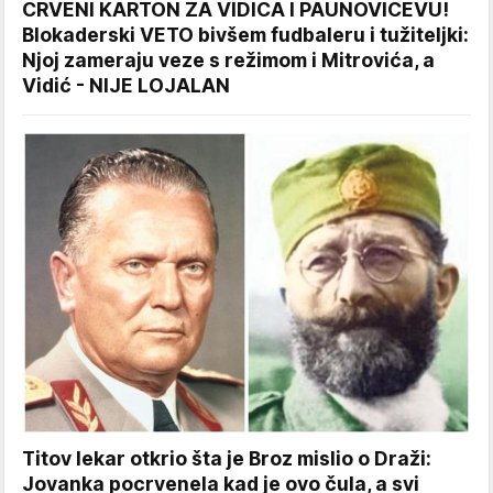
CRVENI KARTON ZA VIDIĆA I PAUNOVIĆEVU!
Blokaderski VETO bivšem fudbaleru i tužiteljki:
Njoj zameraju veze s režimom i Mitrovića, a
Vidić - NIJE LOJALAN
Titov lekar otkrio šta je Broz mislio o Draži:
Jovanka pocrvenela kad je ovo čula, a svi