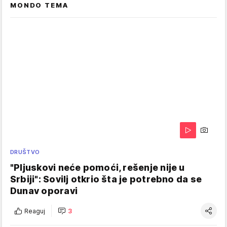
MONDO TEMA
DRUŠTVO
"Pljuskovi neće pomoći, rešenje nije u
Srbiji": Sovilj otkrio šta je potrebno da se
Dunav oporavi
Reaguj
3