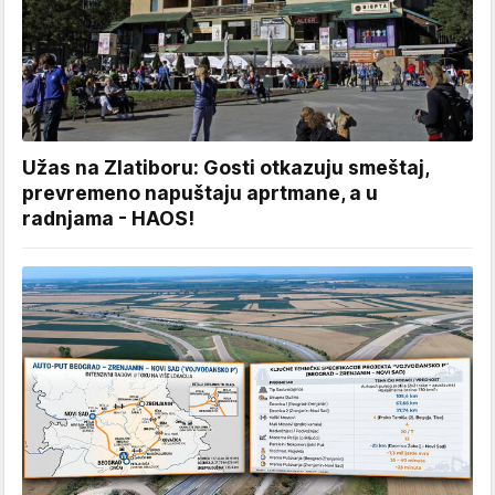
Užas na Zlatiboru: Gosti otkazuju smeštaj,
prevremeno napuštaju aprtmane, a u
radnjama - HAOS!