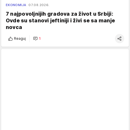
EKONOMIJA
07.08.2026.
7 najpovoljnijih gradova za život u Srbiji:
Ovde su stanovi jeftiniji i živi se sa manje
novca
Reaguj
1