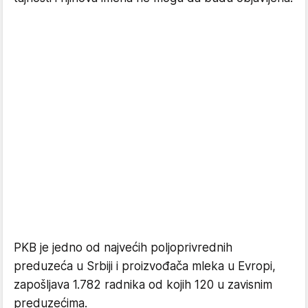
PKB je jedno od najvećih poljoprivrednih
preduzeća u Srbiji i proizvođača mleka u Evropi,
zapošljava 1.782 radnika od kojih 120 u zavisnim
preduzećima.