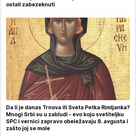
ostali zabezeknuti
Da li je danas Trnova ili Sveta Petka Rimljanka?
Mnogi Srbi su u zabludi - evo koju svetiteljku
SPC i vernici zapravo obeležavaju 8. avgusta i
zašto joj se mole