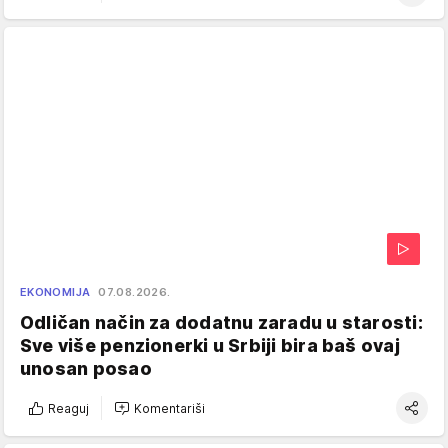
EKONOMIJA
07.08.2026.
Odličan način za dodatnu zaradu u starosti:
Sve više penzionerki u Srbiji bira baš ovaj
unosan posao
Reaguj
Komentariši