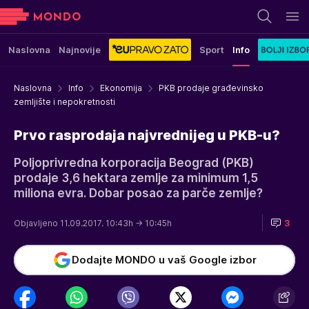
Naslovna
Najnovije
Sport
Info
Naslovna
Info
Ekonomija
PKB prodaje građevinsko
zemljište i nepokretnosti
Prvo rasprodaja najvrednijeg u PKB-u?
Poljoprivredna korporacija Beograd (PKB)
prodaje 3,6 hektara zemlje za minimum 1,5
miliona evra. Dobar posao za parče zemlje?
Objavljeno 11.09.2017. 10:43h
→ 10:45h
3
Dodajte MONDO u vaš Google izbor