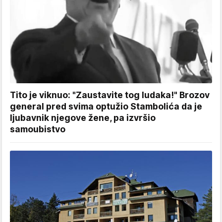
Tito je viknuo: "Zaustavite tog ludaka!" Brozov
general pred svima optužio Stambolića da je
ljubavnik njegove žene, pa izvršio
samoubistvo