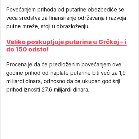
Povećanjem prihoda od putarine obezbediće se
veća sredstva za finansiranje održavanja i razvoja
putne mreže, stoji u obrazloženju.
Veliko poskupljuje putarina u Grčkoj – i
do 150 odsto!
Procena je da će predloženim povećanjem ove
godine prihod od naplate putarine biti veći za 1,9
milijardi dinara, odnosno da će ukupan godišnji
prihod iznositi 27,6 milijardi dinara.