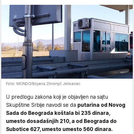
Foto: MONDO/Bojana Zimonjić Jelisavac
U predlogu zakona koji je objavljen na sajtu
Skupštine Srbije navodi se da
putarina od Novog
Sada do Beograda koštala bi 235 dinara,
umesto dosadašnjih 210, a od Beograda do
Subotice 627, umesto umesto 560 dinara.