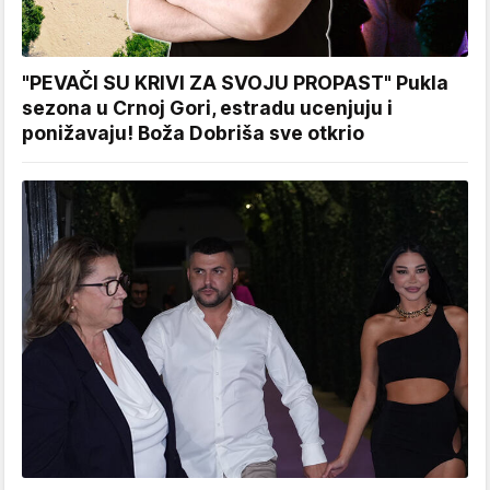
"PEVAČI SU KRIVI ZA SVOJU PROPAST" Pukla
sezona u Crnoj Gori, estradu ucenjuju i
ponižavaju! Boža Dobriša sve otkrio