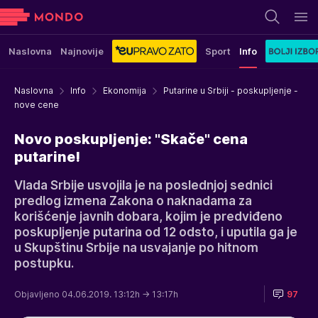
Naslovna
Najnovije
Sport
Info
Naslovna
Info
Ekonomija
Putarine u Srbiji - poskupljenje -
nove cene
Novo poskupljenje: "Skače" cena
putarine!
Vlada Srbije usvojila je na poslednjoj sednici
predlog izmena Zakona o naknadama za
korišćenje javnih dobara, kojim je predviđeno
poskupljenje putarina od 12 odsto, i uputila ga je
u Skupštinu Srbije na usvajanje po hitnom
postupku.
Objavljeno 04.06.2019. 13:12h
→ 13:17h
97