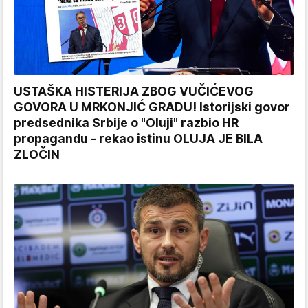
USTAŠKA HISTERIJA ZBOG VUČIĆEVOG
GOVORA U MRKONJIĆ GRADU! Istorijski govor
predsednika Srbije o "Oluji" razbio HR
propagandu - rekao istinu OLUJA JE BILA
ZLOČIN