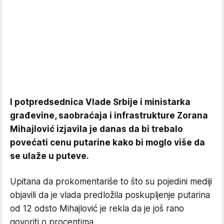
I potpredsednica Vlade Srbije i ministarka
građevine, saobraćaja i infrastrukture Zorana
Mihajlović izjavila je danas da bi trebalo
povećati cenu putarine kako bi moglo više da
se ulaže u puteve.
Upitana da prokomentariše to što su pojedini mediji
objavili da je vlada predložila poskupljenje putarina
od 12 odsto Mihajlović je rekla da je još rano
govoriti o procentima.