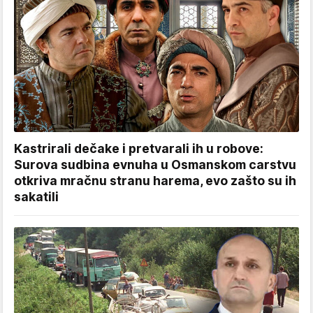
Kastrirali dečake i pretvarali ih u robove:
Surova sudbina evnuha u Osmanskom carstvu
otkriva mračnu stranu harema, evo zašto su ih
sakatili