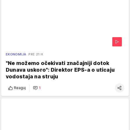
EKONOMIJA
PRE 21 H
"Ne možemo očekivati značajniji dotok
Dunava uskoro": Direktor EPS-a o uticaju
vodostaja na struju
Reaguj
1