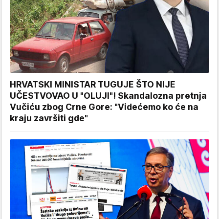
HRVATSKI MINISTAR TUGUJE ŠTO NIJE
UČESTVOVAO U "OLUJI"! Skandalozna pretnja
Vučiću zbog Crne Gore: "Videćemo ko će na
kraju završiti gde"