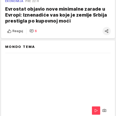
EKONOMIJA
PRE 22 H
Evrostat objavio nove minimalne zarade u
Evropi: Iznenadiće vas koje je zemlje Srbija
prestigla po kupovnoj moći
Reaguj
6
MONDO TEMA