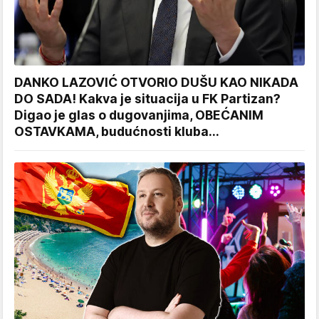
DANKO LAZOVIĆ OTVORIO DUŠU KAO NIKADA
DO SADA! Kakva je situacija u FK Partizan?
Digao je glas o dugovanjima, OBEĆANIM
OSTAVKAMA, budućnosti kluba...