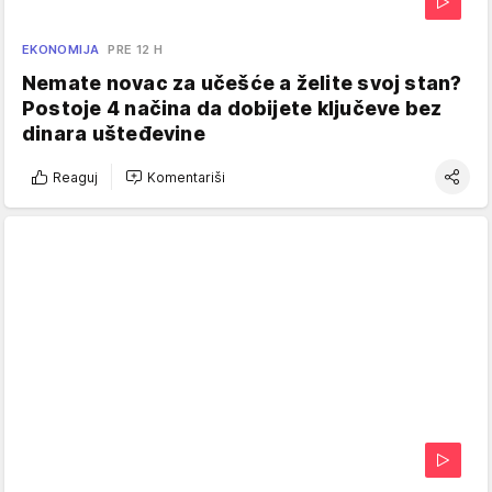
EKONOMIJA
PRE 12 H
Nemate novac za učešće a želite svoj stan?
Postoje 4 načina da dobijete ključeve bez
dinara ušteđevine
Reaguj
Komentariši