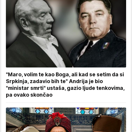
"Maro, volim te kao Boga, ali kad se setim da si
Srpkinja, zadavio bih te" Andrija je bio
"ministar smrti" ustaša, gazio ljude tenkovima,
pa ovako skončao