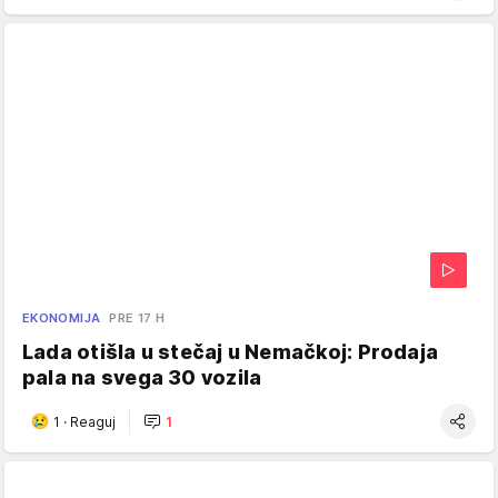
EKONOMIJA
PRE 17 H
Lada otišla u stečaj u Nemačkoj: Prodaja
pala na svega 30 vozila
1
·
Reaguj
1