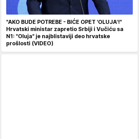
"AKO BUDE POTREBE - BIĆE OPET 'OLUJA'!"
Hrvatski ministar zapretio Srbiji i Vučiću sa
N1: "Oluja" je najblistaviji deo hrvatske
prošlosti (VIDEO)