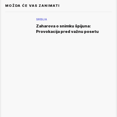
MOŽDA ĆE VAS ZANIMATI
SRBIJA
Zaharova o snimku špijuna:
Provokacija pred važnu posetu