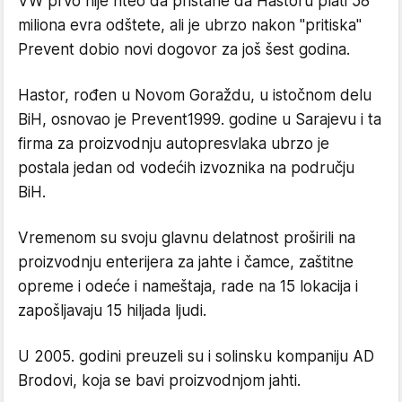
VW
prvo nije
ht
e
o da pristane da Hastoru plati 58
miliona evra odštete, a
li je ubrzo nakon "pritiska"
Prevent dobio
novi dogovor za još šest godina.
Hastor, rođen u Novom Goraždu, u istočnom delu
BiH, osnovao je Prevent1999. godine u Sarajevu i ta
firma za proizvodnju autopresvlaka ubrzo je
postala jedan od vodećih izvoznika na području
BiH.
Vremenom su svoju glavnu delatnost proširili na
proizvodnju enterijera za jahte i čamce, zaštitne
opreme i odeće i nameštaja, rade na 15 lokacija i
zapošljavaju 15 hiljada ljudi.
U 2005. godini preuzeli su i solinsku kompaniju AD
Brodovi
,
koja se bavi proizvodnjom jahti.