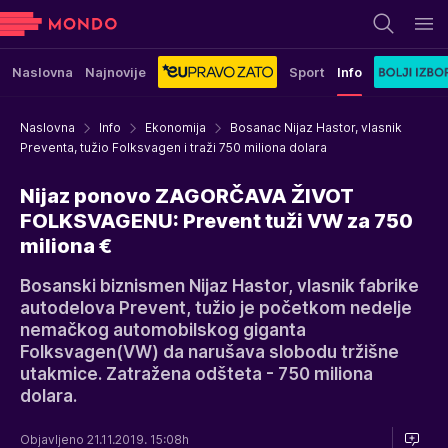
Naslovna
Najnovije
Sport
Info
Naslovna
Info
Ekonomija
Bosanac Nijaz Hastor, vlasnik
Preventa, tužio Folksvagen i traži 750 miliona dolara
Nijaz ponovo ZAGORČAVA ŽIVOT
FOLKSVAGENU: Prevent tuži VW za 750
miliona €
Bosanski biznismen Nijaz Hastor, vlasnik fabrike
autodelova Prevent, tužio je početkom nedelje
nemačkog automobilskog giganta
Folksvagen(VW) da narušava slobodu tržišne
utakmice. Zatražena odšteta - 750 miliona
dolara.
Objavljeno 21.11.2019. 15:08h