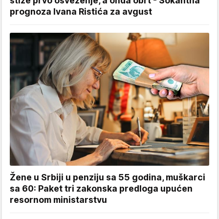
stiže prvo osveženje, a onda obrt - Šokantna
prognoza Ivana Ristića za avgust
Žene u Srbiji u penziju sa 55 godina, muškarci
sa 60: Paket tri zakonska predloga upućen
resornom ministarstvu