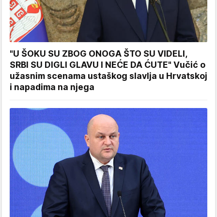
"U ŠOKU SU ZBOG ONOGA ŠTO SU VIDELI,
SRBI SU DIGLI GLAVU I NEĆE DA ĆUTE" Vučić o
užasnim scenama ustaškog slavlja u Hrvatskoj
i napadima na njega