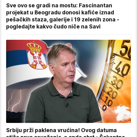
Sve ovo se gradi na mostu: Fascinantan
projekat u Beogradu donosi kafiće iznad
pešačkih staza, galerije i 19 zelenih zona -
pogledajte kakvo čudo niče na Savi
Srbiju prži paklena vrućina! Ovog datuma