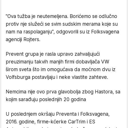
"Ova tužba je neutemeljena. Borićemo se odlučno
protiv nje služeći se svim sudskim merama koje su
nam na raspolaganju", odgovorili su iz Folksvagena
agenciji Rojters.
Prevent
g
rupa je rasla upravo zahvaljujući
preuzimanju takvih manjih firmi dobavljača VW
širom sveta što im omogućava da moćnom
dvu iz
Volfsburga p
ostavljaju i neke vlastite zahteve.
Nemci
ma nije ovo prva glavobolja zbog
Hastor
a,
sa
kojim sarađuju poslednjih 20 godina
U poslednjem
okršaju Preventa i
F
olks
v
agena,
2016. godine, firme
-k
ćerke CarTrim i ES