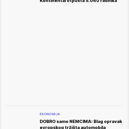
Kontinental otpušta 5.040 radnika
EKONOMIJA
DOBRO samo NEMCIMA: Blag opravak
evropskog tržišta automobila