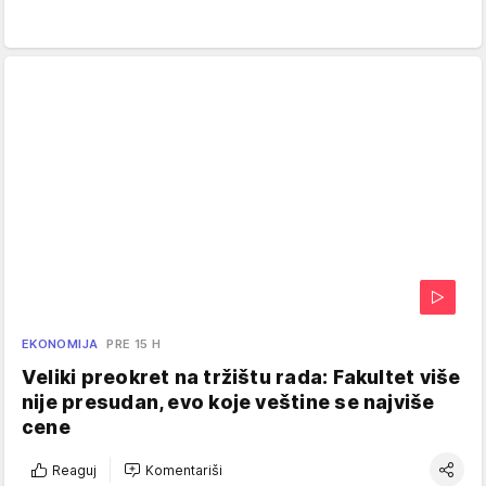
EKONOMIJA
PRE 15 H
Veliki preokret na tržištu rada: Fakultet više
nije presudan, evo koje veštine se najviše
cene
Reaguj
Komentariši