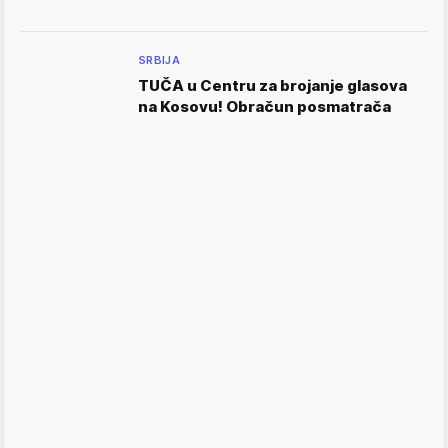
SRBIJA
TUČA u Centru za brojanje glasova
na Kosovu! Obračun posmatrača