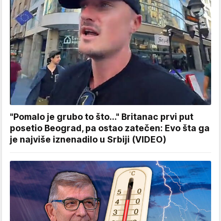
"Pomalo je grubo to što..." Britanac prvi put
posetio Beograd, pa ostao zatečen: Evo šta ga
je najviše iznenadilo u Srbiji (VIDEO)