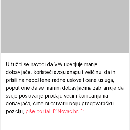
U tužbi se navodi da VW ucenjuje manje
dobavljače, koristeći svoju snagu i veličinu, da ih
prisili na nepoštene radne uslove i cene usluga,
poput one da se manjim dobavljačima zabranjuje da
svoje poslovanje prodaju većim kompanijama
dobavljača, čime bi ostvarili bolju pregovaračku
poziciju,
piše portal
N
ovac.hr.