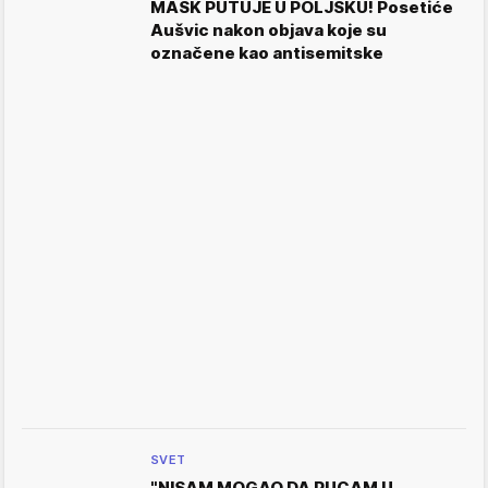
MASK PUTUJE U POLJSKU! Posetiće
Aušvic nakon objava koje su
označene kao antisemitske
SVET
"NISAM MOGAO DA PUCAM U