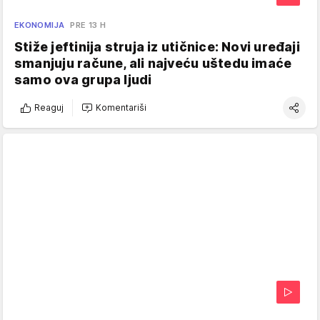
EKONOMIJA
PRE 13 H
Stiže jeftinija struja iz utičnice: Novi uređaji
smanjuju račune, ali najveću uštedu imaće
samo ova grupa ljudi
Reaguj
Komentariši