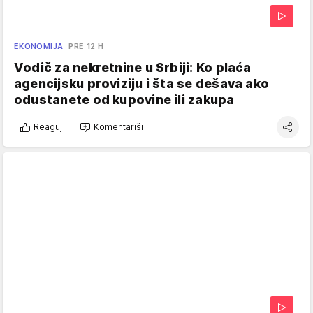
EKONOMIJA
PRE 12 H
Vodič za nekretnine u Srbiji: Ko plaća
agencijsku proviziju i šta se dešava ako
odustanete od kupovine ili zakupa
Reaguj
Komentariši