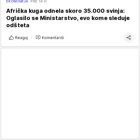
EKONOMIJA
PRE 14 H
Afrička kuga odnela skoro 35.000 svinja:
Oglasilo se Ministarstvo, evo kome sleduje
odšteta
Reaguj
Komentariši