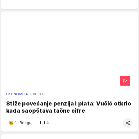
EKONOMIJA
PRE 9 H
Stiže povećanje penzija i plata: Vučić otkrio
kada saopštava tačne cifre
1
·
Reaguj
4