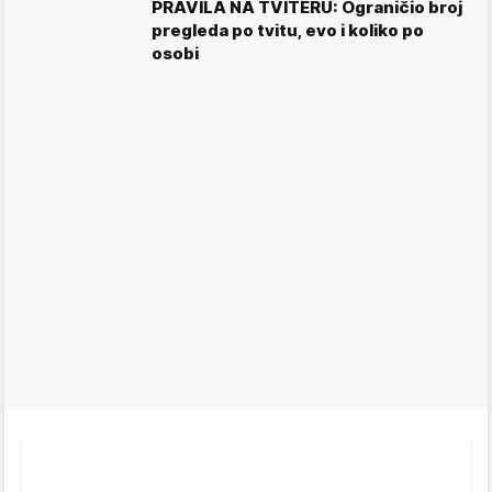
PRAVILA NA TVITERU: Ograničio broj
pregleda po tvitu, evo i koliko po
osobi