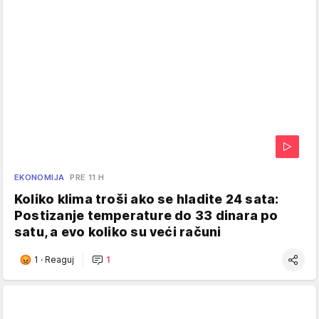
EKONOMIJA
PRE 11 H
Koliko klima troši ako se hladite 24 sata:
Postizanje temperature do 33 dinara po
satu, a evo koliko su veći računi
1
·
Reaguj
1