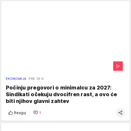
EKONOMIJA
PRE 14 H
Počinju pregovori o minimalcu za 2027:
Sindikati očekuju dvocifren rast, a ovo će
biti njihov glavni zahtev
Reaguj
1