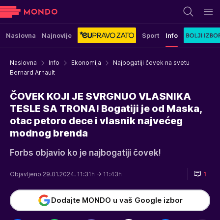
Naslovna
Najnovije
Sport
Info
Naslovna
Info
Ekonomija
Najbogatiji čovek na svetu
Bernard Arnault
ČOVEK KOJI JE SVRGNUO VLASNIKA
TESLE SA TRONA! Bogatiji je od Maska,
otac petoro dece i vlasnik najvećeg
modnog brenda
Forbs objavio ko je najbogatiji čovek!
Objavljeno 29.01.2024. 11:31h
→ 11:43h
1
Dodajte MONDO u vaš Google izbor