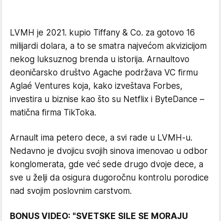
LVMH je 2021. kupio Tiffany & Co. za gotovo 16
milijardi dolara, a to se smatra najvećom akvizicijom
nekog luksuznog brenda u istorija. Arnaultovo
deoničarsko društvo Agache podržava VC firmu
Aglaé Ventures koja, kako izveštava Forbes,
investira u biznise kao što su Netflix i ByteDance –
matična firma TikToka.
Arnault ima petero dece, a svi rade u LVMH-u.
Nedavno je dvojicu svojih sinova imenovao u odbor
konglomerata, gde već sede drugo dvoje dece, a
sve u želji da osigura dugoročnu kontrolu porodice
nad svojim poslovnim carstvom.
BONUS VIDEO: "SVETSKE SILE SE MORAJU