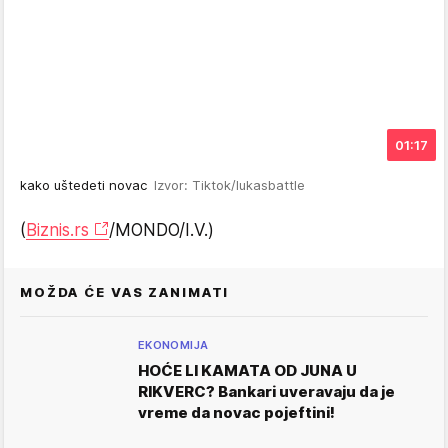
01:17
kako uštedeti novac
Izvor: Tiktok/lukasbattle
(
Biznis.rs
/MONDO/I.V.)
MOŽDA ĆE VAS ZANIMATI
EKONOMIJA
HOĆE LI KAMATA OD JUNA U
RIKVERC? Bankari uveravaju da je
vreme da novac pojeftini!