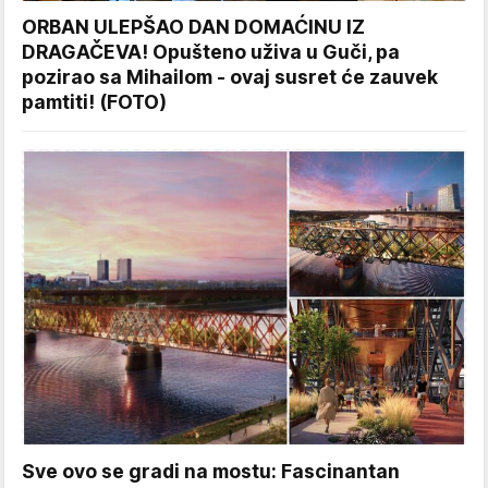
ORBAN ULEPŠAO DAN DOMAĆINU IZ
DRAGAČEVA! Opušteno uživa u Guči, pa
pozirao sa Mihailom - ovaj susret će zauvek
pamtiti! (FOTO)
Sve ovo se gradi na mostu: Fascinantan