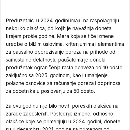
Preduzetnici u 2024. godini imaju na raspolaganju
nekoliko olakšica, od kojih je najvažnija doneta
krajem prošle godine. Mera koja se tiče izmene
uredbe o bližim uslovima, kriterijumima i elementima
za paušalno oporezivanje poreza na prihode od
samostalne delatnosti, paušalcima je donela
produžetak ograničenja rasta obaveza od 10 odsto
zaključno sa 2025. godinom, kao i umanjenje
polazne osnovice za računanje poreza i doprinosa
za početnika u poslovanju za 50 odsto.
Za ovu godinu nije bilo novih poreskih olakšica na
zarade zaposlenih. Poslednje izmene, odnosno
olakšice koje se primenjuju u 2024. godini, donete
su u decembru 2021. godine sa primenom od