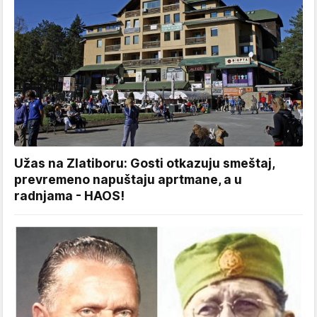
Užas na Zlatiboru: Gosti otkazuju smeštaj,
prevremeno napuštaju aprtmane, a u
radnjama - HAOS!