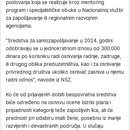
poslovanja koja se realizuje kroz mentoring
program i specijalističke obuke u Nacionalnoj službi
za zapošljavanje ili regionalnim razvojnim
agencijama.
"Sredstva za samozapošljavanje u 2024. godini
odobravaju se u jednokratnom iznosu od 300.000
dinara po korisniku radi osnivanja radnje, zadruge,
ili drugog oblika preduzetništva, kao i za osnivanje
privrednog društva ukoliko osnivač zasniva u njemu
radni odnos", navode iz NSZ.
Ko će od prijavjenih dobiti bespovratna sredstva
biće određeno na osnovu ocene biznis plana i
pripadnosti kategoriji teže zapošljivih lica, ali će
prednost pri odabiru imati žene, posebno iz manje
razvijenih i devastiranih područja. U slučaju