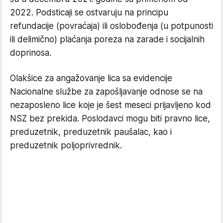
2022. Podsticaji se ostvaruju na principu
refundacije (povraćaja) ili oslobođenja (u potpunosti
ili delimično) plaćanja poreza na zarade i socijalnih
doprinosa.
Olakšice za angažovanje lica sa evidencije
Nacionalne službe za zapošljavanje odnose se na
nezaposleno lice koje je šest meseci prijavljeno kod
NSZ bez prekida. Poslodavci mogu biti pravno lice,
preduzetnik, preduzetnik paušalac, kao i
preduzetnik poljoprivrednik.