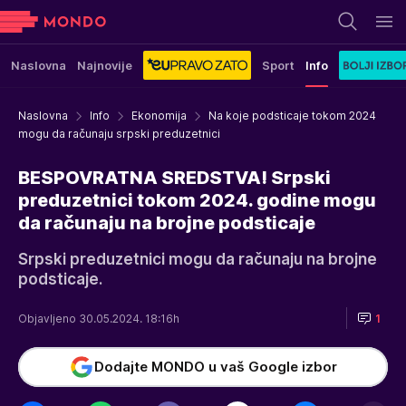
Naslovna
Najnovije
Sport
Info
Naslovna
Info
Ekonomija
Na koje podsticaje tokom 2024
mogu da računaju srpski preduzetnici
BESPOVRATNA SREDSTVA! Srpski
preduzetnici tokom 2024. godine mogu
da računaju na brojne podsticaje
Srpski preduzetnici mogu da računaju na brojne
podsticaje.
Objavljeno 30.05.2024. 18:16h
1
Dodajte MONDO u vaš Google izbor