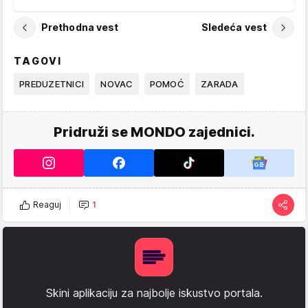
Prethodna vest
Sledeća vest
TAGOVI
PREDUZETNICI
NOVAC
POMOĆ
ZARADA
Pridruži se MONDO zajednici.
Reaguj
1
Skini aplikaciju za najbolje iskustvo portala.