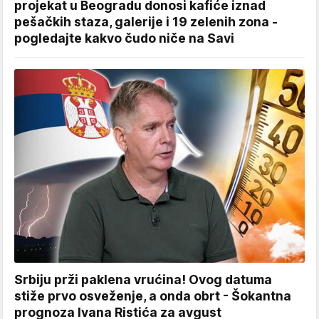
projekat u Beogradu donosi kafiće iznad
pešačkih staza, galerije i 19 zelenih zona -
pogledajte kakvo čudo niče na Savi
Srbiju prži paklena vrućina! Ovog datuma
stiže prvo osveženje, a onda obrt - Šokantna
prognoza Ivana Ristića za avgust