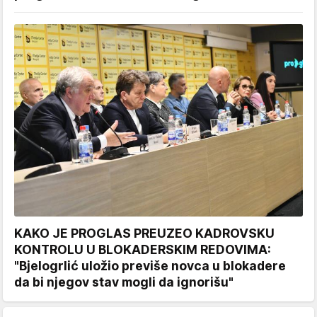
KAKO JE PROGLAS PREUZEO KADROVSKU
KONTROLU U BLOKADERSKIM REDOVIMA:
"Bjelogrlić uložio previše novca u blokadere
da bi njegov stav mogli da ignorišu"