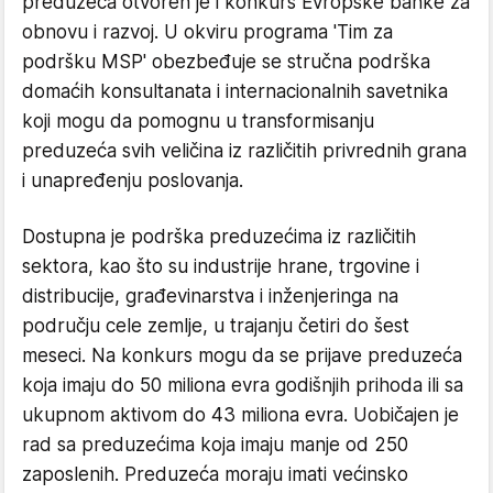
preduzeća otvoren je i konkurs Evropske banke za
obnovu i razvoj. U okviru programa 'Tim za
podršku MSP' obezbeđuje se stručna podrška
domaćih konsultanata i internacionalnih savetnika
koji mogu da pomognu u transformisanju
preduzeća svih veličina iz različitih privrednih grana
i unapređenju poslovanja.
Dostupna je podrška preduzećima iz različitih
sektora, kao što su industrije hrane, trgovine i
distribucije, građevinarstva i inženjeringa na
području cele zemlje, u trajanju četiri do šest
meseci. Na konkurs mogu da se prijave preduzeća
koja imaju do 50 miliona evra godišnjih prihoda ili sa
ukupnom aktivom do 43 miliona evra. Uobičajen je
rad sa preduzećima koja imaju manje od 250
zaposlenih. Preduzeća moraju imati većinsko