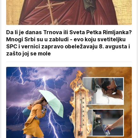
Da li je danas Trnova ili Sveta Petka Rimljanka?
Mnogi Srbi su u zabludi - evo koju svetiteljku
SPC i vernici zapravo obeležavaju 8. avgusta i
zašto joj se mole