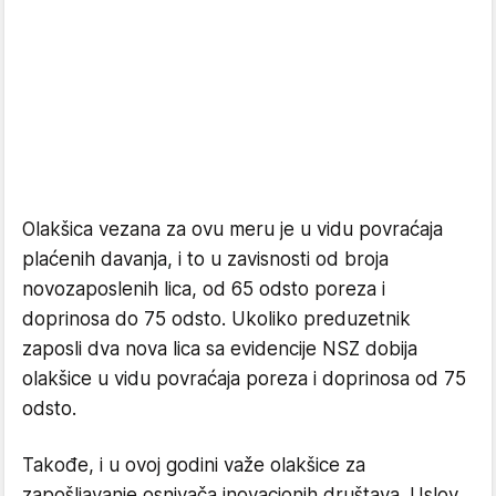
Olakšica vezana za ovu meru je u vidu povraćaja
plaćenih davanja, i to u zavisnosti od broja
novozaposlenih lica, od 65 odsto poreza i
doprinosa do 75 odsto. Ukoliko preduzetnik
zaposli dva nova lica sa evidencije NSZ dobija
olakšice u vidu povraćaja poreza i doprinosa od 75
odsto.
Takođe, i u ovoj godini važe olakšice za
zapošljavanje osnivača inovacionih društava. Uslov