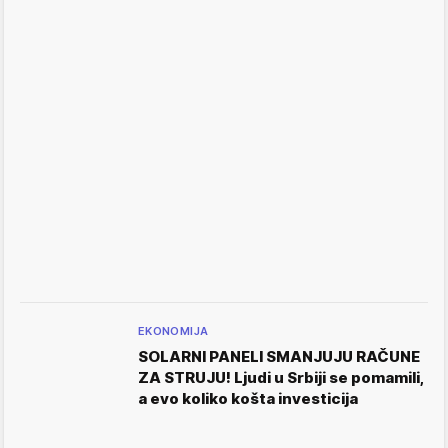
EKONOMIJA
SOLARNI PANELI SMANJUJU RAČUNE
ZA STRUJU! Ljudi u Srbiji se pomamili,
a evo koliko košta investicija