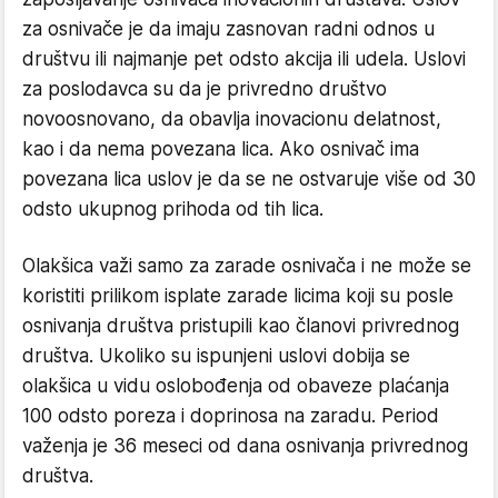
za osnivače je da imaju zasnovan radni odnos u
društvu ili najmanje pet odsto akcija ili udela. Uslovi
za poslodavca su da je privredno društvo
novoosnovano, da obavlja inovacionu delatnost,
kao i da nema povezana lica. Ako osnivač ima
povezana lica uslov je da se ne ostvaruje više od 30
odsto ukupnog prihoda od tih lica.
Olakšica važi samo za zarade osnivača i ne može se
koristiti prilikom isplate zarade licima koji su posle
osnivanja društva pristupili kao članovi privrednog
društva. Ukoliko su ispunjeni uslovi dobija se
olakšica u vidu oslobođenja od obaveze plaćanja
100 odsto poreza i doprinosa na zaradu. Period
važenja je 36 meseci od dana osnivanja privrednog
društva.