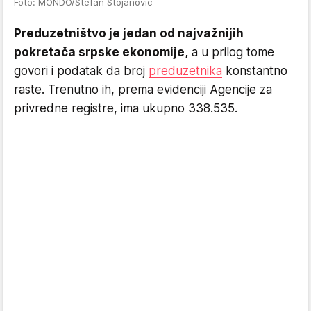
Foto: MONDO/Stefan Stojanović
Preduzetništvo je jedan od najvažnijih
pokretača srpske ekonomije,
a u prilog tome
govori i podatak da broj
preduzetnika
konstantno
raste. Trenutno ih, prema evidenciji Agencije za
privredne registre, ima ukupno 338.535.