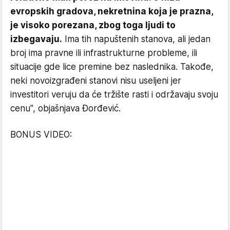
evropskih gradova, nekretnina koja je prazna,
je visoko porezana, zbog toga ljudi to
izbegavaju.
Ima tih napuštenih stanova, ali jedan
broj ima pravne ili infrastrukturne probleme, ili
situacije gde lice premine bez naslednika. Takođe,
neki novoizgrađeni stanovi nisu useljeni jer
investitori veruju da će tržište rasti i održavaju svoju
cenu", objašnjava Đorđević.
BONUS VIDEO: