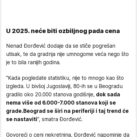
U 2025. neće biti ozbiljnog pada cena
Nenad Đorđević dodaje da se stiče pogrešan
utisak, te da gradnja nije umnogome veća nego što
je to bila ranijih godina.
"Kada pogledate statistiku, nije to mnogo kao što
izgleda. U bivšoj Jugoslaviji, 80-ih se u Beogradu
gradilo oko 20.000 stanova godišnje,
dok sada
nema više od 6.000-7.000 stanova koji se
grade.
Beograd se širi na periferiji i taj trend će
se nastaviti
", smatra Đorđević.
Govoreći o ceni nekretnina, Đorđević napominje da