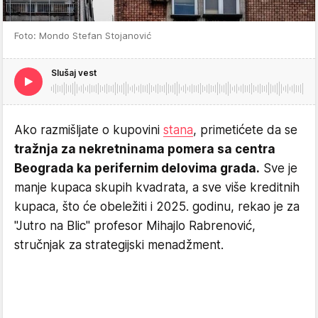
Foto: Mondo Stefan Stojanović
Slušaj vest
Ako razmišljate o kupovini
stana
, primetićete da se
tražnja za nekretninama pomera sa centra
Beograda ka perifernim delovima grada.
Sve je
manje kupaca skupih kvadrata, a sve više kreditnih
kupaca, što će obeležiti i 2025. godinu, rekao je za
"Jutro na Blic" profesor Mihajlo Rabrenović,
stručnjak za strategijski menadžment.