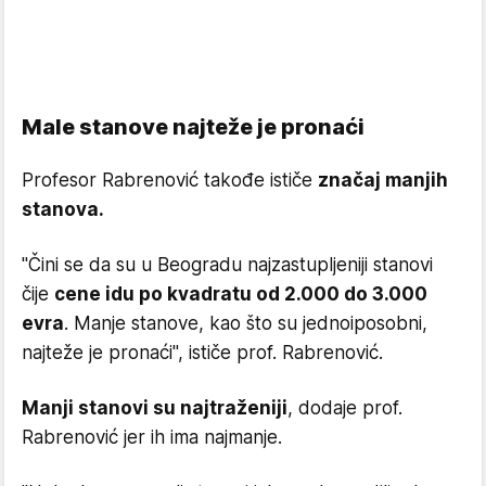
Male stanove najteže je pronaći
Profesor Rabrenović takođe ističe
značaj manjih
stanova.
"Čini se da su u Beogradu najzastupljeniji stanovi
čije
cene idu po kvadratu od 2.000 do 3.000
evra
. Manje stanove, kao što su jednoiposobni,
najteže je pronaći", ističe prof. Rabrenović.
Manji stanovi su najtraženiji
, dodaje prof.
Rabrenović jer ih ima najmanje.