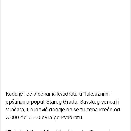
Kada je reč o cenama kvadrata u “luksuznijim”
opštinama poput Starog Grada, Savskog venca ili
Vračara, Đorđević dodaje da se tu cena kreće od
3.000 do 7.000 evra po kvadratu.