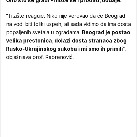
Ono što se gradi - može se i prodati, dodaje.
"Tržište reaguje. Niko nije verovao da će Beograd
na vodi biti toliki uspeh, ali sada vidimo da ima dosta
popaljenih svetala u zgradama.
Beograd je postao
velika prestonica, dolazi dosta stranaca zbog
Rusko-Ukrajinskog sukoba i mi smo ih primili
",
objašnjava prof. Rabrenović.