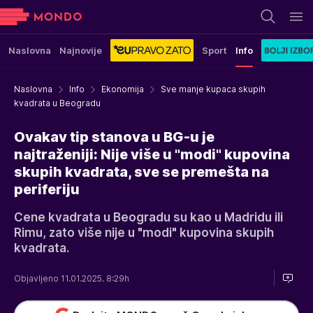
Naslovna
Najnovije
Sport
Info
Naslovna
Info
Ekonomija
Sve manje kupaca skupih
kvadrata u Beogradu
Ovakav tip stanova u BG-u je
najtraženiji: Nije više u "modi" kupovina
skupih kvadrata, sve se premešta na
periferiju
Cene kvadrata u Beogradu su kao u Madridu ili
Rimu, zato više nije u "modi" kupovina skupih
kvadrata.
Objavljeno 11.01.2025. 8:29h