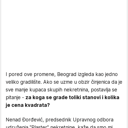
I pored ove promene, Beograd izgleda kao jedno
veliko gradilište. Ako se uzme u obzir činjenica da je
sve manje kupaca skupih nekretnina, postavlja se
pitanje -
za koga se grade toliki stanovi i kolika
je cena kvadrata?
Nenad Đorđević, predsednik Upravnog odbora
udruženja "Plaster" nekretnine, kaže da smo mi