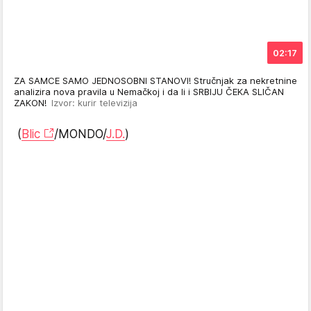
02:17
ZA SAMCE SAMO JEDNOSOBNI STANOVI! Stručnjak za nekretnine
analizira nova pravila u Nemačkoj i da li i SRBIJU ČEKA SLIČAN
ZAKON!
Izvor: kurir televizija
(
Blic
/MONDO/
J.D.
)