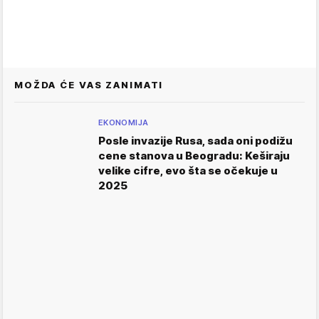
MOŽDA ĆE VAS ZANIMATI
EKONOMIJA
Posle invazije Rusa, sada oni podižu
cene stanova u Beogradu: Keširaju
velike cifre, evo šta se očekuje u
2025