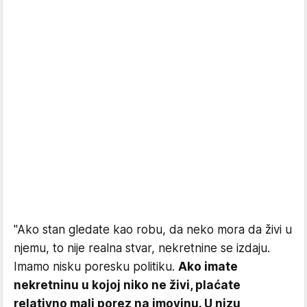
"Ako stan gledate kao robu, da neko mora da živi u
njemu, to nije realna stvar, nekretnine se izdaju.
Imamo nisku poresku politiku.
Ako imate
nekretninu u kojoj niko ne živi, plaćate
relativno mali porez na imovinu. U nizu