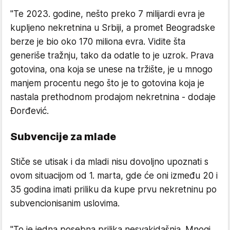
"Te 2023. godine, nešto preko 7 milijardi evra je
kupljeno nekretnina u Srbiji, a promet Beogradske
berze je bio oko 170 miliona evra. Vidite šta
generiše tražnju, tako da odatle to je uzrok. Prava
gotovina, ona koja se unese na tržište, je u mnogo
manjem procentu nego što je to gotovina koja je
nastala prethodnom prodajom nekretnina - dodaje
Đorđević.
Subvencije za mlade
Stiče se utisak i da mladi nisu dovoljno upoznati s
ovom situacijom od 1. marta, gde će oni između 20 i
35 godina imati priliku da kupe prvu nekretninu po
subvencionisanim uslovima.
"To je jedna posebna prilika nesvakidašnja. Mnogi