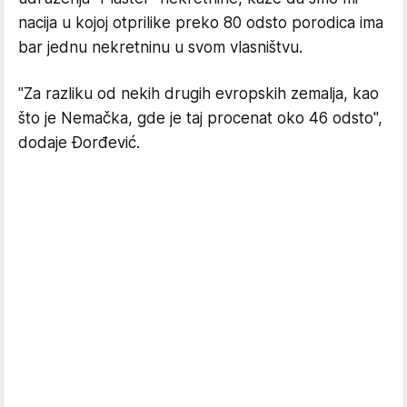
nacija u kojoj otprilike preko 80 odsto porodica ima
bar jednu nekretninu u svom vlasništvu.
"Za razliku od nekih drugih evropskih zemalja, kao
što je Nemačka, gde je taj procenat oko 46 odsto",
dodaje Đorđević.