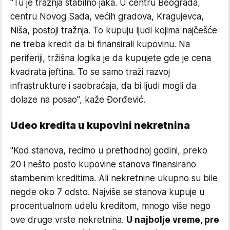
"Tu je tražnja stabilno jaka. U centru Beograda,
centru Novog Sada, većih gradova, Kragujevca,
Niša, postoji tražnja. To kupuju ljudi kojima najčešće
ne treba kredit da bi finansirali kupovinu. Na
periferiji, tržišna logika je da kupujete gde je cena
kvadrata jeftina. To se samo traži razvoj
infrastrukture i saobraćaja, da bi ljudi mogli da
dolaze na posao", kaže Đorđević.
Udeo kredita u kupovini nekretnina
"Kod stanova, recimo u prethodnoj godini, preko
20 i nešto posto kupovine stanova finansirano
stambenim kreditima. Ali nekretnine ukupno su bile
negde oko 7 odsto. Najviše se stanova kupuje u
procentualnom udelu kreditom, mnogo više nego
ove druge vrste nekretnina.
U najbolje vreme, pre