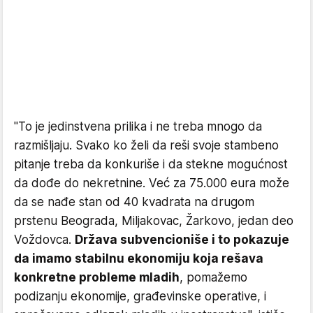
"To je jedinstvena prilika i ne treba mnogo da
razmišljaju. Svako ko želi da reši svoje stambeno
pitanje treba da konkuriše i da stekne mogućnost
da dođe do nekretnine. Već za 75.000 eura može
da se nađe stan od 40 kvadrata na drugom
prstenu Beograda, Miljakovac, Žarkovo, jedan deo
Voždovca.
Država subvencioniše i to pokazuje
da imamo stabilnu ekonomiju koja rešava
konkretne probleme mladih
, pomažemo
podizanju ekonomije, građevinske operative, i