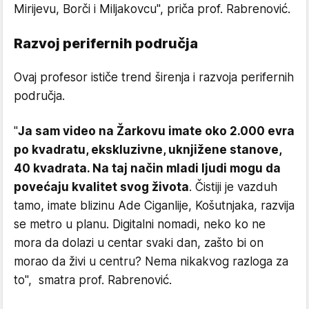
Mirijevu, Borči i Miljakovcu", priča prof. Rabrenović.
Razvoj perifernih područja
Ovaj profesor ističe trend širenja i razvoja perifernih
područja.
"
Ja sam video na Žarkovu imate oko 2.000 evra
po kvadratu, ekskluzivne, uknjižene stanove,
40 kvadrata. Na taj način mladi ljudi mogu da
povećaju kvalitet svog života
. Čistiji je vazduh
tamo, imate blizinu Ade Ciganlije, Košutnjaka, razvija
se metro u planu. Digitalni nomadi, neko ko ne
mora da dolazi u centar svaki dan, zašto bi on
morao da živi u centru? Nema nikakvog razloga za
to", smatra prof. Rabrenović.