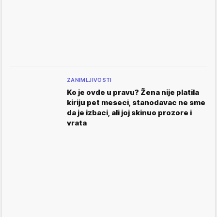
ZANIMLJIVOSTI
Ko je ovde u pravu? Žena nije platila
kiriju pet meseci, stanodavac ne sme
da je izbaci, ali joj skinuo prozore i
vrata