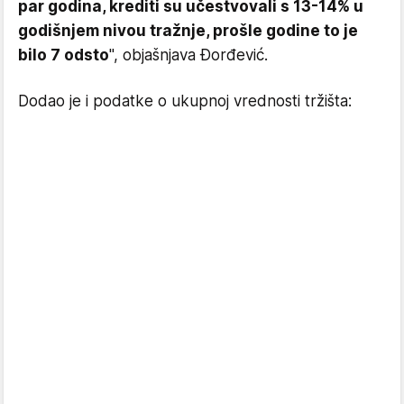
par godina, krediti su učestvovali s 13-14% u
godišnjem nivou tražnje, prošle godine to je
bilo 7 odsto
", objašnjava Đorđević.
Dodao je i podatke o ukupnoj vrednosti tržišta: