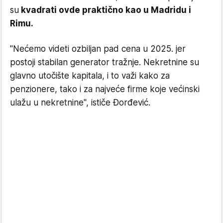
su
kvadrati ovde praktično kao u Madridu i
Rimu.
"Nećemo videti ozbiljan pad cena u 2025. jer
postoji stabilan generator tražnje. Nekretnine su
glavno utočište kapitala, i to važi kako za
penzionere, tako i za najveće firme koje većinski
ulažu u nekretnine", ističe Đorđević.