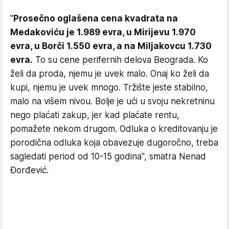
"
Prosečno oglašena cena kvadrata na
Medakoviću je 1.989 evra, u Mirijevu 1.970
evra, u Borči 1.550 evra, a na Miljakovcu 1.730
evra.
To su cene perifernih delova Beograda. Ko
želi da proda, njemu je uvek malo. Onaj ko želi da
kupi, njemu je uvek mnogo. Tržište jeste stabilno,
malo na višem nivou. Bolje je ući u svoju nekretninu
nego plaćati zakup, jer kad plaćate rentu,
pomažete nekom drugom. Odluka o kreditovanju je
porodična odluka koja obavezuje dugoročno, treba
sagledati period od 10-15 godina", smatra Nenad
Đorđević.