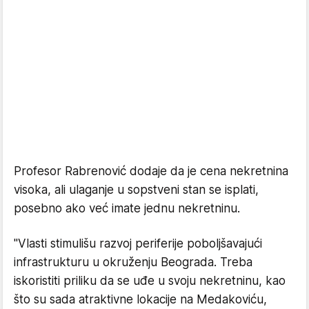
Profesor Rabrenović dodaje da je cena nekretnina
visoka, ali ulaganje u sopstveni stan se isplati,
posebno ako već imate jednu nekretninu.
"Vlasti stimulišu razvoj periferije poboljšavajući
infrastrukturu u okruženju Beograda. Treba
iskoristiti priliku da se uđe u svoju nekretninu, kao
što su sada atraktivne lokacije na Medakoviću,