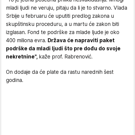
mladi ljudi ne veruju, pitaju da li je to stvarno. Vlada
Srbije u februaru će uputiti predlog zakona u
skupštinsku proceduru, a u martu će zakon biti
izglasan. Fond te podrške za mlade ljude je oko
400 miliona evra.
Država će napraviti paket
podrške da mladi ljudi što pre dođu do svoje
nekretnine",
kaže prof. Rabrenović.
On dodaje da će plate da rastu narednih šest
godina.