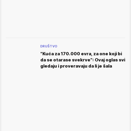
DRUŠTVO
"Kuća za 170.000 evra, za one koji bi
da se otarase svekrve": Ovaj oglas svi
gledaju i proveravaju da li je šala