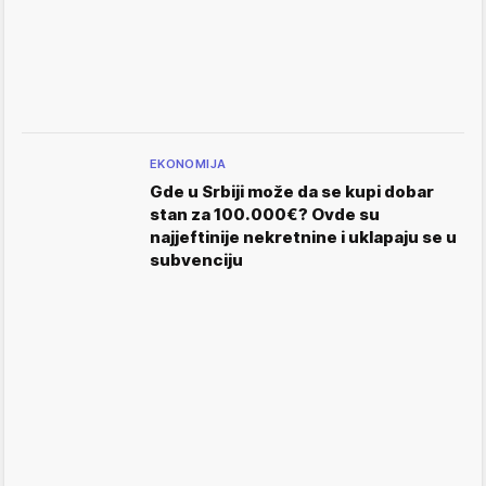
EKONOMIJA
Gde u Srbiji može da se kupi dobar
stan za 100.000€? Ovde su
najjeftinije nekretnine i uklapaju se u
subvenciju