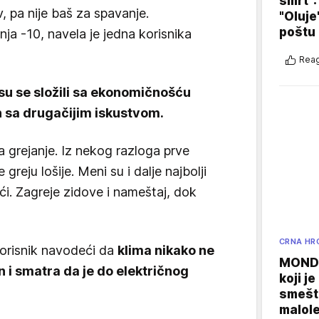
smrt":
 pa nije baš za spavanje.
"Oluje
poštu
ja -10, navela je jedna korisnika
Reag
ji su se složili sa ekonomičnošću
nih sa drugačijim iskustvom.
za grejanje. Iz nekog razloga prve
greju lošije. Meni su i dalje najbolji
eći. Zagreje zidove i nameštaj, dok
CRNA HR
korisnik navodeći da
klima nikako ne
MONDO
 i smatra da je do električnog
koji j
smešte
malole