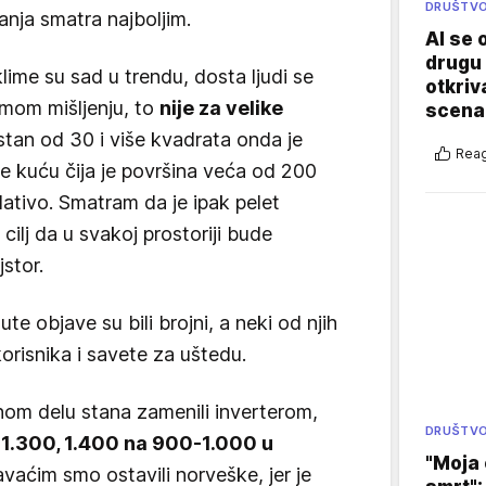
DRUŠTV
anja smatra najboljim.
AI se 
drugu 
klime su sad u trendu, dosta ljudi se
otkriv
a mom mišljenju, to
nije za velike
scenar
stan od 30 i više kvadrata onda je
Reag
je kuću čija je površina veća od 200
plativo. Smatram da je ipak pelet
 cilj da u svakoj prostoriji bude
stor.
 objave su bili brojni, a neki od njih
korisnika i savete za uštedu.
nom delu stana zamenili inverterom,
DRUŠTV
 1.300, 1.400 na 900-1.000 u
"Moja 
avaćim smo ostavili norveške, jer je