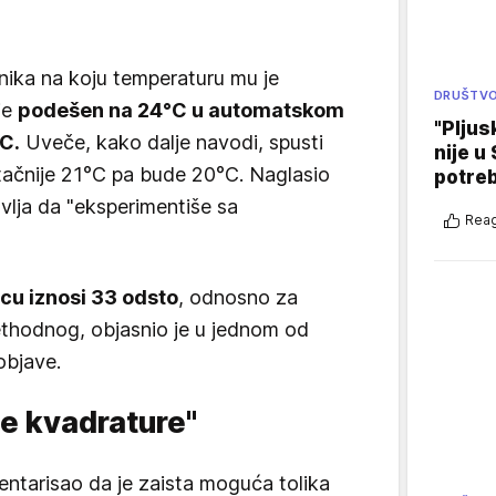
nika na koju temperaturu mu je
DRUŠTV
je
podešen na 24°C u automatskom
"Pljus
°C.
Uveče, kako dalje navodi, spusti
nije u 
tačnije 21°C pa bude 20°C. Naglasio
potre
avlja da "eksperimentiše sa
Reag
cu iznosi 33 odsto
, odnosno za
rethodnog, objasnio je u jednom od
objave.
je kvadrature"
entarisao da je zaista moguća tolika