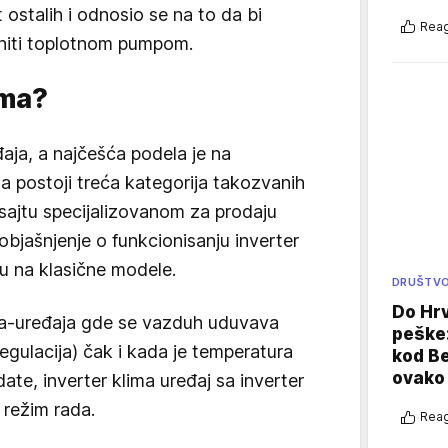
 ostalih i odnosio se na to da bi
Reag
niti toplotnom pumpom.
ima?
đaja, a najčešća podela je na
 a postoji treća kategorija takozvanih
sajtu specijalizovanom za prodaju
 objašnjenje o funkcionisanju inverter
su na klasične modele.
DRUŠTV
Do Hr
ima-uređaja gde se vazduh uduvava
peške
egulacija) čak i kada je temperatura
kod B
ovako 
date, inverter klima uređaj sa inverter
 režim rada.
Reag