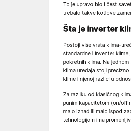
To je upravo bio i čest savet
trebalo takve kotlove zame
Šta je inverter kl
Postoji više vrsta klima-ure
standardne i inventer klime,
pokretnih klima. Na jednom 
klima uređaja stoji precizno
klime i njenoj razlici u odno
Za razliku od klasičnog kl
punim kapacitetom (on/off r
malo iznad ili malo ispod za
tehnologijom ima promenljiv