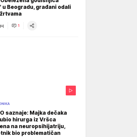
 Obeležena godišnjica
" u Beogradu, građani odali
 žrtvama
uj
1
ONIKA
 saznaje: Majka dečaka
e ubio hirurga iz Vršca
na na neuropsihijatriju,
tnik bio problematičan