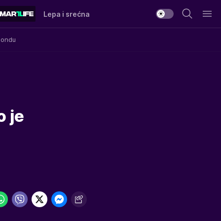
Lepa i srećna
Mondu
o je