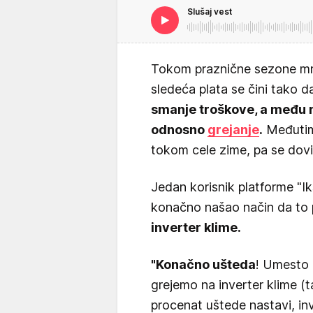
Slušaj vest
Tokom praznične sezone mn
sledeća plata se čini tako 
smanje troškove, a među n
odnosno
grejanje
.
Međutim,
tokom cele zime, pa se dovij
Jedan korisnik platforme "Ik
konačno našao način da to 
inverter klime.
"Konačno ušteda
! Umesto 
grejemo na inverter klime (t
procenat uštede nastavi, inv