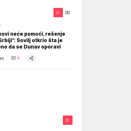
O
kovi neće pomoći, rešenje
Srbiji": Sovilj otkrio šta je
bno da se Dunav oporavi
uj
3