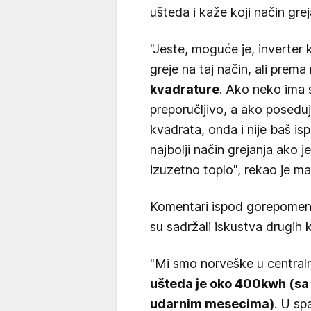
ušteda i kaže koji način grej
"Jeste, moguće je, inverter 
greje na taj način, ali prem
kvadrature
. Ako neko ima 
preporučljivo, a ako posedu
kvadrata, onda i nije baš is
najbolji način grejanja ako je
izuzetno toplo", rekao je maj
Komentari ispod gorepomenute
su sadržali iskustva drugih 
"Mi smo norveške u central
ušteda je oko 400kwh (sa
udarnim mesecima)
. U sp