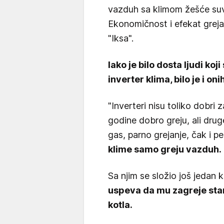
vazduh sa klimom žešće suv,
Ekonomičnost i efekat grejan
"Iksa".
Iako je bilo dosta ljudi ko
inverter klima, bilo je i o
"Inverteri nisu toliko dobri 
godine dobro greju, ali druge 
gas, parno grejanje, čak i p
klime samo greju vazduh.
Sa njim se složio još jedan 
uspeva da mu zagreje stan
kotla.