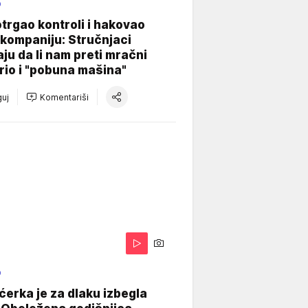
O
otrgao kontroli i hakovao
kompaniju: Stručnjaci
aju da li nam preti mračni
io i "pobuna mašina"
uj
Komentariši
O
ćerka je za dlaku izbegla