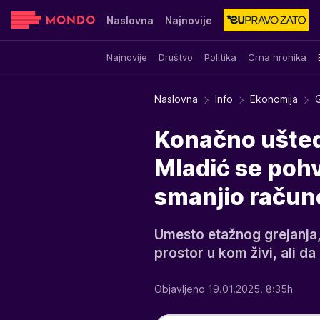
Naslovna
Najnovije
Najnovije
Društvo
Politika
Crna hronika
Sensa
Stvar ukusa
Yumama
Naslovna
Info
Ekonomija
G
Konačno uštedel
Mladić se pohv
smanjio račune
Umesto etažnog grejanja,
prostor u kom živi, ali da
Objavljeno 19.01.2025. 8:35h