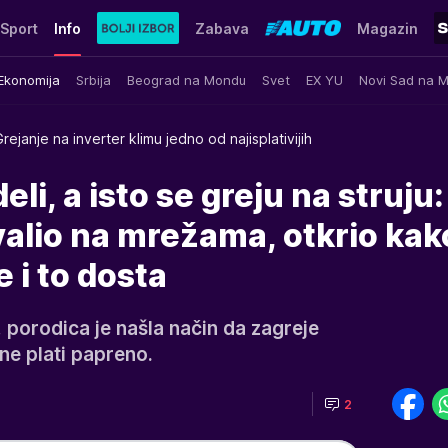
Sport
Info
Zabava
Magazin
Ekonomija
Srbija
Beograd na Mondu
Svet
EX YU
Novi Sad na 
rejanje na inverter klimu jedno od najisplativijih
i, a isto se greju na struju:
alio na mrežama, otkrio kak
 i to dosta
 porodica je našla način da zagreje
 ne plati papreno.
2