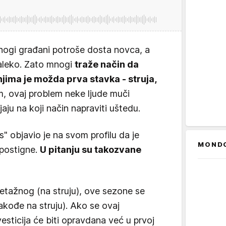
ogi građani potroše dosta novca, a
daleko. Zato mnogi
traže način da
jima je možda prva stavka - struja,
 ovaj problem neke ljude muči
aju na koji način napraviti uštedu.
s" objavio je na svom profilu da je
MOND
postigne.
U pitanju su takozvane
etažnog (na struju), ove sezone se
akođe na struju). Ako se ovaj
esticija će biti opravdana već u prvoj