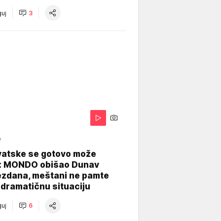
uj
3
O
vatske se gotovo može
: MONDO obišao Dunav
ezdana, meštani ne pamte
dramatičnu situaciju
uj
6