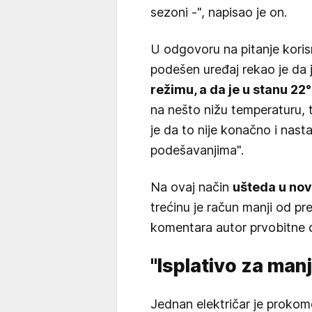
sezoni -", napisao je on.
U odgovoru na pitanje koris
podešen uređaj rekao je da 
režimu, a da je u stanu 22
na nešto nižu temperaturu, 
je da to nije konačno i nast
podešavanjima".
Na ovaj način
ušteda u nov
trećinu je račun manji od p
komentara autor prvobitne 
"Isplativo za man
Jednan električar je prokom