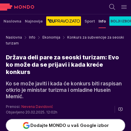
Naslovna
Najnovije
Sport
Info
Naslovna
Info
Ekonomija
Konkurs za subvencije za seoski
turizam
Država deli pare za seoski turizam: Evo
ko može da se prijavi i kada kreće
konkurs
Ko se može javiti i kada će konkurs biti raspisan
otkrio je ministar turizma i omladine Husein
Memić.
Prenosi:
Nevena Davidović
Objavljeno 20.02.2025. 12:02h
Dodajte MONDO u vaš Google izbor