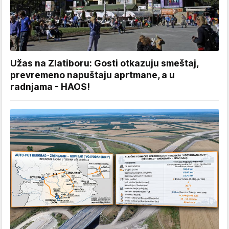
Užas na Zlatiboru: Gosti otkazuju smeštaj,
prevremeno napuštaju aprtmane, a u
radnjama - HAOS!