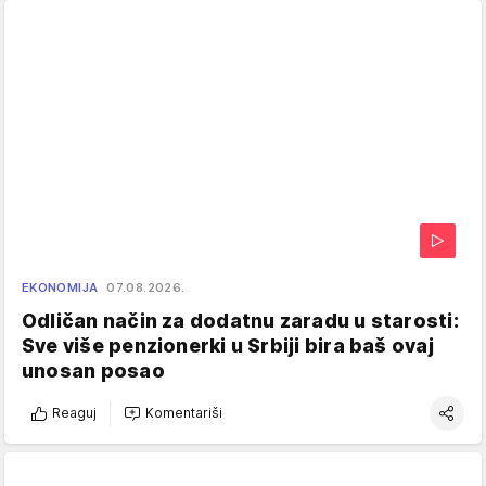
EKONOMIJA
07.08.2026.
Odličan način za dodatnu zaradu u starosti:
Sve više penzionerki u Srbiji bira baš ovaj
unosan posao
Reaguj
Komentariši