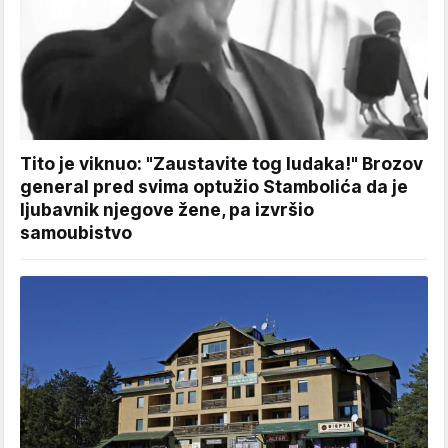
Tito je viknuo: "Zaustavite tog ludaka!" Brozov
general pred svima optužio Stambolića da je
ljubavnik njegove žene, pa izvršio
samoubistvo