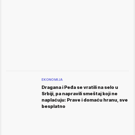
EKONOMIJA
Dragana i Peđa se vratili na selo u
Srbiji, pa napravili smeštaj koji ne
naplaćuju: Prave i domaću hranu, sve
besplatno