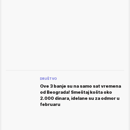
DRUŠTVO
Ove 3 banje su na samo sat vremena
od Beograda! Smeštaj košta oko
2.000 dinara, idelane su za odmor u
februaru