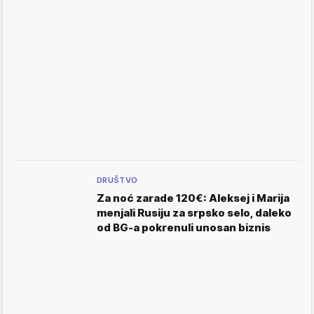
DRUŠTVO
Za noć zarade 120€: Aleksej i Marija
menjali Rusiju za srpsko selo, daleko
od BG-a pokrenuli unosan biznis