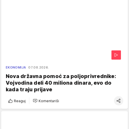
EKONOMIJA
07.08.2026.
Nova državna pomoć za poljoprivrednike:
Vojvodina deli 40 miliona dinara, evo do
kada traju prijave
Reaguj
Komentariši