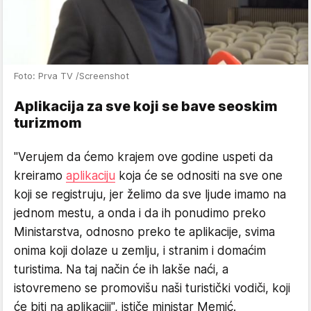
Foto: Prva TV /Screenshot
Aplikacija za sve koji se bave seoskim
turizmom
"Verujem da ćemo krajem ove godine uspeti da
kreiramo
aplikaciju
koja će se odnositi na sve one
koji se registruju, jer želimo da sve ljude imamo na
jednom mestu, a onda i da ih ponudimo preko
Ministarstva, odnosno preko te aplikacije, svima
onima koji dolaze u zemlju, i stranim i domaćim
turistima. Na taj način će ih lakše naći, a
istovremeno se promovišu naši turistički vodiči, koji
će biti na aplikaciji", ističe ministar Memić.