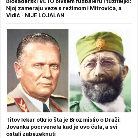
Blokaderski VETO bivšem fudbaleru i tužiteljki:
Njoj zameraju veze s režimom i Mitrovića, a
Vidić - NIJE LOJALAN
Titov lekar otkrio šta je Broz mislio o Draži:
Jovanka pocrvenela kad je ovo čula, a svi
ostali zabezeknuti