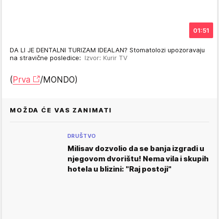
01:51
DA LI JE DENTALNI TURIZAM IDEALAN? Stomatolozi upozoravaju
na stravične posledice:
Izvor: Kurir TV
(
Prva
/MONDO)
MOŽDA ĆE VAS ZANIMATI
DRUŠTVO
Milisav dozvolio da se banja izgradi u
njegovom dvorištu! Nema vila i skupih
hotela u blizini: "Raj postoji"