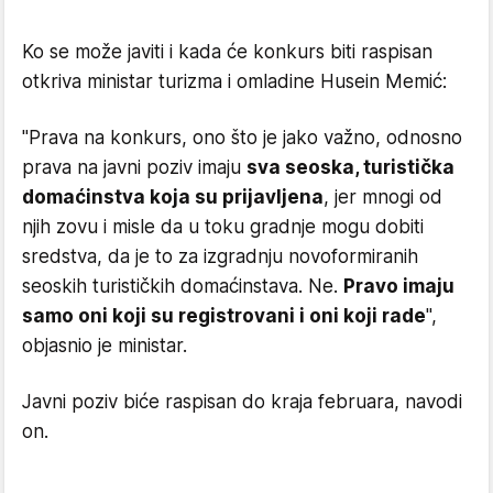
Ko se može javiti i kada će konkurs biti raspisan
otkriva ministar turizma i omladine Husein Memić:
"Prava na konkurs, ono što je jako važno, odnosno
prava na javni poziv imaju
sva seoska, turistička
domaćinstva koja su prijavljena
, jer mnogi od
njih zovu i misle da u toku gradnje mogu dobiti
sredstva, da je to za izgradnju novoformiranih
seoskih turističkih domaćinstava. Ne.
Pravo imaju
samo oni koji su registrovani i oni koji rade
",
objasnio je ministar.
Javni poziv biće raspisan do kraja februara, navodi
on.