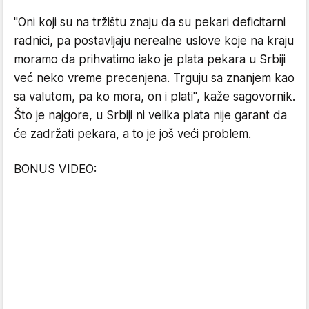
"Oni koji su na tržištu znaju da su pekari deficitarni
radnici, pa postavljaju nerealne uslove koje na kraju
moramo da prihvatimo iako je plata pekara u Srbiji
već neko vreme precenjena. Trguju sa znanjem kao
sa valutom, pa ko mora, on i plati", kaže sagovornik.
Što je najgore, u Srbiji ni velika plata nije garant da
će zadržati pekara, a to je još veći problem.
BONUS VIDEO: