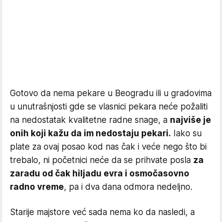
Gotovo da nema pekare u Beogradu ili u gradovima
u unutrašnjosti gde se vlasnici pekara neće požaliti
na nedostatak kvalitetne radne snage, a
najviše je
onih koji kažu da im nedostaju pekari.
Iako su
plate za ovaj posao kod nas čak i veće nego što bi
trebalo, ni početnici neće da se prihvate posla
za
zaradu od čak hiljadu evra i osmočasovno
radno vreme
, pa i dva dana odmora nedeljno.
Starije majstore već sada nema ko da nasledi, a