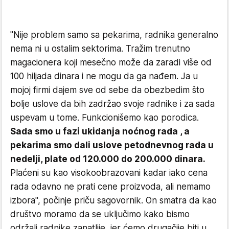
"Nije problem samo sa pekarima, radnika generalno
nema ni u ostalim sektorima. Tražim trenutno
magacionera koji mesečno može da zaradi više od
100 hiljada dinara i ne mogu da ga nađem. Ja u
mojoj firmi dajem sve od sebe da obezbedim što
bolje uslove da bih zadržao svoje radnike i za sada
uspevam u tome. Funkcionišemo kao porodica.
Sada smo u fazi ukidanja noćnog rada , a
pekarima smo dali uslove petodnevnog rada u
nedelji, plate od 120.000 do 200.000 dinara.
Plaćeni su kao visokoobrazovani kadar iako cena
rada odavno ne prati cene proizvoda, ali nemamo
izbora", počinje priču sagovornik. On smatra da kao
društvo moramo da se uključimo kako bismo
održali radnike zanatlije, jer ćemo drugačije biti u