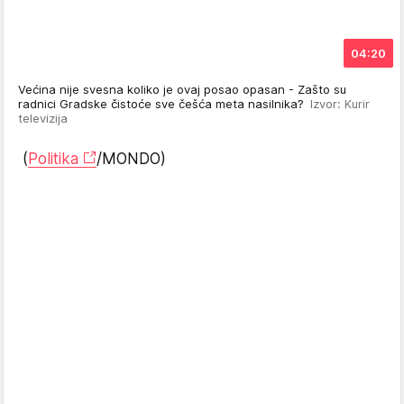
04:20
Većina nije svesna koliko je ovaj posao opasan - Zašto su
radnici Gradske čistoće sve češća meta nasilnika?
Izvor: Kurir
televizija
(
Politika
/MONDO)