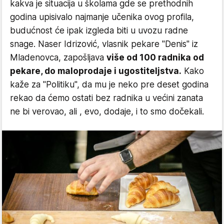
kakva je situacija u školama gde se prethodnih
godina upisivalo najmanje učenika ovog profila,
budućnost će ipak izgleda biti u uvozu radne
snage. Naser Idrizović, vlasnik pekare "Denis" iz
Mladenovca, zapošljava
više od 100 radnika od
pekare, do maloprodaje i ugostiteljstva.
Kako
kaže za "Politiku", da mu je neko pre deset godina
rekao da ćemo ostati bez radnika u većini zanata
ne bi verovao, ali , evo, dodaje, i to smo dočekali.