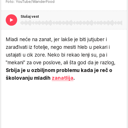
Foto: YouTube/WanderFood
Slušaj vest
Mladi neće na zanat, jer lakše je biti jutjuber i
zarađivati iz fotelje, nego mesiti hleb u pekari i
ustajati u cik zore. Neko bi rekao lenji su, pa i
"mekani" za ove poslove, ali šta god da je razlog,
Srbija je u ozbiljnom problemu kada je reč o
školovanju mladih
zanatlija
.