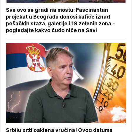
Sve ovo se gradi na mostu: Fascinantan
projekat u Beogradu donosi kafiće iznad
pešačkih staza, galerije i 19 zelenih zona -
pogledajte kakvo čudo niče na Savi
Srbiju prži paklena vrućina! Ovog datuma