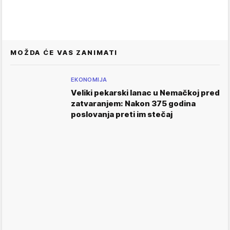
MOŽDA ĆE VAS ZANIMATI
EKONOMIJA
Veliki pekarski lanac u Nemačkoj pred
zatvaranjem: Nakon 375 godina
poslovanja preti im stečaj