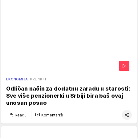
EKONOMIJA
PRE 16 H
Odličan način za dodatnu zaradu u starosti:
Sve više penzionerki u Srbiji bira baš ovaj
unosan posao
Reaguj
Komentariši