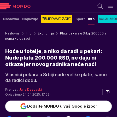
Naslovna
Najnovije
Sport
Info
Naslovna
Info
Ekonomija
Plata pekara u Srbiji 200000 a
nema ko da radi
Hoće u fotelje, a niko da radi u pekari:
Nude platu 200.000 RSD, ne daju ni
otkaze jer novog radnika neće naći
Vlasnici pekara u Srbiji nude velike plate, samo
da radici dođu.
Prenosi:
Jana Desovski
Objavljeno 24.04.2025. 17:53h
Dodajte MONDO u vaš Google izbor