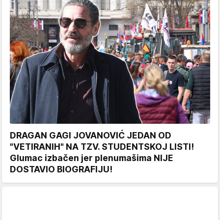
DRAGAN GAGI JOVANOVIĆ JEDAN OD
"VETIRANIH" NA TZV. STUDENTSKOJ LISTI!
Glumac izbačen jer plenumašima NIJE
DOSTAVIO BIOGRAFIJU!