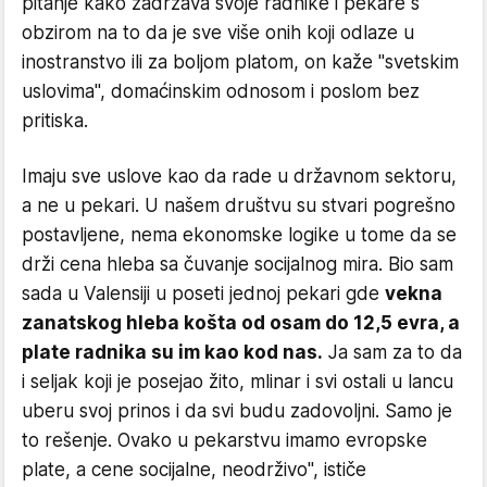
pitanje kako zadržava svoje radnike i pekare s
obzirom na to da je sve više onih koji odlaze u
inostranstvo ili za boljom platom, on kaže "svetskim
uslovima", domaćinskim odnosom i poslom bez
pritiska.
Imaju sve uslove kao da rade u državnom sektoru,
a ne u pekari. U našem društvu su stvari pogrešno
postavljene, nema ekonomske logike u tome da se
drži cena hleba sa čuvanje socijalnog mira. Bio sam
sada u Valensiji u poseti jednoj pekari gde
vekna
zanatskog hleba košta od osam do 12,5 evra, a
plate radnika su im kao kod nas.
Ja sam za to da
i seljak koji je posejao žito, mlinar i svi ostali u lancu
uberu svoj prinos i da svi budu zadovoljni. Samo je
to rešenje. Ovako u pekarstvu imamo evropske
plate, a cene socijalne, neodrživo", ističe