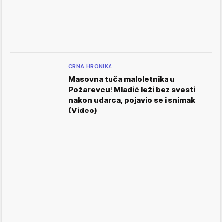
CRNA HRONIKA
Masovna tuča maloletnika u
Požarevcu! Mladić leži bez svesti
nakon udarca, pojavio se i snimak
(Video)