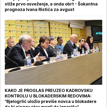
stiže prvo osveženje, a onda obrt - Šokantna
prognoza Ivana Ristića za avgust
KAKO JE PROGLAS PREUZEO KADROVSKU
KONTROLU U BLOKADERSKIM REDOVIMA:
"Bjelogrlić uložio previše novca u blokadere
da bi njegov stav mogli da ignorišu"