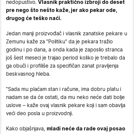
nedopustivo.
Vlasnik praktično izbroji do deset
pre nego što nešto kaže, jer ako pekar ode,
drugog će teško naći.
Jedan manji proizvođač i vlasnik zanatske pekare u
Zemunu kaže za "Politiku" da je pekara tražio
godinu i po dana, a onda kada je zaposlio stranca
još šest meseci je trajao period koliko je trebalo da
ga obuči i profiliše za specifičan zanat pravljenja
beskvasnog hleba.
"Sada mu plaćam stan i račune, ima dobru platu i
nadam se da će ostati, da mu neko neće dati bolje
uslove – kaže ovaj vlasnik pekare koji i sam obavlja
veći deo posla u proizvodnji.
Kako objašnjava,
mladi neće da rade ovaj posao