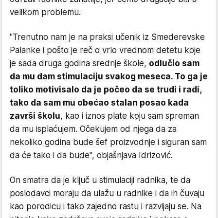
velikom problemu.
"Trenutno nam je na praksi učenik iz Smederevske
Palanke i pošto je reč o vrlo vrednom detetu koje
je sada druga godina srednje škole,
odlučio sam
da mu dam stimulaciju svakog meseca. To ga je
toliko motivisalo da je počeo da se trudi i radi,
tako da sam mu obećao stalan posao kada
završi školu
, kao i iznos plate koju sam spreman
da mu isplaćujem. Očekujem od njega da za
nekoliko godina bude šef proizvodnje i siguran sam
da će tako i da bude", objašnjava Idrizović.
On smatra da je ključ u stimulaciji radnika, te da
poslodavci moraju da ulažu u radnike i da ih čuvaju
kao porodicu i tako zajedno rastu i razvijaju se. Na