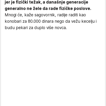
jer je fizički težak, a današnje generacije
generalno ne žele da rade fizičke poslove.
Mnogi će, kaže sagovornik, radije raditi kao
konobari za 80.000 dinara nego da vežu kecelju i
budu pekari za duplo više novca.