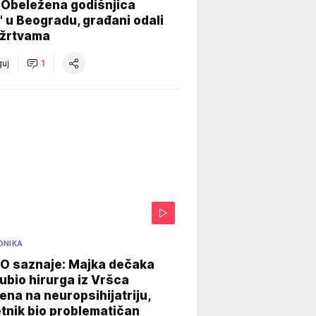
 Obeležena godišnjica
" u Beogradu, građani odali
 žrtvama
uj
1
ONIKA
 saznaje: Majka dečaka
e ubio hirurga iz Vršca
na na neuropsihijatriju,
tnik bio problematičan