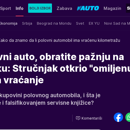
Sport
Info
Zabava
Magazin
Ekonomija
Srbija
Beograd na Mondu
Svet
EX YU
Novi Sad na 
ako da znamo da li polovni automobil ima vraćenu kilometražu
ni auto, obratite pažnju na
u: Stručnjak otkrio "omiljen
a vraćanje
 kupovini polovnog automobila, i šta je
i falsifikovanjem servisne knjižice?
Komentariši