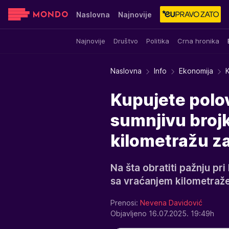
Naslovna
Najnovije
Najnovije
Društvo
Politika
Crna hronika
Sensa
Stvar ukusa
Yumama
Naslovna
Info
Ekonomija
K
Kupujete polov
sumnjivu brojk
kilometražu z
Na šta obratiti pažnju pri
sa vraćanjem kilometraže 
Prenosi:
Nevena Davidović
Objavljeno 16.07.2025. 19:49h