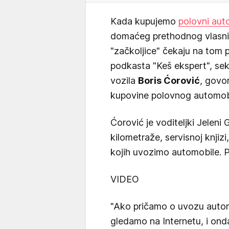
Kada kupujemo
polovni aut
domaćeg prethodnog vlasnik
"začkoljice" čekaju na tom
podkasta "Keš ekspert", sek
vozila
Boris Ćorović
, govo
kupovine polovnog automob
Ćorović je voditeljki Jeleni 
kilometraže, servisnoj knjiz
kojih uvozimo automobile. P
VIDEO
"Ako pričamo o uvozu automo
gledamo na Internetu, i onda