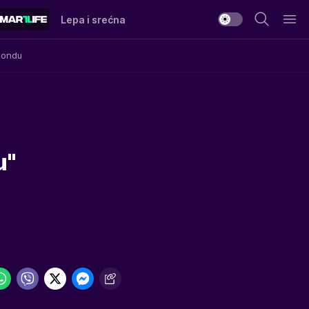
Lepa i srećna
Mondu
u"