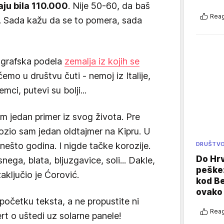
aju bila 110.000
. Nije 50-60, da baš
Reag
0. Sada kažu da se to pomera, sada
eografska podela
zemalja iz kojih se
emo u društvu čuti - nemoj iz Italije,
ci, putevi su bolji...
m jedan primer iz svog života. Pre
ozio sam jedan oldtajmer na Kipru. U
DRUŠTV
nešto godina. I nigde tačke korozije.
Do Hr
nega, blata, bljuzgavice, soli... Dakle,
peške
zaključio je Ćorović.
kod B
ovako 
početku teksta, a ne propustite ni
Reag
 o uštedi uz solarne panele!