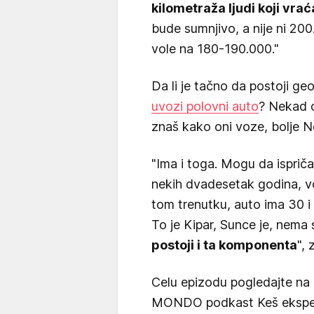
kilometraža ljudi koji vrać
bude sumnjivo, a nije ni 20
vole na 180-190.000."
Da li je tačno da postoji g
uvozi polovni auto
? Nekad ć
znaš kako oni voze, bolje Nem
"Ima i toga. Mogu da ispriča
nekih dvadesetak godina, v
tom trenutku, auto ima 30 i 
To je Kipar, Sunce je, nema s
postoji i ta komponenta
", 
Celu epizodu pogledajte na 
MONDO podkast Keš ekspert