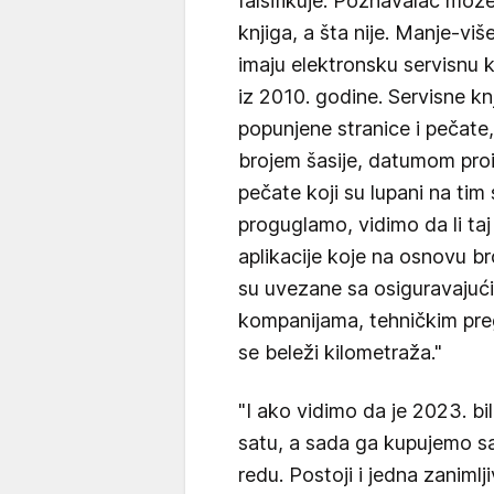
falsifikuje. Poznavalac može
knjiga, a šta nije. Manje-vi
imaju elektronsku servisnu 
iz 2010. godine. Servisne 
popunjene stranice i pečate
brojem šasije, datumom proi
pečate koji su lupani na tim se
proguglamo, vidimo da li taj s
aplikacije koje na osnovu br
su uvezane sa osiguravajući
kompanijama, tehničkim pre
se beleži kilometraža."
"I ako vidimo da je 2023. b
satu, a sada ga kupujemo s
redu. Postoji i jedna zanimlj