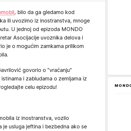
omobil
, bilo da ga gledamo kod
a ili uvozimo iz inostranstva, mnoge
 putu. U jednoj od epizoda MONDO
retar Asocijacije uvoznika delova i
rio je o mogućim zamkama prilikom
ila.
Gavrilović govorio o "vraćanju"
i, istinama i zabludama o zemljama iz
MOND
ogledajte celu epizodu!
bila iz inostranstva, vozilo
 je usluga jeftina i bezbedna ako se