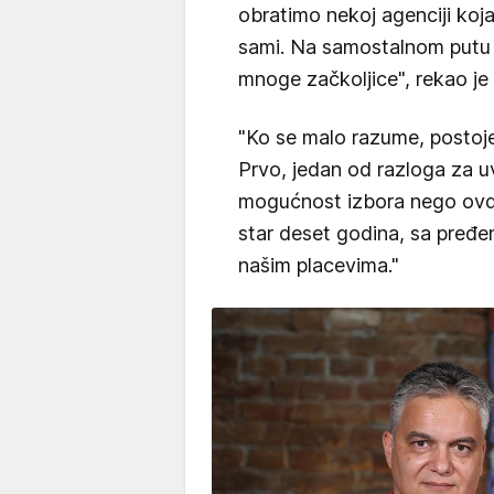
obratimo nekoj agenciji koj
sami. Na samostalnom putu 
mnoge začkoljice", rekao je
"Ko se malo razume, postoje
Prvo, jedan od razloga za u
mogućnost izbora nego ovd
star deset godina, sa pređe
našim placevima."