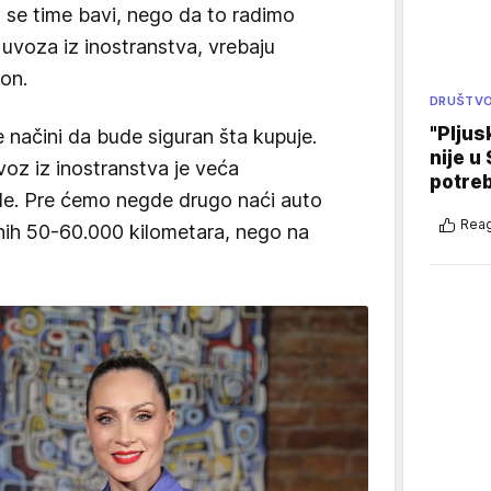
a se time bavi, nego da to radimo
uvoza iz inostranstva, vrebaju
 on.
DRUŠTV
"Pljus
 načini da bude siguran šta kupuje.
nije u 
voz iz inostranstva je veća
potre
e. Pre ćemo negde drugo naći auto
Reag
nih 50-60.000 kilometara, nego na