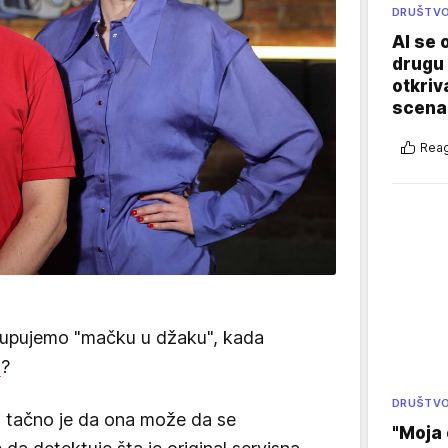
DRUŠTV
AI se 
drugu 
otkriv
scenar
Reag
kupujemo "mačku u džaku", kada
l
?
DRUŠTV
li tačno je da ona može da se
"Moja 