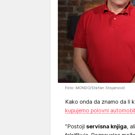
Foto: MONDO/Stefan Stojanović
Kako onda da znamo da li 
kupujemo polovni automobi
"Postoji
servisna knjiga
, a