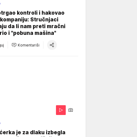
O
otrgao kontroli i hakovao
kompaniju: Stručnjaci
aju da li nam preti mračni
io i "pobuna mašina"
uj
Komentariši
O
ćerka je za dlaku izbegla