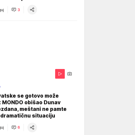
uj
3
O
vatske se gotovo može
: MONDO obišao Dunav
ezdana, meštani ne pamte
dramatičnu situaciju
uj
6