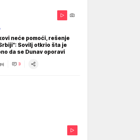
O
kovi neće pomoći, rešenje
Srbiji": Sovilj otkrio šta je
bno da se Dunav oporavi
uj
3