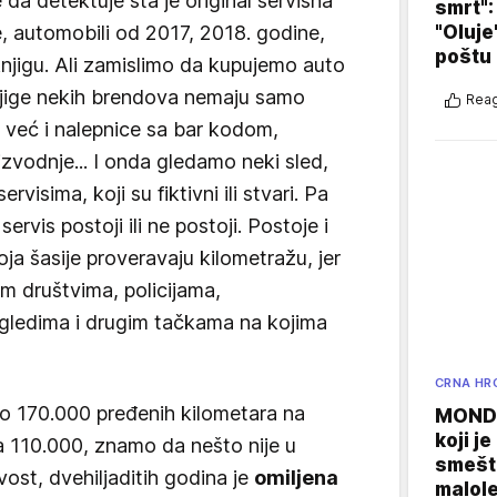
 da detektuje šta je original servisna
smrt":
"Oluje
še, automobili od 2017, 2018. godine,
poštu
knjigu. Ali zamislimo da kupujemo auto
knjige nekih brendova nemaju samo
Reag
, već i nalepnice sa bar kodom,
zvodnje... I onda gledamo neki sled,
rvisima, koji su fiktivni ili stvari. Pa
ervis postoji ili ne postoji. Postoje i
oja šasije proveravaju kilometražu, jer
m društvima, policijama,
gledima i drugim tačkama na kojima
CRNA HR
ilo 170.000 pređenih kilometara na
MONDO
koji j
a 110.000, znamo da nešto nije u
smešte
ivost, dvehiljaditih godina je
omiljena
malole